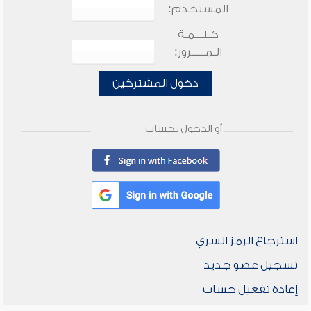
المستخدم:
كـلـــمـة
الـمـــــرور:
دخول المشتركين
أو الدخول بحساب
استرجاع الرمز السري
تسجيل عضو جديد
إعادة تفعيل حساب