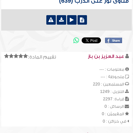
فتاوى نور على الدرب (639)
عبد العزيز بن باز
تقييم المادة:
معلومات : ---
ملحوظة : ---
المستمعين : 220
التنزيل : 1249
قراءة: 2297
الرسائل : 0
المقيميّن : 0
في خزائن : 0