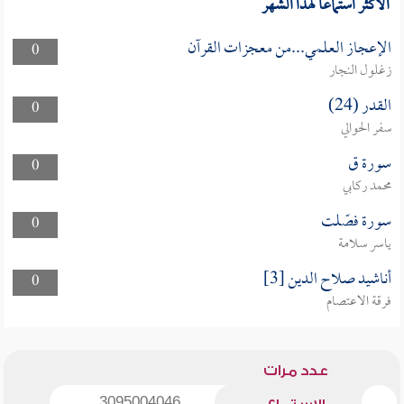
الأكثر استماعا لهذا الشهر
الإعجاز العلمي...من معجزات القرآن
0
زغلول النجار
القدر (24)
0
سفر الحوالي
سورة ق
0
محمد ركابي
سورة فصّلت
0
ياسر سلامة
أناشيد صلاح الدين [3]
0
فرقة الاعتصام
عدد مرات
3095004046