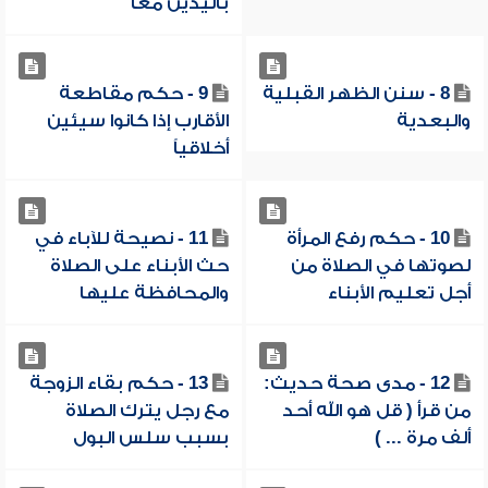
باليدين معاً
8 - سنن الظهر القبلية
9 - حكم مقاطعة
والبعدية
الأقارب إذا كانوا سيئين
أخلاقياً
10 - حكم رفع المرأة
11 - نصيحة للآباء في
لصوتها في الصلاة من
حث الأبناء على الصلاة
أجل تعليم الأبناء
والمحافظة عليها
12 - مدى صحة حديث:
13 - حكم بقاء الزوجة
من قرأ ( قل هو الله أحد
مع رجل يترك الصلاة
ألف مرة ... )
بسبب سلس البول