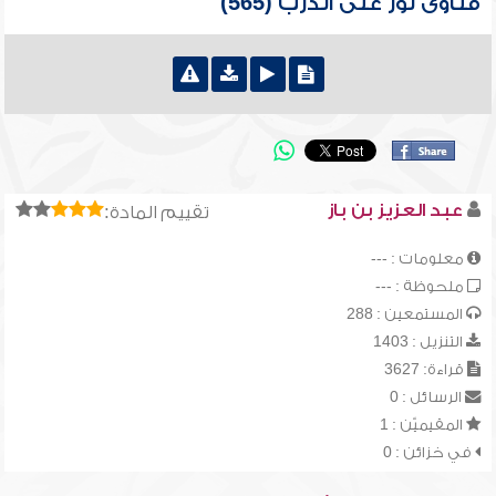
فتاوى نور على الدرب (565)
عبد العزيز بن باز
تقييم المادة:
معلومات : ---
ملحوظة : ---
المستمعين : 288
التنزيل : 1403
قراءة: 3627
الرسائل : 0
المقيميّن : 1
في خزائن : 0