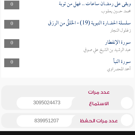
وبقى على رمضان ساعات .. فهل من توبة
0
محمد حسين يعقوب
سلسلة الحضارة النبوية (19) - الخَلقُ من الرزق
0
زغلول النجار
سورة الإنفطار
0
عبد الرشيد بن الشيخ علي صوفي
سورة النبأ
0
أحمد المعصراوي
عدد مرات
3095024473
الاستماع
عدد مرات الحفظ
839951207