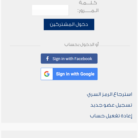
كـلـــمـة
الـمـــــرور:
دخول المشتركين
أو الدخول بحساب
استرجاع الرمز السري
تسجيل عضو جديد
إعادة تفعيل حساب