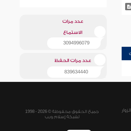
عدد مرات
الاستماع
3094996079
عدد مرات الحفظ
839634440
زوار
جميع الحقوق محفوظة © 2026 - 1998
لشبكة إسلام ويب