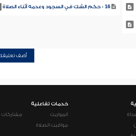
16 - حكم الشك في السجود وعدمه أثناء الصلاة
أضف تعليقك
ية
خدمات تفاعلية
داة
المواريث
مشاركات ال
مواقيت الصلاة
رة