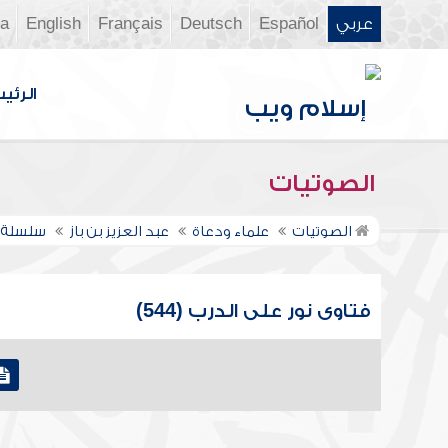
عربي
Español
Deutsch
Français
English
ia
الرئي
الصوتيات
الصوتيات
علماء ودعاة
عبد العزيز بن باز
سلسلة ف
فتاوى نور على الدرب (544)