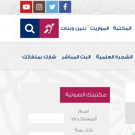
المكتبة
المواريث
بنين وبنات
الشجرة العلمية
البث المباشر
شارك بملفاتك
مكتبتك الصوتية
اسم
المستخدم:
كـلـــمـة