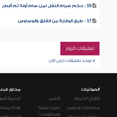
15 - حكم صيام النفل لمن صام أوله ثم أفطر
17 - طرق الوقاية من القلق والوساوس
تعليقات الزوار
لا توجد تعليقات حتى الآن
الصوتيات
محاور فرع
القرآن الكريم
أناشيد
الرحمة المه
محاضرات ودروس
متون علمية
واحة رمضان
ومنظومات
محاضرات مفرغة
الحج و العم