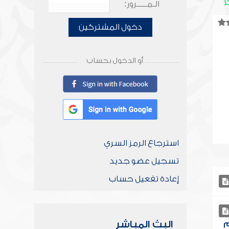
الـمـــــرور:
دخول المشتركين
أو الدخول بحساب
استرجاع الرمز السري
تسجيل عضو جديد
إعادة تفعيل حساب
البث المباشر