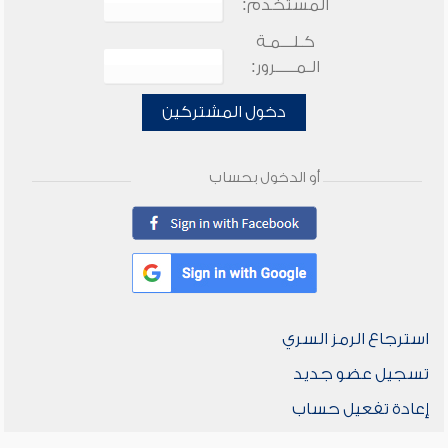
المستخدم:
كـلـــمـة
الـمـــــرور:
دخول المشتركين
أو الدخول بحساب
استرجاع الرمز السري
تسجيل عضو جديد
إعادة تفعيل حساب