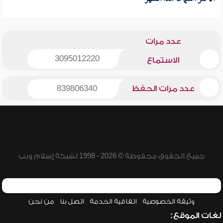
عدد مرات
3095012220
الاستماع
عدد مرات الحفظ
839806340
جميع الحقوق محفوظة © 2026 - 1998 لشبكة إسلام ويب
وثيقة الخصوصية
اتفاقية الخدمة
اتصل بنا
من نحن
لغات الموقع: