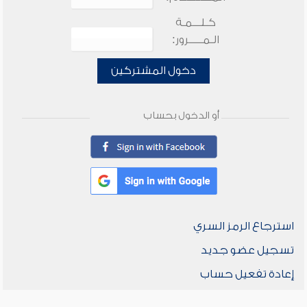
كـلـــمـة
الـمـــــرور:
دخول المشتركين
أو الدخول بحساب
استرجاع الرمز السري
تسجيل عضو جديد
إعادة تفعيل حساب