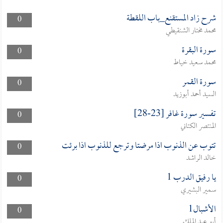
شرح زاد المستقنع_باب اللقطة
0
محمد مختار الشنقيطي
سورة البقرة
0
محمد سعيد خياط
سورة القمر
0
السيد أحمد أبوزيد
تفسير سورة غافر [23-28]
0
المنتصر الكتاني
تتوب عن الذنوب اذا مرضتا وترجع للذنوب اذا برئت
0
خالد الراشد
يا رفيق الدرب 1
0
سمير البشيري
الأشبال1
0
أبو عبد الملك