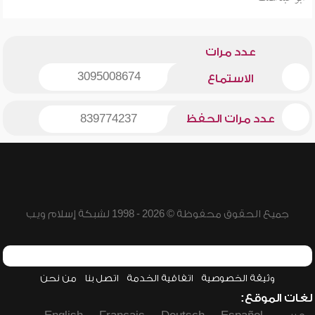
عدد مرات
3095008674
الاستماع
عدد مرات الحفظ
839774237
جميع الحقوق محفوظة © 2026 - 1998 لشبكة إسلام ويب
وثيقة الخصوصية
اتفاقية الخدمة
اتصل بنا
من نحن
لغات الموقع: