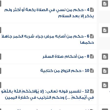
4 - حكم من نسي في الصلاة ركعة أو أكثر ولم
يذكر إلا بعد السلام
6 - حكم من أصابه مرض جراء شربه الخمر جاهلاً
حكمها
8 - من أحكام صلاة السفر
10 - حكم الزواج من كتابية
12 - تفسير قوله تعالى: (لا يُؤَاخِذُكُمُ اللَّهُ بِاللَّغْوِ
فِي أَيْمَانِكُمْ ...) وحكم الترتيب في كفارة اليمين