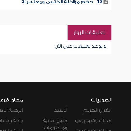
13 - حكم مؤاكلة الكتابي ومعاشرته
تعليقات الزوار
لا توجد تعليقات حتى الآن
الصوتيات
محاور فرع
القرآن الكريم
أناشيد
الرحمة المه
محاضرات ودروس
متون علمية
واحة رمضان
ومنظومات
محاضرات مفرغة
الحج و العم