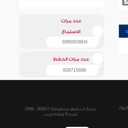
عدد مرات
الاستماع
3095003604
عدد مرات الحفظ
839715688
زوار
جميع الحقوق محفوظة © 2026 - 1998
لشبكة إسلام ويب