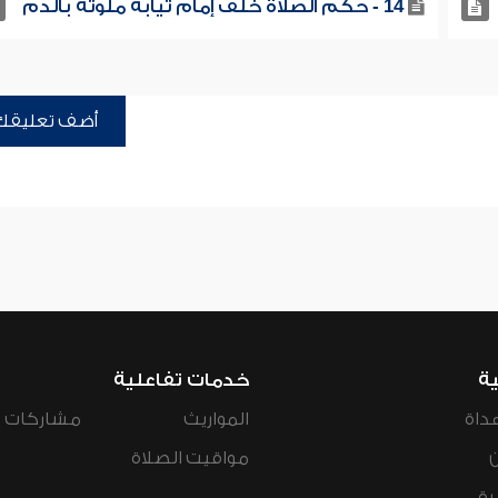
14 - حكم الصلاة خلف إمام ثيابه ملوثة بالدم
أضف تعليقك
ية
خدمات تفاعلية
داة
المواريث
مشاركات ال
مواقيت الصلاة
رة