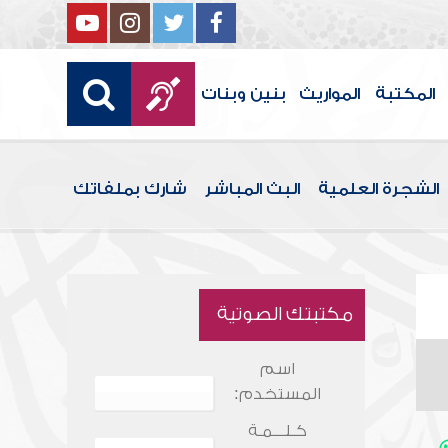
المكتبة
المواريث
بنين وبنات
الشجرة العلمية
البث المباشر
شارك بملفاتك
مكتبتك الصوتية
اسم
المستخدم:
كـلـــمـة