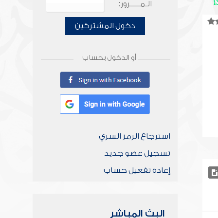
الـمـــــرور:
دخول المشتركين
أو الدخول بحساب
استرجاع الرمز السري
تسجيل عضو جديد
إعادة تفعيل حساب
البث المباشر