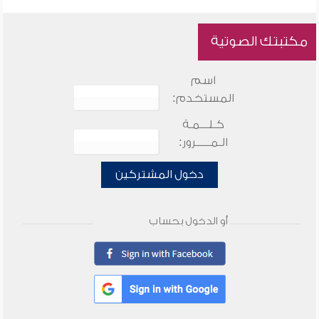
مكتبتك الصوتية
اسم
المستخدم:
كـلـــمـة
الـمـــــرور:
دخول المشتركين
أو الدخول بحساب