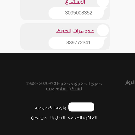
الاستماع
3095008352
عدد مرات الحفظ
839772341
زوار
جميع الحقوق محفوظة © 2026 - 1998
لشبكة إسلام ويب
وثيقة الخصوصية
اتفاقية الخدمة
اتصل بنا
من نحن