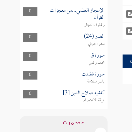
الإعجاز العلمي...من معجزات
0
القرآن
زغلول النجار
القدر (24)
0
سفر الحوالي
سورة ق
0
محمد ركابي
سورة فصّلت
0
ياسر سلامة
أناشيد صلاح الدين [3]
0
فرقة الاعتصام
عدد مرات