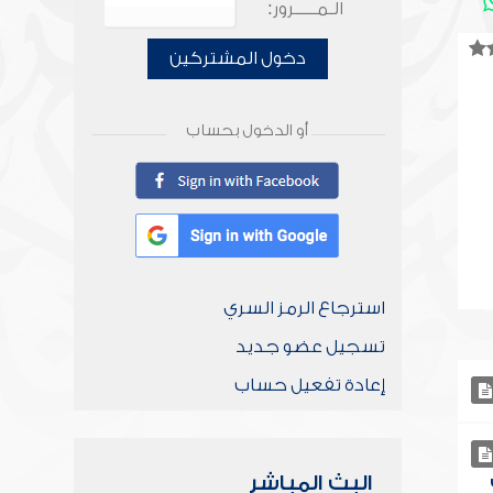
الـمـــــرور:
دخول المشتركين
أو الدخول بحساب
استرجاع الرمز السري
تسجيل عضو جديد
إعادة تفعيل حساب
البث المباشر