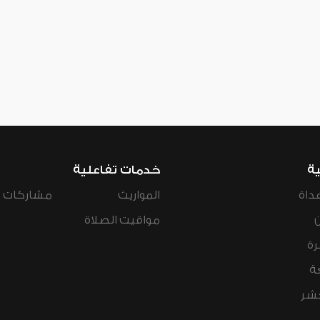
ية
خدمات تفاعلية
داة
المواريث
مشاركات ال
مواقيت الصلاة
رة
ة
عشر