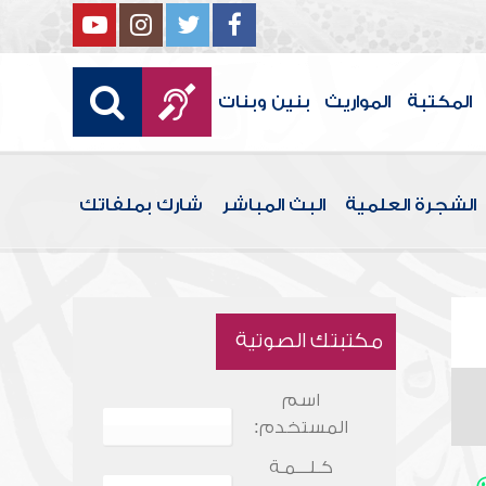
المكتبة
المواريث
بنين وبنات
الشجرة العلمية
البث المباشر
شارك بملفاتك
مكتبتك الصوتية
اسم
المستخدم:
كـلـــمـة