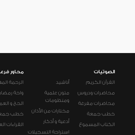
الصوتيات
محاور فرع
القرآن الكريم
أناشيد
الرحمة المه
محاضرات ودروس
متون علمية
واحة رمضان
ومنظومات
محاضرات مفرغة
الحج و العم
مختارات من الأذان
خطب جمعة
خطب جمع
أدعية و أذكار
الكتاب المسموع
القراءات ال
استراحة التسجيلات