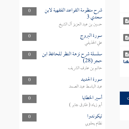
شرح منظومة القواعد الفقهية لابن
0
سعدي 3
حسين بن عبد العزيز آل الشيخ
سورة البروج
0
علي الحذيفي
سلسلة شرح نزهة النظر للحافظ ابن
0
حجر (28)
ها
حاتم بن عارف الشريف
سورة الحديد
0
عبد الباسط عبد الصمد
أسير الخطايا
0
أبو زياد ( طارق جابر )
تيكوندوا
0
نظام يعقوبي