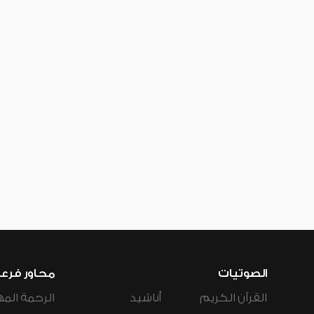
الصوتيات
محاور فرع
القرآن الكريم
أناشيد
الرحمة المه