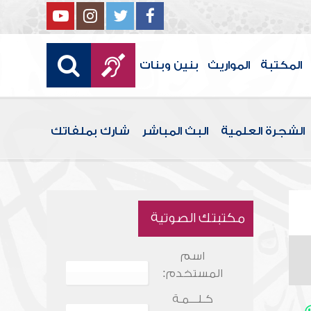
المكتبة
المواريث
بنين وبنات
الشجرة العلمية
البث المباشر
شارك بملفاتك
مكتبتك الصوتية
اسم
المستخدم:
كـلـــمـة