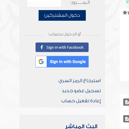
الـمـــــرور:
دخول المشتركين
أو الدخول بحساب
استرجاع الرمز السري
تسجيل عضو جديد
إعادة تفعيل حساب
البث المباشر