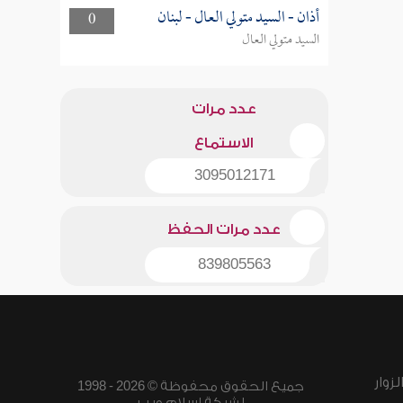
أذان - السيد متولي العال - لبنان
0
السيد متولي العال
عدد مرات
الاستماع
3095012171
عدد مرات الحفظ
839805563
زوار
جميع الحقوق محفوظة © 2026 - 1998
لشبكة إسلام ويب