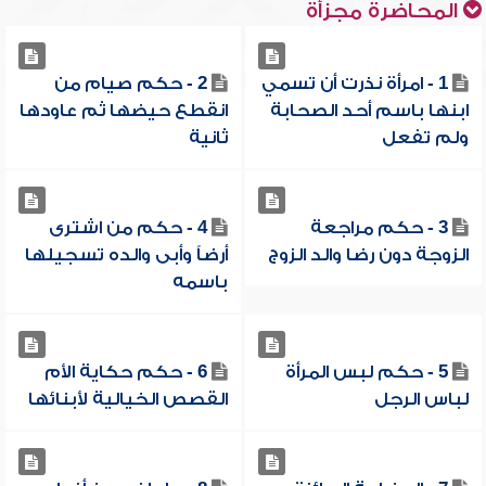
المحاضرة مجزأة
1 - امرأة نذرت أن تسمي
2 - حكم صيام من
ابنها باسم أحد الصحابة
انقطع حيضها ثم عاودها
ولم تفعل
ثانية
3 - حكم مراجعة
4 - حكم من اشترى
الزوجة دون رضا والد الزوج
أرضاً وأبى والده تسجيلها
باسمه
5 - حكم لبس المرأة
6 - حكم حكاية الأم
لباس الرجل
القصص الخيالية لأبنائها