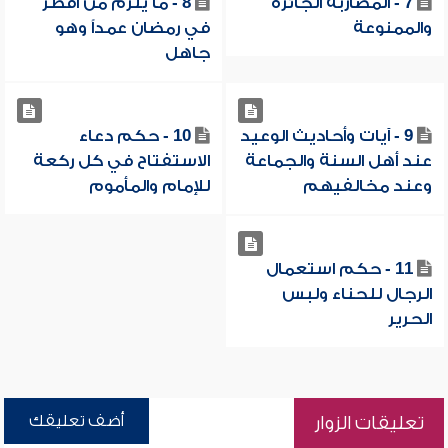
7 - المضاربة الجائزة
8 - ما يلزم من أفطر
والممنوعة
في رمضان عمداً وهو
جاهل
9 - آيات وأحاديث الوعيد
10 - حكم دعاء
عند أهل السنة والجماعة
الاستفتاح في كل ركعة
وعند مخالفيهم
للإمام والمأموم
11 - حكم استعمال
الرجال للحناء ولبس
الحرير
أضف تعليقك
تعليقات الزوار