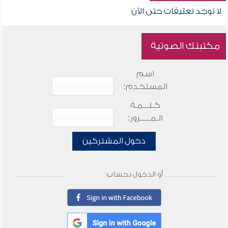
لا توجد تعليقات حتى الآن
مكتبتك الصوتية
اسم
المستخدم:
كـلـــمـة
الـمـــــرور:
دخول المشتركين
أو الدخول بحساب