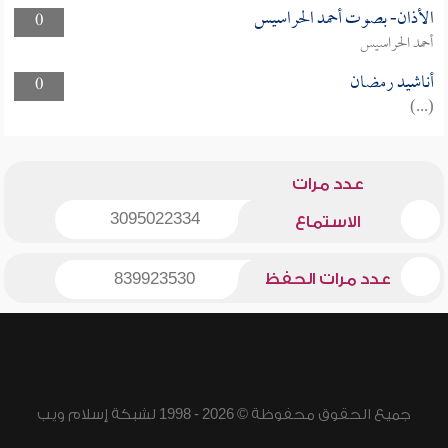
الأذان- بصوت أحمد الحراسيس
0
أحمد الحراسيس
أناشيد رمضان
0
(...)
عدد مرات
3095022334
الاستماع
عدد مرات الحفظ
839923530
جميع الحقوق محفوظة © 2026 - 1998 لشبكة إسلام ويب