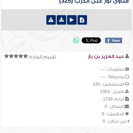
فتاوى نور على الدرب (325)
عبد العزيز بن باز
تقييم المادة:
معلومات : ---
ملحوظة : ---
المستمعين : 142
التنزيل : 1353
قراءة: 1720
الرسائل : 0
المقيميّن : 0
في خزائن : 0