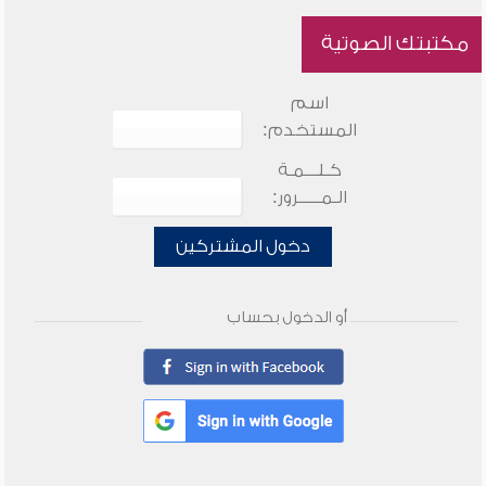
مكتبتك الصوتية
اسم
المستخدم:
كـلـــمـة
الـمـــــرور:
دخول المشتركين
أو الدخول بحساب