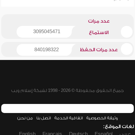
عدد مرات
3095045471
الاستماع
عدد مرات الحفظ
840198322
جميع الحقوق محفوظة © 2026 - 1998 لشبكة إسلام ويب
وثيقة الخصوصية
اتفاقية الخدمة
اتصل بنا
من نحن
لغات الموقع:
عربي
Español
Deutsch
Français
English