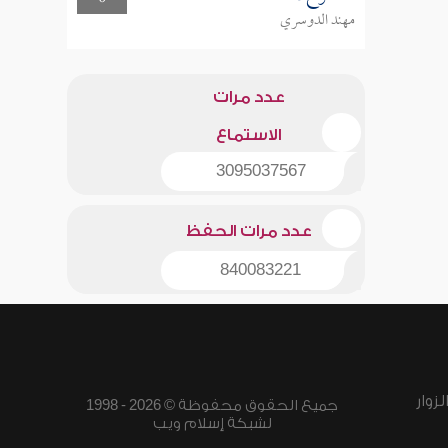
مهند الدوسري
عدد مرات
الاستماع
3095037567
عدد مرات الحفظ
840083221
زوار
جميع الحقوق محفوظة © 2026 - 1998
لشبكة إسلام ويب