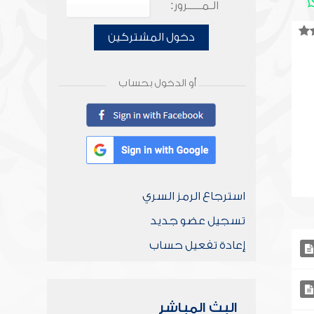
الـمـــــرور:
دخول المشتركين
أو الدخول بحساب
استرجاع الرمز السري
تسجيل عضو جديد
إعادة تفعيل حساب
البث المباشر