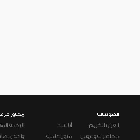
الصوتيات
محاور فرع
القرآن الكريم
أناشيد
الرحمة المه
محاضرات ودروس
متون علمية
واحة رمضان