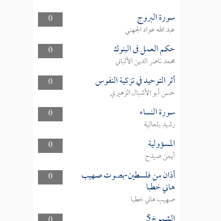
سورة البروج
0
عبد الله عواد الجهني
حكم العمل فى البنوك
0
محمد ناصر الدين الألباني
أثر التوحيد في تزكية النفوس
0
حسن أبو الأشبال الزهيري
سورة النساء
0
رشيد بلعالية
المسؤولية
0
أيمن صيدح
أذان من فلسطين-بصوت صهيب
0
هاني خطبا
صهيب هاني خطبا
الشموخ5
0