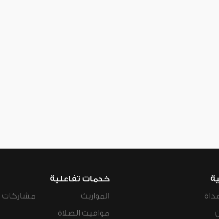
ية
خدمات تفاعلية
داة
المواريث
مشاركات ال
مواقيت الصلاة