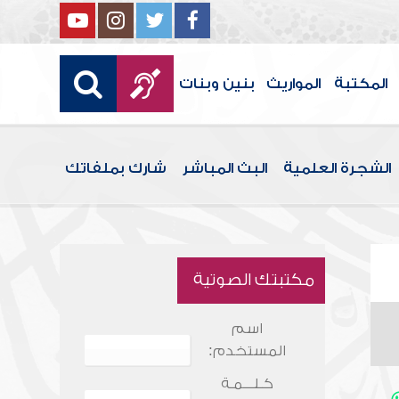
المكتبة
المواريث
بنين وبنات
الشجرة العلمية
البث المباشر
شارك بملفاتك
مكتبتك الصوتية
اسم
المستخدم:
كـلـــمـة