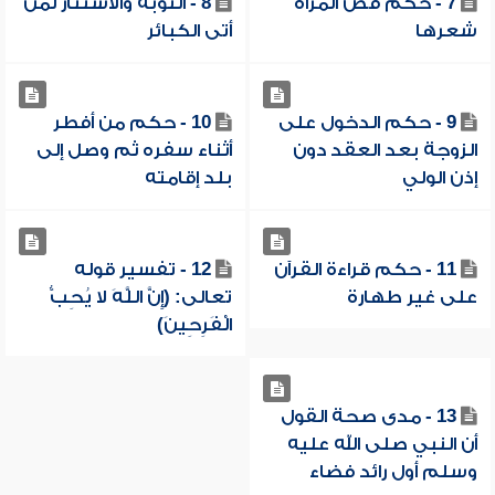
7 - حكم قص المرأة
8 - التوبة والاستتار لمن
شعرها
أتى الكبائر
9 - حكم الدخول على
10 - حكم من أفطر
الزوجة بعد العقد دون
أثناء سفره ثم وصل إلى
إذن الولي
بلد إقامته
11 - حكم قراءة القرآن
12 - تفسير قوله
على غير طهارة
تعالى: (إِِنَّ اللَّهَ لا يُحِبُّ
الْفَرِحِينَ)
13 - مدى صحة القول
أن النبي صلى الله عليه
وسلم أول رائد فضاء