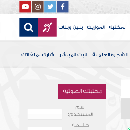
المكتبة
المواريث
بنين وبنات
الشجرة العلمية
البث المباشر
شارك بملفاتك
مكتبتك الصوتية
اسم
المستخدم:
كـلـــمـة