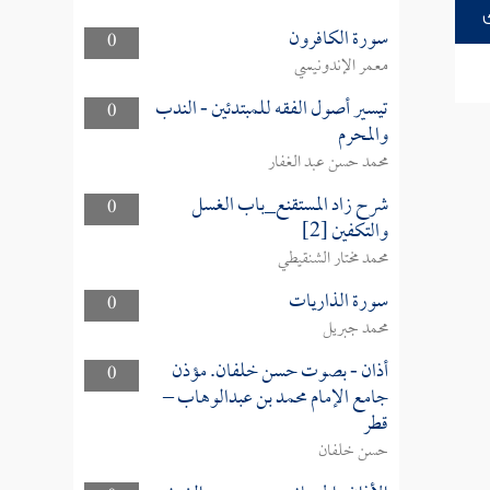
سورة الكافرون
0
معمر الإندونيسي
تيسير أصول الفقه للمبتدئين - الندب
0
والمحرم
محمد حسن عبد الغفار
شرح زاد المستقنع_باب الغسل
0
والتكفين [2]
محمد مختار الشنقيطي
سورة الذاريات
0
محمد جبريل
أذان - بصوت حسن خلفان. مؤذن
0
جامع الإمام محمد بن عبدالوهاب –
قطر
حسن خلفان