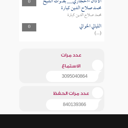
الأذان -الحجازي__ بصوت الشيخ
0
محمد صلاح الدين كبارة
محمد صلاح الدين كبارة
الليالي الخوالي
0
(...)
عدد مرات
الاستماع
3095040864
عدد مرات الحفظ
840139366