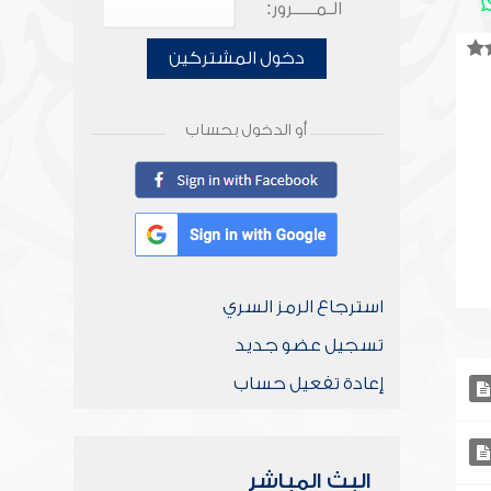
الـمـــــرور:
دخول المشتركين
أو الدخول بحساب
استرجاع الرمز السري
تسجيل عضو جديد
إعادة تفعيل حساب
البث المباشر