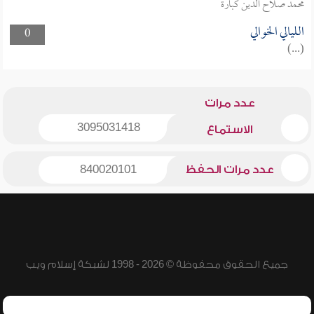
محمد صلاح الدين كبارة
الليالي الخوالي
0
(...)
عدد مرات
3095031418
الاستماع
عدد مرات الحفظ
840020101
جميع الحقوق محفوظة © 2026 - 1998 لشبكة إسلام ويب