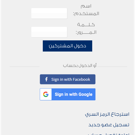
اسم
المستخدم:
كـلـــمـة
الـمـــــرور:
دخول المشتركين
أو الدخول بحساب
استرجاع الرمز السري
تسجيل عضو جديد