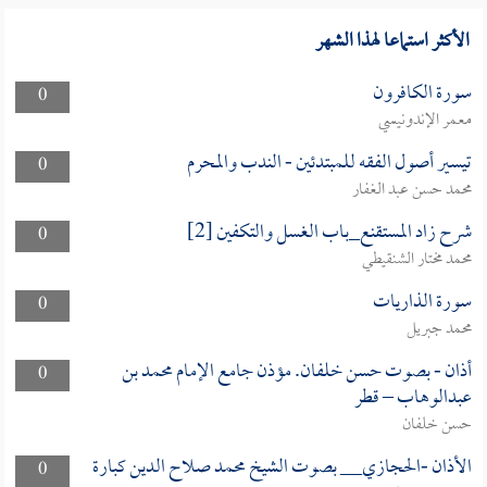
الأكثر استماعا لهذا الشهر
سورة الكافرون
0
معمر الإندونيسي
تيسير أصول الفقه للمبتدئين - الندب والمحرم
0
محمد حسن عبد الغفار
شرح زاد المستقنع_باب الغسل والتكفين [2]
0
محمد مختار الشنقيطي
سورة الذاريات
0
محمد جبريل
أذان - بصوت حسن خلفان. مؤذن جامع الإمام محمد بن
0
عبدالوهاب – قطر
حسن خلفان
الأذان -الحجازي__ بصوت الشيخ محمد صلاح الدين كبارة
0