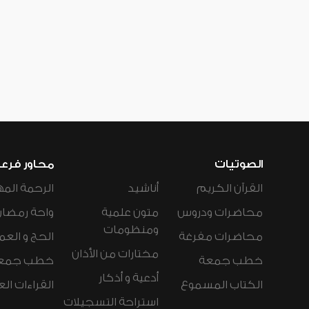
الصوتيات
محاور فرع
القرآن الكريم
أناشيد
الرحمة المه
محاضرات ودروس
متون علمية
واحة رمضان
ومنظومات
محاضرات مفرغة
الحج و العم
مختارات من الأذان
خطب جمعة
خطب جمع
أدعية و أذكار
الكتاب المسموع
القراءات ال
استراحة التسجيلات