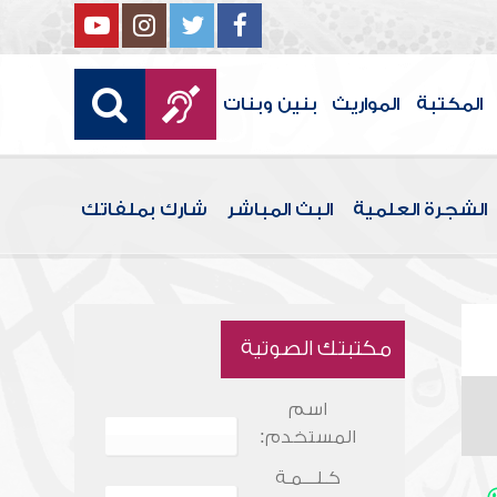
المكتبة
المواريث
بنين وبنات
الشجرة العلمية
البث المباشر
شارك بملفاتك
مكتبتك الصوتية
اسم
المستخدم:
كـلـــمـة