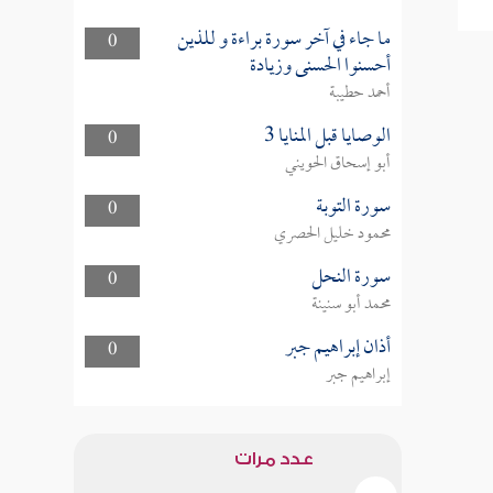
ما جاء في آخر سورة براءة و للذين
0
أحسنوا الحسنى وزيادة
أحمد حطيبة
الوصايا قبل المنايا 3
0
أبو إسحاق الحويني
سورة التوبة
0
محمود خليل الحصري
سورة النحل
0
محمد أبو سنينة
أذان إبراهيم جبر
0
إبراهيم جبر
عدد مرات