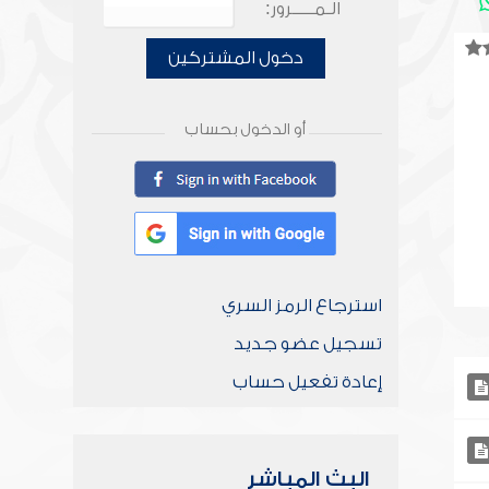
الـمـــــرور:
دخول المشتركين
أو الدخول بحساب
استرجاع الرمز السري
تسجيل عضو جديد
إعادة تفعيل حساب
البث المباشر