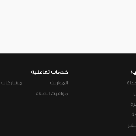
ية
خدمات تفاعلية
داة
المواريث
مشاركات ال
مواقيت الصلاة
رة
ة
عشر