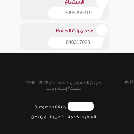
الاستماع
3095055319
عدد مرات الحفظ
840317028
زوار
جميع الحقوق محفوظة © 2026 - 1998
لشبكة إسلام ويب
وثيقة الخصوصية
اتفاقية الخدمة
اتصل بنا
من نحن