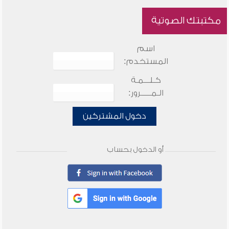
مكتبتك الصوتية
اسم
المستخدم:
كـلـــمـة
الـمـــــرور:
دخول المشتركين
أو الدخول بحساب