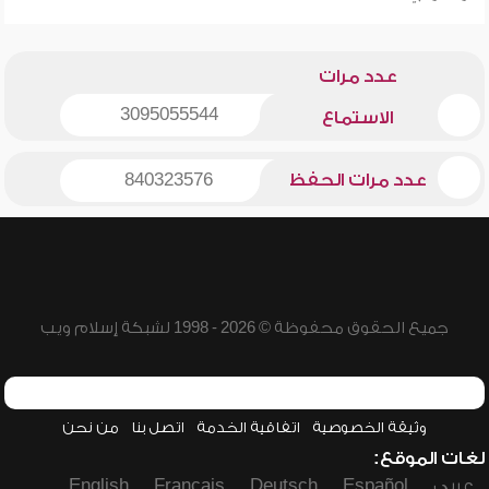
عدد مرات
3095055544
الاستماع
عدد مرات الحفظ
840323576
جميع الحقوق محفوظة © 2026 - 1998 لشبكة إسلام ويب
وثيقة الخصوصية
اتفاقية الخدمة
اتصل بنا
من نحن
لغات الموقع:
عربي
Español
Deutsch
Français
English