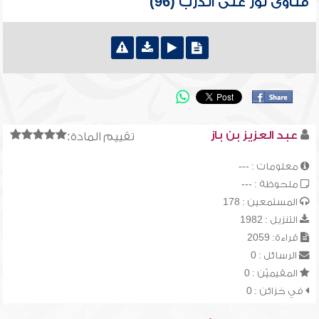
فتاوى نور على الدرب (96)
عبد العزيز بن باز
تقييم المادة:
معلومات : ---
ملحوظة : ---
المستمعين : 178
التنزيل : 1982
قراءة: 2059
الرسائل : 0
المقيميّن : 0
في خزائن : 0