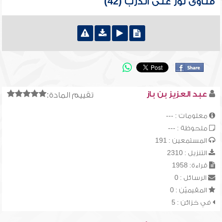
فتاوى نور على الدرب (42)
عبد العزيز بن باز
تقييم المادة:
معلومات : ---
ملحوظة : ---
المستمعين : 191
التنزيل : 2310
قراءة: 1958
الرسائل : 0
المقيميّن : 0
في خزائن : 5