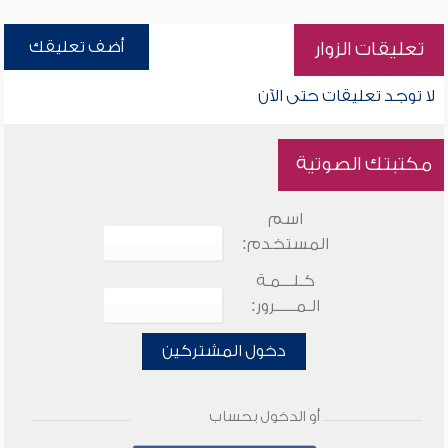
أضف تعليقك
تعليقات الزوار
لا توجد تعليقات حتى الآن
مكتبتك الصوتية
اسم
المستخدم:
كـلـــمـة
الـمـــــرور:
دخول المشتركين
أو الدخول بحساب