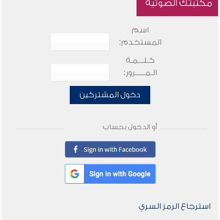
مكتبتك الصوتية
اسم
المستخدم:
كـلـــمـة
الـمـــــرور:
دخول المشتركين
أو الدخول بحساب
استرجاع الرمز السري