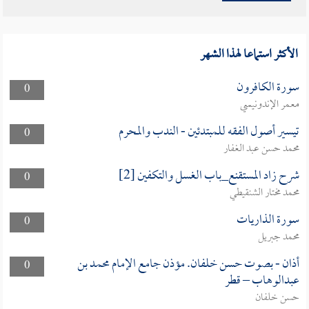
الأكثر استماعا لهذا الشهر
سورة الكافرون
0
معمر الإندونيسي
تيسير أصول الفقه للمبتدئين - الندب والمحرم
0
محمد حسن عبد الغفار
شرح زاد المستقنع_باب الغسل والتكفين [2]
0
محمد مختار الشنقيطي
سورة الذاريات
0
محمد جبريل
أذان - بصوت حسن خلفان. مؤذن جامع الإمام محمد بن
0
عبدالوهاب – قطر
حسن خلفان