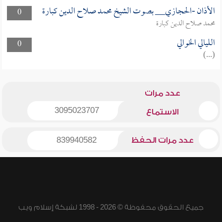
الأذان -الحجازي__ بصوت الشيخ محمد صلاح الدين كبارة
0
محمد صلاح الدين كبارة
الليالي الخوالي
0
(...)
عدد مرات
3095023707
الاستماع
عدد مرات الحفظ
839940582
جميع الحقوق محفوظة © 2026 - 1998 لشبكة إسلام ويب