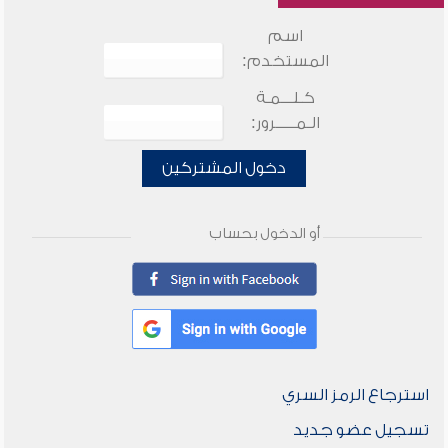
اسم
المستخدم:
كـلـــمـة
الـمـــــرور:
دخول المشتركين
أو الدخول بحساب
استرجاع الرمز السري
تسجيل عضو جديد