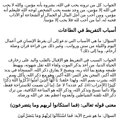
الجواب: كل من ترونه يحب في الله، بشروه بأنه مؤمن، والله لا يحب
في الله إلا مؤمن، من وجد نفسه يحب الشخص لوجه الله فليعلم أنه
مؤمن، ومن أحب من أجل المال أو الجمال أو الشجاعة أو الآداب
فحبه له، أما من أحب لله فلا يحب إلا مؤمناً.
أسباب التفريط في الطاعات
السؤال: ما هي الأسباب التي تدعو إلى أن يفرط الإنسان في أعمال
اليوم والليلة من سنن ورواتب.. وغير ذلك من قراءة قرآن وصلة
أرحام.. وما إلى ذلك؟
الجواب: السبب في التفريط هو الإقبال بالقلب واليد على زخارف
الحياة الدنيا، من أخذ يذكر الموت ولقاء الله تقل شهوته، ويهبط
طمعه ويقنع بما آتاه ربه، ويصبح لا يفارق ذكر الله، المسحاة في يده:
الله أكبر، المجن يجز الثمر: الله أكبر، وهو مع ذكر الله، يأكل بسم
الله، يشرب بسم الله، ولهذا خلقنا:
يَا أَيُّهَا الَّذِينَ آمَنُوا اذْكُرُوا اللَّهَ ذِكْرًا
كَثِيرًا
[الأحزاب:41]، كم عدده؟ لا عدّ، إما أن نصمت للاستراحة فقط،
وإلا دائماً نسبح ونذكر الله، وذكر الله هو المناعة الكافية، من ترك
ذكر الله تلقته الشياطين وأبعدوه أعظم بعد عن الله ورضاه.
معنى قوله تعالى: (فما استكانوا لربهم وما يتضرعون)
السؤال: ما هو شرح الآية:
فَمَا اسْتَكَانُوا لِرَبِّهِمْ وَمَا يَتَضَرَّعُونَ