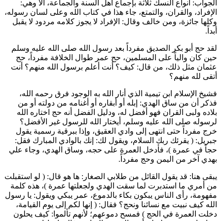
الجواب: أنواع النسك ثلاثة بإجماع أهل السنة والجماعة، ألا وهي:
الإفراد، والقران، والتمتع، جاء هذا في كتاب الله وعلى لسان رسوله،
وكلها جائزة، ومن خالف وقال: الإفراد لا يجوز كلامه مردود لا يقبل
أبداً.
لقد حج
أبو بكر الصديق
مفرداً بعد رسول الله صلى الله عليه وسلم
حين كان والياً على المسلمين، حج
عمر
طوال الخلافة مفرداً، حج
عثمان
مثل ذلك، من قال: كيف؟ أنت أعلم برسول الله منهم؟ أنت
أتقى لله منهم؟
فشيخ الإسلام
ابن تيمية
الذي أنار الله به الوجود فرق رحمه الله،
فذكر أن من ساق الهدي: إبله أو أبقاره أو أغنامه من دولته أو من
بلاده ولبى القران فهو أفضل له، ودليل الفضل أنه حج اختاره الله
لرسوله صلى الله عليه وسلم، أيختار الله للرسول غير الأفضل؟
خرج مفرداً حتى انتهى إلى وادي العقيق، وإذا ببرقية رسمية يقول
جبريل: (
يقرئك ربك السلام، ويقول لك: إنك بالوادي المبارك فقل:
حجاً في عمرة
)، فأدخل العمرة على حجه، وساق الهدي، وجاء
علي
بهدي آخر من اليمن وحج مفرداً.
يبقى هنا: قد يقول القائل من طلابي الصغار: ها هو قال: (
لو استقبلت
من أمري ما استدبرت لما سقت الهدي ولجعلتها عمرة
)، هذه كلمة
مفهومة، رأى الناس يبكون بكاء بالدموع،
عمر
يبكي ويقول: يا رسول
الله كيف نبيت مع نسائنا ونحج؟ فقال: (
إنها لكم إلى يوم القيامة،
دخلت العمرة في الحج
) فمسح دموعهم؛ لأنهم تألموا: كيف يحلون