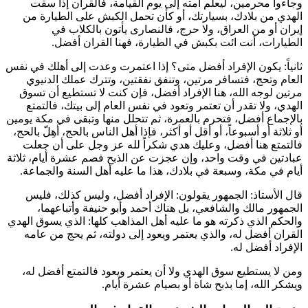
وجاءوا محرمين، ليعلم أمته إلى يوم القيامة، فالقران إذا سقت
الهدي من بلادك، بسيارتك، أو كأن تحمل الكبش على الطيارة من
إيران أو من العراق، ولا حرج، فالنصارى يأتون بالكلاب في
الطيارات، أنت ائت بكبش في الطيارة، فهنا القران أفضل.
ثانياً: يكون الإفراد أفضل متى؟ إذا اعتمرت وعدت إلى أهلك في نفس
العام وتحج، فتسافر مرتين، وتنفق نفقتين، وتترك عملك الدنيوي
مرتين لوجه الله، هنا الإفراد أفضل، فإن كنت لا تستطيع أن تسوق
الهدي، ولا تقدر أن تعتمر وتعود في نفس العام إلى بيتك، فالتمتع
بالإجماع أفضل، فتحرم بالعمرة، ثم تتحلل منها وتبقى في مكة يومين
أو ثلاثة أو أسبوعاً، أو أقل أو أكثر، فإذا أهل الناس بالحج، أهِلّ بالحج،
فالتمتع هنا أفضل، وعليك هدي شكراً لله عز وجل على أن جعلت
عبادتين في وقت واحد، وإن عجزت عن الذبح فصم عشرة أيام، ثلاثة
أيام في مكة، وسبعة في بلادك، هذا ما عليه أهل السنة والجماعة.
قال الأستاذ: الجمهور يقولون: الإفراد أفضل، وليس كذلك، فليس
الجمهور
مالك
و
الشافعي
، بل هناك
أحمد
و
أبو حنيفة
وأتباعهما،
والحكم الذي ذكرته هو ما عليه أهل المذاهب كلها: الذي يسوق الهدي
القران أفضل له، والذي يعتمر ويعود إلى دولته، ثم يحج من عامه
الإفراد أفضل له.
ومن لا يستطيع سوق الهدي ولا أن يعتمر ويعود فالتمتع أفضل له،
ويشكر الله، إما بذبح شاة أو بصيام عشرة أيام.