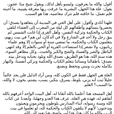
أقول: والله ما يعرفون، وليسو بأهل لذلك، ويقول شيخ منا: عجوز،
يقول: علة هذا الجهل، البشرية ما عرفت ربها معرفة يقينية، ما أحبته
فلم تعمل، ما خافته فلم تترك معاصيه، هذا هو السبب.
فلهذا أنادي وأقول: على أهل الحي في المدينة أن يتعاهدوا بصدق؛ أن
يحضروا بنسائهم وأطفالهم كل ليلة من المغرب إلى العشاء لتلقي
الكتاب والحكمة وتزكية النفس، وأهل القرى إذا غابت الشمس لم
يبقَ رجل ولا أحد في الشارع ولا في الدكان، أين هم؟ في بيت ربهم،
يتعلمون الكتاب والحكمة، ما تمضي سنة أو سنوات إلا وهم علماء
ربانيون، ولا تشعر إذا استضاءت القرية أو الحي بالعلم إلا وقد انتهى
الباطل والشر والفساد والشح والكبر والخبث.. وكل مظاهر السوء،
هذه سنة الله، هذا هو الطريق، نصدق الله ونلوذ بجنابه وندخل بيته
بصدق؛ بأطفالنا ونسائنا نتعلم الكتاب والحكمة ونزكي أنفسنا، والنهار
بكامله نحرث ونبني ونحفظ ونصنع.
العلة هي الجهل فقط في الكون كله، ومن أراد الدليل فلن يجد عالماً
جليلاً ثبت أنه يزني، يلوط، يسرق، يتكبر، يسب، يشتم، يخون، لا والله،
ما السبب؟ العلم.
أهل المسجد هنا: أعلمنا بالله أتقانا له، أهل البيت الواحد أعرفهم بالله
أتقاهم له، فهذه هي العلة، عرف هذا العدو وجهلنا، وأبعدنا عن كتاب
الله وسنة رسوله، أبناء المدارس يلوطون ويجرمون ويعبثون
ويدخنون؛ لأنهم لا يتلقون الكتاب والحكمة لله، لو تعلّموا في بيت
الرب والله ما كان هذا، هذا أمر واضح، هيا نعود إلى الله.