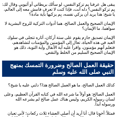
يبقى هل عرفنا بِم تزكو النفس، لو سألك بريطاني أو أثيوبي وقال لك:
بِم تزكو النفس؟ دله أنت، فإذا كنت لا تعرف فامشِ معه إلى العالم،
يا شيخ: هذا يريد أن يزكي نفسه، بِم يزكيها بأية مادة؟
الإيمان الصحيح والعمل الصالح، هما أدوات التزكية للروح البشرية لا
سواهما، ما الإيمان؟
الإيمان تصديق جازم يقوم على ستة أركان، آثاره تتجلى في سلوك
العبد في هذه الحياة، تعال إلى المؤمنين والمؤمنات لتشاهدهم،
فتعلم أنهم مؤمنون، واقرأ عليه آية الأنفال وآية التوبة، ذلك هو
الإيمان الصحيح السليم من الخلط والنقص.
حقيقة العمل الصالح وضرورة التمسك بمنهج
النبي صلى الله عليه وسلم
كذلك العمل الصالح، ما هو العمل الصالح هذا؟ دلني عليه يا شيخ؟
العمل الصالح: هو أولاً ما شرعه الله في كتابه القرآن العظيم، وعلى
لسان رسوله الكريم، وليس هناك عمل صالح لم يشرعه الله
ورسوله أبداً.
فمثلاً: أخونا قال: أنا أريد أن أصلي العشاء ثلاث ركعات؛ لأني تعبان