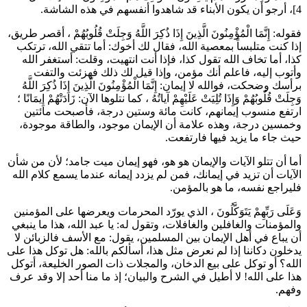
4]، أرجو أن يكون الأبناء قد شاهدوا أنفسهم في هذه الشاشة.
فقوله: إِنَّمَا الْمُؤْمِنُونَ الَّذِينَ إِذَا ذُكِرَ اللَّهُ وَجِلَتْ قُلُوبُهُمْ ، أقصر طريق،
إذا كنت متلبساً بمعصية الله، فقال لك أخوك: أما تتقي الله، ترتكب
كذا، أما تخاف الله تقول كذا، فإذا أنت انتهيت، وقلت: أستغفر الله
وأتوب إليه، فاعلم أنك مؤمن، وإذا قيل لك ذلك فهزئت والتفت
برأسك وضحكت، فوالله لا إيمان: إِنَّمَا الْمُؤْمِنُونَ الَّذِينَ إِذَا ذُكِرَ اللَّهُ
وَجِلَتْ قُلُوبُهُمْ وَإِذَا تُلِيَتْ عَلَيْهِمْ آياتُهُ ، كما نتلوها الآن: زَادَتْهُمْ إِيمَانًا ؛
ارتفع منسوب إيمانهم، كانت مائة وستين درجة، فأصبحت مائتين
وخمسين درجة، وهذه علامة أن الإيمان موجود، والطاقة موجودة،
حيث جاء ما يزيد فيها فارتفعت.
أما أن تتلو الآيات والإيمان هو هو، فهو إيمان ميت جامد؛ لأن من شأن
الآيات أن تزيد في إيمانك، فمن لم يزدد إيمانه عندما يسمع كلام الله
فليراجع نفسه، ما هو بالمؤمن.
وَعَلَى رَبِّهِمْ يَتَوَكَّلُونَ ، الذي يورّد المحرمات ويعرضها على المؤمنين
والمؤمنات والغافلين والغافلات، وتقول له: يا عبد الله، هذا ما ينبغي
أن يباع في أهل الإيمان بين المسلمين، يقول: مع الأسف فالزبائن لا
يدخلون دكاننا إذا لم نعرض مثل هذا، أسألكم بالله: هل توكل هذا على
الله؟ أو توكل على بيع الدخان، والمجلات ذات الصور الخليعة، أتوكل
هذا على الله! لا أطيل في الشرح والبيان؛ إذ ما منا أحد إلا وقد عرف
وفهم.