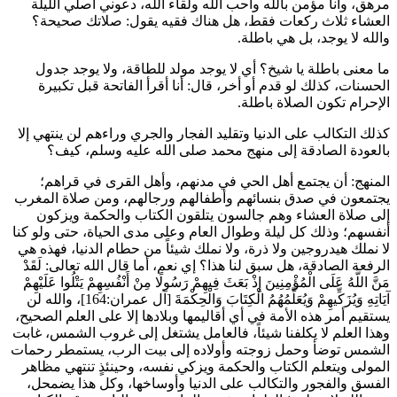
مرهق، وأنا مؤمن بالله وأحب الله ولقاء الله، دعوني أصلي الليلة
العشاء ثلاث ركعات فقط، هل هناك فقيه يقول: صلاتك صحيحة؟
والله لا يوجد، بل هي باطلة.
ما معنى باطلة يا شيخ؟ أي لا يوجد مولد للطاقة، ولا يوجد جدول
الحسنات، كذلك لو قدم أو أخر، قال: أنا أقرأ الفاتحة قبل تكبيرة
الإحرام تكون الصلاة باطلة.
كذلك التكالب على الدنيا وتقليد الفجار والجري وراءهم لن ينتهي إلا
بالعودة الصادقة إلى منهج محمد صلى الله عليه وسلم، كيف؟
المنهج: أن يجتمع أهل الحي في مدنهم، وأهل القرى في قراهم؛
يجتمعون في صدق بنسائهم وأطفالهم ورجالهم، ومن صلاة المغرب
إلى صلاة العشاء وهم جالسون يتلقون الكتاب والحكمة ويزكون
أنفسهم؛ وذلك كل ليلة وطوال العام وعلى مدى الحياة، حتى ولو كنا
لا نملك هيدروجين ولا ذرة، ولا نملك شيئاً من حطام الدنيا، فهذه هي
الرفعة الصادقة، هل سبق لنا هذا؟ إي نعم، أما قال الله تعالى:
لَقَدْ
مَنَّ اللَّهُ عَلَى الْمُؤْمِنِينَ إِذْ بَعَثَ فِيهِمْ رَسُولًا مِنْ أَنْفُسِهِمْ يَتْلُوا عَلَيْهِمْ
آيَاتِهِ وَيُزَكِّيهِمْ وَيُعَلِّمُهُمُ الْكِتَابَ وَالْحِكْمَةَ
[آل عمران:164]، والله لن
يستقيم أمر هذه الأمة في أي أقاليمها وبلادها إلا على العلم الصحيح،
وهذا العلم لا يكلفنا شيئاً، فالعامل يشتغل إلى غروب الشمس، غابت
الشمس توضأ وحمل زوجته وأولاده إلى بيت الرب، يستمطر رحمات
المولى ويتعلم الكتاب والحكمة ويزكي نفسه، وحينئذٍ تنتهي مظاهر
الفسق والفجور والتكالب على الدنيا وأوساخها، وكل هذا يضمحل،