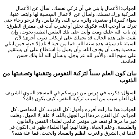
الجواب: الأعمال يا بني هي أن تزكي نفسك، اسأل عن الأعمال
المزكية وزك نفسك، واسأل عن الأعمال المدسية لها وابتعد عنها،
سواء كبيرة أو صغيرة، والزم باب الله، ولا تيأس، ولا ترجو رجاء حتى
تترك ما أوجب الله، فكونك تحلق أو تشرب أنت في مفترق الطرق:
إن تاب الله عليك ومت وأنت على تلك النفس الطيبة نجوت، وإن
بقيت على هذه الحال، قد تحملك على ارتكاب ذنوب أخرى؛ لأن
السيئة تلد سيئة، هذه سنة الله، فما من حية لا تلد إلا حية، فمن ابتلي
بمعصية يجب أن يخاف الله، وأن يعمل ما استطاع على أن يستقيم
على منهج الله، والأمر لله عز وجل، ونسأل الله لنا ولك حسن
الخاتمة.
بيان كون العلم سبباً لتزكية النفوس وتنقيتها وتصفيتها من
الذنوب
السؤال: ذكرتم في درس من دروسكم في المسجد النبوي الشريف
بأن العلم سبب من أسباب تزكية النفس، كيف يكون ذلك؟
الجواب: هذا ما زلت أقرره وأقول: كل الذنوب، كل المعاصي، كل
الجرائم، كل الفتن مردها إلى الجهل بالله، لا علة إلا الجهل، وقلت
غير ما مرة: لو نقعد في مؤتمر عالمي لعلماء النفس والقانون
والفلسفة، وعلم الحياة، وقلنا لهم: أيها العلماء ظهر في الكون في
الدنيا في الشرق والغرب الظلم والفساد والخبث، فما علة هذه؟