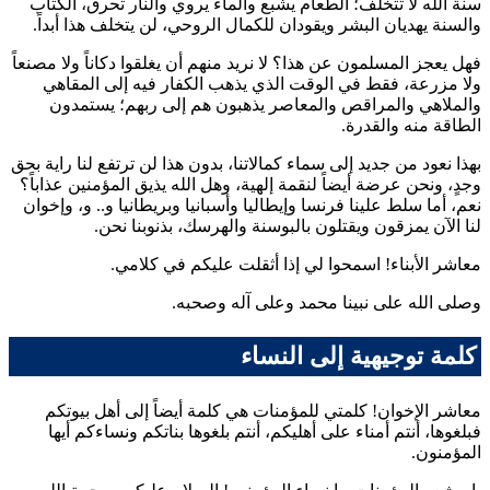
سنة الله لا تتخلف؛ الطعام يشبع والماء يروي والنار تحرق، الكتاب
والسنة يهديان البشر ويقودان للكمال الروحي، لن يتخلف هذا أبداً.
فهل يعجز المسلمون عن هذا؟ لا نريد منهم أن يغلقوا دكاناً ولا مصنعاً
ولا مزرعة، فقط في الوقت الذي يذهب الكفار فيه إلى المقاهي
والملاهي والمراقص والمعاصر يذهبون هم إلى ربهم؛ يستمدون
الطاقة منه والقدرة.
بهذا نعود من جديد إلى سماء كمالاتنا، بدون هذا لن ترتفع لنا راية بحق
وجدٍ، ونحن عرضة أيضاً لنقمة إلهية، وهل الله يذيق المؤمنين عذاباً؟
نعم، أما سلط علينا فرنسا وإيطاليا وأسبانيا وبريطانيا و.. و، وإخوان
لنا الآن يمزقون ويقتلون بالبوسنة والهرسك، بذنوبنا نحن.
معاشر الأبناء! اسمحوا لي إذا أثقلت عليكم في كلامي.
وصلى الله على نبينا محمد وعلى آله وصحبه.
كلمة توجيهية إلى النساء
معاشر الإخوان! كلمتي للمؤمنات هي كلمة أيضاً إلى أهل بيوتكم
فبلغوها، أنتم أمناء على أهليكم، أنتم بلغوها بناتكم ونساءكم أيها
المؤمنون.