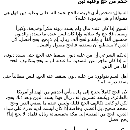
حكم من حج وعليه دين
السؤال: شخص أدى فريضة الحج بحمد لله تعالى وعليه دين فهل هي
مقبولة أم هي مردودة عليه؟
الشيخ: إذا كان عنده مال ولم يسدد ديونه مكراً وخديعة، وكبراً
وبغضاً، فلا حج ولا صلاة، وإذا كان ليس عنده ما يسدد، والديون
خمسون ألفاً أو مائة والحج ألف ريال، لِم لا يحج، يحج أفضل، لأن
الدين لا يستطيع أن يسدده، فالحج مقبول وأفضل.
الحكم الشرعي أن من عليه ديون يسقط عنه الحج حتى يسدد ديونه،
أما إذا كان عاجزاً عن التسديد، ما عنده، لم ما يحج وتكاليف الحج
أقل من الدين.
أهل العلم يقولون: من عليه ديون يسقط عنه الحج، ليس مطالباً حتى
يسدد ديونه، لِم؟
لأن الحج كاملاً يحتاج إلى مال، يأتي أحدهم من الهند أو أمريكا
بالطائرة، ويكلفه عشرين ألف ريال فهذا يسدد الدين وبعد ذلك يحج،
لكن لو كانت تكاليف الحج قليلة وليس عنده ما يقضي الدين وحج
فحجه صحيح، بل أعظم، وخاصة إذا كان ليست لديه قدرة على سداد
الدين، الحج من المدينة إلى مكة بخمسمائة ريال، فلماذا لا يحج إذاً؟
يحج أفضل.