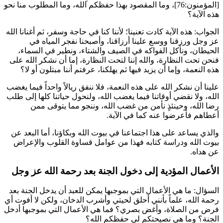
[المؤمنون:76]، وما المقصود بهذا حفظكم الله، وما المطلوب منا نحو
هذه الآية؟
الجواب: هذه الآية كادت تعنينا؛ لأننا كنا في حاجة وسفر، ثم أغنانا الله
عز وجل ورزقنا ووسع علينا أرزاقنا، وأصبحنا نفجر المياه في
الحيطان، ونأكل الفواكه في الصيف والشتاء، ونطير في السماء،
فنحن تحت النظارة، والله إننا لتحت النظارة، إما أن نشكر الله على
هذه النعمة، وإما أن يزيد فيها ثم يهلكنا، عرفتم أننا مبتلون أو لا؟
علينا أن نشكر الله على هذه النعمة، فلا ننفق ريالاً واحداً فيما يغضب
الله، ولا نقضي أوقاتنا فيما يغضب الله، ولنحول حياتنا كلها إلى طلب
رضا الله، وحينئذٍ نأمن من غضب الله، وننجو مما يتوقى ممن
أعطاهم فأعرضوا عنه كما في الآية.
والذي يساعد على هذا اجتماعنا في بيوت الله وبكاؤنا، أما البعد عن
بيوت الله ودراسة كتابه فهذا من عوامل قساوة القلوب والإعراض
عن هداه.
الأعمال المؤدية إلى دخول الجنة بعد رحمة الله عز وجل
السؤال: ما هي الأعمال التي بموجبها يمكن للعبد أن يدخل الجنة بعد
رحمة الله، علماً بأنني أحلق لحيتي وأشرب الدخان، ولكن لا أفوت أي
فرض من الصلاة، وأغض بصري؟ فما هي الأعمال التي بموجبها أدخل
الجنة؟ وما هي نصيحتكم لي حفظكم الله؟