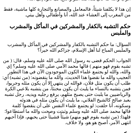
إن هذا لا يكلفنا شيئاً، فالمعامل والمصانع والتجارة كلها ماشية، فقط
من المغرب إلى العشاء عند الله، أنا وأطفالي وأهل بيتي.
حكم التشبه بالكفار والمشركين في المأكل والمشرب
والملبس
السؤال: ما حكم التشبه بالكفار والمشركين في المأكل والمشرب
والملبس المباح لنا أهل الإسلام، جزاكم الله خيراً؟
الجواب: الحكم قضى به رسول الله صلى الله عليه وسلم، قال: (
من
تشبه بقوم فهو منهم
) قالها محمد الأمي صلى الله عليه وسلم؟ إي
والله، والله لو يجتمع علماء الكون الموجودون الآن في هذا التطور
العجيب والله ما نقضوا هذا الحديث، والله ما ينقضونه: (من تشبه) أي:
طلب أن يكون مثل فلان، فوالله لن ينتهي إلا أن يكون مثله وجربوا،
فمن يتشبه بالنساء ما يلبث أن يكون مخنثاً، من يتشبه بلاعبي الكرة
والرياضيين ما يلبث حتى يصبح مثلهم، يرفع رجليه ويديه، رجل تشبه
بعبد صالح كالشيخ الفلاني، ما يلبث أن يكون مثله في هدوئه
وسكونه، أنا حلفت: لو يجتمع علماء النفس على أن ينقضوا كلمة
قالها محمد صلى الله عليه وسلم وثبتت وصحت والله ما استطاعوا؛
فلهذا: (من تشبه بقوم فهو منهم) شيئاً فشيئاً حتى يحبهم، فإذا أحبهم
انتهى الأمر، أصبح هو هو، ولا خلاف.