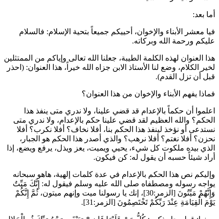
أما بعد:
فيا معشر الأبناء والإخوان، أحييكم جميعاً بتحية الإسلام: فالسلام
عليكم ورحمة الله وبركاته.
هذا العنوان لهذه الكلمة الطيبة، جعلنا الله تعالى وإياكم من الممتثلين
لخير الكلام، وضع لنا الأستاذ الابن جزاه الله خيراً، هذا العنوان: (احذر
قبل أن تزل القدم).
فماذا يفهم الأبناء والإخوان من هذا العنوان؟
اعلموا أن حكماً بالإعدام قد قضي علينا، ولا ندري متى ينفذ هذا
الحكم؟ والله العظيم لقد قضي علينا حكم بالإعدام، ولا ندري متى
نستدعى أو نؤخذ لينفذ هذا الحكم بنا، أفلا نخاف؟ أفلا نكرب؟ أفلا
نحزن؟ أفلا نغتم؟ أفلا نرهب؟ والذي أصدر هذا الحكم هو الجبار،
الذي بيده ملكوت كل شيء، يحيي ويميت، يعز ويذل، يرفع ويضع، إذا
أراد شيئاً حسبه أن يقول له: كن فيكون.
وإليكم نص هذا الحكم بالإعدام في عدة كلمات إلهية، هاهو سبحانه
يواجه رسوله ومصطفاه صلى الله عليه وسلم فيقول له:
إِنَّكَ مَيِّتٌ
وَإِنَّهُمْ مَيِّتُونَ
[الزمر:30]، إنك يا رسولنا ميت وإنهم ميتون،
ثُمَّ إِنَّكُمْ
يَوْمَ الْقِيَامَةِ عِنْدَ رَبِّكُمْ تَخْتَصِمُونَ
[الزمر:31].