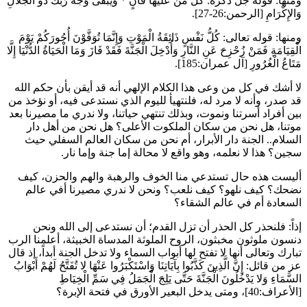
ومنها: قوله جل ذكره:
كُلُّ مَنْ عَلَيْهَا فَانٍ
*
وَيَبْقَى وَجْهُ رَبِّكَ ذُو الْجَلالِ
وَالإِكْرَامِ
[الرحمن:26-27].
ومنها: قوله تعالى:
كُلُّ نَفْسٍ ذَائِقَةُ الْمَوْتِ وَإِنَّمَا تُوَفَّوْنَ أُجُورَكُمْ يَوْمَ
الْقِيَامَةِ فَمَنْ زُحْزِحَ عَنِ النَّارِ وَأُدْخِلَ الْجَنَّةَ فَقَدْ فَازَ وَمَا الْحَيَاةُ الدُّنْيَا إِلَّا
مَتَاعُ الْغُرُورِ
[آل عمران:185].
لا أشك في كل من وعى هذا الكلام الإلهي أنه قد أيقن بأن حكم الله
قد صدر، وأنه لا مرد له، فلنتهيأ لليوم الذي نستدعى فيه، أو نؤخذ من
بين أفراد أسرتنا ونموت، وبذلك تنتهي حياتنا، ولا ندري ما مصيرنا بعد
موتنا، هل نحن من سكان الملكوت الأعلى؟ هل نحن من أهل دار
السلام.. الجنة دار الأبرار، أم نحن من سكان العالم السفلي حيث
سجين؟ هذا لا نعلمه، وهو واقع لا محالة إما جنة وإما نار.
أليست هذه حال تستدعي منا الخوف والرهبة والهم والحزن، كيف
نضحك؟ كيف نلهو؟ كيف نلعب؟ ونحن لا ندري مصيرنا أفي عالم
السعادة أم في عالم الشقاء؟
إذاً: فلنحذر كل الحذر أن تزل القدم؛ أن نستدعى إلى الله ونحن
دنسون ملوثون مخبثون، الروح الملوثة المدساة الخبيثة، أعلمنا الرب
تبارك وتعالى أنها لا تفتح لها أبواب السماء ولا تدخل الجنة أبداً، إذ قال
عز من قائل:
إِنَّ الَّذِينَ كَذَّبُوا بِآيَاتِنَا وَاسْتَكْبَرُوا عَنْهَا لا تُفَتَّحُ لَهُمْ أَبْوَابُ
السَّمَاءِ وَلا يَدْخُلُونَ الْجَنَّةَ حَتَّى يَلِجَ الْجَمَلُ فِي سَمِّ الْخِيَاطِ
[الأعراف:40]، ومتى يدخل البعير الأورق في فتحة الإبرة؟