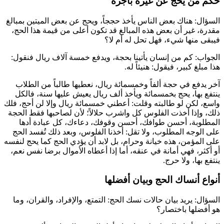
حكم من يحج عن غيره بأجرة
السؤال: هناك بعض الناس يأخذ حججاً، ويحج عن بعض الميتين بمبالغ
مقدرة، غير أن بعض هذه المبالغ قد تكون أعلى من قيمة هذا الحج،
فيبقى منها شيء، فهل تحل له أم لا؟
الجواب: كم من إنسان يأتينا بحجة، ويدفع خمسة آلاف ريال فنقول:
هذا مبلغ كبير، فيقول: هنيئاً له.
آخر يدفع في حجة ألفاً وخمسمائة ريال، نعطيها طالباً من الطلاب
ينتفع بها، يحج بخمسمائة ويأخذ ألف ريال يعيش عليها سنة، فالكل
واسع، لكن لو طالبته وقلت: أعطني خمسمائة ريال وإلا لن أحج، فلك
ذلك، وإذا أخذت الفلوس كل واشرب حلالاً؛ لأن لصاحبها فقط الحجة
المطلوبة، أحسن طوافك، أحسن وقوفك، دعاءك، كل عبادة أدها
على الوجه المطلوب، ولا تقل: أخذنا الفلوس، وبعد ذلك تُفسد الحج
على المؤمن، هذه خيانة وحرام، بل لابد أن يؤدي الحج كما يحج لنفسه
أو أكثر، فهي أمانة في عنقه، أما إذا أعطاه الأموال برضا نفس نعم،
ينتفع بها، ولا حرج.
أنواع أنساك الحج وبيان أفضلها
السؤال: يريد بيان حالات نسك الحج: التمتع، والإفراد، والقران، وما
هو أفضلها باختصار؟