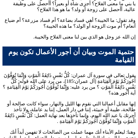
يا بني ما معنى الفلاح؟ أجزى شاة أو بعيراً؟ أأحصل على وظيفة
عالية، أأحصل على زوجة أو ولد؟ ما هو هذا الفلاح؟
وقد تقول: ما الخيبة؟ أهي فساد بضاعة؟ أم فساد مزرعة؟ أم ضياع
أنعام؟ أم موت الزوجة أو الولد؟ ما هذه الخيبة؟
إن الله عز وجل هو الذي بين لنا معنى الفلاح والخيبة.
حتمية الموت وبيان أن أجور الأعمال تكون يوم
القيامة
يقول تعالى في سورة آل عمران:
كُلُّ نَفْسٍ ذَائِقَةُ الْمَوْتِ وَإِنَّمَا تُوَفَّوْنَ
أُجُورَكُمْ يَوْمَ الْقِيَامَةِ
[آل عمران:185]، من يرد على الله قوله:
كُلُّ
نَفْسٍ ذَائِقَةُ الْمَوْتِ
؟ من يرد عليه: وَإِنَّمَا تُوَفَّوْنَ أُجُورَكُمْ يَوْمَ الْقِيَامَةِ ؟
أية أجور هذه؟
إنها مقابل أعمالنا التي نقوم بها الليل والنهار، سواء كانت صالحة أو
طالحة، طيبة أو خبيثة، إننا في دار العمل، إننا يد عاملة، ولا تأخذ
أجرتك يا عبد الله اليوم، وإنما تأخذها بعد نهاية العمل:
كُلُّ نَفْسٍ ذَائِقَةُ
الْمَوْتِ وَإِنَّمَا تُوَفَّوْنَ أُجُورَكُمْ يَوْمَ الْقِيَامَةِ
.
وهنا: ليعلم الأبناء أنك مهما عملت من الصالحات لا تفهمن أبداً أنك
تجزى بها اليوم، إذ الدار دار عمل وليست بدار الجزاء، وليعمل الفاسد