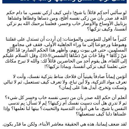
لو سألني أحدكم قائلاً: يا شيخ! دلني كيف أزكي نفسي، ما دام حكم
الله قد صدر بأن من زكى نفسه أفلح، ومن دساها وغطاها وغشاها
بزنابيل الأوساخ والأوضار خاب وخسر، فعلمنا يرحمك الله بم نزكي
أنفسنا، وكيف نزكيها؟
كثيراً ما أقول للمؤمنين والمؤمنات: إن أردت أن تستدل على غفلتنا
وهبوطنا ورجوعنا إلى ما وراء الجاهلية الأولى، فقف في مجامع
المسلمين، حتى في بيوت ربهم، وأظهر هذا الحكم الصارم:
قَدْ أَفْلَحَ
مَنْ زَكَّاهَا
*
وَقَدْ خَابَ مَنْ دَسَّاهَا
[الشمس:9-10]، وقل: السلام عليكم
إلى اللقاء، هل يقوم أحد من الحاضرين قائلاً لك: والله لا تبرح مكانك
حتى تعلمنا كيف نزكي أنفسنا، وبماذا نزكيها؟!
أتؤمن إيماناً صادقاً يقينياً أن فلاحك مناط بتزكية نفسك، وأنت لا
تعرف مواد التزكية، ولا أين تباع، ولا تعرف كيف تستعمل، ثم لا تبالي
وتسكت وتخرج، أيدل هذا على إيمان؟
أتعلم أن حكم الله صدر بأن من دسى نفسه خاب وخسر كل شيء؟
ثم لا تدري هل أنت دسيت نفسك أم زكيتها؟ لِم لا تسأل: بِم تدسى
النفس يا شيخ، ما هي أدوات التدسية والتخبيث؟ بينها لنا نعلمها؟ وإذا
علمناها دلنا كيف نستعملها؟
لقد ضعف إيماننا، هذه هي الحقيقة معاشر الأبناء، ولكن ما قدّر يكون.