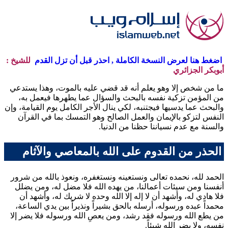
اضغط هنا لعرض النسخة الكاملة , احذر قبل أن تزل القدم
للشيخ :
أبوبكر الجزائري
ما من شخص إلا وهو يعلم أنه قد قضي عليه بالموت، وهذا يستدعي
من المؤمن تزكية نفسه بالبحث والسؤال عما يطهرها فيعمل به،
والبحث عما يدسيها فيجتنبه، لكي ينال الأجر الكامل يوم القيامة، وإن
النفس لتزكو بالإيمان والعمل الصالح وهو التمسك بما في القرآن
والسنة مع عدم نسياننا حظنا من الدنيا.
الحذر من القدوم على الله بالمعاصي والآثام
الحمد لله، نحمده تعالى ونستعينه ونستغفره، ونعوذ بالله من شرور
أنفسنا ومن سيئات أعمالنا، من يهده الله فلا مضل له، ومن يضلل
فلا هادي له، وأشهد أن لا إله إلا الله وحده لا شريك له، وأشهد أن
محمداً عبده ورسوله، أرسله بالحق بشيراً ونذيراً بين يدي الساعة،
من يطع الله ورسوله فقد رشد، ومن يعصِ الله ورسوله فلا يضر إلا
نفسه، ولا يضر الله شيئاً.