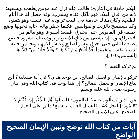
إليكم حادثة في التاريخ: طالب علم نزل عند مؤمن يطعمه ويسقيه؛
لأنه من آفاق البلاد، فهو يأكل عنده ويشرب، وقد حصل لنا هذا أيام
الطلب، وكان هناك خادمة في البيت تراوده على نفسه وهو يتمنع،
وكنا نستصبح بالزيت والفوانيس، فكلما خطر بباله إجابة دعوتها وضع
إصبعه في الفانوس حتى يحترق، فيقعد أسبوعاً وهو يتألم من
الاحتراق، وما إن يشفى من ذلك الإصبع وتراوده تلك الشهوة فيضع
إصبعه الثاني حتى أحرق عشر أصابع وعاش آلامها، ونجا من فتنة
تدسية نفسه وتخبيثها:
قَدْ أَفْلَحَ مَنْ زَكَّاهَا
*
وَقَدْ خَابَ مَنْ دَسَّاهَا
[الشمس:9-10].
بِم تزكو النفس؟
تزكو بالإيمان والعمل الصالح، أين يوجد هذان؟ في أية صيدلية؟ أين
يباع الإيمان والعمل الصالح؟ إن هذا يوجد في كتاب الله وفي بيان
رسوله صلى الله عليه وسلم.
مَن الذين يُسألون عنه؟ العالمون:
فَاسْأَلُوا أَهْلَ الذِّكْرِ إِنْ كُنْتُمْ لا
تَعْلَمُونَ
[النحل:43]، فلنسأل العالم: يا شيخ! دلني على العمل
الصحيح، على الإيمان الصحيح.
آيات من كتاب الله توضح وتبين الإيمان الصحيح
الواضح