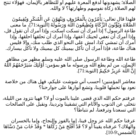
الصلاة؛ يشهدونها لدفع المعرة عليهم أو للتظاهر بالإيمان، فهؤلاء تنتج
لهم الصلاة زكاة نفوسهم وطهارتها؟ لا والله.
فلهذا قال تعالى:
يَأْمُرُونَ بِالْمَعْرُوفِ وَيَنْهَوْنَ عَنِ الْمُنكَرِ وَيُقِيمُونَ
الصَّلاةَ وَيُؤْتُونَ الزَّكَاةَ وَيُطِيعُونَ اللَّهَ وَرَسُولَهُ
[التوبة:71]، ما معنى
طاعة الرسول؟ إذا أمرك أن تسكت اسكت، وإذا أمرك أن تقول قل،
وإذا أمرك أن تعفي لحيتك أعفها، وإذا أمرك أن تحلقها احلقها، وإذا
أمرك أن تمشي كذا، امش على النحو الذي طلب منك، وإلا فليس
هناك طاعة، فإذا أمرك أن تأكل بيمينك كل بيمينك ولا تأكل بيسارك.
طاعة الله وطاعة الرسول صلى الله عليه وسلم مظهر من مظاهر
الإيمان، من لم يطع الله ورسوله ما هو بمؤمن:
أُوْلَئِكَ سَيَرْحَمُهُمُ اللَّهُ
إِنَّ اللَّهَ عَزِيزٌ حَكِيمٌ
[التوبة:71].
معاشر المؤمنين! أحسب أني شوشت عليكم، فهل هناك من خلاصة
نعود بها تحملها قلوبنا، وتشع أنوارها على جوارحنا؟
عرفتم حكم الله الذي قضى علينا بالموت أو لا؟ فهيا نتزود من الليلة،
نتخلى عن الذنوب والآثام التي تشقينا وتردينا، ونقبل على الصالحات
التي تسعدنا وترفعنا، لم نتباطأ؟
عرفنا حكم الله عز وجل فينا، إما بالفوز والنجاح، وإما بالخسران
والهلاك؟ عرفناه يقيناً أو لا؟
قَدْ أَفْلَحَ مَنْ زَكَّاهَا
*
وَقَدْ خَابَ مَنْ دَسَّاهَا
[الشمس:9-10].