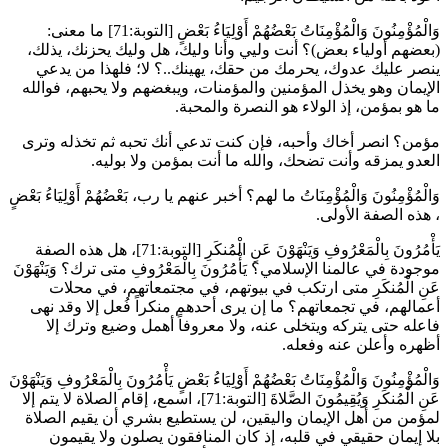
وَالْمُؤْمِنُونَ وَالْمُؤْمِنَاتُ بَعْضُهُمْ أَوْلِيَاءُ بَعْضٍ
[التوبة:71] ما معنى:
(بعضهم أولياء بعض)؟ أنت وليي وأنا وليك، هل وليك يحزنك، يذلك،
ينصر عليك عدوك، يحرمك من حقك، يهينك..؟ لا؛ فلهذا من يدعي
الإيمان وهو يخذل المؤمنين والمؤمنات، ويبغضهم ولا يحبهم، فوالله
ما هو بمؤمن، إذ الولاء هو النصرة والمحبة.
مؤمن؟ انصر أخاك وأحبه، فإن كنت تدعي أنك تحبه ثم تخذله وترى
العدو يمزقه وأنت تضحك، والله ما أنت بمؤمن ولا بوليه.
وَالْمُؤْمِنُونَ وَالْمُؤْمِنَاتُ ما لهم؟ أخبر عنهم يا رب، بَعْضُهُمْ أَوْلِيَاءُ بَعْضٍ
، هذه الصفة الأولى.
يَأْمُرُونَ بِالْمَعْرُوفِ وَيَنْهَوْنَ عَنِ الْمُنكَرِ
[التوبة:71]، هل هذه الصفة
موجودة في عالمنا الإسلامي؟ يَأْمُرُونَ بِالْمَعْرُوفِ متى ترك؟ وَيَنْهَوْنَ
عَنِ الْمُنكَرِ متى ارتكب في بيوتهم، في مجتمعاتهم، في محلات
أعمالهم، في تجمعاتهم؟ ما إن يرى أحدهم منكراً فُعل إلا وقد نهى
فاعله حتى يتركه ويتخلى عنه، ولا معروفاً أهمل وضيع وترك إلا
أظهره وأعلن عنه وفعله.
وَالْمُؤْمِنُونَ وَالْمُؤْمِنَاتُ بَعْضُهُمْ أَوْلِيَاءُ بَعْضٍ يَأْمُرُونَ بِالْمَعْرُوفِ وَيَنْهَوْنَ
عَنِ الْمُنكَرِ وَيُقِيمُونَ الصَّلاةَ
[التوبة:71]، اسمع، إقام الصلاة لا يتم إلا
لمؤمن من أهل الإيمان واليقين، لن يستطيع بشري أن يقيم الصلاة
بلا إيمان حقيقي في قلبه، إذ كان المنافقون يصلون ولا يقيمون