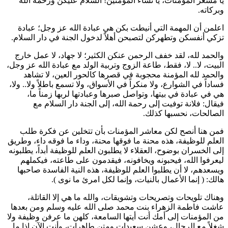
يا مشعر المؤمنات، يا نساء المؤمنين! السلام عليكن ورحمة الله
وبركاته.
اعلمن أن المهمة التي أنيطت بكن هي عبادة الله عز وجل؛ عبادة
تزكي أنفسكن وتطهركن لتصبحن أهلاً لدخول الجنة في دار السلام.
والحمد لله، لقد خفف الرحمن عنكن الكثير؛ لا جهاد، لا عمل خارج
البيت، لا.. لا، فقط، طاعة الزوج وتربية الولد مع عبادة الله عز وجل،
والحمد لله المؤمنة محجوبة في قصرها كالحور العين، لا تشاهد
فساداً في الشوارع، ولا منكراً في الأسواق، ولا تسمع باطلاً ولا.. ولا،
هي في عبادة في بيتها، وتواصل صبرها وعبادتها لربها زمناً ما،
فيقال: فلانة توفيت إلى رحمة الله، إلى الجنة دار السلام مع
الصالحات، نحسبها كذلك.
فمن هنا أنصح لكن معاشر المؤمنات بأن تتخلين عن فكرة طلب
العلم للوظيفة، هذه محنة ما فوقها محنة، وداء ما فوقه داء، وطريق
إلى الخسران بوضوح، العقلاء لا يطلبون العلم للوظيفة أبداً، يطلبونه
ليعرفوا الله، فيحبونه ويخافونه، فيقدمون على طاعته، فيكملهم
ويسعدهم، لا أن يطلبوا العلم للوظيفة، هذه النية الفاسدة صاحبها
هالك: (
إنما الأعمال بالنيات، وإنما لكل امرئ ما نوى
).
وهناك تلويحات وتصريحات وتشويقات، والله ما هي إلا القاتلة،
عاشت
فاطمة
الزهراء بنت محمد صلى الله عليه وسلم ومن بعدها
من المؤمنات إلى أمك أنت أيتها السامعة، كلهن ما عرفن وظيفة ولا
شغلاً مع الرجال، وعشن سعيدات ومتن طاهرات، وأنت الآن إذا ما