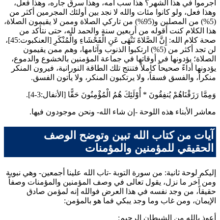
أجرموا في هذا الشهر؟ هذا سب أمه، وهذا سرق جاره، وهذا فعل،
وهذا فعل، ولو كانوا مئات والله لا نجد بين أولئك المجرمين أكثر من
(5%) من المصلين و(95%) من تاركي الصلاة وممن لا يقيمون الصلاة،
هذا الكلام كنت أقوله من أربعين سنة والحمد لله، حتى نتأكد من
صحة كلام الله:
إِنَّ الصَّلاةَ تَنْهَى عَنِ الْفَحْشَاءِ وَالْمُنْكَرِ
[العنكبوت:45]،
لن تجد أكثر من (5%) ارتكبوا الذنوب وآثامها، وهم ممن يقيمون
الصلاة؛ يؤدونها في أوقاتها في جماعة المؤمنين بالخشوع والدموع،
يؤدونها أداءً صحيحاً كاملاً فتنتج تلك الطاقة النورانية، فيرون المنكر
منكراً، والفسق فسقاً، ولا يرتكبون المنكر، ولا يأتون الفسق.
وَمِمَّا رَزَقْنَاهُمْ يُنفِقُونَ
*
أُوْلَئِكَ هُمُ الْمُؤْمِنُونَ حَقًّا
[الأنفال:3-4].
معاشر الأبناء هذه اللوحة -إن شاء الله- ونحن موجودون فيها.
آيات من كتاب الله تبين وتوضح الوصف
الحقيقي للمؤمنين والمؤمنات
إليكم لوحة ثانية: من سورة التوبة -تاب الله علينا أجمعين- وهي نبوية
ومن آخر ما نزل، يقول تعالى في وصف المؤمنين والمؤمنات وصفاً
حقيقاً، من وجد نفسه في هذا العرض فوالله إنه لمؤمن صادق
الإيمان، ومن غاب وما وجد يبكي فما هو بالمؤمن:
أعوذ بالله من الشيطان الرجيم: