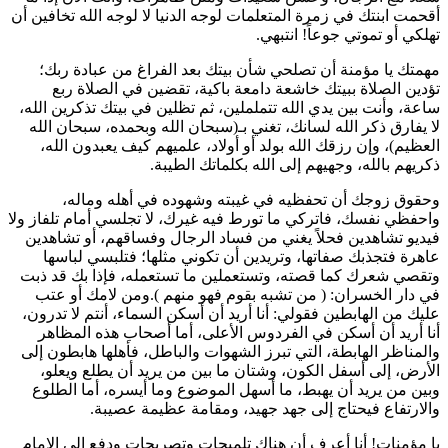
أقحمت ابنتك في زمرة المتعلمات لوجه الدنيا لا لوجه الله تخافين أن
تهلكي أو تموتي جوعاً! انتبهي.
مهمتك يا مؤمنة أن تصلحي شأن بيتك بعد الفراغ من عبادة ربك؛
تؤدين الصلاة ببيتك خاشعة دامعة باكية، تقضين في الصلاة ربع
ساعة، وأنت بين يدي الله تتململين، ثم تظلين في بيتك تذكرين الله،
لا يفارق ذكر الله لسانك، تغني بـ(سبحان الله وبحمده، سبحان الله
العظيم)، وإن رزقك الله بولد أو أولاد، علميهم كيف يعبدون الله،
ذكريهم بالله، وجهيهم إلى الله بكلماتك الطيبة.
وحقوق زوجك أن تحفظيه في غيبته وشهوده في أهله وماله،
واحفظي نفسك، فاتركي ما تورط فيه غيرك، لا تجلسي أمام تلفاز ولا
فيديو تشاهدين فحلاً يغني من فساد الرجال وفساقهم، أو تشاهدين
عاهرة فتجذبك صفاتها، وتريدين أن تكوني مثلها؛ فتلبسي لباسها
وتقصي شعرك كما قصته، وتستعملين ما تستعمله، فإذا بك قد ذبت
في دار الخسران: (
من تشبه بقوم فهو منهم
).ومن لامك أو عتب
عليك من الهابطين فقولي: أنا أريد أن أسكن السماء، أنتم لا تدرون،
أنا أريد أن أسكن في الفردوس الأعلى، أما أصحاب هذه المظاهر
والمناظر الهابطة، التي تبرز الشهوات والباطل، فأهلها هابطون إلى
الأرض، إلى أسفل الكون، وشتان ما بين من يريد أن يطلع ويعلو،
وبين من يريد أن يهبط، ما أسهل الموضوع وما أيسره، أما الطلوع
والارتفاع فيحتاج إلى جهد جهيد، ومقامة عظيمة عصيبة.
يا مؤمنات! أنا أعرف أن هناك تلميحات وتصريحات ودفع إلى الإمام