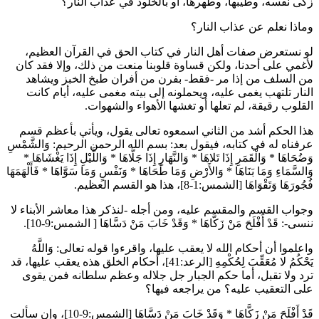
زكى نفسه، وطيبها، وطهرها، أو بالخلود في عذاب النار؟
وماذا نعلم عن عذاب النار؟
لو نستعرض صفات أهل النار في كتاب الحق في القرآن العظيم،
لأغمي على أحدنا، ولكن قساوة قلوبنا منعت من ذلك، وإلا فقد كان
من السلف من إذا مر -فقط- بفرن من أفران طبخ الخبز ويشاهد
النار تلتهب يغمى عليه، ويحملونه إلى بيته مغمى عليه، أيام كانت
القلوب رقيقة، لم تعلها أو تغشها الأهواء والشهوات.
هذا الحكم أشد من الثاني اسمعوه تعالى يقول، ويأتي بأعظم قسم
عرفناه له في كتابه، فيقول بعد: بسم الله الرحمن الرحيم:
وَالشَّمْسِ
وَضُحَاهَا
*
وَالْقَمَرِ إِذَا تَلاهَا
*
وَالنَّهَارِ إِذَا جَلَّاهَا
*
وَاللَّيْلِ إِذَا يَغْشَاهَا
*
وَالسَّمَاءِ وَمَا بَنَاهَا
*
وَالأَرْضِ وَمَا طَحَاهَا
*
وَنَفْسٍ وَمَا سَوَّاهَا
*
فَأَلْهَمَهَا
فُجُورَهَا وَتَقْوَاهَا
[الشمس:1-8]، هذا هو القسم العظيم.
وجواب القسم والمقسم عليه، ومن أجله -لنذكر هذا معاشر الأبناء لا
ننسى-:
قَدْ أَفْلَحَ مَنْ زَكَّاهَا
*
وَقَدْ خَابَ مَنْ دَسَّاهَا
[ الشمس:9-10].
واعلموا أن أحكام الله لا يعقب عليها، واقرءوا قوله تعالى:
وَاللَّهُ
يَحْكُمُ لا مُعَقِّبَ لِحُكْمِهِ
[الرعد:41]، أحكام الخلق هذه يعقب عليها، قد
ترد ولا تقبل، أما حكم الجبار جل جلاله وعظم سلطانه فمن يقوى
على التعقيب عليه؟ من يراجعه فيها؟
قَدْ أَفْلَحَ مَنْ زَكَّاهَا
*
وَقَدْ خَابَ مَنْ دَسَّاهَا
[الشمس:9-10]، وإن سألت