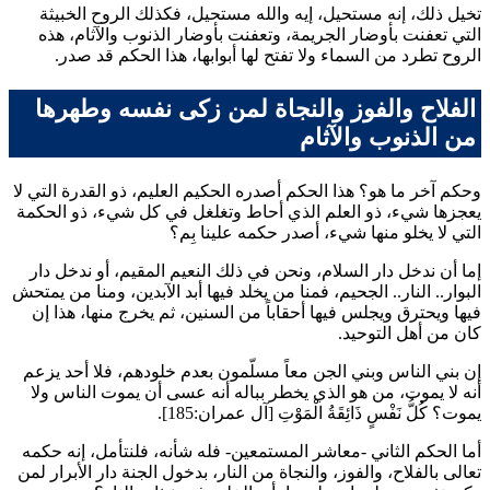
تخيل ذلك، إنه مستحيل، إيه والله مستحيل، فكذلك الروح الخبيثة
التي تعفنت بأوضار الجريمة، وتعفنت بأوضار الذنوب والآثام، هذه
الروح تطرد من السماء ولا تفتح لها أبوابها، هذا الحكم قد صدر.
الفلاح والفوز والنجاة لمن زكى نفسه وطهرها
من الذنوب والآثام
وحكم آخر ما هو؟ هذا الحكم أصدره الحكيم العليم، ذو القدرة التي لا
يعجزها شيء، ذو العلم الذي أحاط وتغلغل في كل شيء، ذو الحكمة
التي لا يخلو منها شيء، أصدر حكمه علينا بِم؟
إما أن ندخل دار السلام، ونحن في ذلك النعيم المقيم، أو ندخل دار
البوار.. النار.. الجحيم، فمنا من يخلد فيها أبد الآبدين، ومنا من يمتحش
فيها ويحترق ويجلس فيها أحقاباً من السنين، ثم يخرج منها، هذا إن
كان من أهل التوحيد.
إن بني الناس وبني الجن معاً مسلّمون بعدم خلودهم، فلا أحد يزعم
أنه لا يموت، من هو الذي يخطر بباله أنه عسى أن يموت الناس ولا
يموت؟
كُلُّ نَفْسٍ ذَائِقَةُ الْمَوْتِ
[آل عمران:185].
أما الحكم الثاني -معاشر المستمعين- فله شأنه، فلنتأمل، إنه حكمه
تعالى بالفلاح، والفوز، والنجاة من النار، بدخول الجنة دار الأبرار لمن