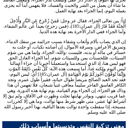
ما شاء أن يعمل من الشر والخبث والفساد، فلا يفهمن أبداً أنه يجزى
بعمله اليوم، إنما الجزاء بعد نهاية العمل.
إذاً: بين تعالى الجزاء، فقال عز وجل:
فَمَنْ زُحْزِحَ عَنِ النَّارِ وَأُدْخِلَ
الْجَنَّةَ فَقَدْ فَازَ
[آل عمران:185]، (فمن زحزح) بعيداً عن عالم الشقاء،
وأما الجزاء ففي الدار الآخرة بعد نهاية هذه الدنيا.
إن الذي يصاب بآلام وأتعاب وشقاء بسبب جرائمه من سفك الدماء،
وتمزيق الأعراض، وسرقة الأموال، إن أصابته نكبات، أو حلت به
خسائر في ماله أو بدنه، فليست -والله- الجزاء، وإنما هي من شؤم
السيئات، فللحسنات يمن وللسيئات شؤم، أما الجزاء العادل الحق
فهو ليس هنا، إذ الذي استخدمنا واستعملنا أخبرنا أن جزاء أعمالنا
ليس اليوم ولكنه غداً، أما سمعت هذه الآية:
كُلُّ نَفْسٍ ذَائِقَةُ الْمَوْتِ
وَإِنَّمَا تُوَفَّوْنَ أُجُورَكُمْ يَوْمَ الْقِيَامَةِ
[آل عمران:185] أي: ليس اليوم،
فقد تجد العبد الصالح مريضاً طوال حياته، فقيراً طول عمره، وتجد
الكافر الفاسق الفاجر سليماً معافى غنياً شبعان، فلا تفهمن أن هذا
وذاك هو الجزاء، إن الجزاء يوم القيامة، يوم نهاية هذه الدورة، وهي
عما قريب تنتهي، وبوادر نهايتها تجلت وظهرت في الآفاق، ولم تبقَ إلا
أشراط لها عشر، متى ظهر شرط منها توالت، وما هي إلا كخرزات
مسبحة، إذا سقطت واحدة توالت بعدها الباقية، بهذا أخبر رسول الله
صلى الله عليه وسلم.
معنى تزكية النفس وتدسيتها وأسباب ذلك