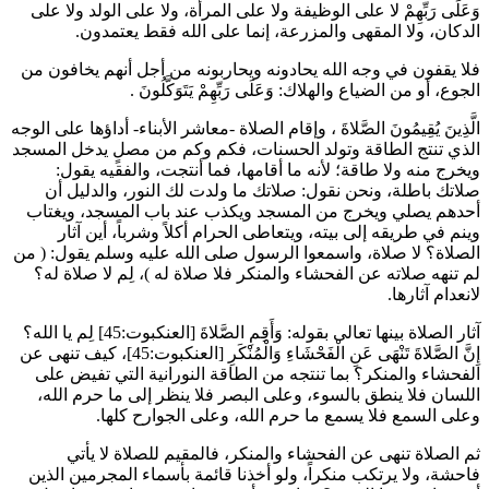
وَعَلَى رَبِّهِمْ لا على الوظيفة ولا على المرأة، ولا على الولد ولا على
الدكان، ولا المقهى والمزرعة، إنما على الله فقط يعتمدون.
فلا يقفون في وجه الله يحادونه ويحاربونه من أجل أنهم يخافون من
الجوع، أو من الضياع والهلاك: وَعَلَى رَبِّهِمْ يَتَوَكَّلُونَ .
الَّذِينَ يُقِيمُونَ الصَّلاةَ ، وإقام الصلاة -معاشر الأبناء- أداؤها على الوجه
الذي تنتج الطاقة وتولد الحسنات، فكم وكم من مصلٍ يدخل المسجد
ويخرج منه ولا طاقة؛ لأنه ما أقامها، فما أنتجت، والفقيه يقول:
صلاتك باطلة، ونحن نقول: صلاتك ما ولدت لك النور، والدليل أن
أحدهم يصلي ويخرج من المسجد ويكذب عند باب المسجد، ويغتاب
وينم في طريقه إلى بيته، ويتعاطى الحرام أكلاً وشرباً، أين آثار
الصلاة؟ لا صلاة، واسمعوا الرسول صلى الله عليه وسلم يقول: (
من
لم تنهه صلاته عن الفحشاء والمنكر فلا صلاة له
)، لِم لا صلاة له؟
لانعدام آثارها.
آثار الصلاة بينها تعالى بقوله:
وَأَقِمِ الصَّلاةَ
[العنكبوت:45] لِم يا الله؟
إِنَّ الصَّلاةَ تَنْهَى عَنِ الْفَحْشَاءِ وَالْمُنْكَرِ
[العنكبوت:45]، كيف تنهى عن
الفحشاء والمنكر؟ بما تنتجه من الطاقة النورانية التي تفيض على
اللسان فلا ينطق بالسوء، وعلى البصر فلا ينظر إلى ما حرم الله،
وعلى السمع فلا يسمع ما حرم الله، وعلى الجوارح كلها.
ثم الصلاة تنهى عن الفحشاء والمنكر، فالمقيم للصلاة لا يأتي
فاحشة، ولا يرتكب منكراً، ولو أخذنا قائمة بأسماء المجرمين الذين