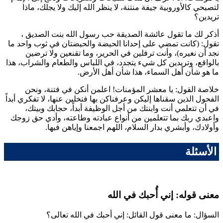
لتصبحي كالأوروبية جيفة منتنة، لا ينظر الله إليك ولا يجلك، ماذا
تريدين؟
أذكر لك ما تقول
عائشة الصديقة
حب رسول الله بنت
الصديق
،
تقول: (كانت تمضي على إحدانا الحيضة والحيضتان في ثوب واحد ما
نجد أن نغيره)، وأنت ترفلين في الحرير، وما تقنعين ولا ترضين
بالواقع، وتريدين كل شيء يتجدد، في اللباس والطعام والشراب، هذا
ما هو شأن أهل السماء، هذا شأن أهل الأرض.
خلاصة القول: يا معشر المؤمنات! اعلمن أنكن في فتنة، ونحن
الفحول الذين سقناها إليكن وعرفناكن بها فتخلين عنها، لا تفكري أبداً
في أن تتعلمي أنت وابنتك من أجل الوظيفة أبداً، حجابك وبيتك،
واعبدي ربك بما تتعلمين من أنواع عبادته وطاعته، وأدي حق زوجك
وأولادك، وأبشري بدار السلام، اللهم اجمعنا وإياهن فيها.
الأسئلة
معنى قوله: إني أُحبك في الله
السؤال: ما معنى قول القائل: إني أحبك في الله تعالى؟