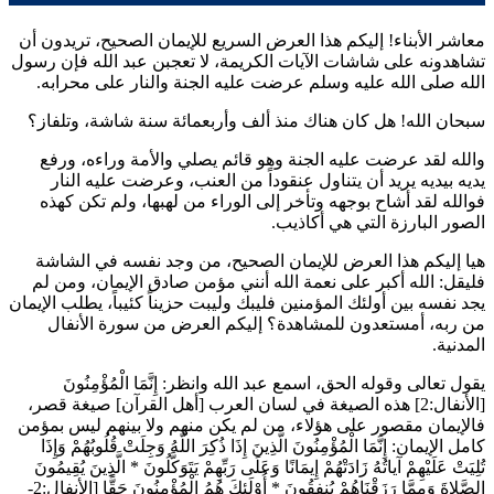
معاشر الأبناء! إليكم هذا العرض السريع للإيمان الصحيح، تريدون أن
تشاهدونه على شاشات الآيات الكريمة، لا تعجبن عبد الله فإن رسول
الله صلى الله عليه وسلم عرضت عليه الجنة والنار على محرابه.
سبحان الله! هل كان هناك منذ ألف وأربعمائة سنة شاشة، وتلفاز؟
والله لقد عرضت عليه الجنة وهو قائم يصلي والأمة وراءه، ورفع
يديه بيديه يريد أن يتناول عنقوداً من العنب، وعرضت عليه النار
فوالله لقد أشاح بوجهه وتأخر إلى الوراء من لهبها، ولم تكن كهذه
الصور البارزة التي هي أكاذيب.
هيا إليكم هذا العرض للإيمان الصحيح، من وجد نفسه في الشاشة
فليقل: الله أكبر على نعمة الله أنني مؤمن صادق الإيمان، ومن لم
يجد نفسه بين أولئك المؤمنين فليبك وليبت حزيناً كئيباً، يطلب الإيمان
من ربه، أمستعدون للمشاهدة؟ إليكم العرض من سورة الأنفال
المدنية.
يقول تعالى وقوله الحق، اسمع عبد الله وانظر:
إِنَّمَا الْمُؤْمِنُونَ
[الأنفال:2] هذه الصيغة في لسان العرب [أهل القرآن] صيغة قصر،
فالإيمان مقصور على هؤلاء، من لم يكن منهم ولا بينهم ليس بمؤمن
كامل الإيمان:
إِنَّمَا الْمُؤْمِنُونَ الَّذِينَ إِذَا ذُكِرَ اللَّهُ وَجِلَتْ قُلُوبُهُمْ وَإِذَا
تُلِيَتْ عَلَيْهِمْ آياتُهُ زَادَتْهُمْ إِيمَانًا وَعَلَى رَبِّهِمْ يَتَوَكَّلُونَ
*
الَّذِينَ يُقِيمُونَ
الصَّلاةَ وَمِمَّا رَزَقْنَاهُمْ يُنفِقُونَ
*
أُوْلَئِكَ هُمُ الْمُؤْمِنُونَ حَقًّا
[الأنفال:2-