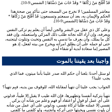
قَدْ أَفْلَحَ مَنْ زَكَّاهَا
*
وَقَدْ خَابَ مَنْ دَسَّاهَا
[ الشمس:9-10].
معاشر المسلمين! لا نخرج من المسجد حتى نتأكد من صحة هذا
الحكم والإيمان به، بعد أن سمعتم وتسمعون:
قَدْ أَفْلَحَ مَنْ زَكَّاهَا
*
وَقَدْ خَابَ مَنْ دَسَّاهَا
[الشمس:9-10].
وعلى كل ذي عقل من البشر والجن أيضاً أن يعلم بِم تزكى النفس
ويعرفه، وإن أراد الله نجاته طلب ذلك المزكي واستعمله، وإن فقد
كل ما يملك، وأن يعرف ما تدسى به النفس وتخبث وتتلوث ليتجنبه،
حتى لو حمله على أن يطلق امرأته ويخرج من بيته لفعل، إذ هو
المصير إما سعادة أبدية أو شقاء أبدي.
واجبنا بعد يقيننا بالموت
لو سئل أحدنا: بلغنا أن حكم الله صدر علينا بأننا ميتون، فما الذي
يجب علينا؟
الجواب: يجب علينا أن نتهيأ لمقابلة الله، للوقوف بين يديه، فبِم نتهيأ؟
نتهيأ بتزكية أنفسنا وتطهيرها، فإن الله طيب لا يقبل إلا طيباً، فدلوني
على أي عمل أو قول أو اعتقاد أو فهم وعلم من شأنه أن يزكي
نفسي إلا عملته طلباً لزكاة نفسي، ودلوني على أي عمل من شأنه
أن يلوث نفسي ويخبثها حتى أتركه وأتجنبه، ولو كلفني ما كلفني.