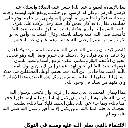
نبدأ بالإيمان، اسمع يا عبد الله! جلس عليه الصلاة والسلام على
كرسي الدرس، وكان له كرسي من خشب، يرتفع عليه ليسمع رجاله
وصحابته، فذكر للحاضرين ما أوحي إليه وانتهى إلى علمه، وهو على
مجلسه، فقال: (
قد كان فيمن كان قبلنا رجل يركب على بقرة،
رفعت البقرة إليه رأسها هكذا، وقالت: ما لهذا خلقت يا عبد الله!
فأمسك صلى الله عليه وسلم بلحيته، وقال: آمنت به، وآمن به
أبو
بكر
، وآمن به
عمر
) رضي الله عنهما، وهما غائبان عن المجلس.
فانظر كيف أن رسول الله صلى الله عليه وسلم ما تردد ولا تلعثم،
ولا خاف أن يرد قوله، ولا أن يشك في خبره، وصل إليه وهو عجب،
الحيوان الأعجم البقرة تتكلم، البقرة ترفع رأسها وتنطق بلسان
قومها: يا عبد الله! لم أخلق لهذا، فيبادر إلى الإيمان ويقول: آمنت
بالله، آمنت بما جاءني عن الله، فما نصيب أولئك المحتفلين في ميلاد
رسول الله صلى الله عليه وسلم من مثل هذه العقيدة وهذا الإيمان؟!
وإن منهم من يشك في وجود الله.
هذا الإيمان المحمدي الذي ينبغي أن نرثه، وأن نأتسي برسول الله
صلى الله عليه وسلم فيه، وأن يكون إيماننا بهذه المثابة، نطق الحجر:
آمنا بالله، وبما جاء عن الله، نطق الحديد قلنا: آمنا بالله، نطقت
العجماوات قلنا: آمنا بالله، ولن يكون إلا ما أخبر رسول الله صلى الله
عليه وسلم.
الائتساء بالنبي صلى الله عليه وسلم في التوكل