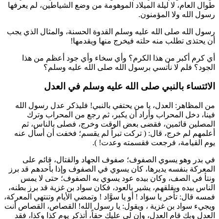
طوال العام، لا ليلة الميلاد الموهومة من وضع الشياطين، لم يعرفها
رسول الله ولا المؤمنون.
رسول الله صلى الله عليه وسلم القدوة الحسنة، والمثال الذي يجب
أن يحتذى تطلب منه حلته فيخرج منها ويقدمها!
أي كرم أكبر من هذا الكرم؟ وأي سخاء وأي جود أعظم من هذا
الجود؟ فلم لا نأتسي برسول الله صلى الله عليه وسلم؟
الائتساء بالنبي صلى الله عليه وسلم في العدل
من المظاهر: العدل، يا من يحتفي بالنبي! فليذكر عدل رسول الله
فينا، دخل المحراب وأراد أن يكبر، ثم رجع من المحراب وترك
المصلين قائمين، فقضى بعض الوقت وخرج، فصلى بالناس، ثم
أعلمهم لم خرج، قال: (
تركت تبراً لم يقسم؛ فخفت أن أسأل عنه
يوم القيامة، فرجعت فقسمته وعدت!
).
في بدر وهو يسوي الصفوف؛ صفوف الجهاد والقتال، قائم على
المعركة بنفسه يديرها، كان يسوي في الصفوف وإذا بأحدهم قد برز
ونتأ في الصف، وكان بيده عود يسوي به الصفوف؛ حتى لا يمس
الناس بيده ويقلقهم، يشير بالعود، فكان
سواد بن غزية
قد برز بطنه،
فمسه قال: تأخر يا
سوَاد
! أو يا
سوَّاد
! وتمضي الأيام وتنتهي المعركة،
ويجيء
سواد بن غزية
، ويقول: يا رسول الله! القصاص، القصاص أنت
العدل وبك قام العدل، وإن لي عليك حقاً، أتذكر يوم كذا وكذا، فقد