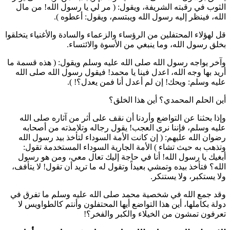
الثوب في رقبته الشريفة، ويقول: (
مر لي يا رسول الله! من مال
الله، فينظر إليه رسول الله ويبتسم، ويقول: أعطوه
).
قل لهؤلاء المحتفلين من الرؤساء والزعماء والسادة والأغنياء يتخلقوا
بخلق رسول الله، وما ينبغي من الأسوة والائتساء.
وآخر يواجه رسول الله صلى الله عليه وسلم ويقول: (
هذه قسمة ما
أريد بها وجه الله، اعدل فينا يا محمد! فيقول رسول الله صلى الله
عليه وسلم: ويحك! إن لم أعدل أنا فمن يعدل؟!
).
أين الحلم المحمدي؟ أين هذا الخلق؟
وإذا بحثنا عن التواضع وأردنا أن نقف على أثر من آثاره صلى الله
عليه وسلم، فإننا نرى العجب! يقول رجاله وتلامذته من أصحابه
رضوان الله عليهم: (
إن كانت الأمة السوداء لتأخذ بيد رسول الله
وتذهب به حيث تشاء
) الأمة الجارية السوداء المستخدمة تقول:
أبغيك يا رسول الله! أنا في حاجة إليك تعال معي، ومن هو رسول
الله؟ فتأخذ بيده وتمشي بعيداً وتقول له ما تريد أن تقول! لا يتأفف،
ولا يستكبر، ولا يستنكر.
وقد جمع الله في شخصية محمد صلى الله عليه وسلم ما تفرق في
دولة بكاملها، أين هذا التواضع أيها المحتفلون وأنتم كالطواويس لا
تعرفون تمشون من الخيلاء والكبر والفخر؟!