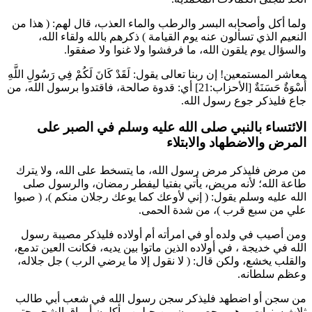
ولما أكل وأصحابه البسر والرطب والماء العذب، قال لهم: (
هذا من
النعيم الذي تسألون عنه يوم القيامة
) ذكرهم بالله ولقاء الله،
والسؤال يوم يلقون الله، ما فرفشوا ولا غنوا ولا صفقوا.
معاشر المستمعين! إن ربنا تعالى يقول:
لَقَدْ كَانَ لَكُمْ فِي رَسُولِ اللَّهِ
أُسْوَةٌ حَسَنَةٌ
[الأحزاب:21] أي: قدوة صالحة، فاقتدوا برسول الله، من
جاع فليذكر جوع رسول الله.
الائتساء بالنبي صلى الله عليه وسلم في الصبر على
المرض والاضطهاد والابتلاء
من مرض فليذكر مرض رسول الله، ما يتسخط على الله، ولا يترك
طاعة الله؛ لأنه مريض، يأتي بفتيا ليفطر رمضان، والرسول صلى
الله عليه وسلم يقول: (
إني لأوعك كما يوعك رجلان منكم
)، (
صبوا
علي من سبع قرب
)، من شدة الحمى.
ومن أصيب في ولده أو في امرأته أم أولاده فليذكر مصيبة رسول
الله في
خديجة
، في أولاده الذين ماتوا بين يديه، فكانت العين تدمع،
والقلب يخشع، ولكن قال: (
لا نقول إلا ما يرضي الرب
) جل جلاله،
وعظم سلطانه.
من سجن أو اضطهد فليذكر سجن رسول الله في شعب
أبي طالب
ثلاث سنوات، وهم محصورون بين جبلين، يأكلون أوراق الشجر حتى