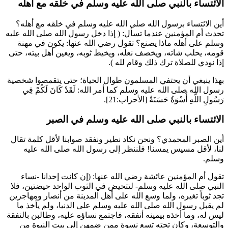
الائتساء بالنبي صلى الله عليه وسلم في خلقه مع أهله
أين الائتساء برسول الله صلى الله عليه وسلم في خلقه مع أهله؟
تحدث أم المؤمنين عندما تسأل: (
إذا دخل رسول الله صلى الله عليه
وسلم على أهله ماذا يصنع؟ تقول رضي الله عنها: يكون في مهنة
قومه، يحلب شاته، ويخصف نعله، ويخيط ثوبه، ويعين أهل بيته، حتى
إذا نودي للصلاة ترك ذلك وقام لله
).
بهذا ينبغي أن يحتفي المسلمون طوال الحياة؛ حتى يتقمصوا شخصية
رسول الله صلى الله عليه وسلم كما أمر الله:
لَقَدْ كَانَ لَكُمْ فِي
رَسُولِ اللَّهِ أُسْوَةٌ حَسَنَةٌ
[الأحزاب:21].
الائتساء بالنبي صلى الله عليه وسلم في الصبر
أين الصبر المحمدي؟ ونحن نكاد نطير ونفقد صوابنا لأقل كلمة تقال
لنا، لأقل مسيس يمسنا! فلننظر إلى رسول الله صلى الله عليه
وسلم.
تقول أم المؤمنين
عائشة
رضي الله عنها: (إن كانت إحدانا -نساء
النبي صلى الله عليه وسلم- لتتحيض في الثوب الواحد حيضتين، فلا
تجد ثوباً تغيره، ولما وسع الله على أهل المدينة من أنصار ومهاجرين
لم يقبل رسول الله صلى الله عليه وسلم على الدنيا، ولم يأخذ ما
ليس له، وما أخذه بيمينه أنفقه، فاجتمع نساؤه عليه، وطالبن بالنفقة
والتوسعة، وكان تحته تسع نسوة ممن ضمهن إلى بيت النبوة من