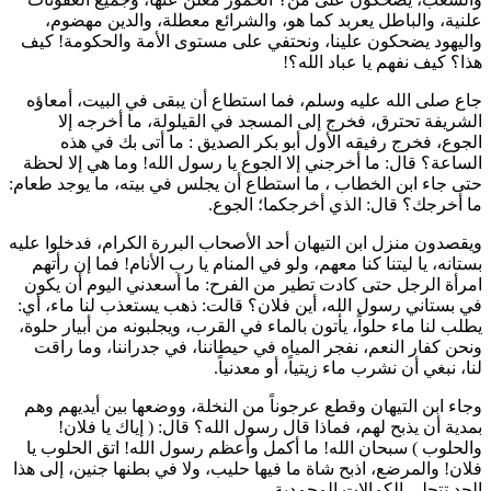
علنية، والباطل يعربد كما هو، والشرائع معطلة، والدين مهضوم،
واليهود يضحكون علينا، ونحتفي على مستوى الأمة والحكومة! كيف
هذا؟ كيف نفهم يا عباد الله؟!
جاع صلى الله عليه وسلم، فما استطاع أن يبقى في البيت، أمعاؤه
الشريفة تحترق، فخرج إلى المسجد في القيلولة، ما أخرجه إلا
الجوع، فخرج رفيقه الأول
أبو بكر الصديق
: ما أتى بك في هذه
الساعة؟ قال: ما أخرجني إلا الجوع يا رسول الله! وما هي إلا لحظة
حتى جاء
ابن الخطاب
، ما استطاع أن يجلس في بيته، ما يوجد طعام:
ما أخرجك؟ قال: الذي أخرجكما؛ الجوع.
ويقصدون منزل
ابن التيهان
أحد الأصحاب البررة الكرام، فدخلوا عليه
بستانه، يا ليتنا كنا معهم، ولو في المنام يا رب الأنام! فما إن رأتهم
امرأة الرجل حتى كادت تطير من الفرح: ما أسعدني اليوم أن يكون
في بستاني رسول الله، أين فلان؟ قالت: ذهب يستعذب لنا ماء، أي:
يطلب لنا ماء حلواً، يأتون بالماء في القرب، ويجلبونه من أبيار حلوة،
ونحن كفار النعم، نفجر المياه في حيطاننا، في جدراننا، وما راقت
لنا، نبغي أن نشرب ماء زيتياً، أو معدنياً.
وجاء
ابن التيهان
وقطع عرجوناً من النخلة، ووضعها بين أيديهم وهم
بمدية أن يذبح لهم، فماذا قال رسول الله؟ قال: (
إياك يا فلان!
والحلوب
) سبحان الله! ما أكمل وأعظم رسول الله! اتق الحلوب يا
فلان! والمرضع، اذبح شاة ما فيها حليب، ولا في بطنها جنين، إلى هذا
الحد تتجلى الكمالات المحمدية.