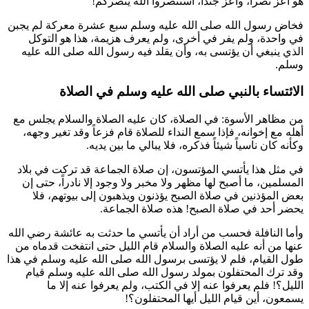
هو أعز نصراً، وأعز جنداً، استنصروا الله ينصركم!
فخاض رسول الله صلى الله عليه وسلم سبع عشرة معركة لم يجبن
في واحدة، ولم يفر في أخرى، ولم يعرف هزيمة، هذا هو التوكل
الذي ينبغي أن يؤتسى به، وأن يقلد فيه رسول الله صلى الله عليه
وسلم.
الائتساء بالنبي صلى الله عليه وسلم في الصلاة
من مظاهر الأسوة: في الصلاة، كان عليه الصلاة والسلام يجلس مع
أهله مع إخوانه، فإذا سمع النداء للصلاة قام فزعاً وقد تغير وجهه،
وكأنه كان ناسياً شيئاً فذكره، فلا يبالي ما بين يديه.
في مثل هذا يأتسي المؤتسون، إن صلاة الجماعة قد تركت في بلاد
المسلمين، ما أصبح لها مظهر ولا مخبر ولا وجود إلا نادراً، حتى إن
بعض المؤذنين في صلاة الصبح يؤذنون ويذهبون إلى بيوتهم، فلا
يحضر أحد في صلاة الصبح! هذه صلاة الجماعة.
وأما النافلة فحسب من أراد أن يأتسي ما حدثت به
عائشة
رضي الله
عنها من أنه عليه الصلاة والسلام قام الليل حتى انتفخت قدماه من
طول القيام، فلم لا يؤتسى برسول الله صلى الله عليه وسلم في هذا
وقد ترك المحتفلون بمولد رسول الله صلى الله عليه وسلم قيام
الليل؟! فلم يعرفوا عنه إلا في الكتب، ولم يعرفوا عنه إلا ما
يسمعون، أين قيام الليل أيها المحتفلون؟!