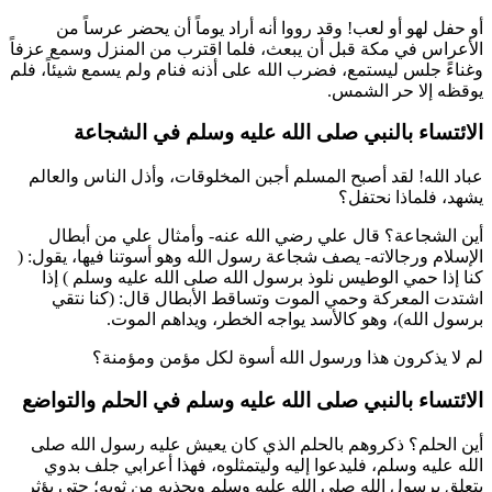
أو حفل لهو أو لعب! وقد رووا أنه أراد يوماً أن يحضر عرساً من
الأعراس في مكة قبل أن يبعث، فلما اقترب من المنزل وسمع عزفاً
وغناءً جلس ليستمع، فضرب الله على أذنه فنام ولم يسمع شيئاً، فلم
يوقظه إلا حر الشمس.
الائتساء بالنبي صلى الله عليه وسلم في الشجاعة
عباد الله! لقد أصبح المسلم أجبن المخلوقات، وأذل الناس والعالم
يشهد، فلماذا نحتفل؟
أين الشجاعة؟ قال
علي
رضي الله عنه- وأمثال
علي
من أبطال
الإسلام ورجالاته- يصف شجاعة رسول الله وهو أسوتنا فيها، يقول: (
كنا إذا حمي الوطيس نلوذ برسول الله صلى الله عليه وسلم
) إذا
اشتدت المعركة وحمي الموت وتساقط الأبطال قال: (كنا نتقي
برسول الله)، وهو كالأسد يواجه الخطر، ويداهم الموت.
لم لا يذكرون هذا ورسول الله أسوة لكل مؤمن ومؤمنة؟
الائتساء بالنبي صلى الله عليه وسلم في الحلم والتواضع
أين الحلم؟ ذكروهم بالحلم الذي كان يعيش عليه رسول الله صلى
الله عليه وسلم، فليدعوا إليه وليتمثلوه، فهذا أعرابي جلف بدوي
يتعلق برسول الله صلى الله عليه وسلم ويجذبه من ثوبه؛ حتى يؤثر