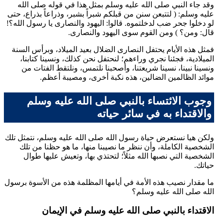
وقد جاء النبي صلى الله عليه وسلم بمثل هذا في قوله صلى الله
عليه وسلم: (
لتتبعن سنن من قبلكم شبراً بشبر، وذراعاً بذراع، حتى
لو دخلوا جحر ضب لدخلتموه. قالوا: اليهود والنصارى يا رسول الله؟!
قال: ومن؟
) ومن القوم سوى اليهود والنصارى.
فمثل هذه الأيام يحتفل النصارى الضلال بعيد الميلاد، وبرأس السنة
الميلادية، فجئنا نجري وراءهم؛ لنحتفل نحن كذلك، ونسينا كتابنا،
ونسينا نبينا، نسينا شريعتنا، وأصحبنا نلتمس، ونلتقط الفتات من
موائد الظالمين الضالين، هذه نكبة أخرى، ومصيبة أعظم.
وجوب الائتساء بالنبي صلى الله عليه وسلم
والاقتداء به في سائر حياته
ولكن هيا نستعرض حياة رسول الله صلى الله عليه وسلم، نتمثل تلك
الشخصية الكاملة، وأن ننظر ما نصيبنا منها، ما هو حظنا من تلك
الشخصية التي نصبها الله مثلاً؛ لتحتذي بها، وتعيش عليها طوال
حياتك.
ما مقدار نصيب هذه الأمة في أيامها المظلمة هذه من الأسوة برسول
الله صلى الله عليه وسلم؟
الاقتداء بالنبي صلى الله عليه وسلم في الإيمان