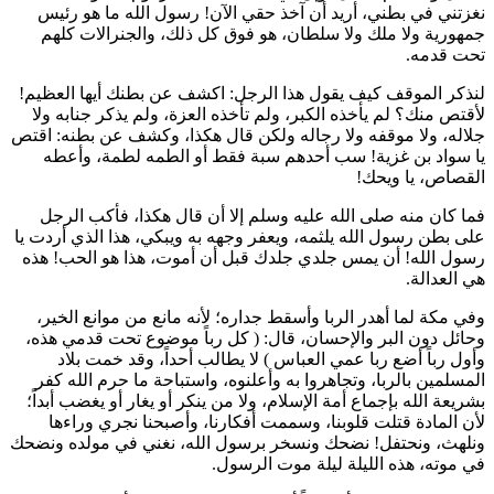
نغزتني في بطني، أريد أن آخذ حقي الآن! رسول الله ما هو رئيس
جمهورية ولا ملك ولا سلطان، هو فوق كل ذلك، والجنرالات كلهم
تحت قدمه.
لنذكر الموقف كيف يقول هذا الرجل: اكشف عن بطنك أيها العظيم!
لأقتص منك؟ لم يأخذه الكبر، ولم تأخذه العزة، ولم يذكر جنابه ولا
جلاله، ولا موقفه ولا رجاله ولكن قال هكذا، وكشف عن بطنه: اقتص
يا
سواد بن غزية
! سب أحدهم سبة فقط أو الطمه لطمة، وأعطه
القصاص، يا ويحك!
فما كان منه صلى الله عليه وسلم إلا أن قال هكذا، فأكب الرجل
على بطن رسول الله يلثمه، ويعفر وجهه به ويبكي، هذا الذي أردت يا
رسول الله! أن يمس جلدي جلدك قبل أن أموت، هذا هو الحب! هذه
هي العدالة.
وفي مكة لما أهدر الربا وأسقط جداره؛ لأنه مانع من موانع الخير،
وحائل دون البر والإحسان، قال: (
كل رباً موضوع تحت قدمي هذه،
وأول رباً أضع ربا عمي
العباس
) لا يطالب أحداً، وقد خمت بلاد
المسلمين بالربا، وتجاهروا به وأعلنوه، واستباحة ما حرم الله كفر
بشريعة الله بإجماع أمة الإسلام، ولا من ينكر أو يغار أو يغضب أبداً؛
لأن المادة قتلت قلوبنا، وسممت أفكارنا، وأصبحنا نجري وراءها
ونلهث، ونحتفل! نضحك ونسخر برسول الله، نغني في مولده ونضحك
في موته، هذه الليلة ليلة موت الرسول.