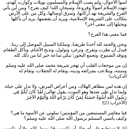
أسوأ الأحوال، ولم يصب الإسلام والمسلمون بويلات وكوارث كهذه،
تتهدد الإسلام أصولاً وفروعاً، وسبحان الله! كيف نفرح؟ ومن أين يأتي
الفرح والشريعة تهد أركانها، وتمزق أوصالها، وكل من على الأرض
يتكالب على الشريعة الإسلامية، ويريد أن يقضمها، يريد أن يأكلها
ويحيلها إلى معنى آخر؟
فما معنى هذا الفرح؟
ونحن والحمد لله أخذنا طريقنا، وسلكنا السبيل الموصل إلى ربنا،
فبدل أن نطرب ونفرح، ونزغرد ونولول، ونذبح الأغنام، ونأكل الطعام،
ونوقد الشموع، ونجمع البخور؛ نبكي ساعة خير لنا من ذلك كله.
إن من موجعات القلب أن تهجر شريعة محمد صلى الله عليه وسلم
وسنته، ويتلاعب بشرائعه ودينه، وتقام له الحفلات، وتقام له
الذكريات!
إن هذه لمن مظاهر الهلاك، ومن أعراض المرض، ولا تدل على حياة،
وإنما تدل على ضدها وهو الموت، يقول تعالى:
لَقَدْ كَانَ لَكُمْ فِي
رَسُولِ اللَّهِ أُسْوَةٌ حَسَنَةٌ لِمَنْ كَانَ يَرْجُو اللَّهَ وَالْيَوْمَ الآخِرَ
[الأحزاب:21]!
فيا معاشر المستمعين من المؤمنين! سلوني عن الأسوة ما هي؟
وكيف يأتسي المسلم برسول الله صلى الله عليه وسلم؟
إنك لا تستطيع على أي حال أن تكتسب قدّ رسول الله، ولا أن تكسب