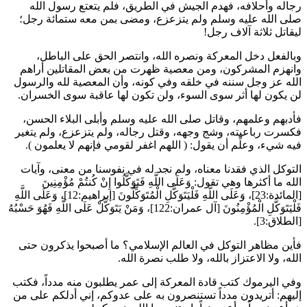
رجاله وأحلافه، فهدم الجيش في الطريق، فلم يتعتع رسول الله
صلى الله عليه وسلم ولم يتزعزع، ومضى بمن معه ستمائة رجل؛
ليقاتل ثلاثة آلاف رجل!
وبالفعل دخل المعركة ونصره الله، وانتصر الحق على الباطل،
وانهزم المشركون، ومن معصية ظهرت من بعض المقاتلين أراهم
الله عز وجل سننه في خلقه وفي كونه، وأن المعصية لله والرسول
لن يكون لها أثر سوى السوء، ولن تكون لها عاقبة سوى الخسران.
فأدبهم وعلمهم، وقاتل صلى الله عليه وسلم وأبلى البلاء الحسن،
فكسرت رباعيته، وشج وجهه، وقتل رجاله، ولم يتزعزع، ولم يتغير
فيه شيء، وعلِّم أن يقول: (
اللهم اغفر لقومي فإنهم لا يعلمون
).
التوكل الذي فقدنا معناه، ولم نجد له في نفوسنا من معنى، وآيات
الله ما أكثرها وهي تقول:
وَعَلَى اللَّهِ فَتَوَكَّلُوا إِنْ كُنتُمْ مُؤْمِنِينَ
[المائدة:23]،
وَعَلَى اللَّهِ فَلْيَتَوَكَّلِ الْمُتَوَكِّلُونَ
[إبراهيم:12]،
وَعَلَى اللَّهِ
فَلْيَتَوَكَّلِ الْمُؤْمِنُونَ
[آل عمران:122]،
وَمَنْ يَتَوَكَّلْ عَلَى اللَّهِ فَهُوَ حَسْبُهُ
[الطلاق:3].
فأين مظاهر التوكل في العالم الإسلامي؟ ما أصبحوا يذكرون حتى
الله، ولا الاعتزاز بالله، ولا طلب نصرة الله.
وفي اليرموك كتب قادة المعركة إلى
عمر
يطلبون منه مدداً، فكتب
إليهم: أتريدون مدداً تستنصرون به على عدوكم، إني أدلكم على من