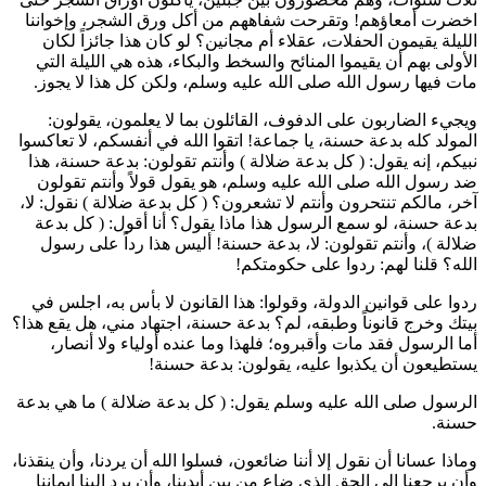
اخضرت أمعاؤهم! وتقرحت شفاههم من أكل ورق الشجر، وإخواننا
الليلة يقيمون الحفلات، عقلاء أم مجانين؟ لو كان هذا جائزاً لكان
الأولى بهم أن يقيموا المنائح والسخط والبكاء، هذه هي الليلة التي
مات فيها رسول الله صلى الله عليه وسلم، ولكن كل هذا لا يجوز.
ويجيء الضاربون على الدفوف، القائلون بما لا يعلمون، يقولون:
المولد كله بدعة حسنة، يا جماعة! اتقوا الله في أنفسكم، لا تعاكسوا
نبيكم، إنه يقول: (
كل بدعة ضلالة
) وأنتم تقولون: بدعة حسنة، هذا
ضد رسول الله صلى الله عليه وسلم، هو يقول قولاً وأنتم تقولون
آخر، مالكم تنتحرون وأنتم لا تشعرون؟ (
كل بدعة ضلالة
) نقول: لا،
بدعة حسنة، لو سمع الرسول هذا ماذا يقول؟ أنا أقول: (
كل بدعة
ضلالة
)، وأنتم تقولون: لا، بدعة حسنة! أليس هذا رداً على رسول
الله؟ قلنا لهم: ردوا على حكومتكم!
ردوا على قوانين الدولة، وقولوا: هذا القانون لا بأس به، اجلس في
بيتك وخرج قانوناً وطبقه، لم؟ بدعة حسنة، اجتهاد مني، هل يقع هذا؟
أما الرسول فقد مات وأقبروه؛ فلهذا وما عنده أولياء ولا أنصار،
يستطيعون أن يكذبوا عليه، يقولون: بدعة حسنة!
الرسول صلى الله عليه وسلم يقول: (
كل بدعة ضلالة
) ما هي بدعة
حسنة.
وماذا عسانا أن نقول إلا أننا ضائعون، فسلوا الله أن يردنا، وأن ينقذنا،
وأن يرجعنا إلى الحق الذي ضاع من بين أيدينا، وأن يرد إلينا إيماننا