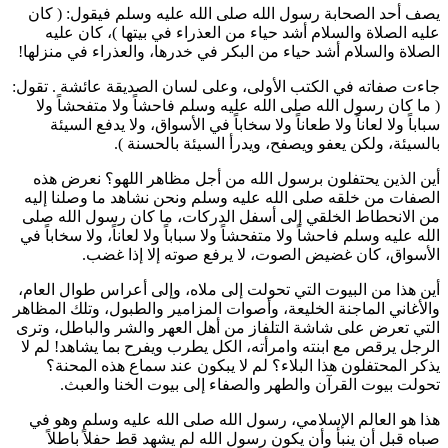
يصف أحد الصحابة رسول الله صلى الله عليه وسلم فيقول: (
كان
عليه الصلاة والسلام أشد حياء من العذراء في بيتها
)، كان عليه
الصلاة والسلام أشد حياء من البكر في خدرها، والعذراء في منزلها!
جاءت صفاته في الكتب الأولى، وعلى لسان الصديقة
عائشة
. تقول:
(
ما كان رسول الله صلى الله عليه وسلم فاحشاً ولا متفحشاً ولا
سباباً ولا لعاناً ولا طعاناً ولا سخاباً في الأسواق، ولا يدفع السيئة
بالسيئة، ولكن يعفو ويصفح، ويدرأ السيئة بالحسنة
).
أين الذين يحتفلون برسول الله من أجل مظاهر اللهو؟ نعرض هذه
الصفات من خلقه صلى الله عليه وسلم ونحن نشاهد ما وصلنا إليه
من الانحطاط الخلقي إلى أسفل الدركات، ما كان رسول الله صلى
الله عليه وسلم فاحشاً ولا متفحشاً ولا سباباً ولا لعاناً، ولا سخاباً في
الأسواق، كان غضيض الصوت، لا يرفع صوته إلا إذا غضب.
أين هذا من البيوت التي تحولت إلى ملاه، وإلى أعراس طوال العام،
والأغاني الماجنة الخليعة، وأصوات المزامير والطبول، وتلك المظاهر
التي تعرض على شاشة التلفاز من أهل العهر والشر والباطل، وترى
الرجل يرقص مع ابنته وامرأته، الكل يطرب ويفرح بما يشاهد! لم لا
يذكر المحتفلون هذا البلاء؟ لم لا يبكون عند سماع هذه المحنة؟
تحولت بيوت القرآن والطهر والصفاء إلى بيوت الخنا والعبث.
هذا هو العالم الإسلامي، رسول الله صلى الله عليه وسلم وهو في
صباه قبل أن ينبأ وأن يكون رسول الله لم يشهد قط حفلاً باطلاً