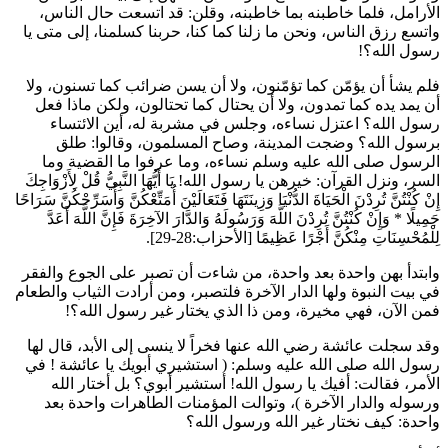
الأرامل، فلما خاطبنه بما خاطبنه، وقلن: قد اتسعت حال الناس،
واتسع رزق الناس، ونحن ما زلنا كما كنا، حربنا كسلمنا، إلى متى يا
رسول الله؟!
فلم يشأ أن يؤمّن كما تؤمّنون، ولا أن يسن ضرائب كما تسنون، ولا
أن يمد يده كما تمدون، ولا أن يحتال كما تحتالون، ولكن ماذا فعل
رسول الله؟ اعتزل نساءه، وجلس في مشربة له، أين الائتساء
برسول الله؟ وضجت المدينة، وصاح المسلمون، وقالوا: طلق
الرسول صلى الله عليه وسلم نساءه، وما عرفوا ما القضية وما
السر، ونزل القرآن: خيرهن يا رسول الله!
يَا أَيُّهَا النَّبِيُّ قُلْ لِأَزْوَاجِكَ
إِنْ كُنْتُنَّ تُرِدْنَ الْحَيَاةَ الدُّنْيَا وَزِينَتَهَا فَتَعَالَيْنَ أُمَتِّعْكُنَّ وَأُسَرِّحْكُنَّ سَرَاحًا
جَمِيلًا
*
وَإِنْ كُنْتُنَّ تُرِدْنَ اللَّهَ وَرَسُولَهُ وَالدَّارَ الآخِرَةَ فَإِنَّ اللَّهَ أَعَدَّ
لِلْمُحْسِنَاتِ مِنْكُنَّ أَجْرًا عَظِيمًا
[الأحزاب:28-29].
وابتدأ بهن واحدة بعد واحدة، من شاءت أن تصبر على الجوع والفقر
في بيت النبوة ولها الدار الآخرة فلتصبر، ومن أرادت الثياب والطعام
فمن الآن، فهي مخيرة، ومن ذا الذي يختار غير رسول الله؟!
وقد سجلت
عائشة
رضي الله عنها فخراً لا ينسى إلى الأبد، قال لها
رسول الله صلى الله عليه وسلم: (
استشيري أبويك يا
عائشة
! في
الأمر، فقالت: أفيك يا رسول الله! أستشير أبوي؟ بل أختار الله
ورسوله والدار الآخرة
)، وتوالت المؤمنات الطاهرات واحدة بعد
واحدة: كيف نختار غير الله ورسول الله؟