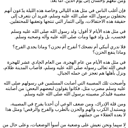
ومن تبعهم بإحسان إلى يوم الدين. أما بعد:
فإن أغلب الناس في مثل هذه الليالي وخاصة هذه الليلة يدّعون أنهم
يحتفلون برسول الله صلى الله عليه وسلم، فنريد أن نتعرف إلى
حقيقة هذه الاحتفالات، وإلى الثمار التي تنتجها وتعقبها للمحتفلين.
في مثل هذه الأيام لا أقول: ولد رسول الله صلى الله عليه وسلم
فحسب، بل ولد فيها ومات صلى الله عليه وآله وصحبه وسلم.
فلا ندري أنبكي أم نضحك؟ أنفرح أم نحزن؟ وماذا يجدي الفرح؟
وماذا ينفع الحزن؟
في مثل هذه الأيام من عام الهجرة، من العام الحادي عشر للهجرة
قبض الله تعالى رسوله صلى الله عليه وسلم، فأصاب المدينة ظلام،
ونزل بأهلها هم تعجز عن حمله الجبال.
وأصبحت تلك المصيبة التي أصابت المسلمين في رسولهم صلى الله
عليه وسلم مضرب مثل، فكانوا يقولون لبعضهم البعض: من أصابته
مصيبة فليذكر مصيبته برسول الله صلى الله عليه وسلم.
ومن قلة الإدراك، ومن ضعف الوعي أن أحدنا يفرح في المصيبة،
ويستبدل الكرب والهم والحزن بالطرب والفرح والرقص! ومثل هذا
لا يعده العقلاء من جملتهم.
لا سيما ونحن نعيش على وضعية من أسوأ الوضعيات، وعلى حال من