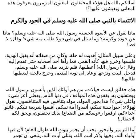
أسألكم بالله هل هؤلاء المحتفلون المغنون المزمرون يعرفون هذه
المعاني ويعيشون عليها؟!
الائتساء بالنبي صلى الله عليه وسلم في الجود والكرم
ماذا نقول عن الأسوة الحسنة رسول الله صلى الله عليه وسلم؟ ماذا
عن جوده وكرمه؟ وما سئل في شيء ولا طلب منه شيء؛ وقال: لا.
قط!
وعلى سبيل المثال: أهديت له حلة، وكان من صفاته أنه يقبل الهدية،
فلبسها وخرج فيها كأنه القمر، فما رآها أحد أصحابه حتى تقدم إليه
وقال: يا رسول الله! أعطنيها، فلم يتردد صلى الله عليه وسلم،
فدخل البيت ونزعها وعاد إلى ثوبه القديم، وخرج بالحلة ليعطيها
طالبها!
هذه حقائق ليست خيالات، من هم أولئك الذين يأتسون برسول الله،
ويحتفلون به، يقفون هذه المواقف في دنيا الناس يعطي أعز شيء
وأغلى شيء؟ هذا بخور المولد، مولد يتنافس فيه المتنافسون، نقول
لهؤلاء: أحيوا سنة نبيكم، أنقذوا أمة نبيكم، أقيموا شريعة نبيكم، قاتلوا
أعداءكم، ارفعوا رءوسكم من الضياع! بذلك تحتفلون، ويحق لكم
الاحتفال!
أما التزمير والبخور، يجب أن يجمر بيوت الله طوال العام؛ لأن فيها
أولياء الله، وفيها يذكر اسم الله، وتتلى آيات الله، ينبغي أن تجمر