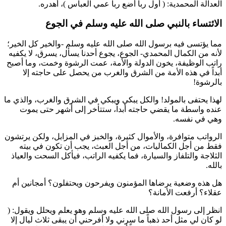
العدالة المحمدية: (
أول رباً أضع ربا عمي
العباس
)، أهدره.
الائتساء بالنبي صلى الله عليه وسلم في الجوع
مما يؤتسى فيه برسول الله صلى الله عليه وسلم -والخير كل الخير؛
لأنه من الكمال المحمدي- الجوع، يجوع أحدنا يسأل، يسرق، لا يكفيه
راتب الوظيفة، يخون الدولة والأمة، عمت الرشوة وخمت، وما أصبح
أبداً في هذه الأمة من الشرق والغرب من يحصل على حاجته إلا
بالرشوة!
لهذا يحتفى بالمولد! والكل يبكي ويبكي في الشرق والغرب، والذي ما
عنده واسطة ما يقضي حاجته أبداً، ستتأخر إلى أشهر حتى يموت
وهي في نفسه.
الرواتب متوافرة، والأموال كثيرة، والخبز في المزابل، ولكن يرتشون
فقط من أجل الكماليات، من أجل العبث، يجب أن تكون في بيته
الثلاجة والتلفاز والسيارة، فما يكفيه الراتب، فيأكل السحت والعياذ
بالله.
هل هذه وضعية يرضاها المؤمنون ويفرحون ويحتفلون؟ أمجانين أم
عقلاء؟ أرفعت الأمانة؟
انظر إلى رسول الله صلى الله عليه وسلم وهو يعلم ويحلل ويقول: (
لو كان لي مثل أحد ذهباً ما سرني ولا أفرحني أن يبقى ثلاث ليال إلا