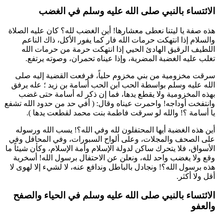
الائتساء بالنبي صلى الله عليه وسلم في الغضب
هذه صفة يا ليتنا نعطى معشارها! أين الغضب لله؟ كان عليه الصلاة
والسلام إذا انتهكت حرمات الله فار كما يفور الأكل، ذاك الناعم
اللطيف الرقيق الهادئ الحيي إذا انتهكت حرمة من حرمات الله
تغلب عليه الغضبة المضرية، وإذا عيناه تحمران، وصوته يرتفع.
سرقت مخزومية من بني مخزوم حلياً، فرفعت القضية إليه صلى
الله عليه وسلم بواسطة الحب ابن الحب
أسامة بن زيد
؛ عله يرفق
بهذه المخزومية ولا يقطع يدها، فما إن ذكر له
أسامة
حتى غضب
وانتفخت أوداجه! واحمرت عيناه وقال: (
أفي حد من حدود الله تشفع
يا
أسامة
؟! والله لو سرقت
فاطمة بنت محمد
لقطعت يدها
).
أين هذه الغضبة أيها المحتفلون لله وفي الله؟! يسب الله ورسوله
على الصحف والمجلات، وعلى ألواح السبورات، وفي المحافل وفي
الأسواق، فلا يتحرك ساكن لدولة الإسلام وأمة الإسلام، وكأن شيئاً ما
وقع ولا يغضب واحد لله، ونعلن عن الاحتفال برسول الله! أسخرية
هذه برسول الله؟! ونجادل بالباطل وندافع عنه، لا لشيء إلا لهوى لا
أقل ولا أكثر.
الائتساء بالنبي صلى الله عليه وسلم في الحياء والصفح
والعفو