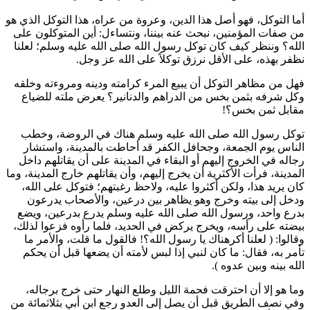
أما التوكل، فهو أصل هذا الدين، وعروة من عراه، هذا التوكل الذي هو
من صفات المؤمنين، نبحث عنه بيننا، ونتساءل: أين المتوكلون على
الله؟ وننظر كيف كان توكل رسول الله صلى الله عليه وسلم؛ لعلنا
نظفر بهذه، على الأقل نرزق توكلاً على الله عز وجل.
فهل من مظاهر التوكل أن يبيع المرء كرامته ودينه ومروءته وخلقه
وكل شرفه بثمن بخس من الدراهم والدنانير؟ يعرض ملته للضياع
مقابل ثمن بخس؟!
توكل رسول الله صلى الله عليه وسلم هناك في الروضة، وخطب
الناس يوم الجمعة، وجحافل الكفر قد أحاطت بالمدينة، واستشار
رجاله في الخروج إليهم أو البقاء في المدينة على أن يقاتلهم داخل
المدينة، فرأت الأكثرية أن يخرج إليهم، وأن يقاتلهم خارج المدينة، وما
كان يريد هذا، ولكن أكثروا عليه، ولاحظ رغبتهم؛ فتوكل على الله،
ودخل إلى بيته وخرج وهو يظاهر بين درعين، والأصحاب يدرعون
بدرع واحد، ورسول الله صلى الله عليه وسلم يدرع بدرعين، ويضع
بيضته على رأسه، ويخرج يركض في الحديد، فلما رأوه فزعوا لذلك،
وقالوا: (
لعلنا أكرهناك يا رسول الله؟! فالقول ما قلت، والأمر ما
تأمر به، فقال: ما كان لنبي إذا لبس لأمته أن يضعها قبل أن يحكم
الله بينه وبين عدوه
).
وما هو إلا أن احترقت فحمة الليل وطلع النهار حتى خرج برجاله،
وفي نصف الطريق قبل أن يصل إلى العدو رجع
ابن أبي
بثلاثمائة من