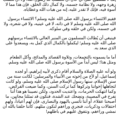
زهرة وجهه، ولا نظامة جسمه، ولا كمال ذلك الخلق، فإن هذا مما لا
أسوة فيه، فإنك لا تقدر عليه، إنه من هبات الله وعطاياه.
ففيم الائتساء برسول الله صلى الله عليه وسلم؟ الائتساء برسول
الله صلى الله عليه وسلم لا في ذاته، لا في عينيه، ولا في شعره، ولا
في جسمه، ولكن في خلقه وفي سلوكه.
فينبغي أن يُطالبَ المسلمون من المنبر العالي بالائتساء برسولهم
صلى الله عليه وسلم؛ ليكملوا بالكمال الذي كمل به، ويسعدوا على
الذي سعد به.
أما ما يسمونه بالتجمعات، وتلاوة القصائد والمدائح، وأكل الطعام
ومثل هذا؛ ليس أبداً من الأسوة برسول الله صلى الله عليه وسلم.
ولو أنه عليه الصلاة والسلام أقام ذكرى لأبيه إبراهيم، أو لجده
إسماعيل، أو لأخ من إخوته من الأنبياء والمرسلين؛ لكانت سنة من
سنن الإسلام، سنها رسول الإسلام صلى الله عليه وسلم، ولو كانت
لتجاهلها إخواننا وتركوها كما تركت السنن، وكما ضيعت الفرائض،
وكما انتهكت الحرمات، واعتديت الحدود، ولكن نصيبنا هو هذا أننا
نفرح في المصيبة، ونضحك عند الشدة، فنكون قد تمثلنا مجانين، ما
أصبحنا عقلاء، أو أننا نأتسي باليهود والنصارى، فإن لهم أعياداً، ولهم
احتفالات وذكريات، فنجري وراءهم لنكون مثلهم، كأننا حلفنا بالله أن
نمشي وراءهم، ونتفوق عليهم في باطلهم!