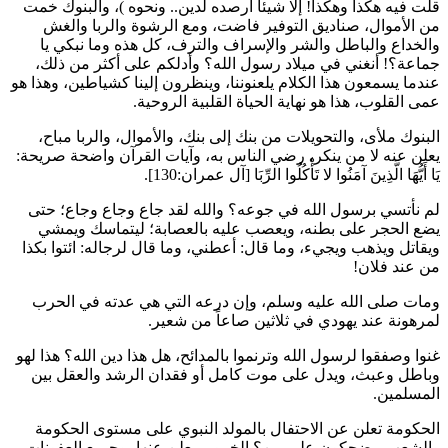
قلت فيه هكذا وهكذا! إلا شيئاً أرصده لدين.. ونحوه
)، والبنوك خمت
من الأموال، صناديق التوفير فاضت، ومع الرشوة والربا والغش
والخداع والباطل والشر والإسراف والترف، كل هذه وما نبكي يا
جماعة؟! أنغني في ميلاد رسول الله؟ وأدلكم على أكثر من ذلك،
عندما يسمعون هذا الكلام يلعنوننا، وينظرون إلينا كشياطين، وهذا هو
عمى القلوب، هذا هو نهاية الحياة القلبية الروحية.
البنوك ملأى، والتحويلات من بنك إلى بنك، والأموال، والربا مباح،
يعلن عنه لا من ينكر، رضي الناس به، وآيات القرآن واضحة صريحة:
يَا أَيُّهَا الَّذِينَ آمَنُوا لا تَأْكُلُوا الرِّبَا
[آل عمران:130].
لم نأتسي برسول الله في جوعه؟ والله لقد جاع وجاع وجاع؛ حتى
يضع الحجر على بطنه، ويعصب عليه بالعصابة؛ ليتماسك ويمشي
ويقاتل ويذهب ويجيء، وما قال: أعطني، وما قال لرجاله: ائتوا بكذا
من عند فلان!
ومات صلى الله عليه وسلم، وإن درعه التي هي عدته في الحرب
لمرهونة عند يهودي في ثلاثين صاعاً من شعير.
غنوا وصفقوا لرسول الله وترنموا بالمدائح، هل هذا دين الله؟ هذا لهو
وباطل وعبث، ويدل على موت كامل أو فقدان الرشد والعقل بين
المسلمين.
الحكومة تعلن عن الاحتفال بالمولد النبوي على مستوى الحكومة
والشعب، يضحكون على من؟ الخمور معلن عنها، وجميع العفونات