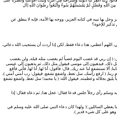
الوا:
رَبَّنَا اغْفِرْ لَنَا ذُنُوبَنَا وَإِسْرَافَنَا فِي أَمْرِنَا وَثَبِّتْ أَقْدَامَنَا وَانْصُرْنَا عَلَى
َةٍ مِنَ اللَّهِ وَفَضْلٍ لَمْ يَمْسَسْهُمْ سُوءٌ وَاتَّبَعُوا رِضْوَانَ اللَّهِ
[آل
ل بها نبيه في كتابه العزيز، ووجه بها الأمة، فإنه لا ينطق عن
تذكير للإخوة؟
لي, اللهم أعطني, هذا دعاء فقط, لكن إذا أردت أن يستجيب الله دعائي،
 (
إن ربي قد غضب اليوم غضباً لم يغضب مثله قبله, ولن يغضب
مثل ذلك, فيذهبون إلى موسى فيقول مثل ذلك, ثم يذهبون إلى عيسى
, ألا تستشفع لنا عند ربك, قال: فأقول: أنا لها, أنا لها, فآتي فأقع
 ربنا, (
ارفع رأسك, سل تعط, واشفع تشفع, فيقول: رب أمتي أمتي
),
يليق بجلاله وعظمته, فيقول الله: (
يا محمد! سل تعط, واشفع تشفع
ه وسلم رأى رجلاً جلس فدعا فقال: عجل هذا, ثم دعاه فقال: إذا
ا يعطي السائلين
)؛ ولهذا كان دعاء النبي صلى الله عليه وسلم في
مد، وهو على كل شيء قدير
).