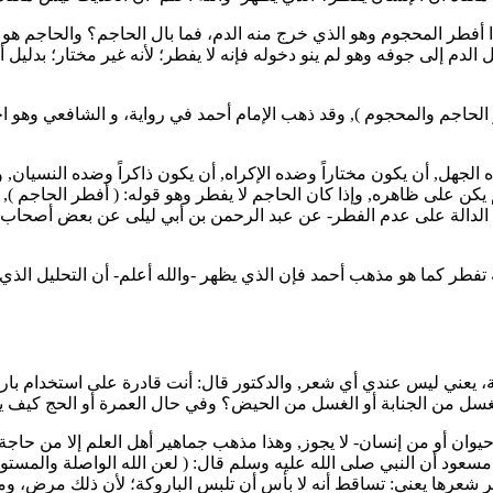
ذا أفطر المحجوم وهو الذي خرج منه الدم، فما بال الحاجم؟ والحاجم هو يم
دخل الدم إلى جوفه وهو لم ينو دخوله فإنه لا يفطر؛ لأنه غير مختار؛ بدليل
 الحاجم والمحجوم
), وقد ذهب الإمام
أحمد
في رواية، و
الشافعي
وهو اخ
ه الجهل, أن يكون مختاراً وضده الإكراه, أن يكون ذاكراً وضده النسيان
 يكن على ظاهره, وإذا كان الحاجم لا يفطر وهو قوله: (
أفطر الحاجم
),
الدالة على عدم الفطر- عن
عبد الرحمن بن أبي ليلى
عن بعض أصحاب الن
مة تفطر كما هو مذهب
أحمد
فإن الذي يظهر -والله أعلم- أن التحليل الذي 
ة، يعني ليس عندي أي شعر, والدكتور قال: أنت قادرة على استخدام بارو
لغسل من الجنابة أو الغسل من الحيض؟ وفي حال العمرة أو الحج كيف ي
حيوان أو من إنسان- لا يجوز, وهذا مذهب جماهير أهل العلم إلا من حا
 مسعود
أن النبي صلى الله عليه وسلم قال: (
لعن الله الواصلة والمست
تمعر شعرها يعني: تساقط أنه لا بأس أن تلبس الباروكة؛ لأن ذلك مرض، 