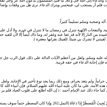
والدعاء إلى الله جل وعلا, ما فتئ المسلمون يدعون الله عز وجل لقضاي
وت دعوت فلم أر يستجب لي، فينحسر ويترك الدعاء, ترى هل من وقفات وإض
له وصحبه وسلم تسليماً كثيراً.
ة, والنفحات الإلهية تتنزل في رمضان ما لا تتنزل في غيره, ولا أدل عل
عبيده من النار إلا لأنه قد عفا عنه وغفر له, وما ذاك أيضاً إلا لأن للعب
 لقيتني لا تشرك بي شيئاً, للقيتك بقرابها مغفرة
).
الله عليه وسلم, ولعل من أعظم الآيات الدالة على ذلك, قول الرب جل جل
راماً, ولم يتغذ بحرام، ومع ذلك ربما يجد نوع تأخير في الإجابة, ولعل 
ذه الأمة, على ما كان عليه أنبياء الله عليهم السلام, فإن أنبياء الله
كما جاء ذلك عند الإمام
أحمد
: (
إن الله اطلع على قلوب العباد فلم ير 
نْ يُجِيبُ الْمُضطَرَّ إِذَا دَعَاهُ
[النمل:62], وإذا كان المضطر حتماً سو