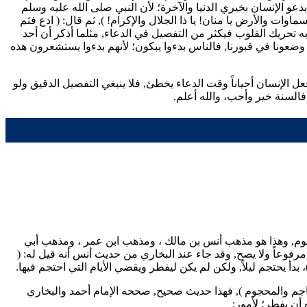
عو الإنسان بخيري الدنيا والآخرة؛ لأن النبي صلى الله عليه وسلم
ماوات والأرض يا منان! يا ذا الجلال والإكرام!
), ثم قال: (
ادع فثم
د به تحريك القلوب فيكثر من التفصيل في الدعاء, مثلما أذكر أن أحد
 إذا وضعونا في قبورنا, فالناس بدءوا يبكون؛ لأنهم بدءوا يستشعرون هذه
جعل الإنسان أحياناً وقت الدعاء يخطئ, فلا ينبغي التفصيل الدقيق ولو
لسنة خير وأحب، والله أعلم.
صوم, وهذا هو مذهب
أنس بن مالك
، ومذهب
ابن عمر
، ومذهب
أبي
رفوعاً ولا يصح, وقد جاء عند
البخاري
من حديث
أنس
أنه قيل له: (
، بدأ يحتجم ليلاً, ولكن لم يكن ليفطر ويقضي الأيام التي احتجم فيها.
جم والمحجوم
), فهذا حديث صحيح, صححه الإمام
أحمد
و
البخاري
أن يفطر؛ لأمور: