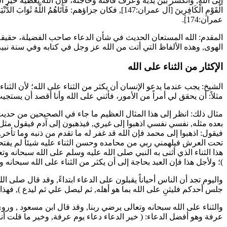
إلى الله, وانكسر بين يديه وعرف فاقته وحاجته، فإن الله يعطيه خير الدن
الْقَوْمِ الْكَافِرِينَ
[آل عمران:147], فكان جزاؤهم:
فَآتَاهُمُ اللَّهُ ثَوَابَ الدُّن
عمران:174].
المقدم: الله المستعان الحديث في شأن الدعاء صاحب الفضيلة، حقيقة في
الهوى, وهذه الألفاظ التي أتت من الله عز وجل في كتابه وفي سنة نبي
الإكثار من الثناء على الله
الشيخ: يجب عندما يدعو الإنسان أن يكثر من الثناء على الله؛ لأن الثن
مثلاً: أن يحقق لي أمراً من الأمور، فأثني على الله وأنا أقصد أن يست
مثال ذلك: انظر إلى هذا المثال العظيم ما جاء في الصحيحين من حدي
بعده مثله, نفسي نفسي اذهبوا إلى غيري, فيذهبون إلى آدم فيقول مث
فيقول: اذهبوا إلى محمد فإن الله قد غفر له ما تقدم من ذنبه وما تأخر, في
تحت العرش فيلهمني ربي من محامده وحسن الثناء عليه شيئاً لم يفتحه 
هذا الثناء الذي أثنى به النبي صلى الله عليه وسلم على الله سبحانه 
)؛ ولأجل هذا فإن العبد بحاجة إلى أن يكثر من الثناء على الله سبحانه و
واليوم تجد أن الناس أحياناً يقبلون على الدعاء ابتداءً, وقد قال صلى ا
جلس أحدكم فليثنِ على الله بما هو أهله, ثم ليصل علي ثم ليدع
), فهذا
والثناء على الله سبحانه وتعالى يرضي ربنا, وقد قال
ابن مسعود
, وروي
عرفة وهو أفضل الدعاء: (
خير الدعاء دعاء يوم عرفة, وخير ما قلت أنا 