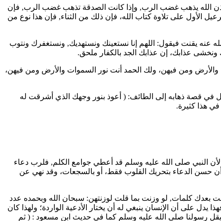
له بإذن الله يذهب غضب الرب, وإذا كانت الصدقة تذهب غضب الرب, فإن
يل الأول على تلاوة كتاب الله، فإن ذلك من الثناء, فإن هذا نوع من
ه عنه يقنت فيقول: اللهم إنا نستعينك ونستهديك, ونستغفرك ونتوب
 ونخشى عذابك، إن عذابك الجد بالكفار ملحق.
 والأرض ومن فيهن، ولك الحمد أنت نور السموات والأرض ومن فيهن،
ل في قصة ذهابه إلى الطائف: (
أعوذ بنور وجهك الذي أشرقت له
 في هذا كثيرة.
لم؛ لأن النبي صلى الله عليه وسلم قد أعطي جوامع الكلم, فلرب دعاء
ن أن حسن الدعاء بتحريك القلوب فقط، أو بالسجعات، وقد نهي عن
 بعدك كلمات, لو وزنت بما قلت لوزنتهن: سبحان الله وبحمده عدد
 يدل على أن الإنسان ينبغي له أن يختار الأدعية الواردة؛ ولهذا كان
م يقل رسولنا صلى الله عليه وسلم كما في حديث
ابن مسعود
: (
ثم