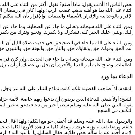
بعض الناس إذا أذنب يقول: ماذا أصنع؟ نقول: أكثر من الثناء على الله
الثناء على الله بما هو أهله يذهب غضب الرب؛ ولهذا كان في رمضان الث
الإقرار بالوحدانية والإقرار بالأسماء والصفات, والإقرار بأن الله يتكلم 
ومن الثناء على الله سبحانه وتعالى ما جاء عن الصحابة، وما جاء عن 
إليك, ونثني عليك الخير كله, نشكرك ولا نكفرك, ونخلع ونترك من يكفر
ومن الثناء على الله ما جاء في الصحيحين في حديث صلاة الليل أن الن
أنت الحق وقولك حق, ولقاؤك حق, والنار حق, والجنة حق, والنبيون حق,
ومن الثناء على الله سبحانه وتعالى ما جاء في الحديث، وإن كان في س
الظلمات, وصلح عليه أمر الدنيا والآخرة, أن يحل بي غضبك, أو أن ينز
الدعاء بما ورد
المقدم: إذاً صاحب الفضيلة تلكم كانت نماذج للثناء على الله عز وجل,
الشيخ: أولاً ينبغي للدعاة الذين يريدون أن يدعوا ربهم خاصة الأئمة جز
يقوله النبي صلى الله عليه وسلم سطراً خير من دعاء يدعو به غير الن
التكلف في السجع.
والرسول صلى الله عليه وسلم قد أعطي جوامع الكلم؛ ولهذا قال لـ
جو
خلقه, ورضا نفسه، وزنة عرشه, ومداد كلماته
), هذه الأربع الكلمات خ
الإمام
أحمد
عندما سأله بعض طلابه, فقال السائل: يا
أبا عبد الله
! الرس