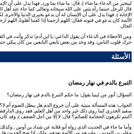
ليتخير من الدعاء ما شاء
), قال: ما شاء بما ورد, فهذا يدل على أن الإم
قال للرجل حينما رآه يثني على الله سبحانه وتعالى كما جاء عند أهل
الإجابة
), فهذا يدل على أن الإنسان له أن يدعو بخيري الدنيا والآخرة, 
الأئمة كان يدعو في قنوته فقال: اللهم ارحمنا إذا كفننا أهلونا, اللهم ا
الحال.
ومن الأخطاء في الدعاء أن يقول الداعي: يا ابن آدم! تذكر وأنت في القب
حرك قلوب الناس، وقد وجد من بعض تابعي التابعين من كان يبكي حتى
الأسئلة
التبرع بالدم في نهار رمضان
السؤال:
أنور
من ليبيا يقول: ما حكم التبرع بالدم في نهار رمضان؟
الجواب: هذه المسألة مبنية على أن خروج الدم هل يبطل الصوم أم لا؟ 
سعيد الخدري
كما روى ذلك غير واحد من أهل العلم, فقد روى
الدارقط
أكنتم تكرهون الحجامة للصائم؟ قال: لا إلا من أجل الضعف
), وقد كان
وأما ما جاء في الحديث الذي رواه
أبو قلابة
عن
شداد بن أوس
, وكذلك
و
علي بن المديني
, وغيرهم من الأئمة بعدهم, ولكن إذا صح الحديث هل م