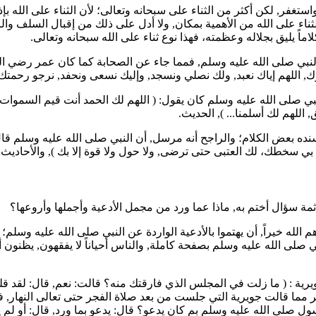
 واستغفر, لكن أكثر من الثناء على سبحانه وتعالى؛ لأن الثناء على ال
ناء على الله من الأهمية بمكان, ولا أدل على ذلك من إقبال السلف والرع
كلاماً يليق بجلاله وعظمته، فهذا نوع ثناء على الله سبحانه وتعالى.
النبي صلى الله عليه وسلم, فمما جاء عن الصحابة كما كان
عمر
رضي الل
ك, اللهم إياك نعبد, ولك نصلي ونسجد, وإليك نسعى ونحفد, نرجو رحمتك
بي صلى الله عليه وسلم كان يقول: (
اللهم لك الحمد أنت قيم السموات
 اللهم لك أسلمنا...
), الحديث.
نده بعض الكلام؛ والراجح أنه مرسل, أن النبي صلى الله عليه وسلم قا
ل بي سخطك، لك العتبى حتى ترضى, ولا حول ولا قوة إلا بك
), والأحاديث
 ثمة سؤال أختم به, ماذا عما ورد من مجمل الأدعية وأجملها وأروعها؟
اهم الله خيراً, أن يهتموا بالأدعية الواردة عن النبي صلى الله عليه وس
بي صلى الله عليه وسلم بصفحة كاملة, والناس أحياناً لا يفقهون, يظنو
يرية
: (
ما زلت في المجلس الذي فارقتك منه؟ قالت: نعم, قال: لقد قلت
ير مما قالت
جويرية
التي جلست من بعد صلاة الفجر حتى تعالى النهار, فهذا
ول صلى الله عليه وسلم بم كان يدعو؟ قال: يدعو بما ورد, قال: أو ل