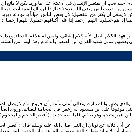
ام
أحمد
يحب أن يقتصر الإنسان في أدعيته على ما ورد, لكن لا مانع أن يد
 السنن من حديث
أنس
رضي الله عنه: (
فقال: اللهم لك الحمد أنت بديع الس
لكن لا ينبغي أن يكثر من التفصيل؛ لأن بعض الناس أحياناً يدعو دعاء يري
رحمنا إذا هم غسلونا, اللهم ارحمنا إذا على أكتافهم حملونا, اللهم ارحمنا
ر, فهذا الكلام باطل؛ لأنه كلام إنشائي، وليس له علاقة بالدعاء, وهذا ي
 بعضهم سمي شهيد القرآن من الصعق والدعاء, وهذا ليس من السنة, فا
والذي يظهر والله تبارك وتعالى أعلى وأعلم أن خروج الدم لا يبطل ال
ني
موقوفاً على
ابن مسعود
أنه رخص في الحجامة للصائم, وروي أيضاً م
ابن عمر
يحتجم وهو صائم, فلما بلغه حديث: (
أفطر الحاجم والمحجوم
)
 عن
أبي قلابة
عن
ثوبان
أن النبي صلى الله عليه وسلم قال: (
أفطر الحا
عناه أن الإنسان يفطر؟ الذي يظهر -والله أعلم- أن الحديث ليس معناه 