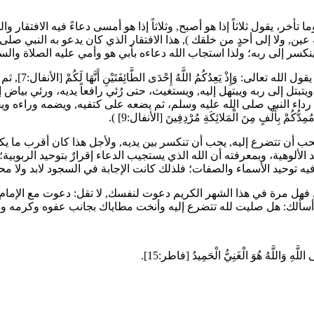
أخر، يقول ثلاثاً إذا هو أصبح, وثلاثاً إذا هو أمسى دعاءً فيه الافتقار و
ين, ولا إلى أحدٍ من خلقك
), هذا الافتقار الذي كان يدعو به النبي صلى 
نكسر إلى ربه؛ ولذا استجاب الله دعاءه بأبي هو وأمي عليه الصلاة والسل
قول الله تعالى:
وَإِذْ يَعِدُكُمُ اللَّهُ إِحْدَى الطَّائِفَتَيْنِ أَنَّهَا لَكُمْ
[الأنف
بتل إلى ربه ويبتهل إليه, ويستغيث، حتى رُئي رافعاً يديه، ورئي بياض
داء النبي صلى الله عليه وسلم، ثم يضعه على كتفيه, ويضمه وراءه ويق
مُمِدُّكُمْ بِأَلْفٍ مِنَ الْمَلائِكَةِ مُرْدِفِينَ
[الأنفال:9]
).
 أن تتضرع إليه, يحب أن تنكسر بين يديه, ولأجل هذا كان أقرب ما يكون
الألوهية، وبمعرفته أن الله الذي يستجيب الدعاء إقرارٌ بتوحيد الربوبي
 توحيد الأسماء والصفات؛ فلذلك كانت الإجابة في السجود لابد ولا محا
 يديه, فهل مرة في هذا الشهر الكريم دعوت لنفسك, لا تقل: دعوت مع الإم
كن أسألك: هل صليت لله تتضرع إليه وأنخت مطاياك بجانب عفوه وكرمه و
َى اللَّهِ وَاللَّهُ هُوَ الْغَنِيُّ الْحَمِيدُ
[فاطر:15].