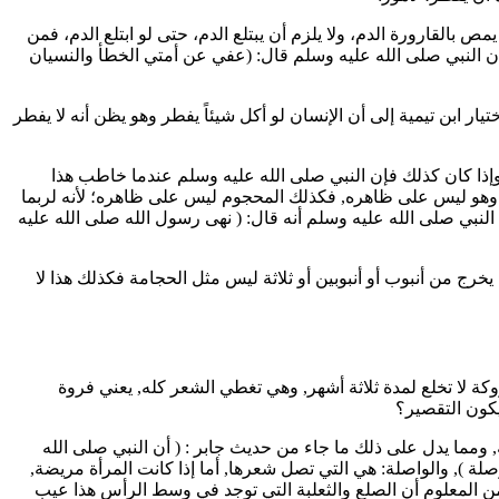
ص بالقارورة الدم، ولا يلزم أن يبتلع الدم، حتى لو ابتلع الدم، فمن
 أن النبي صلى الله عليه وسلم قال: (
عفي عن أمتي الخطأ والنسيان
تيار
ابن تيمية
إلى أن الإنسان لو أكل شيئاً يفطر وهو يظن أنه لا يفطر
, وإذا كان كذلك فإن النبي صلى الله عليه وسلم عندما خاطب هذا
 وهو ليس على ظاهره, فكذلك المحجوم ليس على ظاهره؛ لأنه لربما
بي صلى الله عليه وسلم أنه قال: (
نهى رسول الله صلى الله عليه
يخرج من أنبوب أو أنبوبين أو ثلاثة ليس مثل الحجامة فكذلك هذا لا
كة لا تخلع لمدة ثلاثة أشهر, وهي تغطي الشعر كله, يعني فروة
كون التقصير؟
جة, ومما يدل على ذلك ما جاء من حديث
جابر
: (
أن النبي صلى الله
وصلة
), والواصلة: هي التي تصل شعرها, أما إذا كانت المرأة مريضة,
ومن المعلوم أن الصلع والثعلبة التي توجد في وسط الرأس هذا عيب