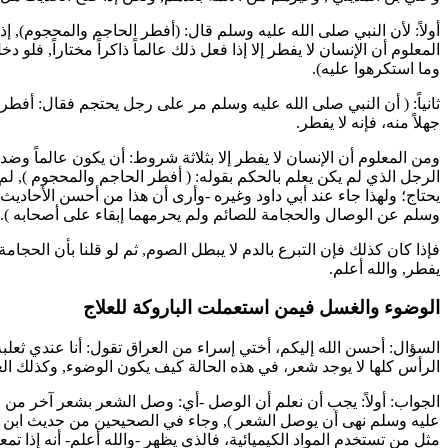
أولاً: لأن النبي صلى الله عليه وسلم قال: (
أفطر الحاجم والمحجوم
), إ
المعلوم أن الإنسان لا يفطر إلا إذا فعل ذلك عالماً ذاكراً مختاراً, فلو 
وما استكرهوا عليه
).
ثانياً: (
أن النبي صلى الله عليه وسلم مر على رجل يحتجم فقال: أفطر
جهلاً منه، فإنه لا يفطر.
ومن المعلوم أن الإنسان لا يفطر إلا بثلاثة شروط: أن يكون عالماً وضد
الرجل الذي لم يكن يعلم بالحكم بقوله: (
أفطر الحاجم والمحجوم
), لم
يحتاج؛ ولهذا جاء عند
أبي داود
وغيره -وأرى أن هذا من أحسن الأحاديث 
وسلم عن الوصال والحجامة للصائم ولم يحرمهما إبقاء على أصحابه
).
فإذا كان كذلك فإن التبرع بالدم لا يبطل الصوم, ثم لو قلنا بأن الحجا
يفطر, والله أعلم.
الوضوء والغسل فيمن استعملت الباروكة للعلاج
السؤال: أحسن الله إليكم، أختي
إسراء
من العراق تقول: أنا عندي ثعلب
الرأس كلها لا يوجد شعر، في هذه الحالة كيف يكون الوضوء, وكذلك ا
الجواب: أولاً: يجب أن نعلم أن الوصل -أي: وصل الشعر بشعر آخر من 
عليه وسلم نهى أن يوصل الشعر
), وجاء في الصحيحين من حديث
ابن
مثل من تستخدم المواد الكيميائية، فالذي يظهر -والله أعلم- أنه إذا 