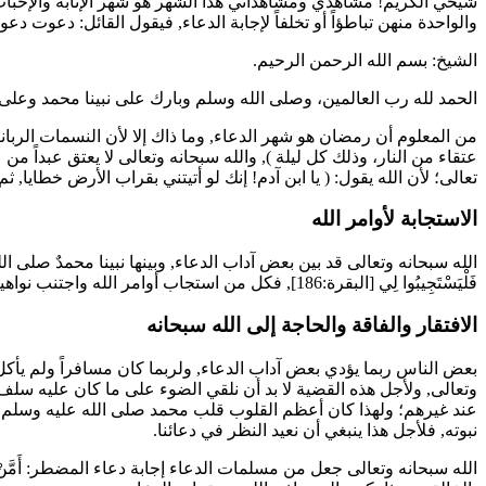
شيخي الكريم! مشاهدي ومشاهداتي هذا الشهر هو شهر الإنابة والإخبات 
والواحدة منهن تباطؤاً أو تخلفاً لإجابة الدعاء, فيقول القائل: دع
الشيخ: بسم الله الرحمن الرحيم.
الحمد لله رب العالمين، وصلى الله وسلم وبارك على نبينا محمد وعلى آ
من المعلوم أن رمضان هو شهر الدعاء, وما ذاك إلا لأن النسمات الرباني
عتقاء من النار، وذلك كل ليلة
), والله سبحانه وتعالى لا يعتق عبداً من 
تعالى؛ لأن الله يقول: (
يا ابن آدم! إنك لو أتيتني بقراب الأرض خطايا, ثم
الاستجابة لأوامر الله
الله سبحانه وتعالى قد بين بعض آداب الدعاء, وبينها نبينا محمدٌ صلى 
فَلْيَسْتَجِيبُوا لِي
[البقرة:186], فكل من استجاب أوامر الله واجتنب نواهيه فإن إجابة الدعاء في حقه قريبة.
الافتقار والفاقة والحاجة إلى الله سبحانه
بعض الناس ربما يؤدي بعض آداب الدعاء, ولربما كان مسافراً ولم يأكل ح
وتعالى, ولأجل هذه القضية لا بد أن نلقي الضوء على ما كان عليه سلف ه
عند غيرهم؛ ولهذا كان أعظم القلوب قلب محمد صلى الله عليه وسلم, 
نبوته, فلأجل هذا ينبغي أن نعيد النظر في دعائنا.
الله سبحانه وتعالى جعل من مسلمات الدعاء إجابة دعاء المضطر:
أَمَّ