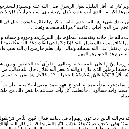
ولو كان في أقل القليل, يقول الرسول صلى الله عليه وسلم: (
ليسترجع 
ا, لكن من الذي أنعم عليك لأجل أن تشتري, استرجع أولاً وقل: لا حول و
 عندك شيء, هو الله وحده, الناس يركبون الطائرة فيحدث خلل في الطائ
عاءهم, من الذي أجاب دعاءهم؟ هو الله سبحانه وتعالى.
ستغاث بالله جل جلاله وتقدست أسماؤه، فإن الله بكرمه وجوده وإحسانه و
د من الكافر, ومع ذلك يقول الله:
فَإِذَا رَكِبُوا فِي الْفُلْكِ دَعَوُا اللَّهَ مُخْلِصِينَ لَ
ثار, أن نقبل على الله سبحانه وتعالى, وأن نعلم جازمين أن الله يحب فا
 التضرع هذا الخنوع هو المهم.
ربما منّ بها على الله سبحانه وتعالى, وإذا رأى أحد الحليقين أو من يشرب
 قصة الرجلين الذي قال: (
والله لا يغفر الله لفلان, قال الله تعالى: 
لَمُوا قُلْ لا تَمُنُّوا عَلَيَّ إِسْلامَكُمْ
[الحجرات:17], فلأجل هذا نحن بحاجة إلى الانكسار بين يدي الله.
عو, إنما يدعو صمداً تصمد له الحوائج, فهو صمد بمعنى أنه لا يغضب أن تسأ
صعيد واحد فسألوني، فأعطيت كل واحد مسألته ما نقص ذلك من ملكي شيئ
نياه.
قد ذم الله الذين لا يدعون ربهم إلا في دنياهم فقال:
فَمِنَ النَّاسِ مَنْ يَقُولُ 
ا حَسَنَةً وَفِي الآخِرَةِ حَسَنَةً وَقِنَا عَذَابَ النَّارِ
[البقرة:201], ثم قال الله:
أُوْلَئ