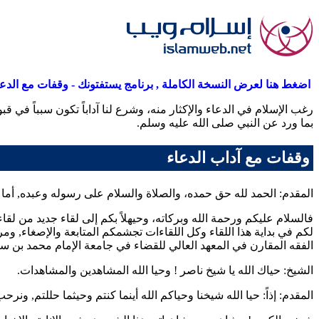
اضغط هنا لعرض النسخة الكاملة , برنامج يستفتونك - وقفات مع الدع
رغب الإسلام في الدعاء والإكثار منه، وشرع لنا آداباً تكون سبباً في قبو
بما ورد عن النبي صلى الله عليه وسلم.
وقفات مع آداب الدعاء
المقدم: الحمد لله حق حمده، والصلاة والسلام على رسوله وعبده, أما ب
فالسلام عليكم ورحمة الله وبركاته، وحيهلاً بكم إلى لقاء جديد من لقا
لكم في بداية هذا اللقاء وكل اللقاءات تجشمكم المتابعة والإصغاء, و
الفقه المقارن في المعهد العالي للقضاء في جامعة الإمام محمد بن سعو
الشيخ: حياك الله يا شيخ
ناصر
! وحيا الله المشاهدين والمشاهدات.
المقدم: إذاً: حيا الله شيخنا وحياكم الله أينما كنتم وحيثما حللتم, و