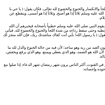
اللجأ والانكسار والخنوع والخضوع لله تعالى، فكان يقول: (
يا حي يا
الله عليه وسلم ثلاثاً إذا هو أصبح, وثلاثاً إذا هو أمسى, وينقطع عن
ام.
ال:7], ثم يقوم النبي صلى الله عليه وسلم خطيباً بأصحابه فيخبرهم أن الله
 إبطيه وحتى سقط رداءه من شدة اللجأ والخنوع والخضوع لله, فيأتي
ول: (
يا رسول الله! بأبي أنت كفاك مناشدتك ربك، فإن الله منجز لك
 العبد من ربه وهو ساجد؛ لأن فيه من حالة الخنوع والذل لله ما
ة؛ لأن الله هو الصمد، وهو الذي يعطي ويمنع، وهو الذي يرفع ويخفض،
لة.
ام في القنوت, أكثر الناس يرون شهر رمضان شهر الدعاء, إذا صلوا مع
جوده وإحسانه: