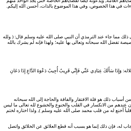
اهم العامة, ويدعونه أيضاً لقضاياهم الخاصة حتى يجد الواحد منهم
اءات في هذا الخصوص، وفي هذا الموضوع بالذات، أحسن الله إليكم.
ى ذلك مما جاء عند
الترمذي
أن النبي صلى الله عليه وسلم قال: (
ولله
د خصيصة تفضل الله سبحانه وتعالى بها عليه؛ ولهذا فإنه لم يشرك بالله
اله:
وَإِذَا سَأَلَكَ عِبَادِي عَنِّي فَإِنِّي قَرِيبٌ أُجِيبُ دَعْوَةَ الدَّاعِ إِذَا دَعَانِ
من أسباب ذلك هو قلة الافتقار والفاقة والحاجة إلى الله سبحانه
 كان عندهم من الانكسار في القلب والخنوع والخشوع لله تعالى ما ليس
قلباً أخنع له من قلب محمد صلى الله عليه وسلم
), ولذا اختاره لختم
ف يستجاب له، فإن ذلك إنما هو بسبب أنه قطع العلائق عن الخلائق واتصل