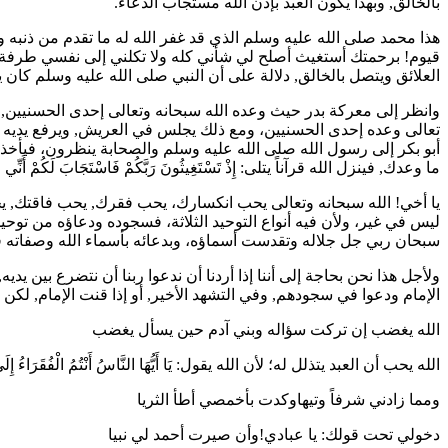
بالخالق, وبهذا يكون العبد بإذن الله مستجاب الدعاء.
هذا محمد صلى الله عليه وسلم الذي قد غفر الله له ما تقدم من ذنبه وما ت
قيوم! برحمتك أستغيث أصلح لي شأني كله ولا تكلني إلى نفسي طرفة ع
العلائق ويتصل بالخالق, دلالة على أن النبي صلى الله عليه وسلم كان ي
وانظر إلى معركة بدر حيث وعده الله سبحانه وتعالى إحدى الحسنيين, ي
تعالى وعده إحدى الحسنيين، ومع ذلك يجلس في العريش, ويرفع يديه ويت
أبو بكر
إلى رسول الله صلى الله عليه وسلم والصحابة ينظرون، فيأخذ ر
ما وعدك, فينزل الله قرآناً يتلى:
إِذْ تَسْتَغِيثُونَ رَبَّكُمْ فَاسْتَجَابَ لَكُمْ أَنِّي 
يا أخي! الله سبحانه وتعالى يحب انكسارك، يحب فقرك, يحب فاقتك, يحب
ليس في غير، ولأن فيه أنواع التوحيد الثلاثة، فسجوده ودعاؤه من توحيد 
سبحان ربي جل جلاله وتقدست أسماؤه، وبدعائه بأسماء الله وصفاته فيه
ولأجل هذا نحن بحاجة إلى أننا إذا أردنا أن ندعوا ربنا أن نتضرع بين
الإمام ودعوا في سجودهم, وفي التشهد الأخير, أو إذا قنت الإمام, ل
الله يغضب إن تركت سؤاله وبني آدم حين يسأل يغضب
الله يحب أن العبد يتذلل له؛ لأن الله يقول:
يَا أَيُّهَا النَّاسُ أَنْتُمُ الْفُقَرَاءُ إِل
ومما زادني شرفاً وتيهاوكدت بأخمصي أطأ الثريا
دخولي تحت قولك: يا عبادي!وأن صيرت أحمد لي نبيا