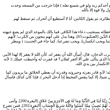
أحدكم ربه ولو في شسع نعله
) فإذا خرجت من المسجد وجدت
لا قوة إلا بالله.
رة, ثم يقول الكابتن: أنا لا أستطيع أن أتحرك, ثم تسقط لهم
عطائه يستجيب دعاء هذا الكافر, فما بالك بالموحد الذي لم يضع جبهته
هُ الدِّينَ
[العنكبوت:65], وهذا يدل على أنهم ينجون من الكرب؛ لأنهم
قتنا ويحب انكسارنا, ويحب تضرعنا، كما جاء في الحديث: (
وينظر
 الدخان، قال: أسأل الله أن يغفر له, كأن الله لا يغفر إلا لهذا الأمر,
من ذا الذي يتألى علي ألا أغفر لفلان؟ قد غفرت له وأحبطت عملك
)؛ لأنه
له؛ لأنه قادر بعزته وجبروته وقدرته أن يعطي الخلائق ما يريدون كما
اً, إلا كما ينقص المخيط إذا أدخل البحر
), فإذا كان كذلك فاسأل
رَبَّنَا آتِنَا فِي الدُّنْيَا وَمَا لَهُ فِي الآخِرَةِ مِنْ خَلاقٍ
[البقرة:200], وأثنى
ِكَ لَهُمْ نَصِيبٌ مِمَّا كَسَبُوا وَاللَّهُ سَرِيعُ الْحِسَابِ
[البقرة:202], فمن تضرع