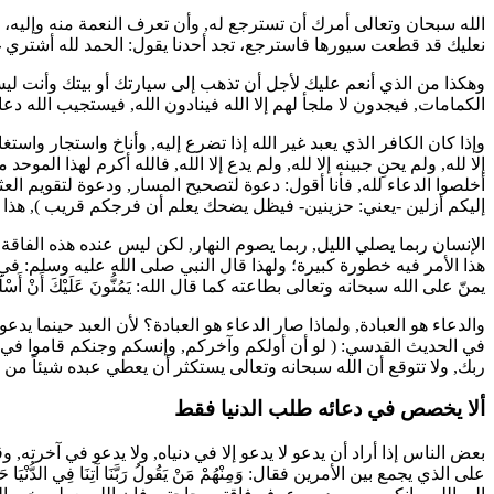
الله سبحان وتعالى أمرك أن تسترجع له, وأن تعرف النعمة منه وإليه، 
نعليك قد قطعت سيورها فاسترجع، تجد أحدنا يقول: الحمد لله أشتري غيره
وهكذا من الذي أنعم عليك لأجل أن تذهب إلى سيارتك أو بيتك وأنت ليس
الكمامات, فيجدون لا ملجأ لهم إلا الله فينادون الله, فيستجيب الله د
وإذا كان الكافر الذي يعبد غير الله إذا تضرع إليه, وأناخ واستجار وا
إلا لله, ولم يحنِ جبينه إلا لله, ولم يدع إلا الله, فالله أكرم لهذا الموح
أخلصوا الدعاء لله, فأنا أقول: دعوة لتصحيح المسار, ودعوة لتقويم الع
إليكم أزلين -يعني: حزينين- فيظل يضحك يعلم أن فرجكم قريب
), هذا
الإنسان ربما يصلي الليل, ربما يصوم النهار, لكن ليس عنده هذه الفاقة، و
هذا الأمر فيه خطورة كبيرة؛ ولهذا قال النبي صلى الله عليه وسلم: في
يمنّ على الله سبحانه وتعالى بطاعته كما قال الله:
يَمُنُّونَ عَلَيْكَ أَنْ أَسْ
والدعاء هو العبادة, ولماذا صار الدعاء هو العبادة؟ لأن العبد حينما يد
في الحديث القدسي: (
لو أن أولكم وآخركم, وإنسكم وجنكم قاموا في 
ربك, ولا تتوقع أن الله سبحانه وتعالى يستكثر أن يعطي عبده شيئاً من د
ألا يخصص في دعائه طلب الدنيا فقط
بعض الناس إذا أراد أن يدعو لا يدعو إلا في دنياه, ولا يدعو في آخرته, و
على الذي يجمع بين الأمرين فقال:
وَمِنْهُمْ مَنْ يَقُولُ رَبَّنَا آتِنَا فِي الدُّنْيَ