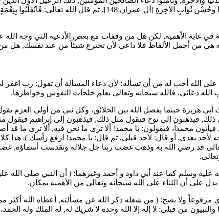
يا والآخرة, وتأملوا دعاء الصالحين المؤمنين, ذلك الرعيل الأول الذين ق
ْيَا وَحُسْنَ ثَوَابِ الآخِرَةِ
[آل عمران:148], ثم قال الله تعالى:
فَانْقَلَبُوا بِنِعْم
 غاية الأهمية, لكن هل من وقفات مع بعض الأدعية التي وجه الله عز وج
ه هي من أجمل الألفاظ فلا داعي لأن تخترع شيئاً من عند نفسك, هل من 
اء على الله أحب له من أن تسأله؛ لأن دعاء المسألة أن تقول: رب اغفر 
جيب الله دعائي، فالله سبحانه وتعالى يعلم خلجات النفوس وخواطرها.
ث
أبي هريرة
حينما يفصل الله بين الخلائق، وكل نبي من أولي العزم يقول:
ل ذلك, فيذهبون إلى نوح فيقول مثل ذلك, فيذهبون إلى إبراهيم فيقول 
أتون محمداً، فيقولون: يا محمد! ألا ترى ما نحن فيه, ألا ترى ما قد أصابنا
لأحد بعدي, أو قال: لأحد قبلي, ثم قال: يا محمد! ارفع رأسك
), هذا كلام
وتعالى قد رضي الله به وذهب غضب ربنا جل جلاله وتقدست أسماؤه, غضباً 
تعالى.
لله عليه وسلم كما عند
أبي داود
و
أحمد
وغيرهما: (
أن النبي صلى الله علي
 يدل على أن الثناء على الله سبحانه وتعالى من الأهمية بمكان.
 مرفوعاً ولا يصح: (
من شغله ذكر الله عن مسألته, أعطاه الله أكثر مم
والنبيون من قبلي: لا إله إلا الله وحده لا شريك له, له الملك وله الح