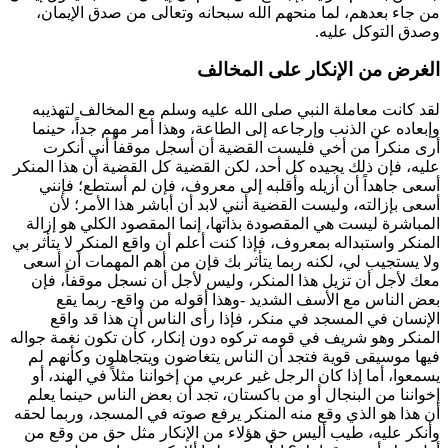
من جاء بعدهم، لما منحهم الله سبحانه وتعالى من صدق الإيمان،
وصدق التوكل عليه.
الغرض من الإنكار على المخالف
لقد كانت معاملة النبي صلى الله عليه وسلم مع المخالف لتهذيبه
وإبعاده عن الذنب وإرجاعه إلى الطاعة، وهذا أمر مهم جداً، حينما
أرى منكراً من أخي فليست القضية أن أسجل موقفاً أني أنكرت
عليه، فإن ذلك يجيده كل أحد، لكن القضية كل القضية أن هذا المنكر
أسعى جاهداً أن أزيله وأقلبه إلى معروف، فإن لم أستطع؛ فإنني
أسعى بإزالته، وليست القضية أنني لابد أن أباشر هذا الأمر؛ لأن
المباشرة ليست هي المقصودة بذاتها، إنما المقصود الكلي هو إزالة
المنكر واستبداله بمعروف، فإذا كنت أعلم أن واقع المنكر لا يتأثر بي
ولا يستجيب لي، لكنه ربما يتأثر بك فإن من أهم المهمات أن أسعى
معك لأجل أن تزيل هذا المنكر، وليس لأجل أن نسجل موقفاً، فإن
بعض الناس مع الأسف الشديد -وهذا أقوله من واقع- ربما يقع
الإنسان في المسجد في منكر، فإذا رأى الناس أن هذا قد واقع
المنكر وهو شريف في قومه تركوه دون إنكار، كأن تكون نغمة جواله
فيها موسيقى قوية فتجد أن الناس يتغاضون ويتجاهلون وكأنهم لم
يسمعوا، أما إذا كان الرجل غير عربي من إخواننا مثلاً في الهند، أو
إخواننا من البنجال أو من باكستان، تجد أن بعض الناس حينما يعلم
أن هذا هو الذي وقع منه المنكر يرفع صوته في المسجد، وربما لحقه
وأنكر عليه، طيب أليس حق هؤلاء من الإنكار مثل حق من وقع من