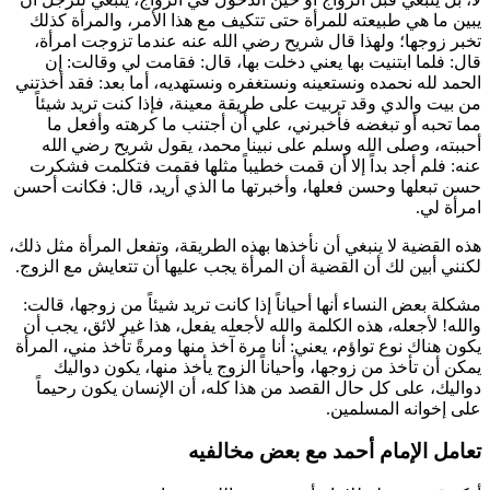
يبين ما هي طبيعته للمرأة حتى تتكيف مع هذا الأمر، والمرأة كذلك
تخبر زوجها؛ ولهذا قال
شريح
رضي الله عنه عندما تزوجت امرأة،
قال: فلما ابتنيت بها يعني دخلت بها، قال: فقامت لي وقالت: إن
الحمد لله نحمده ونستعينه ونستغفره ونستهديه، أما بعد: فقد أخذتني
من بيت والدي وقد تربيت على طريقة معينة، فإذا كنت تريد شيئاً
مما تحبه أو تبغضه فأخبرني، علي أن أجتنب ما كرهته وأفعل ما
أحببته، وصلى الله وسلم على نبينا محمد، يقول
شريح
رضي الله
عنه: فلم أجد بداً إلا أن قمت خطيباً مثلها فقمت فتكلمت فشكرت
حسن تبعلها وحسن فعلها، وأخبرتها ما الذي أريد، قال: فكانت أحسن
امرأة لي.
هذه القضية لا ينبغي أن نأخذها بهذه الطريقة، وتفعل المرأة مثل ذلك،
لكنني أبين لك أن القضية أن المرأة يجب عليها أن تتعايش مع الزوج.
مشكلة بعض النساء أنها أحياناً إذا كانت تريد شيئاً من زوجها، قالت:
والله! لأجعله، هذه الكلمة والله لأجعله يفعل، هذا غير لائق، يجب أن
يكون هناك نوع تواؤم، يعني: أنا مرة آخذ منها ومرةً تأخذ مني، المرأة
يمكن أن تأخذ من زوجها، وأحياناً الزوج يأخذ منها، يكون دواليك
دواليك، على كل حال القصد من هذا كله، أن الإنسان يكون رحيماً
على إخوانه المسلمين.
تعامل الإمام أحمد مع بعض مخالفيه