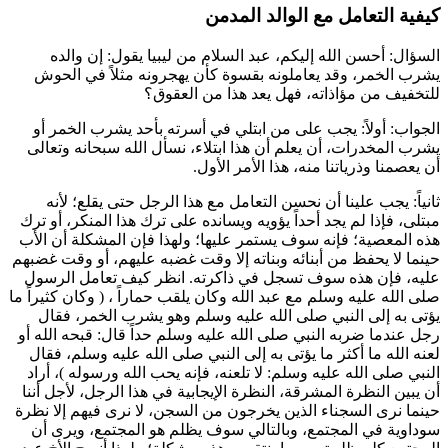
كيفية التعامل مع الوالد المدمن
السؤال: أحسن الله إليكم،
عبد السلام
من ليبيا يقول: إن والده
يشرب الخمر، وقد يعاملونه بقسوة كأن يهجرونه مثلاً في الحوش
للتخفيف من مؤاذاته، فهل يعد هذا من العقوق؟
الجواب: أولاً: يجب على من ابتلي في أسرته بأحد يشرب الخمر أو
يشرب المخدرات، أن يعلم أن هذا ابتلاء، نسأل الله سبحانه وتعالى
أن يعصمنا وذرياتنا منه، هذا الأمر الأول.
ثانياً: يجب علينا أن نحسن التعامل مع هذا الرجل حتى يقلع؛ لأنه
مبتلى، فإذا لم يجد أحداً يؤويه ويسانده على ترك هذا المنكر، أو ترك
هذه المعصية؛ فإنه سوف يستمر عليها؛ ولهذا فإن المشكلة أن الأب
حينما لا يحفظ من أبنائه وبناته إلا وقت غضبه عليهم، أو وقت غضبهم
عليه، فإن هذه سوف تسجل في ذاكرته. انظر كيف تعامل الرسول
صلى الله عليه وسلم مع
عبد الله
وكان يلقب حماراً ، (
وكان كثيراً ما
يؤتى به إلى النبي صلى الله عليه وسلم وهو يشرب الخمر، فقال
رجل عندما ضربه النبي صلى الله عليه وسلم حداً قال: قبحه الله أو
لعنه الله ما أكثر ما يؤتى به إلى النبي صلى الله عليه وسلم، فقال
النبي صلى الله عليه وسلم: لا تلعنه، فإنه يحب الله ورسوله
)، أراد
أن يبين النظرة المشرقة، النظرة الإيجابية في هذا الرجل، لأجل أننا
حينما نرى السجناء الذين يخرجون من السجن، لا نرى فيهم إلا نظرة
سوداوية في المجتمع، وبالتالي سوف يظلم هو المجتمع، ويرى أن