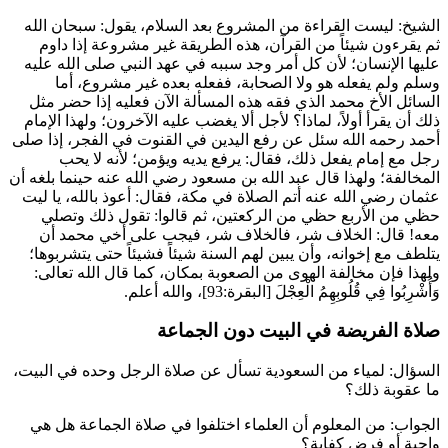
الشيخ: ليست القراءة من المشروع بعد السلام، يقول: سبحان الله
ثم يقرءون شيئاً من القرآن، هذه الطريقة غير مشروعة إذا داوم
عليها الإنسان؛ لأن كل أمر وجد سببه في عهد النبي صلى الله عليه
وسلم ولم يفعله هو ولا الصحابة، ففعله بعده غير مشروع، أما
السائل الأخ
محمد
الذي فقه هذه المسألة الآن فعليه إذا حضر مثل
ذلك أن يقرأ أولاً، لماذا؟ لأجل ألا يغضب عليه الآخرون؛ ولهذا الإمام
أحمد
رحمه الله سئل عن رفع اليدين في القنوت في الفجر، إذا صلى
رجل مع إمام يفعل ذلك، فقال: يرفع يديه ويؤمن؛ لأنه لا يحب
المخالفة؛ ولهذا قال
عبد الله بن مسعود
رضي الله عنه حينما بلغه أن
عثمان
رضي الله عنه أتم الصلاة في مكة، فقال: أعوذ بالله، يا ليت
حظي من الأربع حظي من الركعتين، ثم قالوا: تقول ذلك وتصلي
معه! قال: الخلاف شر، فالخلاف شر، فيجب على أخي
محمد
أن
يتلطف مع إخوانه، وأن يبين لهم السنة شيئاً فشيئاً حتى يتشربوها؛
ولهذا فإن مخالفة الهوى من الصعوبة بمكان، كما قال الله تعالى:
وَأُشْرِبُوا فِي قُلُوبِهِمُ الْعِجْلَ
[البقرة:93]، والله أعلم.
صلاة الفريضة في البيت دون الجماعة
السؤال:
لمياء
من السعودية تسأل عن صلاة الرجل وحده في البيت،
ما عقوبة ذلك؟
الجواب: من المعلوم أن العلماء اختلفوا في صلاة الجماعة هل هي
واجبة أو فرض كفاية؟