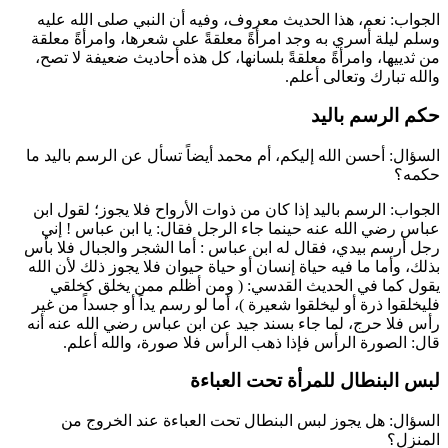
الجواب: نعم، هذا الحديث معروف، وفيه أن النبي صلى الله عليه
وسلم ليلة أسري به وجد امرأةً معلقةً على شعرها، وامرأةً معلقة
من ثدييها، وامرأةً معلقةً بلسانها، كل هذه أحاديث ضعيفة لا تصح،
والله تبارك وتعالى أعلم.
حكم الرسم باليد
السؤال: أحسن الله إليكم،
أم محمد
أيضاً تسأل عن الرسم باليد ما
حكمه؟
الجواب: الرسم باليد إذا كان من ذوات الأرواح فلا يجوز؛ لقول
ابن
عباس
رضي الله عنه حينما جاء الرجل فقال: يا
ابن عباس
! إني
رجل أرسم بيدي، فقال له
ابن عباس
: أما الشجر والجبال فلا بأس
بذلك، وأما ما فيه حياة إنسان أو حياة حيوان فلا يجوز ذلك لأن الله
يقول كما في الحديث القدسي: (
ومن أظلم ممن يخلق كخلقي
فليخلقوا ذرة أو ليخلقوا شعيرة
)، أما لو رسم يداً أو جسداً من غير
رأس فلا حرج، لما جاء بسند جيد عن
ابن عباس
رضي الله عنه أنه
قال: الصورة الرأس فإذا ذهب الرأس فلا صورة، والله أعلم.
لبس البنطال للمرأة تحت العباءة
السؤال: هل يجوز لبس البنطال تحت العباءة عند الخروج من
المنزل؟