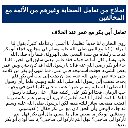
نماذج من تعامل الصحابة وغيرهم من الأئمة مع
المخالفين
تعامل أبي بكر مع عمر عند الخلاف
روى
البخاري
لنا حديثاً عظيماً، أنا أتمنى أن نتأمله كثيراً، يقول لنا
البراء
: (
كنا مع النبي صلى الله عليه وسلم في مجلس، فجاء
أبو بكر
قد بدت ركبتاه من شدة السعي يعني الهرولة، فلما رآه صلى الله
عليه وسلم قال: أما صاحبكم فقد غامر -يعني سابق إلى الخير- فلما
جاء
أبو بكر
رضي الله عنه قال: يا رسول الله! قد كان بيني وبين
عمر
بعض الشيء، فجئت أستميحه فأبى علي، فما انتهى
أبو بكر
من كلامه
حتى جاء
عمر
رضي الله عنه، بعد أن ذهب إلى بيت
أبي بكر
فلم
يجده، فذهب إلى رسول الله صلى الله عليه وسلم، فلما رأى رسول
الله صلى الله عليه وسلم
عمر
؛ غضب، حتى كأنما فقئ في وجهه
حب الرمان، فجثا
أبو بكر
على ركبتيه فقال: على رسلك يا رسول
الله! أنا كنت أظلم أنا كنت أظلم
)، لا يريد أن يمس
عمر
بكلمة ربما
أقضت مضجعه سائر ليلته هذه، لكن الرسول صلى الله عليه وسلم
قد جاءه الوحي وأن الحق كان مع
أبي بكر
فقال: (
كذبتموني
وصدقني
أبو بكر
ما نفعني مال ما نفعني مال
أبي بكر
فهل أنتم
تاركوا لي صاحبي؟ فهل أنتم تاركوا لي صاحبي؟
)، فما أوذي
أبو بكر
بعدها.