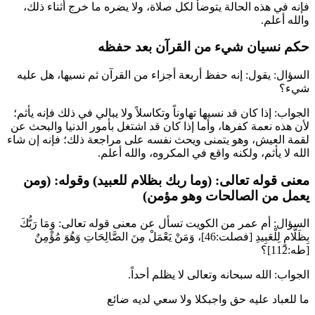
فإنه في هذه الحالة يتوضأ لكل صلاة، ولا يضره ما خرج أثناء ذلك،
والله أعلم.
حكم نسيان شيء من القرآن بعد حفظه
السؤال: يقول: إنه حفظ أربعة أجزاء من القرآن ثم نسيها، هل عليه
شيء؟
الجواب: إذا كان قد نسيها تهاوناً وتكاسلاً ولا يبالي في ذلك فإنه يأثم؛
لأن هذه نعمة كفرها، وأما إذا كان قد اشتغل بأمور الدنيا والبحث عن
لقمة العيش، وهو يتمنى ويحث نفسه على مراجعة ذلك؛ فإنه إن شاء
الله لا يأثم، ولكنه واقع في المكروه، والله أعلم.
معنى قوله تعالى: (وما ربك بظلام للعبيد) وقوله: (ومن
يعمل من الصالحات وهو مؤمن)
السؤال:
أم عمر
من الكويت تسأل عن معنى قوله تعالى:
وَمَا رَبُّكَ
بِظَلَّامٍ لِلْعَبِيدِ
[فصلت:46]،
وَمَنْ يَعْمَلْ مِنَ الصَّالِحَاتِ وَهُوَ مُؤْمِنٌ
[طه:112]؟
الجواب: الله سبحانه وتعالى لا يظلم أحداً.
ما للعباد عليه حق واجبكلا ولا سعي لديه ضائع