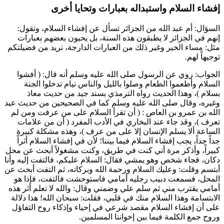
إفشاء السلام واستبداله بعبارات وتحايا أخرى
السؤال:
أم عبد الله
من الجزائر تسأل عن إفشاء السلام، وتقول:
إنهم في الجزائر لا يطبقون هذه السنة، بل يحيون بعضهم بعبارات
مثل: مساء الخير وغير ذلك من العبارات الدارجة، نريد من فضيلتكم
توجيهاً لهم.
الجواب: روي عن الرسول صلى الله عليه وسلم أنه قال: (
أفشوا
السلام وأطعموا الطعام وصلوا بالليل والناس نيام تدخلوا الجنة
بسلام
)، وهذا الحديث رواه
الترمذي
بسند جيد من حديث
معاذ
وغيره، وقال صلى الله عليه وسلم كما في الصحيحين من حديث
عبد
الله بن عمرو بن العاص
: (
أن تقرأ السلام على من عرفت ومن لم
تعرف
)، وقد جاء عند
البخاري
في الأدب المفرد (
أن من علامات
الساعة ألا يسلم الإنسان إلا على من عرف
)، وهذه مشكلة كبيرة
جداً جداً، يجب إفشاء السلام فيما بيننا؛ لأن في إفشاء السلام أثراً
كبيراً، وأذكر مرة أني كنت في طريق، وكنت مشغولاً أبحث عن محل
دكان، فجاء شخص وهو يمشي فقال: السلام عليكم، فالتفت إليه وأنا
أبتسم وقلت: وعليك السلام ورحمة الله وبركاته، ثم التفت أبحث عن
المحل، فسمعت دبيب رجليه أمامي فاستوحشت فالتفت، فإذا هو
أمامي يقترب مني ثم سلم علي وضمني وقال: والله لا تعلم أثر هذه
الابتسامة وهذا السلام منك في قلبي، فقلت: سبحان الله! هذا دلالة
على أن إفشاء السلام مقصد شرعي في إحياء وإذكاء روح التفاؤل
وروح جمع الكلمة فيما بين إخواننا المسلمين.