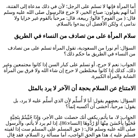
أما المرأة فإنها لا تسلم على الرجل؛ لأن في ذلك مدعاة إلى الفتنة،
أما أنهم يقولون: صباح الخير، لا حرج فالرسول صلى الله عليه وسلم
قال: (
من القوم؟ قالوا: ربيعة، قال: مرحباً بالقوم غير خزايا ولا
ندامى
)، ولكن الأفضل أن يبدءوا بالسلام.
سلام المرأة على من تصادف من النساء في الطريق
السؤال:
أم نورا
من السعودية، تقول المرأة تسلم على من تصادف
من النساء في الطريق ما حكم ذلك؟
الجواب: نعم لا حرج، أو تسلم على كبار السن إذا كانوا مجتمعين وغير
ذلك، كذلك إذا كانوا مختلطين لا حرج إن شاء الله ولا فرق بين المرأة
الشابة والمرأة الكبيرة.
الامتناع عن السلام بحجة أن الآخر لا يرد بالمثل
السؤال: بعضهم يقول: أنا لا أُسلِّم لأن الذي أسلِّم عليه لا يرد، بل
يقول: مرحباً، أخشى أن أكسبه إثماً؟
الجواب: لا، ما يأثم، يكفي أنك حصلت على الأجر،
وَإِذَا حُيِّيتُمْ بِتَحِيَّةٍ
فَحَيُّوا بِأَحْسَنَ مِنْهَا أَوْ رُدُّوهَا
[النساء:86]، إذا لم يرد لا يأثم، والرسول
صلى الله عليه وسلم قال: (
حق المسلم على المسلم ست إذا لقيته
فسلم عليه
)، هذا هو الحق الواجب، أما مسألة رد السلام، فقد قال