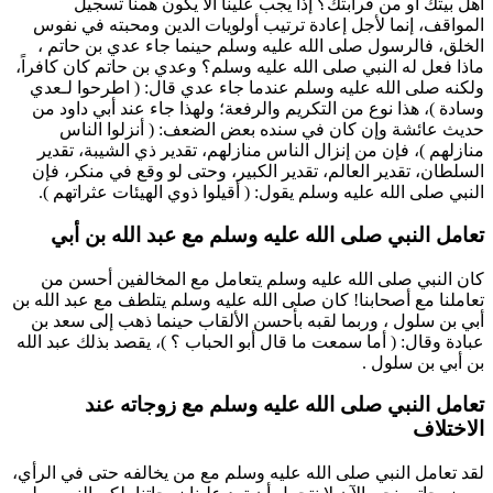
أهل بيتك أو من قرابتك؟ إذاً يجب علينا ألا يكون همنا تسجيل
المواقف، إنما لأجل إعادة ترتيب أولويات الدين ومحبته في نفوس
الخلق، فالرسول صلى الله عليه وسلم حينما جاء
عدي بن حاتم
،
ماذا فعل له النبي صلى الله عليه وسلم؟ و
عدي بن حاتم
كان كافراً،
ولكنه صلى الله عليه وسلم عندما جاء
عدي
قال: (
اطرحوا لـ
عدي
وسادة
)، هذا نوع من التكريم والرفعة؛ ولهذا جاء عند
أبي داود
من
حديث
عائشة
وإن كان في سنده بعض الضعف: (
أنزلوا الناس
منازلهم
)، فإن من إنزال الناس منازلهم، تقدير ذي الشيبة، تقدير
السلطان، تقدير العالم، تقدير الكبير، وحتى لو وقع في منكر، فإن
النبي صلى الله عليه وسلم يقول: (
أقيلوا ذوي الهيئات عثراتهم
).
تعامل النبي صلى الله عليه وسلم مع عبد الله بن أبي
كان النبي صلى الله عليه وسلم يتعامل مع المخالفين أحسن من
تعاملنا مع أصحابنا! كان صلى الله عليه وسلم يتلطف مع
عبد الله بن
أبي بن سلول
، وربما لقبه بأحسن الألقاب حينما ذهب إلى
سعد بن
عبادة
وقال: (
أما سمعت ما قال
أبو الحباب
؟
)، يقصد بذلك
عبد الله
بن أبي بن سلول
.
تعامل النبي صلى الله عليه وسلم مع زوجاته عند
الاختلاف
لقد تعامل النبي صلى الله عليه وسلم مع من يخالفه حتى في الرأي،