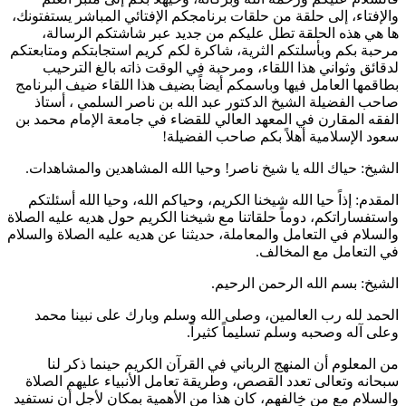
والإفتاء، إلى حلقة من حلقات برنامجكم الإفتائي المباشر يستفتونك،
ها هي هذه الحلقة تطل عليكم من جديد عبر شاشتكم الرسالة،
مرحبة بكم وبأسلتكم الثرية، شاكرة لكم كريم استجابتكم ومتابعتكم
لدقائق وثواني هذا اللقاء، ومرحبة في الوقت ذاته بالغ الترحيب
بطاقمها العامل فيها وباسمكم أيضاً بضيف هذا اللقاء ضيف البرنامج
صاحب الفضيلة الشيخ الدكتور
عبد الله بن ناصر السلمي
، أستاذ
الفقه المقارن في المعهد العالي للقضاء في جامعة الإمام محمد بن
سعود الإسلامية أهلاً بكم صاحب الفضيلة!
الشيخ: حياك الله يا شيخ
ناصر
! وحيا الله المشاهدين والمشاهدات.
المقدم: إذاً حيا الله شيخنا الكريم، وحياكم الله، وحيا الله أسئلتكم
واستفساراتكم، دوماً حلقاتنا مع شيخنا الكريم حول هديه عليه الصلاة
والسلام في التعامل والمعاملة، حديثنا عن هديه عليه الصلاة والسلام
في التعامل مع المخالف.
الشيخ: بسم الله الرحمن الرحيم.
الحمد لله رب العالمين، وصلى الله وسلم وبارك على نبينا محمد
وعلى آله وصحبه وسلم تسليماً كثيراً.
من المعلوم أن المنهج الرباني في القرآن الكريم حينما ذكر لنا
سبحانه وتعالى تعدد القصص، وطريقة تعامل الأنبياء عليهم الصلاة
والسلام مع من خالفهم، كان هذا من الأهمية بمكان لأجل أن نستفيد