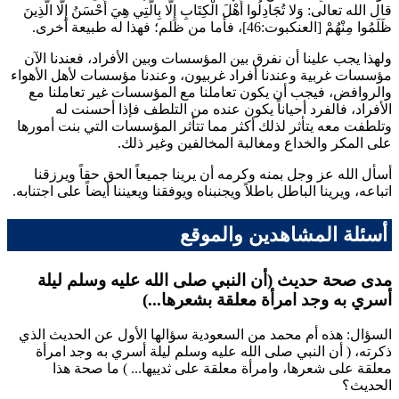
قال الله تعالى:
وَلا تُجَادِلُوا أَهْلَ الْكِتَابِ إِلَّا بِالَّتِي هِيَ أَحْسَنُ إِلَّا الَّذِينَ
ظَلَمُوا مِنْهُمْ
[العنكبوت:46]، فأما من ظلم؛ فهذا له طبيعة أخرى.
ولهذا يجب علينا أن نفرق بين المؤسسات وبين الأفراد، فعندنا الآن
مؤسسات غربية وعندنا أفراد غربيون، وعندنا مؤسسات لأهل الأهواء
والروافض، فيجب أن يكون تعاملنا مع المؤسسات غير تعاملنا مع
الأفراد، فالفرد أحياناً يكون عنده من التلطف فإذا أحسنت له
وتلطفت معه يتأثر لذلك أكثر مما تتأثر المؤسسات التي بنت أمورها
على المكر والخداع ومغالبة المخالفين وغير ذلك.
أسأل الله عز وجل بمنه وكرمه أن يرينا جميعاً الحق حقاً ويرزقنا
اتباعه، ويرينا الباطل باطلاً ويجنبناه ويوفقنا ويعيننا أيضاً على اجتنابه.
أسئلة المشاهدين والموقع
مدى صحة حديث (أن النبي صلى الله عليه وسلم ليلة
أسري به وجد امرأة معلقة بشعرها...)
السؤال: هذه
أم محمد
من السعودية سؤالها الأول عن الحديث الذي
ذكرته، (
أن النبي صلى الله عليه وسلم ليلة أسري به وجد امرأة
معلقة على شعرها، وامرأة معلقة على ثدييها...
) ما صحة هذا
الحديث؟