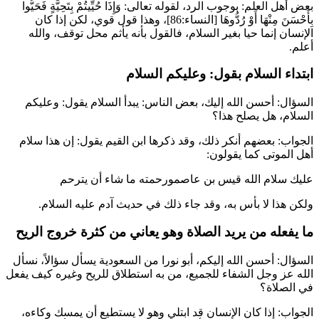
بعض أهل العلم: بوجوب الرد، لقوله تعالى:
وَإِذَا حُيِّيتُمْ بِتَحِيَّةٍ فَحَيُّوا
بِأَحْسَنَ مِنْهَا أَوْ رُدُّوهَا
[النساء:86]، وهذا قول قوي، لكن إذا كان
الإنسان إنما حيا بغير السلام، فالقول بأنه يأثم محل توقف، والله
أعلم.
ابتداء السلام بقول: وعليكم السلام
السؤال: أحسن الله إليك، بعض الناس: يبدأ السلام يقول: وعليكم
السلام، هل يصلح هذا؟
الجواب: بعضهم أنكر ذلك، وقد ذكرها
ابن القيم
يقول: إن هذا سلام
أهل الموتى كما يقولون:
عليك سلام الله قيس بن عاصمورحمته ما شاء أن يترحم
ولكن هذا لا بأس به، وقد جاء ذلك في حديث آدم عليه السلام.
ما يفعله من يريد الصلاة وهو يعاني من كثرة خروج الريح
السؤال: أحسن الله إليكم،
أبو نورا
من السعودية يسأل سؤالاً، نسأل
الله عز وجل الشفاء للجميع، من به استطلاق للريح وغيره كيف يفعل
في الصلاة؟
الجواب: إذا كان الإنسان قد ابتلي وهو لا يستطيع أن يمسك وكاءه،