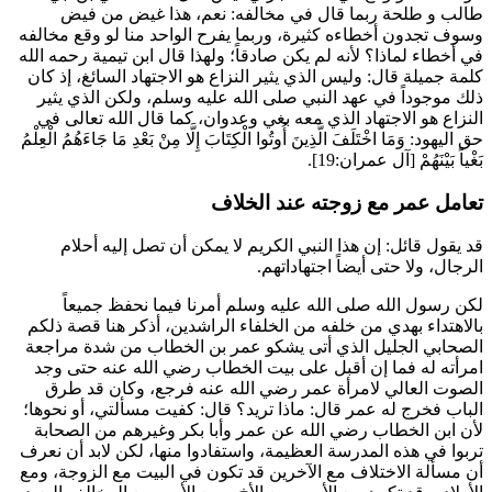
طالب
و
طلحة
ربما قال في مخالفه: نعم، هذا غيض من فيض
وسوف تجدون أخطاءه كثيرة، وربما يفرح الواحد منا لو وقع مخالفه
في أخطاء لماذا؟ لأنه لم يكن صادقاً؛ ولهذا قال
ابن تيمية
رحمه الله
كلمة جميلة قال: وليس الذي يثير النزاع هو الاجتهاد السائغ، إذ كان
ذلك موجوداً في عهد النبي صلى الله عليه وسلم، ولكن الذي يثير
النزاع هو الاجتهاد الذي معه بغي وعدوان، كما قال الله تعالى في
حق اليهود:
وَمَا اخْتَلَفَ الَّذِينَ أُوتُوا الْكِتَابَ إِلَّا مِنْ بَعْدِ مَا جَاءَهُمُ الْعِلْمُ
بَغْياً بَيْنَهُمْ
[آل عمران:19].
تعامل عمر مع زوجته عند الخلاف
قد يقول قائل: إن هذا النبي الكريم لا يمكن أن تصل إليه أحلام
الرجال، ولا حتى أيضاً اجتهاداتهم.
لكن رسول الله صلى الله عليه وسلم أمرنا فيما نحفظ جميعاً
بالاهتداء بهدي من خلفه من الخلفاء الراشدين، أذكر هنا قصة ذلكم
الصحابي الجليل الذي أتى يشكو
عمر بن الخطاب
من شدة مراجعة
امرأته له فما إن أقبل على بيت
الخطاب
رضي الله عنه حتى وجد
الصوت العالي لامرأة
عمر
رضي الله عنه فرجع، وكان قد طرق
الباب فخرج له
عمر
قال: ماذا تريد؟ قال: كفيت مسألتي، أو نحوها؛
لأن
ابن الخطاب
رضي الله عن
عمر
و
أبا بكر
وغيرهم من الصحابة
تربوا في هذه المدرسة العظيمة، واستفادوا منها، لكن لابد أن نعرف
أن مسألة الاختلاف مع الآخرين قد تكون في البيت مع الزوجة، ومع