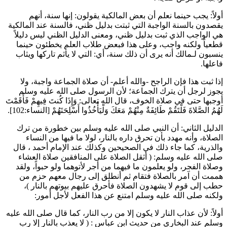
أولاً: يجب حينما نعلم أن بعض المالكية يقولون: إنها سنة، أنهم
يقصدون بالسنة الواجبة التي ثبتت بدليل ظني، فالسنة عند المالكية
هي الواجب الذي ثبت بدليل ظني، ومعنى الدليل الظني ليس دليلاً
قطعياً ولكنه واجب، وعلى هذا فبعض طلاب العلم يخطئون حينما
ينسبون لـ
مالك
أنه يرى أن ذلك سنة، أي: التي لا يأثم تاركها ويثاب
فاعلها.
إذا ثبت هذا فإن الراجح -والله أعلم- أن صلاة الجماعة واجبة، ولا
يجوز لرجل أن يترك الجماعة؛ لأن الرسول صلى الله عليه وسلم
أوجبها حتى في صلاة الخوف، قال الله تعالى:
وَإِذَا كُنتَ فِيهِمْ فَأَقَمْتَ
لَهُمُ الصَّلاةَ فَلْتَقُمْ طَائِفَةٌ مِنْهُمْ مَعَكَ وَلْيَأْخُذُوا أَسْلِحَتَهُمْ
[النساء:102].
الدليل الثاني: أن النبي صلى الله عليه وسلم بين خطورة من ترك
الصلاة، وأنه مهدد بأن تحرق داره بالنار، لولا ما فيها من النساء
والذرية، كما جاء ذلك في الصحيحين وكذلك عند الإمام
أحمد
، قال
صلى الله عليه وسلم: (
أثقل الصلاة على المنافقين صلاة العشاء
وصلاة الفجر، ولو يعلمون ما فيهما من أجر لأتوهما ولو حبواً، ولقد
هممت أن آمر بالصلاة فتقام ثم أنطلق إلى رجال معهم حزم من
حطب إلى قوم لا يشهدون الصلاة فأحرق عليهم بيوتهم بالنار
)،
ولكنه صلى الله عليه وسلم امتنع عن هذا الفعل لأجل أمور:
أولاً: لأن عذاب النار لا يكون إلا من رب النار، كما قال صلى الله عليه
وسلم عند
البخاري
من حديث
ابن عباس
: (
لا يعذب بالنار إلا رب