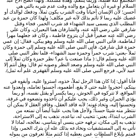
المجتمع كله ظلمة، وربما ينتقم، وهذه مشكلة؛ ولهذا أنصح الأخ
عبد
السلام
أو غيره أن يتعامل مع والده وقت عدم شربه بالتي هي
أحسن؛ لأن الإنسان أحياناً وقت الشرب يكون ثملاً، ودفعك لوالدك أو
غضبك عليه ربما لا تأثم بذلك لأنه غير مكلف؛ ولهذا كان
حمزة بن عبد
المطلب
الذي يسمى سيد الشهداء قد شرب الخمر، فجاء وقتل
شارفي
علي
رضي الله عنه، والشارفان هما البعيران، وكان
علي
رضي الله عنه صغيراً قبل أن يتزوج
فاطمة
، وكان قد جعلهما مهراً
لـ
فاطمة
، فأتى النبي صلى الله عليه وسلم وهو يبكي، فقال: إن عمي
حمزة
قتل شارفيّ، فأتى النبي صلى الله عليه وسلم إلى
حمزة
وكان
ثملاً -يعني: شرب خمراً و
حمزة
سيد الشهداء- فلما نظر النبي صلى
الله عليه وسلم قال: (
ماذا صنعت يا عم؟ نظر
حمزة
وكان ثملاً إلى
النبي صلى الله عليه وسلم وصعد النظر وصوبه ثم قال: وهل أنتم إلا
عبيد لأبي، فرجع النبي صلى الله عليه وسلم القهقرى علم أنه ثمل
).
فأنا أقول: إذا كان هذا الرجل ثملاً، خذوه، استروا عليه، وأبقوه في
بيتكم، احجروا عليه حتى لا يقع، أطعموه، أحسنوا تعامله، وأبعدوا عنه
المواقع، لا تتركوه في الحوش، ربما يكسر أو يقتل نفسه، أو ربما
يؤذي الجيران وغير ذلك، يجب عليكم أن تأخذوه وتضعوه في غرفة،
وتحسنوا إليه، وتخادعونه؛ لأنه فاقد العقل، وفاقد العقل لا يمكن أن
ننتظر منه شيئاً حسناً؛ ولأجل هذا يجب علينا أيضاً أن نمنعه من
الشرب ابتداءً، يعني: نتحبب له، نباعده، نذهب به إلى الاستراحة،
نذهب به إلى مكان، نرفهه حتى ينسى أو يتناسى، نعالجه، لماذا لا
نأتي به إلى المستشفيات ونخادعه بذلك عله أن يترك الخمر، وإذا
قمتم بإبلاغ السلطات عمن يعطيه إذا كنتم مثلاً تعرفون من يموله