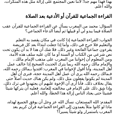
بهذا فهذا مهم جداً؛ لأننا نعين المجتمع على إزالة مثل هذه المنكرات،
والله أعلم.
القراءة الجماعية للقرآن أو الأدعية بعد الصلاة
السؤال:
محمد
من المغرب يسأل عن القراءة الجماعية للقرآن عقب
الصلاة فيما يبدو لي أو قبيلها ثم أيضاً الدعاء الجماعي؟
الجواب: القراءة الجماعية إذا كانت في مكان يقصد به التعلم
والتعليم فلا حرج في ذلك، وأما إذا جعلت ابتداءً بعد كل فريضة
يقرءون جماعياً الفاتحة وغير ذلك، فلا شك أن هذا لا بد أن يكون تحت
نص شرعي من الكتاب أو السنة أو ما كان عليه سلف هذه الأمة،
ومن المعلوم أن إخواننا من المغرب على مذهب الإمام
مالك
،
والإمام
مالك
رحمه الله ربما يترك الحديث الصحيح إذا خالف عمل
أهل المدينة، وأنا أقول لإخواننا في المغرب: اقتدوا بـ
مالك
رحمه الله،
فـ
مالك
رحمه الله يرى أن عمل أهل المدينة حجة، فنرى أن أهل
المدينة لم يكونوا يفعلون مثل ذلك، ولم يكن هناك حديث أصلاً حتى
يقال بخلاف ذلك، فأنا أرى أن الإخوة عليهم أن يجتهدوا في ترك ذلك،
وإذا شق ذلك على الإمام في مخالفته للعامة، فعليه أن يتركها شيئاً
فشيئاً حتى يعتاد الناس إزالة هذا الخطأ، والله أعلم.
المقدم: الله المستعان، نسأل الله عز وجل أن يوفق الجميع لهداه،
ماذا لو كانوا مثلاً يعمدون إلى القراءة الجماعية قرآن كريم بعد
المغرب باستمرار ولو شيئاً يسيراً؟