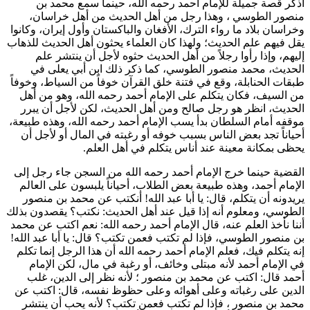
أذكر قصة جميلة للإمام
أحمد
رحمه الله، حينما سمع
محمد بن
منصور الطوسي
، وهذا رجل من أهل الحديث من أهل خراسان،
وخراسان بلاد ما رواء الترك، الأفغان والباكستان وأول إيران، وكانوا
يقل فيهم علم الحديث؛ ولهذا كان العلماء يحثون أهل الحديث للذهاب
إليهم، وإذا رأوا رجلاً من أهل الحديث حثوه لأجل أن ينتشر علم
الحديث،
محمد منصور الطوسي
، كما ذكر ذلك
ابن أبي يعلى
في
طبقات الحنابلة، وقع في فتنة خلق القرآن خوفاً من السياط، وخوفاً
من السيف، فكان يتكلم على الإمام
أحمد
رحمه الله، وهو من أهل
الحديث، انظر هو رجل صالح ومن أهل الحديث، لكن لأجل أن يبرر
موقفه أمام السلطان بدأ يسب الإمام
أحمد
رحمه الله، وهذه طبيعة،
أحياناً تجد بعض الناس بسبب خوفه أو رغبته في المال أو لأجل أن
يحظى بمكانة معينة عند أناس يتكلم في أهل العلم.
القضية حينما خرج الإمام
أحمد
رحمه الله من السجن جاء رجل إلى
الإمام
أحمد
، وهذه طبيعة بعض الطلاب، أحياناً يلبسون على العالم
يريدونه أن يتكلم، قال: يا
أبا عبد الله
! أنكتب عن
محمد بن منصور
الطوسي
، ومعلوم أنه إذا قيل عند أهل الحديث: نكتب؟ يقصدون بذلك
أننا نأخذ العلم عنه، قال الإمام
أحمد
رحمه الله: نعم اكتب عن
محمد
بن منصور الطوسي
، فإذا لم تكتب فعمن تكتب؟ قال: يا
أبا عبد الله
!
إنه يتكلم فيك، فعلم الإمام
أحمد
رحمه الله أن هذا الرجل إنما تكلم
في الإمام
أحمد
لأنه مبتلى وخائف، أو رغبة في مال، لكن الإمام
أحمد
قال: اكتب عن
محمد بن منصور
؛ لأنه نظر إلى الدين، غلب
الدين على رغباته وعلى أهوائه وعلى حظوظ نفسه، قال: اكتب عن
محمد بن منصور
، فإذا لم تكتب فعمن تكتب؟ لأنه يحب أن ينتشر