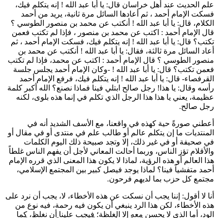
علم الحديث عند أهل خراسان قال: يا
أبا عبد الله
! إنه يتكلم فيك،
فسكت الإمام
أحمد
، ثم أعادها السائل مرة ثانية، يريد من
أحمد
الكلام، قال: يا
أبا عبد الله
! أنكتب عن
محمد بن منصور الطوسي
؟
قال الإمام
أحمد
: اكتب عن
محمد بن منصور
، فإذا لم تكتب فعمن
تكتب؟ قال: يا
أبا عبد الله
! إنه يتكلم فيك، فسكت الإمام
أحمد
، ثم
أعاد السائل مرة ثالثة، فقال: يا
أبا عبد الله
! أنكتب عن
محمد بن
منصور الطوسي
؟ قال الإمام
أحمد
: اكتب عن
محمد
، فإذا لم تكتب
فعمن تكتب؟ قال: يا
أبا عبد الله
! -وكان الإمام
أحمد
يجلس جلسة
القرفصاء- قال: يا
أبا عبد الله
! إنه يتكلم فيك، فرفع الإمام
أحمد
رأسه وقال: يا هذا! رجل صالح ابتلي فينا فماذا نصنع؟ الله أكبر كلمة
عظيمة، يعني يا هذا هذا الرجل الذي تكلم في إنما هذه بلوى، لكنه
رجل صالح.
أعطني صورةً حية كهذه في واقعنا، مع الأسف الشديد أنه في
المنتديات ما إن يتكلم عالم أو طالب علم في منتدى أو في مقال أو
في صحيفة أو في غير ذلك، إلا وتجد صبيحة ذلك اليوم الكلمات
والأقلام تؤز الناس، وربما أحالت المعاني لأجل أن يفهم الناس غلطاً
هذا العالم أو هذه الرؤية، لماذا لا يكون هذا المعنى الذي قرره الإمام
أحمد
متفشياً فينا؟ لماذا يوجد فيصل كبير بين المجتمع الإسلامي،
مجتمع كل حزب بما لديهم فرحون.
أنا لا أقول: إننا يجب أن نسكت عن هذه الأخطاء، لا، يجب أن نرد على
هذه الأخطاء، لكن هذا الرد ينبغي أن يكون فيه رحمة، فيه نوع من
الود، أما الذي لا يحسن معه إلا الغلظة؛ فيجب علينا أن نغلظ، كما