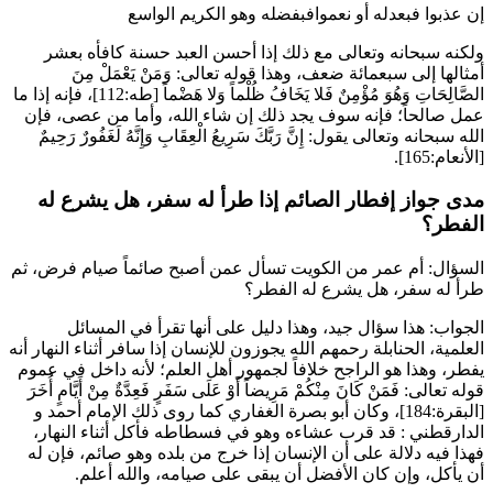
إن عذبوا فبعدله أو نعموافبفضله وهو الكريم الواسع
ولكنه سبحانه وتعالى مع ذلك إذا أحسن العبد حسنة كافأه بعشر
أمثالها إلى سبعمائة ضعف، وهذا قوله تعالى:
وَمَنْ يَعْمَلْ مِنَ
الصَّالِحَاتِ وَهُوَ مُؤْمِنٌ فَلا يَخَافُ ظُلْماً وَلا هَضْماً
[طه:112]، فإنه إذا ما
عمل صالحاً؛ فإنه سوف يجد ذلك إن شاء الله، وأما من عصى، فإن
الله سبحانه وتعالى يقول:
إِنَّ رَبَّكَ سَرِيعُ الْعِقَابِ وَإِنَّهُ لَغَفُورٌ رَحِيمٌ
[الأنعام:165].
مدى جواز إفطار الصائم إذا طرأ له سفر، هل يشرع له
الفطر؟
السؤال:
أم عمر
من الكويت تسأل عمن أصبح صائماً صيام فرض، ثم
طرأ له سفر، هل يشرع له الفطر؟
الجواب: هذا سؤال جيد، وهذا دليل على أنها تقرأ في المسائل
العلمية، الحنابلة رحمهم الله يجوزون للإنسان إذا سافر أثناء النهار أنه
يفطر، وهذا هو الراجح خلافاً لجمهور أهل العلم؛ لأنه داخل في عموم
قوله تعالى:
فَمَنْ كَانَ مِنْكُمْ مَرِيضاً أَوْ عَلَى سَفَرٍ فَعِدَّةٌ مِنْ أَيَّامٍ أُخَرَ
[البقرة:184]، وكان
أبو بصرة الغفاري
كما روى ذلك الإمام
أحمد
و
الدارقطني
: قد قرب عشاءه وهو في فسطاطه فأكل أثناء النهار،
فهذا فيه دلالة على أن الإنسان إذا خرج من بلده وهو صائم، فإن له
أن يأكل، وإن كان الأفضل أن يبقى على صيامه، والله أعلم.