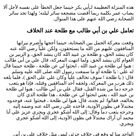
هذه المنزلة العظيمة لـ
أبي بكر
حينما جعل الخطأ على نفسه لأجل ألا
يصاب
عمر
بكلمة ربما أقضت مضجعه سائر ليلته؛ ولهذا تجد سائر
الصحابة رضي الله عنهم على هذا المنوال.
تعامل علي بن أبي طالب مع طلحة عند الخلاف
وقعت معركة الجمل بين الصحابة، حينما أججها وأضرم نيرانها
المنافقون عليهم من الله ما يستحقون، ولكن
علياً
رضي الله عنه
كان ينشد الحق، و
طلحة بن عبيد الله
كان ينشد الحق، و
الزبير بن
العوام
كان ينشد الحق، ولما انتهت المعركة، قال
علي بن أبي طالب
: هبوا لي
طلحة بن عبيد الله
، ابحثوا لي عن
طلحة
،
طلحة
حينما قال
له
علي
: يا
طلحة
أو ما سمعت رسول الله صلى الله عليه وسلم
قال: (
يا
طلحة
! سوف تخالف
علياً
وكان علي على الحق
)، فلما بلغه
ذلك هرب من المعركة، ولحقه أحد المنافقين وقتله، فإذا هو يثعب
جرحه دماً من شدة القتل، فقال
علي بن أبي طالب
: هبوا لي
طلحة
بن عبيد الله
، يعني ابحثوا لي عن
طلحة
، هذا
طلحة
الذي كان
يخالفه، فقالوا: لم نجده، قال: هبوا لي
طلحة
، فبحثوا عنه، فوجدوه
مجندلاً في بطون الأودية، فأخذه
علي
رضي الله عنه وضمه إليه
وجرحه يثعب دماً وقال: إلى الله أشكو عجري وبجري عزيز علي
أبا
محمد
أن أراك مجندلاً في بطون الأودية، إلى الله أشكو عجري
وبجري.
الواحد منا لو وقع في خلاف جزئي ليس مثل خلاف
علي بن أبي