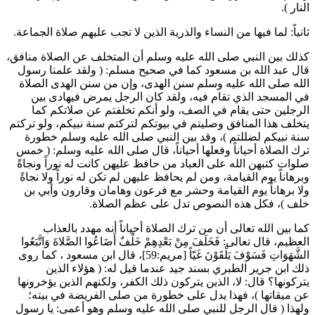
النار
).
ثانياً: لما فيها من النساء والذرية الذين لا تجب عليهم صلاة الجماعة.
كذلك بين النبي صلى الله عليه وسلم أن المتخلف عن الصلاة منافق،
قال
عبد الله بن مسعود
كما في صحيح مسلم: (
ولقد علمنا رسول
الله صلى الله عليه وسلم سنن الهدى، وإن من سنن الهدى الصلاة
في المسجد الذي تقام فيه، ولقد كان الرجل يمرض فيهادى بين
الرجلين حتى يقام في الصف، ولو أنكم تخلفتم عن صلاتكم كما
يتخلف هذا المنافق وصليتم في بيوتكم لتركتم سنة نبيكم، ولو تركتم
سنة نبيكم لضللتم
)، وقد بين النبي صلى الله عليه وسلم خطورة
ترك الصلاة أحياناً وفعلها أحياناً، قال صلى الله عليه وسلم: (
خمس
صلوات كتبهن الله على العباد من حافظ عليهن كانت له نوراً ونجاةً
وبرهاناً يوم القيامة، ومن لم يحافظ عليهن لم تكن له نوراً ولا نجاةً
ولا برهاناً يوم القيامة وحشر مع فرعون و
هامان
و
قارون
و
أبي بن
خلف
)، فكل هذه النصوص تدل على عظم الصلاة.
كما بين الله تعالى أن من ترك الصلاة أحياناً أنه مهدد بالعذاب
العظيم، قال تعالى:
فَخَلَفَ مِنْ بَعْدِهِمْ خَلْفٌ أَضَاعُوا الصَّلاةَ وَاتَّبَعُوا
الشَّهَوَاتِ فَسَوْفَ يَلْقَوْنَ غَيّاً
[مريم:59]، قال
ابن مسعود
، كما روى
ذلك
ابن جرير الطبري
بسند جيد عندما قيل له: (
هؤلاء الذين
يتركونها؟ قال: لا، الذين يتركون ذلك الكفر، ولكنهم الذين يؤخرونها
عن ميقاتها
)، فهذا يدل على خطورة من صلى الفريضة في بيته؛
ولهذا (
قال الرجل للنبي صلى الله عليه وسلم وهو أعمى: يا رسول