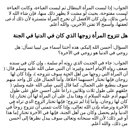
الجواب: إذا لبست المرأة البنطال ثم لبست العباءة، وكانت العباءة
ليست مفتوحة، بحيث لو مشت لا يظهر ذلك منها، فإن شاء الله لا
بأس بذلك، وإن كان الأفضل أن تخرج المرأة متسترة لأن ذلك أدعى
لعفتها، وأسمح ألا تفتن الآخرين، والله أعلم.
هل تتزوج المرأة زوجها الذي كان في الدنيا في الجنة
السؤال: أحسن الله إليكم، هذه أختنا
أسماء
من ليبيا تسأل: هل
زوجي في الدنيا هو زوجي في الآخرة؟
الجواب: جاء في الحديث الذي روته
أم سلمة
، وإن كان في سنده
ضعف رواه الإمام
أحمد
وغيره: أن النبي صلى الله عليه وسلم قال: (
أن المرأة التي زوجها من أهل الجنة سوف تتزوجه
)، وإذا كان لها
زوجان فإنها تختار أحسنهما أخلاقاً، وأما الجمال فإن كل واحد منهم
سوف ينطبع على الجمال، كما قال النبي صلى الله عليه وسلم: (
خلقهم على طول ثلاث وثلاثين ذراعاً على أحسن خلق على طول
أبيهم آدم عليه السلام
)، وهذا يدل على أن المرأة لها أن تختار، إذا
كان لها زوجان، وأما إذا لم تتزوج؛ فإنها تختار الزوج الذي تراه في
الآخرة وترضاه بإذن الله تعالى، وإذا كانت تتمنى أن تتزوج زوجاً في
الدنيا ولم يحصل وكان من أهل الجنة، فإنها في الآخرة تختار إما هذا
أو غير ذلك؛ لأن الله سبحانه وتعالى سوف يبدل نظرها إلى أحسن
من ذلك، والله أعلم.