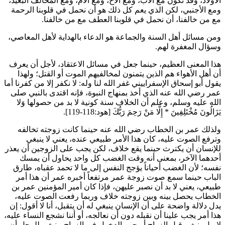
الأولاد، وقد تكون مع الأب، ومع الأخ، ومع الأم، ومع المخالف البعيد،
ومع الأجنبي، لكن الذي يعم كل ذلك هو أن نحمل في قلوبنا الرحمة
مع من خالفنا، أن نحمل في قلوبنا العطف مع من خالفنا.
ومن مسائل أهل السنة والجماعة هو الدعاء بالهداية لأهل المعاصي،
وسؤال المغفرة لهم.
هذا المعنى العظيم، حينما جعل في مسائل الاعتقاد، لأجل أن يعرف
أن أهل الأهواء هم الذين يتمنون لمخالفيهم الموت أو القتل؛ ولهذا
يقول
أبو إسحاق الإسفراييني
غفر الله لنا وله: لا نكفر إلا من كفرنا أما
عمر
رضي الله عنه الذي أخذ بمنهاج النبوة، فإنه اقتدى بالنبي صلى
الله عليه وسلم، وعلم أن الخلاف سنة كونية لا بد من حصولها
وَلا
يَزَالُونَ مُخْتَلِفِينَ
*
إِلَّا مَنْ رَحِمَ رَبُّكَ
[هود:118-119].
ولذلك
عمر بن الخطاب
رضي الله عنه حينما كانت زوجته تخالفه
وترفع الصوت عليه، كان هذا الأمر طبيعي عنده، يعني لا ينبغي
للإنسان أن يكترث حينما يقع خلاف، لكن يجب على الزوجين أن يعذر
أحدهما الآخر، بمعنى أنه وقت الغضب كل واحد يحاول أن يمسك
نفسه؛ لأن الغضب أحياناً يؤجج النفس إلى ما لا تحمد عقباه، طارق
الباب حينما سمع صوت زوجة
عمر
مرتفعاً أخبره
عمر
أن هذا أمر
طبيعي، يعني لا بد أن نصبر عليهن، فإذا كان أمير المؤمنين
عمر بن
الخطاب
يحصل بينه وبين زوجته خلاف وربما رفعت الصوت عليه،
يدل دلالة واضحة على أن الإنسان ينبغي له أن يتقبل، أنا لا أقول: إن
هذا أمر يجب علينا أن نقبله دون أن نعالجه، أو أننا نشجع النساء عليه،
لا، بل ينبغي قبل الزواج أو حين الدخول في الزواج، ينبغي للرجل أن