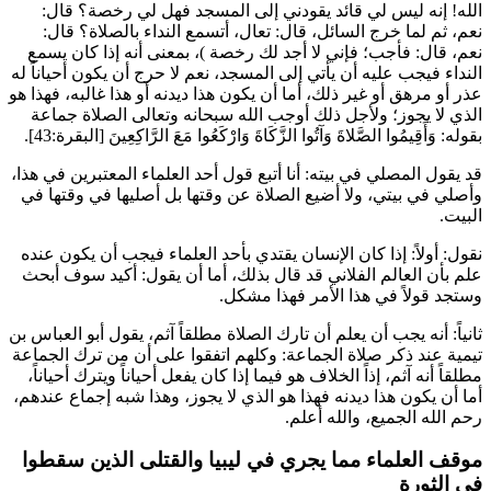
الله! إنه ليس لي قائد يقودني إلى المسجد فهل لي رخصة؟ قال:
نعم، ثم لما خرج السائل، قال: تعال، أتسمع النداء بالصلاة؟ قال:
نعم، قال: فأجب؛ فإني لا أجد لك رخصة
)، بمعنى أنه إذا كان يسمع
النداء فيجب عليه أن يأتي إلى المسجد، نعم لا حرج أن يكون أحياناً له
عذر أو مرهق أو غير ذلك، أما أن يكون هذا ديدنه أو هذا غالبه، فهذا هو
الذي لا يجوز؛ ولأجل ذلك أوجب الله سبحانه وتعالى الصلاة جماعة
بقوله:
وَأَقِيمُوا الصَّلاةَ وَآتُوا الزَّكَاةَ وَارْكَعُوا مَعَ الرَّاكِعِينَ
[البقرة:43].
قد يقول المصلي في بيته: أنا أتبع قول أحد العلماء المعتبرين في هذا،
وأصلي في بيتي، ولا أضيع الصلاة عن وقتها بل أصليها في وقتها في
البيت.
نقول: أولاً: إذا كان الإنسان يقتدي بأحد العلماء فيجب أن يكون عنده
علم بأن العالم الفلاني قد قال بذلك، أما أن يقول: أكيد سوف أبحث
وستجد قولاً في هذا الأمر فهذا مشكل.
ثانياً: أنه يجب أن يعلم أن تارك الصلاة مطلقاً آثم، يقول
أبو العباس بن
تيمية
عند ذكر صلاة الجماعة: وكلهم اتفقوا على أن من ترك الجماعة
مطلقاً أنه آثم، إذاً الخلاف هو فيما إذا كان يفعل أحياناً ويترك أحياناً،
أما أن يكون هذا ديدنه فهذا هو الذي لا يجوز، وهذا شبه إجماع عندهم،
رحم الله الجميع، والله أعلم.
موقف العلماء مما يجري في ليبيا والقتلى الذين سقطوا
في الثورة