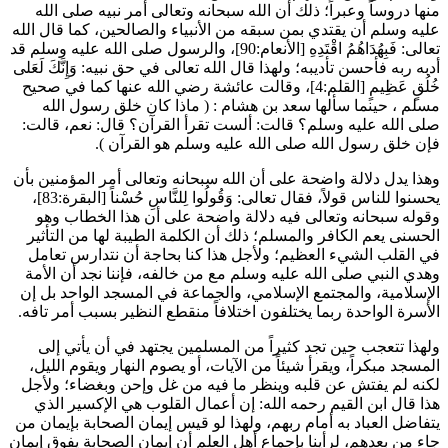
منها دروساً وعبراً؛ ذلك أن الله سبحانه وتعالى أمر نبيه صلى الله
عليه وسلم أن يقتدي بمن سبقه من الأنبياء والصالحين، كما قال الله
تعالى:
فَبِهُدَاهُمُ اقْتَدِهِ
[الأنعام:90]، والرسول صلى الله عليه وسلم قد
أدبه ربه فأحسن تأديبه؛ ولهذا قال الله تعالى في حق نبيه:
وَإِنَّكَ لَعَلى
خُلُقٍ عَظِيمٍ
[القلم:4]، وقالت
عائشة
رضي الله عنها كما في صحيح
مسلم
، حينما سألها
سعد بن هشام
: (
ماذا كان خلق رسول الله
صلى الله عليه وسلم؟ قالت: ألست تقرأ القرآن؟ قال: نعم، قالت:
فإن خلق رسول الله صلى الله عليه وسلم هو القرآن
).
وهذا يدل دلالة واضحة على أن الله سبحانه وتعالى أمر المؤمنين بأن
يحسنوا للناس قولاً، فقال تعالى:
وَقُولُوا لِلنَّاسِ حُسْناً
[البقرة:83]،
وقوله سبحانه وتعالى فيه دلالة واضحة على أن هذا الخطاب وهو
الحسنى يعم الكافر والمسلم؛ ذلك أن الكلمة الطيبة لها من التأثير
في القلب الشيء العظيم؛ ولأجل هذا كنا بحاجة أن نتدارس تعامل
وهدي النبي صلى الله عليه وسلم مع من خالفه، فإننا نجد أن الأمة
الإسلامية، والمجتمع الإسلامي، والجماعة في المسجد الواحد بل إن
الأسرة الواحدة ربما يختلفون اختلافاً منقطع النظير بسبب أمر تافه.
ولهذا تتعجب حين تجد كثيراً من المسلمين يجتهد في أن يأتي إلى
المسجد مبكراً، ويقرأ شيئاً من الآيات، أو يصوم النهار ويقوم الليل،
لكنه لم يفتش عن قلبه وينظر ما فيه من غل وإحن وبغضاء؛ ولأجل
هذا قال
ابن القيم
رحمه الله: إن أعمال القلوب هي الإكسير الذي
يتفاضل العباد به أمام ربهم، ولهذا لو قيس إيمان الصحابة بإيمان من
جاء من بعدهم، لرأينا بإجماع أهل العلم أن إيمان الصحابة يفوق إيمان