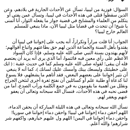
السؤال:
فوزية
من ليبيا، تسأل عن الأحداث الجارية في بلادهم، وعن
الذين سقطوا قتلى في هذه الأحداث في ليبيا، وتسأل عمن يفتي أو
يتكلم من العلماء والمشايخ في قضية جواز ما يفعله الثوار، أنا أتمنى
يا شيخ! أن تتحدث في قضايا مثل ليبيا الآن، ماذا ينبغي للمسلم
العالم خارج ليبيا؟
الجواب: أنا قلت مراراً وتكراراً، أنه يجب على إخواننا في ليبيا أن
يقتدوا بأهل السنة والجماعة الذين لهم حق بطاعتهم واتباع أقوالهم؛
لأنهم يهتدون بسنة النبي صلى الله عليه وسلم، فإذا كان السواد
الأعظم على رأي معين فبه فائتموا، أما الذي يرى أنه يريد أن يعتصم
فله أن يبقى؛ لقوله صلى الله عليه وسلم كما في حديث
عقبة
: (
ابك
على خطيئتك وليسعك بيتك وأمسك عليك لسانك
)، كما أنه لا ينبغي
أن نثير إخواننا على بعضهم البعض، فقد أتاهم ما يشغلهم، فلا يسوغ
لنا كدعاة أو طلبة علم أو كسائلين أن نفتح ثغرة أخرى لنثخن الجراح
ونقلل من أهمية ما يقومون به في جمع الكلمة ورأب الصدع، أما من
قضى نحبه في هذه الأحداث، فنسأل الله سبحانه وتعالى أن يعفو
عنهم ويغفر لهم.
نسأل الله سبحانه وتعالى في هذه الليلة المباركة أن يحقن الدماء،
اللهم احقن دماء إخواننا في ليبيا! واحقن دماء إخواننا في سوريا!
واحقن دماء إخواننا في اليمن! اللهم ول عليهم خيارهم، واكفهم شر
شرارهم! والله أعلم.