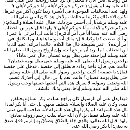
من زوجاته، نحن الآن لا نتحمل أن ترد علينا زوجاتنا، لكن النبي صلى
الله عليه وسلم يقول: (
خيركم خيركم لأهله وأنا خيركم لأهلي
)؛
ولهذا تجد المخالفات الموجودة في الأسرة ربما تكون أكثر من غيرها؛
لكثرة الاحتكاك وكثرة المخالطة، ولأجل هذا كان النبي صلى الله
عليه وسلم يرشدنا إلى أحسن من ذلك، فقال عليه الصلاة والسلام: (
خيركم خيركم لأهله، وأنا خيركم لأهلي
)؛ ولهذا قال
عمر بن الخطاب
رضي الله عنه: بينما أنا في أمر أتأمّره إذ قالت لي امرأتي: يا
عمر
!
لو أنك صنعت كذا وكذا، قال: مالك أنت ولما ها هنا، وما تكلفك في
أمر أريده؟ -
عمر
بطبيعته قال هذا الكلام- قالت امرأته: عجباً لك يا
ابن الخطاب
! ما تريد أن تراجع أنت، وإن أزواج رسول الله صلى الله
عليه وسلم ليراجعنه حتى يظل يومه غضبان، قال
عمر
: ماذا؟
يراجعن رسول الله صلى الله عليه وسلم حتى يظل يومه غضبان؟
قالت: نعم، قال: فأخذ رداءه فانطلق إلى
حفصة
، فدخل على
حفصة
فقال: يا
حفصة
! أكنت تراجعين رسول الله صلى الله عليه وسلم
حتى يظل يومه غضبان؟ قالت: نعم يا أبي، قال: إني أحذرك غضب
الله وغضب رسوله، لا يغرنك هذه التي أعجبها حسنها وحب رسول
الله صلى الله عليه وسلم إياها، يعني بذلك
عائشة
.
فهذا يدل على أن الرسول كان يراجع نساءه، وكن نساؤه يختلفن
معه، وكان عليه الصلاة والسلام يتلطف معهن. بل حتى
أبا بكر
لماذا
نال هذه المنزلة؟ لم يكن لينال هذه المنزلة لأنه صاحب النبي صلى
الله عليه وسلم فقط، بل لأن الله حباه بقلب رحيم رؤوف صادق؛
ولهذا قال الله تعالى:
وَالَّذِي جَاءَ بِالصِّدْقِ وَصَدَّقَ بِهِ
[الزمر:33]، صدق
به يعني:
أبا بكر
رضي الله عنه.