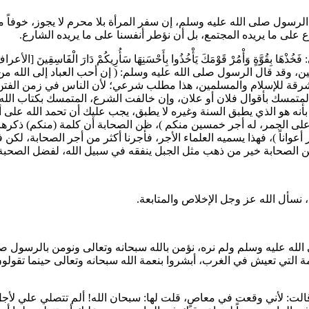
سول صلى الله عليه وسلم، إن سفر المرأة بلا محرم لا يجوز، خوفاً من أن 
ع على ما يريده المجتمع، بل أن نؤطر أنفسنا على ما يريده الشارع.
:
فَخُذْهَا بِقُوَّةٍ وَأْمُرْ قَوْمَكَ يَأْخُذُوا بِأَحْسَنِهَا سَأُرِيكُمْ دَارَ الْفَاسِقِينَ
لين، وقد قال الرسول صلى الله عليه وسلم: (
إن أحب العباد إلى الله م
لمشرقة للإسلام والمسلمين، هذا مطلب شرعي؛ لأن الناس في زمن الفتن 
المتمسك بأقوال فلان أو علان، وإن خالفت الشرع، المتمسك بكتاب الله 
 بأنه هو الذي يطبق السنة وغيره لا يطبق، يجب عليك أن تحمد الله على 
على الجمر، له أجر خمسين منكم
)، ظن الصحابة أن كلمة (منكم) ذكرها
أعواناً
)، فهذا يسميه العلماء الأجر، فأجرنا أكثر من أجر الصحابة، لكن
من الصحابة خير من ذهب مثل الجبل ينفقه في سبيل الله، لفضل الصحبة 
، نسأل الله عز وجل الإخلاص والمتابعة.
لله عليه وسلم ولم نره، نؤمن بالله سبحانه وتعالى ونومن بالرسول صلى
لتي تعيش في الغرب، أبشروا بنعمة الله سبحانه وتعالى حينما تقولون صبا
ا؟ قالت: لأني وقعت في معاصٍ، قلت لها: سبحان الله! ألم تتصلي علي لأج