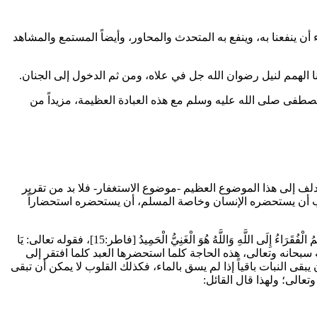
أن ينفعنا به، وينفع به المتحدث والمحاور، وأيضاً المستمع والمشاهد
 الهمم لنيل رضوان الله جل في علاه، ومن ثم الدخول إلى الجنان.
لمصطفى صلى الله عليه وسلم مع هذه العبادة العظيمة، مزيداً من
لف إلى هذا الموضوع العظيم -موضوع الاستغفار- فلا بد من تقرير
ل يجب أن يستحضره الإنسان وخاصة المسلم، أن يستحضره استحضاراً
تُمُ الْفُقَرَاءُ إِلَى اللَّهِ وَاللَّهُ هُوَ الْغَنِيُّ الْحَمِيدُ
[فاطر:15]، فقوله تعالى:
يَا
ه سبحانه وتعالى، هذه الحاجة كلما استحضرها العبد كلما افتقر إلى
قى النبات باقياً إذا لم يسق بالماء، فكذلك القلوب لا يمكن أن تبقى
تعالى؛ ولهذا قال القائل: