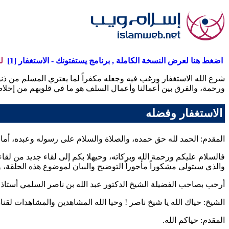
اضغط هنا لعرض النسخة الكاملة , برنامج يستفتونك - الاستغفار [1]
لل
شرع الله الاستغفار ورغب فيه وجعله مكفراً لما يعتري المسلم من ذنوب 
ورحمة، والفرق بين أعمالنا وأعمال السلف هو ما في قلوبهم من إخلاص 
الاستغفار وفضله
المقدم: الحمد لله حق حمده، والصلاة والسلام على رسوله وعبده، أما ب
فالسلام عليكم ورحمة الله وبركاته، وحيهلا بكم إلى لقاء جديد من لق
والذي سيتولى مشكوراً مأجوراً التوضيح والبيان لموضوع هذه الحلقة، 
أرحب بصاحب الفضيلة الشيخ الدكتور
عبد الله بن ناصر السلمي
أستاذ 
الشيخ: حياك الله يا شيخ
ناصر
! وحيا الله المشاهدين والمشاهدات لقناة
المقدم: حياكم الله.