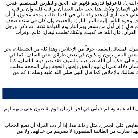
 النبي)، فاعرفوا قدرهم فإنهم على الحق والطريق المستقيم، فنحن
 في الإيمان؛ ولأجل هذا يجب على العبد أن يراقب قلبه وأن يراقب
لاً علي حينما أرى أن هذه رفعة لي في الدنيا تطلب مدحة مخلوق، أو أن
ف وجوه الناس إليه فالنار النار
)، والحديث وإن كان في سنده ضعف،
 قال: (
إن أول من تسعر بهم النار يوم القيامة ثلاثة - ثم ذكر- ورجل
 القرآن، قال الله: قد كذبت، ولكنك تعلمت ليقال: عالم، وقرأت
ترك المسائل العلمية خوفاً من الإخلاص، وهذا كله من الشيطان، نحن
لاص، بعض الناس يأتون ويتكلون في بعض طرائق بعض السلف، كما في
وتعالى، فكما أن الله نصر دينه بالسيف فقد نصر دينه باللسان، كما
لسان دلالة على أن تبيين الحق وإظهار الحجة وبيان المحجة مطلب
 نطالبك بالإخلاص كما قال النبي صلى الله عليه وسلم: (
كم من
 الله عليه وسلم: (
يأتي في آخر الزمان قوم يقبضون على دينهم لهم
لقابض على الجمر
)، مثل زماننا هذا، إذا أرادت المرأة أن تضع الحجاب
ولهذا صارت من الطائفة المنصورة لا يضرهم من خذلهم، ولا من