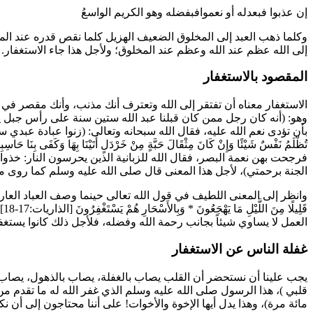
إن عذبوا فبعدله أو نعموافبفضله وهو الكريم الواسعُ
وكلما ذهب العبد إلى المخلوق الضعيف الهزيل كلما نقص قدره عند المخ
إلى الله عظم عند الله وعظم عند المخلوق؛ ولأجل هذا جاء الاستغفار.
المقصود بالاستغفار
الاستغفار معناه أن تفتقر إلى الله وتعترف أنك مذنب، وأنك مقصر في ج
وهو: (
أنه كان رجل ممن كان قبلنا عبد الله ستين سنة على رأس جبل يصوم
بأن تؤدى نعم الله عليه، فقال الله سبحانه وتعالى: (
زنوا عبادة عبدي ست
تُظْلَمُ نَفْسٌ شَيْئًا وَإِنْ كَانَ مِثْقَالَ حَبَّةٍ مِنْ خَرْدَلٍ أَتَيْنَا بِهَا وَكَفَى بِنَا حَاسِبِ
فرجحت بهن نعمة البصر، فقال الله للزبانية الذين يحرسون النار: خذوا
الجنة برحمتي
)، لأجل هذا المعنى قال صلى الله عليه وسلم كما روى
م
وانظر إلى المعنى اللطيف في قول الله تعالى حينما وصف العباد العارف
قَلِيلًا مِنَ اللَّيْلِ مَا يَهْجَعُونَ
*
وَبِالأَسْحَارِ هُمْ يَسْتَغْفِرُونَ
[
العمل لا يساوي شيئاً بجانب رحمة الله وفضله، فلأجل ذلك كانوا يستغف
غفلة الناس عن الاستغفار
يجب علينا أن نستحضر أن القلب يصاب بالغفلة، يصاب بالذهول، يصاب بعد
قلبي
)، هذا الرسول صلى الله عليه وسلم الذي غفر الله له ما تقدم من 
مائة مرة
)، وهذا يدل أيها الإخوة والأخوات! على أننا محتاجون إلى أن نك