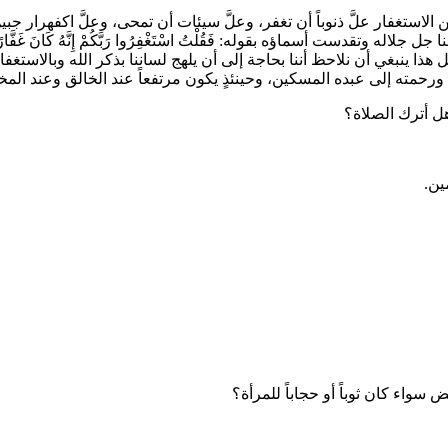
 الاستغفار علَّ ذنوباً أن تغفر، وعلَّ سيئات أن تمحى، وعلَّ اكفهرار جبي
ا جل جلاله وتقدست أسماؤه بقوله:
فَقُلْتُ اسْتَغْفِرُوا رَبَّكُمْ إِنَّهُ كَانَ غَفَّار
13]، فلأجل هذا ينبغي أن نلاحظ أننا بحاجة إلى أن يلهج لساننا بذكر الله وبالا
ورحمته إلى عبده المسكين، وحينئذٍ يكون مرتفعاً عند الخالق وعند المخ
هل أترك الصلاة؟
ين.
واء كان ثوباً أو حجاباً للمرأة؟