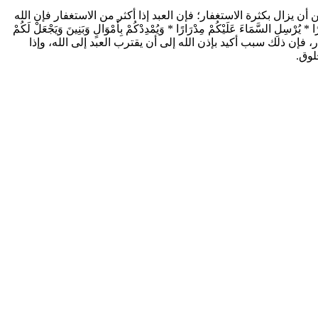
ن أن يزال بكثرة الاستغفار؛ فإن العبد إذا أكثر من الاستغفار فإن الله
ًا
*
يُرْسِلِ السَّمَاءَ عَلَيْكُمْ مِدْرَارًا
*
وَيُمْدِدْكُمْ بِأَمْوَالٍ وَبَنِينَ وَيَجْعَلْ لَكُمْ
ستغفار، فإن ذلك سبب أكيد بإذن الله إلى أن يقترب العبد إلى الله، وإذا
لوق.