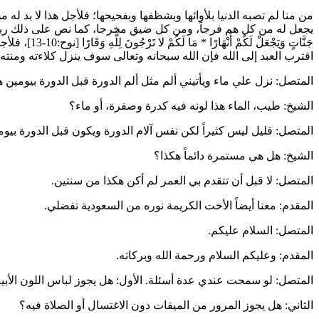
من منا لم تصبه الدنيا بلأوائها وبشظفها وبفحيحها؛ فلأجل هذا لا بد له من
يجعل له من كل هم فرجاً، ومن كل ضيق مخرجا، كما نص على ذلك ربن
جَنَّاتٍ وَيَجْعَلْ لَكُمْ أَنْهَارًا
*
مَا لَكُمْ لا تَرْجُونَ لِلَّهِ وَقَارًا
[نوح:10-
اقترب العبد إلى الله فإن الله سبحانه وتعالى سوف ينزل كلاءته ومنته 
المتصل: نزل علي ماء ويأتيني ألم مثل ألم الدورة قبل الدورة بيومين 
الشيخ: طيب، الماء هذا لونه فيه كدرة وصفرة، أو ماء؟
المتصل: قليل ليس كثيراً لكن نفس آلام الدورة ويكون قبل الدورة بيوم
الشيخ: هل هي مستمرة دائماً هكذا؟
المتصل: لا قبل أن تتقدم بي العمر لم أكن هكذا من سنتين.
المقدم: معنا أيضاً الأخت الكريمة
نوره
من السعودية تفضلي.
المتصل: السلام عليكم.
المقدم: وعليكم السلام ورحمة الله وبركاته.
المتصل: لو سمحت عندي عدة أسئلة. الأول: هل يجوز لباس اللون الأبيض س
الثاني: هل يجوز المرور من الميقات دون الاغتسال أو الصلاة فيه؟