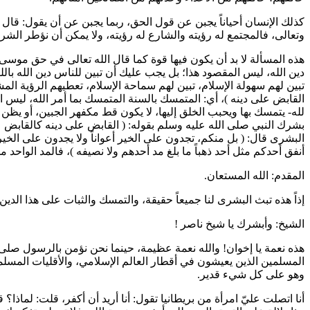
كذلك الإنسان أحياناً يجبن عن قول الحق، ربما يجبن عن أن يقول: قال الر
وتعالى، فالمجتمع له رؤيته والشارع له رؤيته، ولا يمكن أن نؤطر الشر
هذه المسألة لا بد أن يكون فيها قوة كما قال الله تعالى في حق موسى
دين الله، ليس المقصود هذا؛ بل يجب عليك أن تبين للناس دين الله بال
تبين لهم سهولة الإسلام، تبين لهم سماحة الإسلام، تعطيهم الرؤية ا
القابض على دينه
)، أي: المتمسك بالسنة المتمسك بما أمر الله، ليس 
لله- يتمسك بها ويحبب الخلق إليها، لا يكون قط مكفهر الجبين، أو يظن
بشرك النبي صلى الله عليه وسلم بقوله: (
القابض على دينه كالقابض 
البشرى قال: (
بل منكم، تجدون على الخير أعواناً ولا يجدون على الخير 
أنفق أحدكم مثل أحد ذهباً ما بلغ مد أحدهم ولا نصيفه
)، فالمد الواحد 
المقدم: الله المستعان.
إذاً هذه تبث البشرى لنا جميعاً حقيقة، والتمسك والثبات على هذا الدين
الشيخ: وأبشرك يا شيخ
ناصر
!
هذه نعمة يا إخوان! والله نعمة عظيمة، حينما نحن نؤمن بالرسول صلى ا
المسلمين الذين يعيشون في أقطار العالم الإسلامي، والأقليات المسلمة ا
وهو على كل شيء قدير.
أنا اتصلت عليّ امرأة من بريطانيا تقول: أنا أريد أن أكفر، قلت: لماذ