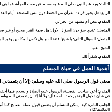
الثالث: ورد عن النبي صلى الله عليه وسلم عن موت الفجأة، فما هي الأ
الرابع: هل يجوز قراءة القرآن من الحفظ دون مس المصحف أيام العذ
المقدم: معن أم مشهد من الجزائر.
المتصل: عندي سؤالان: السؤال الأول: هل ضمة القبر صحيح أو غير ص
المتصل: السؤال الثاني: يا شيخ! فتنة القبر هل تكون للمكلفين وغير ا
الشيخ: نعم.
المقدم: شكراً لك.
أهمية العمل في حياة المسلم
معنى قول الرسول صلى الله عليه وسلم: (إلا أن يتغمدني ال
المقدم: أعود صاحب الفضيلة، الرسول عليه الصلاة والسلام فيما أحفظ و
في شأن دخول الجنة برحمة الله - قال: ولا أنا إلا أن يتغمدني الله بوا
الجانب الثاني: كيف يمكن للمسلم أن يضمن قبول عمله الصالح كما أثر 
[المائدة:27]؟