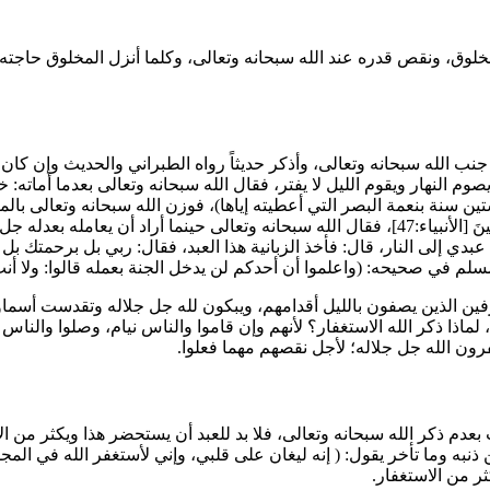
لوق، ونقص قدره عند الله سبحانه وتعالى، وكلما أنزل المخلوق حاجته 
نب الله سبحانه وتعالى، وأذكر حديثاً رواه
الطبراني
والحديث وإن كان 
 النهار ويقوم الليل لا يفتر، فقال الله سبحانه وتعالى بعدما أماته: 
ين سنة بنعمة البصر التي أعطيته إياها
)، فوزن الله سبحانه وتعالى بال
ينَ
[الأنبياء:47]، فقال الله سبحانه وتعالى حينما أراد أن يعامله بعدله جل جلاله وتقدست أسماؤه، (
 عبدي إلى النار، قال: فأخذ الزبانية هذا العبد، فقال: ربي بل برحمتك
سلم
في صحيحه: (
واعلموا أن أحدكم لن يدخل الجنة بعمله قالوا: ولا أنت 
ين الذين يصفون بالليل أقدامهم، ويبكون لله جل جلاله وتقدست أسماؤه،
الذاريات:17-18]، لماذا ذكر الله الاستغفار؟ لأنهم وإن قاموا والناس نيام، وصلوا
رون الله جل جلاله؛ لأجل نقصهم مهما فعلوا.
م ذكر الله سبحانه وتعالى، فلا بد للعبد أن يستحضر هذا ويكثر من الا
ذنبه وما تأخر يقول: (
إنه ليغان على قلبي، وإني لأستغفر الله في الم
ثر من الاستغفار.