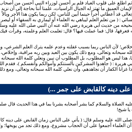
، ثم اطلع على قلوب العباد فلم ير أحسن لوزراء النبي أحسن من أصحاب
مان العميق ما تهتز له الجبال الراسيات، علمنا أننا بحاجة إلى أن نزيد
وتعالى قد أعطاني أجراً حينما أبين للناس، لكن ربما يكون هذا الأجر وبا
سائي
: (
من تعلم العلم ليباهي به العلماء أو ليماري به السفهاء أو ليصر
يحه من حديث
أبي هريرة
رضي الله عنه أن النبي صلى الله عليه وسلم
عمه فعرفها، قال: فما عملت فيها؟ قال: تعلمت العلم وعلمته، وقرأت فيك
إخلاص؛ لأن الناس ربما بسبب غفلته وعدم علمه يترك العلم الشرعي، وي
 الله سبحانه وتعالى، ومع ذلك يكون بين العبد وبين ربه مراقبة، وإخ
ريا، هذا ليس هو المطلوب، بل المطلوب أن نبين ونعلي كلمة الله سبحانه 
بي هريرة
: (
جاهدوا المشركين بألسنتكم وأموالكم وأنفسكم
)، فقدم ال
غزانا الكفار أن نجاهدهم، وأن نعلي كلمة الله سبحانه وتعالى، ومع ذلك
لى دينه كالقابض على جمر ...)
ليه الصلاة والسلام كما بشر أصحابه بشرنا بما في هذا الحديث قال صلى
يا شيخ!
صلى الله عليه وسلم قال: (
يأتي على الناس زمان القابض على دينه كا
مع أن العلماء أجمعوا على أن الحجاب مشروع، ومع ذلك تجد من يوبخها؛ 