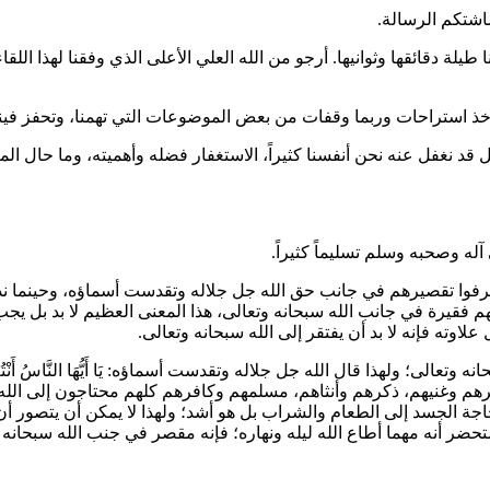
شاشتكم الرسالة.
 دقائقها وثوانيها. أرجو من الله العلي الأعلى الذي وفقنا لهذا اللقاء 
أخذ استراحات وربما وقفات من بعض الموضوعات التي تهمنا، وتحفز فينا
ل قد نغفل عنه نحن أنفسنا كثيراً، الاستغفار فضله وأهميته، وما حال ا
له وصحبه وسلم تسليماً كثيراً.
عرفوا تقصيرهم في جانب حق الله جل جلاله وتقدست أسماؤه، وحينما ند
لوبهم فقيرة في جانب الله سبحانه وتعالى، هذا المعنى العظيم لا بد ب
لاوته فإنه لا بد أن يفتقر إلى الله سبحانه وتعالى.
حانه وتعالى؛ ولهذا قال الله جل جلاله وتقدست أسماؤه:
يَا أَيُّهَا النَّاسُ أَنْ
اد فقيرهم وغنيهم، ذكرهم وأنثاهم، مسلمهم وكافرهم كلهم محتاجون إلى الل
اجة الجسد إلى الطعام والشراب بل هو أشد؛ ولهذا لا يمكن أن يتصور أن يب
تحضر أنه مهما أطاع الله ليله ونهاره؛ فإنه مقصر في جنب الله سبحانه و