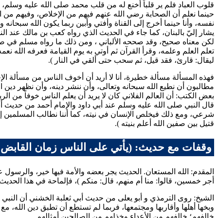
قلوب العباد فلم ير قلباً أخنع له من قلب محمد صلى الله عليه وسلم
حينما نعلم أن الصحابة رضي الله عنهم فيهم من الإخلاص، وفيهم من الإي
نفسه، وأنا حينما أخرج إلى القناة وأفتي وأبين ربما يكون الله سبحانه 
يشار إليّ بالبنان، كما جاء في الحديث الذي رواه
كعب بن مالك
عند
الن
لكن معناه صحيح، وقد صححه
الألباني
، ومن ذلك ما رواه
مسلم
في صح
تعلم العلم وعلمه، وقرأ القرآن ثم أوتي به يوم القيامة فعرفه الله ن
ليقال: قارئ، فقد قيل، ثم سحب حتى ألقي في النار
).
فهذه المسألة مسألة خطيرة، أنا لا أريد أن أخوف الناس من مسألة ال
مطالبون أن نطيع الله سبحانه وتعالى، وأن ننشر دينه، وأن نظهر دين
بعض الكتب: أن العالم الفلاني كان لا يريد أن يعلم الناس خوفاً من ال
قال النبي صلى الله عليه وسلم عند
أبي داود
والإمام
أحمد
من حديث
أ
شرعي، ومع ذلك فيخلص الإنسان في نيته، كما أننا نطالب المسلمين إذا 
قتيل بين صفين الله أعلم بنيته
).
وقفات مع حديث: (يأتي على الناس زمان القابض ع
المقدم: الله المستعان. الحديث يجر بعضه والأمة فيها خير، والرسول ع
أجر خمسين، قالوا: منا أم منهم، قال: منكم
)، فإلماحة في هذا الحديث 
الشيخ: روى
الترمذي
و
أبو يعلى
من حديث
أبي ثعلبة الخشني
أن النبي 
وبخها أهلها وأقاربها ومجتمعها، فربما لم تستطع أن تطبق دين الله، 
خالفهم؛ خالفهم من الأعداء وخذلهم من الصالحين أمثالهم.