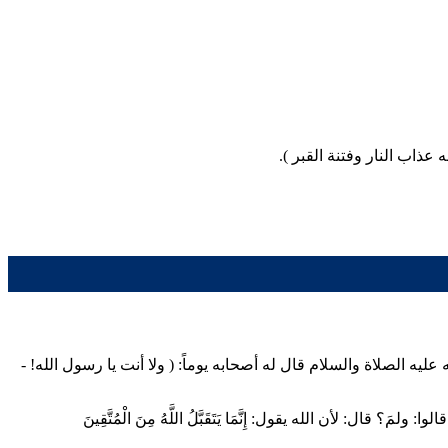
 عذاب النار وفتنة القبر
).
يه الصلاة والسلام قال له أصحابه يوماً: (
ولا أنت يا رسول الله! -
ا: ولمَ؟ قال: لأن الله يقول:
إِنَّمَا يَتَقَبَّلُ اللَّهُ مِنَ الْمُتَّقِينَ