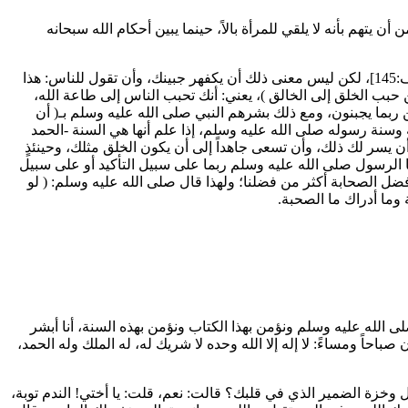
يتهم بأنه لا يلقي للمرأة بالاً، حينما يبين أحكام الله سبحانه
[الأعراف:145]، لكن ليس معنى ذلك أن يكفهر جبينك، وأن تقول للناس: هذا
ن حبب الخلق إلى الخالق
)، يعني: أنك تحبب الناس إلى طاعة الله،
ربما يجبنون، ومع ذلك بشرهم النبي صلى الله عليه وسلم بـ(
أن
وسنة رسوله صلى الله عليه وسلم، إذا علم أنها هي السنة -الحمد
أن يسر لك ذلك، وأن تسعى جاهداً إلى أن يكون الخلق مثلك، وحينئذٍ
 الرسول صلى الله عليه وسلم ربما على سبيل التأكيد أو على سبيل
 فضل الصحابة أكثر من فضلنا؛ ولهذا قال صلى الله عليه وسلم: (
لو
وما أدراك ما الصحبة.
 الله عليه وسلم ونؤمن بهذا الكتاب ونؤمن بهذه السنة، أنا أبشر
حاً ومساءً: لا إله إلا الله وحده لا شريك له، له الملك وله الحمد،
ل وخزة الضمير الذي في قلبك؟ قالت: نعم، قلت: يا أختي! الندم توبة،