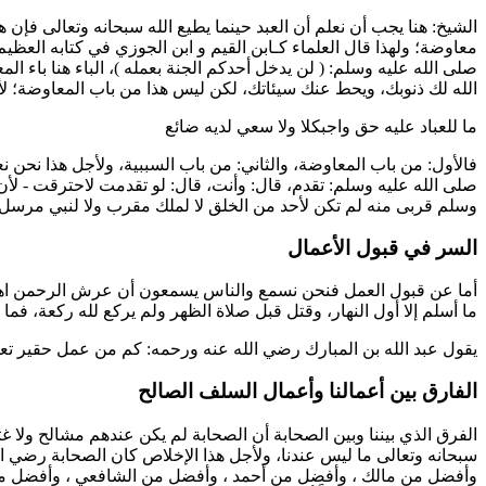
الشيخ: هنا يجب أن نعلم أن العبد حينما يطيع الله سبحانه وتعالى ف
معاوضة؛ ولهذا قال العلماء كـ
ابن القيم
و
ابن الجوزي
في كتابه العظيم 
صلى الله عليه وسلم: (
لن يدخل أحدكم الجنة بعمله
)، الباء هنا باء ال
الله لك ذنوبك، ويحط عنك سيئاتك، لكن ليس هذا من باب المعاوضة؛ لأ
ما للعباد عليه حق واجبكلا ولا سعي لديه ضائع
فالأول: من باب المعاوضة، والثاني: من باب السببية، ولأجل هذا نحن
صلى الله عليه وسلم: تقدم، قال: وأنت، قال: لو تقدمت لاحترقت - ل
وسلم قربى منه لم تكن لأحد من الخلق لا لملك مقرب ولا لنبي مرسل،
السر في قبول الأعمال
أما عن قبول العمل فنحن نسمع والناس يسمعون أن عرش الرحمن ا
ما أسلم إلا أول النهار، وقتل قبل صلاة الظهر ولم يركع لله ركعة، فما 
يقول
عبد الله بن المبارك
رضي الله عنه ورحمه: كم من عمل حقير تعظمه ا
الفارق بين أعمالنا وأعمال السلف الصالح
الفرق الذي بيننا وبين الصحابة أن الصحابة لم يكن عندهم مشالح ولا 
سبحانه وتعالى ما ليس عندنا، ولأجل هذا الإخلاص كان الصحابة رضي ا
وأفضل من
مالك
، وأفضل من
أحمد
، وأفضل من
الشافعي
، وأفضل مم