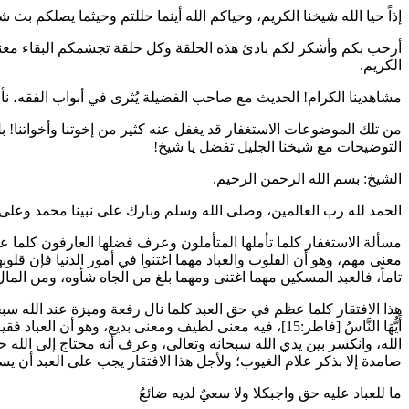
إذاً حيا الله شيخنا الكريم، وحياكم الله أينما حللتم وحيثما يصلكم بث 
أرحب بكم وأشكر لكم بادئ هذه الحلقة وكل حلقة تجشمكم البقاء معنا طيلة
الكريم.
مشاهدينا الكرام! الحديث مع صاحب الفضيلة يُثرى في أبواب الفقه، ن
من تلك الموضوعات الاستغفار قد يغفل عنه كثير من إخوتنا وأخواتنا! ب
التوضيحات مع شيخنا الجليل تفضل يا شيخ!
الشيخ: بسم الله الرحمن الرحيم.
الحمد لله رب العالمين، وصلى الله وسلم وبارك على نبينا محمد وعلى آ
مسألة الاستغفار كلما تأملها المتأملون وعرف فضلها العارفون كلما 
معنى مهم، وهو أن القلوب والعباد مهما اغتنوا في أمور الدنيا فإن ق
تاماً، فالعبد المسكين مهما اغتنى ومهما بلغ من الجاه شأوه، ومن المال ع
هذا الافتقار كلما عظم في حق العبد كلما نال رفعة وميزة عند الله سب
أَيُّهَا النَّاسُ
[فاطر:15]، فيه معنى لطيف ومعنى بديع، وهو أن العب
الله، وانكسر بين يدي الله سبحانه وتعالى، وعرف أنه محتاج إلى الله ح
صامدة إلا بذكر علام الغيوب؛ ولأجل هذا الافتقار يجب على العبد أن يس
ما للعباد عليه حق واجبكلا ولا سعيٌ لديه ضائعُ