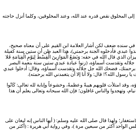
إلى المخلوق نقص قدره عند الله، وعند المخلوقين، وكلما أنزل حاجته
في سنده ضعف لكن أشار العلامة
ابن القيم
على أن معناه صحيح،
خذوا عبدي فأدخلوه الجنة برحمتي
)، هذا العبد ظن أن ستين سنة كفيلة
ميزان الذي قال الله في حقه:
وَنَضَعُ الْمَوَازِينَ الْقِسْطَ لِيَوْمِ الْقِيَامَةِ فَلا
زنوا عبادة عبدي ستين سنة بنعمة البصر
 بل برحمتك، فضحك الله جل جلاله وتقدست أسماؤه، وقال: أدخلوا عبدي
يا رسول الله؟! قال: ولا أنا إلا أن يتغمدني الله برحمته
).
 وقد امتلأت قلوبهم هيبةً وعظمةً، وخشوعاً وإنابة لله تعالى:
كَانُوا
 والناس نيام، وتهجدوا والناس غافلون؛ فإن الله سبحانه وتعالى يعلم أن هذا
ستغفار؛ ولهذا قال صلى الله عليه وسلم: (
أيها الناس إنه ليغان على
جلس الواحد أكثر من سبعين مرة
)، وفي رواية
أبي هريرة
: (
أكثر من