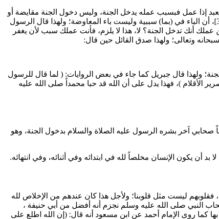
لعبد إذا عمل فبسبب عمله يدخل الجنة، وليس دخول الجنة مقايضة أو
[النحل:32]، أن الباء في (بما) سببية وليست باء المعاوضة؛ ولهذا قال الرسول
ن عملك أنك تدخل الجنة؟ لا، هذا لا يلزم، فأنت عملك سبب لأن يغفر
بحانه وتعالى؛ ولهذا صدق القائل حين قال:
ة؛ ولهذا قال جبريل كما جاء في بعض الروايات: (
لما قال للرسول
ير الأقلام
)، فهذا يدل على أن الله قد حبا محمداً صلى الله عليه
صحابي آخر بشره الرسول عليه الصلاة والسلام بدخول الجنة، وهو
أن يكون الإنسان مخلصاً لله في ابتدائه وفي أثنائه، وفي انتهائه.
، فقلوبهم ليست مثل قلوبنا؛ ولأجل هذا كان عندهم من الإخلاص لله
صحاب النبي صلى الله عليه وسلم نجزم أنه أفضل من
أبي حنيفة
،
ها كما روى الإمام
أحمد
عن
ابن مسعود
أنه قال: (إن الله اطلع على