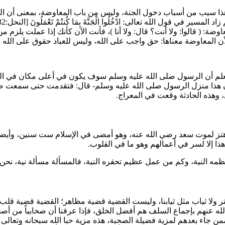
إن هذا سبب من أسباب دخول الجنة، وليس من باب المعاوضة، بمعنى أن ا
زاد المسير في قول الله تعالى:
ادْخُلُوا الْجَنَّةَ بِمَا كُنتُمْ تَعْمَلُونَ
معاوضة: (
قالوا: ولا أنت؟ قال: ولا أنا
)، فأنت الآن كأنك إذا عملت يلزم م
ن المعاوضة معناها: حق واجب على الله، وليس للعباد حقوق على الله س
 نعلم أن الرسول صلى الله عليه وسلم سوف يكون في أعلى مكان في الجن
أن هذا منزل الرسول صلى الله عليه وسلم- قال: فتقدمت حتى سمعت صر
 وهذه الحادثة وقعت في المعراج.
هتز لموت
سعد
رضي الله عنه، وهو أمضى في الإسلام ست سنين، وأيضاً 
هذا إلا لسر في أعمالهم وهو ما في القلوب.
لنية، وكم من عمل عظيم تحقره النية، فالمسألة مسألة نية، نحن لا بد 
غتر ولا ثياب مثل ثيابنا، وليست القضية قضية مظاهر؛ القضية قضية قلب
لله عنهم بإجماع السلف هم أفضل الخلق، فإذا عرفنا أن صحابياً من أ
ن جاء بعدهم لمزية فضيلة الصحبة، هذه مزية حبا الله سبحانه وتعالى ب