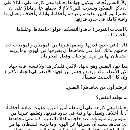
أولاً: النفس تُجاهَد، ويكون جهادها بحملها وهي كارهة على ماذا؟ على
أن تأكل البقلاوة وتشرب اللبن؟ لا لا لا، بحملها على ماذا؟ على أن
تتعلم أمور الدين: عقيدة، وعبادة، وأحكاماً، وآداباً، وأخلاقاً، وتعمل بها
وافية كاملة في حدود قدرتها.
يا أصحاب النفوس! جاهدوا أنفسكم، قولوا: جاهدناها، وغلبناها،
والحمد لله.
قال: [ في حدود قدرتها. وتعلمها غيرها من المؤمنين والمؤمنات عند
حاجتهم لذلك، كما على مجاهدها أن يصرفها عن الهوى، وما يزينه
الشيطان لها من ترك الواجبات وفعل المحرمات.
هذا جهاد النفس وهو الجهاد الأكبر، فلنذكر هذا ولا ننسه؛ فإنه جهاد
أكبر الأعداء، وقد ورد: (
رجعتم من الجهاد الأصغر إلى الجهاد الأكبر
)
وإن كان الحديث ضعيفاً].
عرفتم أول من نجاهدهم؟ النفس.
بم نجاهد النفس؟
بحملها وهي كارهة على أن تتعلم أمور الدين: عقيدة، عبادة، أحكاماً،
آداباً، أخلاقاً، وتعمل بها وافية في حدود قدرتها، وتعلمها غيرها من
المؤمنين والمؤمنات عند حاجتهم لذلك التعليم، كما على مجاهدها
أي: مجاهد نفسه أن يصرفها عن الهوى وما يزينه الشيطان لها من
ترك الواجبات وفعل المحرمات. هذا هو جهاد النفس وهو الجهاد