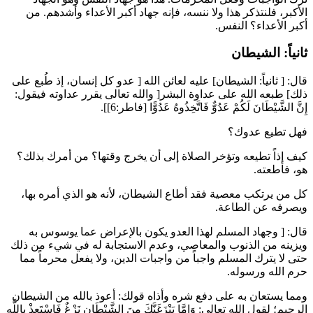
الأكبر، فلنتذكر هذا ولا ننسه، فإنه جهاد أكبر الأعداء وأشدهم. من
أكبر الأعداء؟ النفس.
ثانياً: الشيطان
قال: [ ثانياً: الشيطان] عليه لعائن الله [ عدو كل إنسان، إذ طُبع على
ذلك] طبعه الله على عداوة البشر[ والله تعالى يقرر عداوته فيقول:
إِنَّ الشَّيْطَانَ لَكُمْ عَدُوٌّ فَاتَّخِذُوهُ عَدُوًّا
[فاطر:6]].
فهل تطيع عدوك؟
كيف إذاً تطيعه وتؤخر الصلاة إلى أن يخرج وقتها؟ من أمرك بذلك؟
هو، فأطعته.
كل من يرتكب معصية فقد أطاع الشيطان، لأنه هو الذي أمره بها،
ويصرفه عن الطاعة.
قال: [ وجهاد المسلم لهذا العدو يكون بالإعراض عما يوسوس به
ويزينه من الذنوب والمعاصي، وعدم الاستجابة له في شيء من ذلك
حتى لا يترك المسلم واجباً من واجبات الدين، ولا يفعل محرماً مما
حرم الله ورسوله.
ومما يستعان به على دفع شره وأذاه قولك: أعوذ بالله من الشيطان
الرجيم؛ لقول الله تعالى:
وَإِمَّا يَنْزَغَنَّكَ مِنَ الشَّيْطَانِ نَزْغٌ فَاسْتَعِذْ بِاللَّهِ