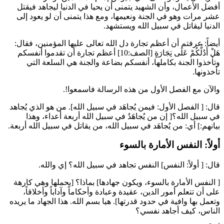
أفضل الأعمال، وأن الشهيد يتمنى أن يحيا في الدنيا ليجاهد فيقتل
عشر مرات وهو في الجنة ونعيمها، ومع هذا يتمنى أن لو يعود إلى
الدنيا ليقاتل في سبيل الله ويستشهد.
أيضاً: عرفتم أن أعظم تجارة دل الله تعالى عليها المؤمنين، فقال:
هَلْ أَدُلُّكُمْ عَلَى تِجَارَةٍ
[الصف:10] أعظم تجارة أن تقدموا أنفسكم
وتأخذوا الجنة بكاملها، أنفسكم بضاعة والجنة هي السلعة التي
تأخذونها.
والآن مع الفصل الأول من هذه الرسالة فاسمعوا!.
قال: [ الفصل الأول: فيمن يُجاهَد في سبيل الله]. من هو الذي يُجاهد
في سبيل الله؟[ إن من يُجاهَدُ في سبيل الله أربعة أعداء، وهذا
بيانهم:] أي: من يُجاهَد في سبيل الله، من يقاتل في سبيل الله أربعة.
أولاً: النفس الأمارة بالسوء
قال: [ أولاً: النفس] النفس تجاهد في سبيل الله؟ إي والله.
[ النفس الأمارة بالسوء، ويكون جهادها] بماذا؟ [بحملها وهي كارهة
على أن تتعلم أمور الدين، عقيدة وعبادة وأحكاماً وآداباً وأخلاقاً،
وتعمل بها وافية في حدود قدرتها]. هيا بسم الله. هذا الجهاد ما يريده
الناس، كيف أجاهد نفسي؟