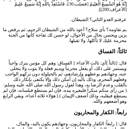
إِنَّهُ هُوَ السَّمِيعُ الْعَلِيمُ
[فصلت:36]،
فَاسْتَعِذْ بِاللَّهِ إِنَّهُ سَمِيعٌ عَلِيمٌ
[الأعراف:200]].
عرفتم العدو الثاني؟ الشيطان.
بم تقاومه؟ بأي سلاح؟ أعوذ بالله من الشيطان الرجيم، ثم برفض ما
يزين ويحسن بحال من الأحوال، لو حسن لك تفاحة كأنها من الجنة
محرمة عليك لا تأكلها، ولا تقبلها.
ثالثاً: الفساق
قال: [ثالثاً ]أي: ثالث الأعداء: [ الفساق: وهم كل مؤمن يترك واجباً
ويستمر على ذلك، أو يفعل محرماً ويديم فعله ولا يتوب ولا يتخلى
عنه، وجهادهم بوعظهم وإرشادهم، ثم بالحيلولة دون تركهم الواجب
وفعلهم المحرم، وذلك باليد إن أمكن ذلك وإلا يكتفى بإنكار ذلك
بالقلب وعدم الرضا به، وهذا لقول رسول الله صلى الله عليه وسلم:
(
من رأى منكم منكراً فليغيره بيده، فإن لم يستطع فبلسانه، فإن لم
يستطع فبقلبه، وذلك أضعف الإيمان
).] هؤلاء ثلاثة أعداء، وبقي الرابع
وهو أضعفهم والله.
رابعاً: الكفار والمحاربون
قال: [ رابعاً: الكفار والمحاربون، وجهادهم يكون باليد، والمال،