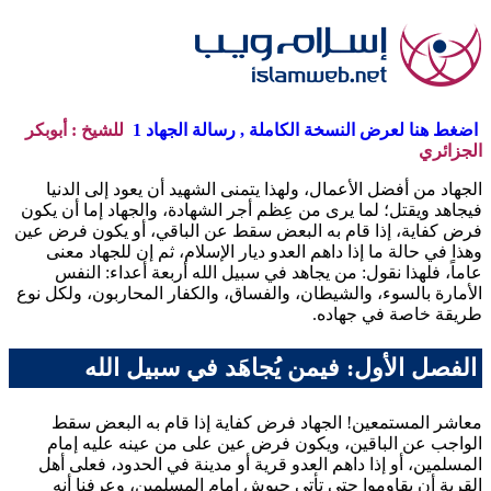
اضغط هنا لعرض النسخة الكاملة , رسالة الجهاد 1
للشيخ : أبوبكر
الجزائري
الجهاد من أفضل الأعمال، ولهذا يتمنى الشهيد أن يعود إلى الدنيا
فيجاهد ويقتل؛ لما يرى من عِظم أجر الشهادة، والجهاد إما أن يكون
فرض كفاية، إذا قام به البعض سقط عن الباقي، أو يكون فرض عين
وهذا في حالة ما إذا داهم العدو ديار الإسلام، ثم إن للجهاد معنى
عاماً، فلهذا نقول: من يجاهد في سبيل الله أربعة أعداء: النفس
الأمارة بالسوء، والشيطان، والفساق، والكفار المحاربون، ولكل نوع
طريقة خاصة في جهاده.
الفصل الأول: فيمن يُجاهَد في سبيل الله
معاشر المستمعين! الجهاد فرض كفاية إذا قام به البعض سقط
الواجب عن الباقين، ويكون فرض عين على من عينه عليه إمام
المسلمين، أو إذا داهم العدو قرية أو مدينة في الحدود، فعلى أهل
القرية أن يقاوموا حتى تأتي جيوش إمام المسلمين، وعرفنا أنه