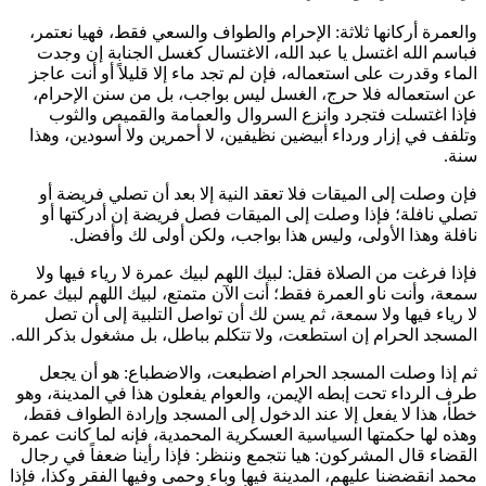
والعمرة أركانها ثلاثة: الإحرام والطواف والسعي فقط، فهيا نعتمر،
فباسم الله اغتسل يا عبد الله، الاغتسال كغسل الجنابة إن وجدت
الماء وقدرت على استعماله، فإن لم تجد ماء إلا قليلاً أو أنت عاجز
عن استعماله فلا حرج، الغسل ليس بواجب، بل من سنن الإحرام،
فإذا اغتسلت فتجرد وانزع السروال والعمامة والقميص والثوب
وتلفف في إزار ورداء أبيضين نظيفين، لا أحمرين ولا أسودين، وهذا
سنة.
فإن وصلت إلى الميقات فلا تعقد النية إلا بعد أن تصلي فريضة أو
تصلي نافلة؛ فإذا وصلت إلى الميقات فصل فريضة إن أدركتها أو
نافلة وهذا الأولى، وليس هذا بواجب، ولكن أولى لك وأفضل.
فإذا فرغت من الصلاة فقل: لبيك اللهم لبيك عمرة لا رياء فيها ولا
سمعة، وأنت ناو العمرة فقط؛ أنت الآن متمتع، لبيك اللهم لبيك عمرة
لا رياء فيها ولا سمعة، ثم يسن لك أن تواصل التلبية إلى أن تصل
المسجد الحرام إن استطعت، ولا تتكلم بباطل، بل مشغول بذكر الله.
ثم إذا وصلت المسجد الحرام اضطبعت، والاضطباع: هو أن يجعل
طرف الرداء تحت إبطه الإيمن، والعوام يفعلون هذا في المدينة، وهو
خطأ، هذا لا يفعل إلا عند الدخول إلى المسجد وإرادة الطواف فقط،
وهذه لها حكمتها السياسية العسكرية المحمدية، فإنه لما كانت عمرة
القضاء قال المشركون: هيا نتجمع وننظر: فإذا رأينا ضعفاً في رجال
محمد انقضضنا عليهم، المدينة فيها وباء وحمى وفيها الفقر وكذا، فإذا