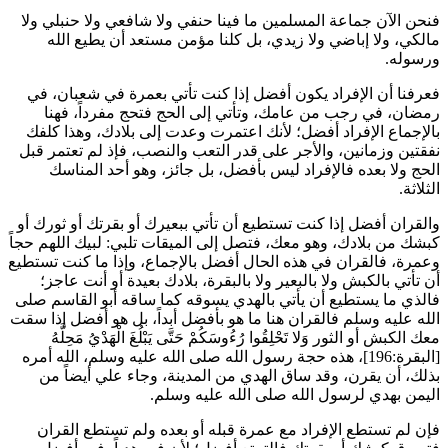
فنحن الآن جماعة المسلمين ما فينا حنفي ولا شافعي ولا حنبلي ولا
مالكي، ولا إباضي ولا زيدي، بل كلنا مؤمن مستعد أن يطيع الله
ورسوله.
فعرفنا أن الإفراد يكون أفضل إذا كنت تأتي بعمرة في شعبان، في
رمضان، في رجب من عامك، وتأتي إلى الحج فتحج مفرداً، فهنا
بالإجماع الإفراد أفضل؛ لأنك اعتمرت وعدت إلى بلادك، وهذا كلفك
نفقتين وزمانين، والأجر على قدر التعب والنصب، فإذ لم تعتمر قبل
الحج ولا بعده فالإفراد ليس بأفضل، بل جائز، وهو أحد المناسك
الثلاثة.
والقران أفضل إذا كنت تستطيع أن تأتي ببعيرك أو بقرتك أو ثورك أو
كبشك من بلادك، وهو معك، فتصل إلى الميقات تلبي: لبيك اللهم حجاً
وعمرة، فالقران في هذه الحال أفضل بالإجماع، وإذا ما كنت تستطيع
أن تأتي بالكبش ولا بالبعير ولا بالبقرة، بلادك بعيدة أو أنت عاجز؛
فالذي ما يستطيع أن يأتي بالهدي يسوقه كما ساقه أبو القاسم صلى
الله عليه وسلم فالقران هنا ما هو بأفضل أبداً، بل هو أفضل إذا سقت
معك الكبش أو الثور
وَلا تَحْلِقُوا رُءُوسَكُمْ حَتَّى يَبْلُغَ الْهَدْيُ مَحِلَّهُ
[البقرة:196]، هذه حجة رسول الله صلى الله عليه وسلم، الله أمره
بذلك، أن يقرن، وقد ساق الهدي من المدينة، وجاء
علي
أيضاً من
اليمن بهدي لرسول الله صلى الله عليه وسلم.
فإن لم تستطع الإفراد مع عمرة قبله أو بعده ولم تستطع القران