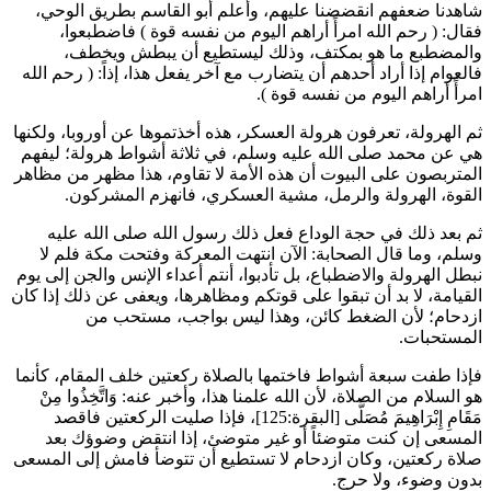
شاهدنا ضعفهم انقضضنا عليهم، وأعلم أبو القاسم بطريق الوحي،
فقال: (
رحم الله امرأً أراهم اليوم من نفسه قوة
) فاضطبعوا،
والمضطبع ما هو بمكتف، وذلك ليستطيع أن يبطش ويخطف،
فالعوام إذا أراد أحدهم أن يتضارب مع آخر يفعل هذا، إذاً: (
رحم الله
امرأً أراهم اليوم من نفسه قوة
).
ثم الهرولة، تعرفون هرولة العسكر، هذه أخذتموها عن أوروبا، ولكنها
هي عن محمد صلى الله عليه وسلم، في ثلاثة أشواط هرولة؛ ليفهم
المتربصون على البيوت أن هذه الأمة لا تقاوم، هذا مظهر من مظاهر
القوة، الهرولة والرمل، مشية العسكري، فانهزم المشركون.
ثم بعد ذلك في حجة الوداع فعل ذلك رسول الله صلى الله عليه
وسلم، وما قال الصحابة: الآن انتهت المعركة وفتحت مكة فلم لا
نبطل الهرولة والاضطباع، بل تأدبوا، أنتم أعداء الإنس والجن إلى يوم
القيامة، لا بد أن تبقوا على قوتكم ومظاهرها، ويعفى عن ذلك إذا كان
ازدحام؛ لأن الضغط كائن، وهذا ليس بواجب، مستحب من
المستحبات.
فإذا طفت سبعة أشواط فاختمها بالصلاة ركعتين خلف المقام، كأنما
هو السلام من الصلاة، لأن الله علمنا هذا، وأخبر عنه:
وَاتَّخِذُوا مِنْ
مَقَامِ إِبْرَاهِيمَ مُصَلًّى
[البقرة:125]، فإذا صليت الركعتين فاقصد
المسعى إن كنت متوضئاً أو غير متوضئ، إذا انتقض وضوؤك بعد
صلاة ركعتين، وكان ازدحام لا تستطيع أن تتوضأ فامش إلى المسعى
بدون وضوء، ولا حرج.