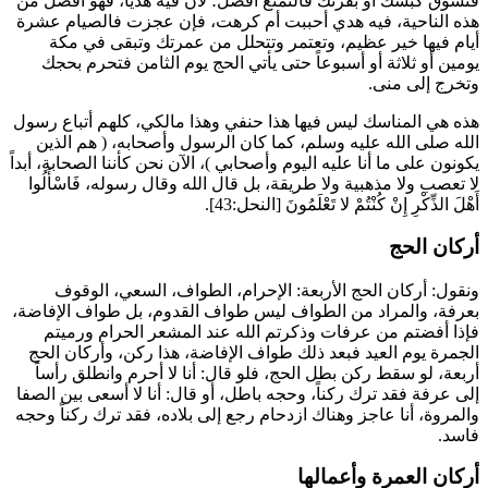
فتسوق كبشك أو بقرتك فالتمتع أفضل؛ لأن فيه هدياً، فهو أفضل من
هذه الناحية، فيه هدي أحببت أم كرهت، فإن عجزت فالصيام عشرة
أيام فيها خير عظيم، وتعتمر وتتحلل من عمرتك وتبقى في مكة
يومين أو ثلاثة أو أسبوعاً حتى يأتي الحج يوم الثامن فتحرم بحجك
وتخرج إلى منى.
هذه هي المناسك ليس فيها هذا حنفي وهذا مالكي، كلهم أتباع رسول
الله صلى الله عليه وسلم، كما كان الرسول وأصحابه، (
هم الذين
يكونون على ما أنا عليه اليوم وأصحابي
)، الآن نحن كأننا الصحابة، أبداً
لا تعصب ولا مذهبية ولا طريقة، بل قال الله وقال رسوله،
فَاسْأَلُوا
أَهْلَ الذِّكْرِ إِنْ كُنْتُمْ لا تَعْلَمُونَ
[النحل:43].
أركان الحج
ونقول: أركان الحج الأربعة: الإحرام، الطواف، السعي، الوقوف
بعرفة، والمراد من الطواف ليس طواف القدوم، بل طواف الإفاضة،
فإذا أفضتم من عرفات وذكرتم الله عند المشعر الحرام ورميتم
الجمرة يوم العيد فبعد ذلك طواف الإفاضة، هذا ركن، وأركان الحج
أربعة، لو سقط ركن بطل الحج، فلو قال: أنا لا أحرم وانطلق رأساً
إلى عرفة فقد ترك ركناً، وحجه باطل، أو قال: أنا لا أسعى بين الصفا
والمروة، أنا عاجز وهناك ازدحام رجع إلى بلاده، فقد ترك ركناً وحجه
فاسد.
أركان العمرة وأعمالها