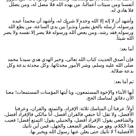
أنفسنا ومن سيئات أعمالنا، من يهده الله فلا مضل له، ومن يضلل
فلا هادي له.
وأشهد أن لا إله إلا الله وحده لا شريك له، وأشهد أن محمداً عبده
ورسوله، أرسله بالحق بشيراً ونذيراً بين يدي الساعة، من يطع الله
ورسوله فقد رشد، ومن يعص الله ورسوله فلا يضر إلا نفسه ولا يضر
الله شيئاً.
أما بعد:
فإن أصدق الحديث كتاب الله تعالى، وخير الهدي هدي سيدنا محمد
صلى الله عليه وسلم، وشر الأمور محدثاتها، وكل محدثة بدعة وكل
بدعة ضلالة.
ثم أما بعد:
أيها الأبناء والإخوة المستمعون، ويا أيتها المؤمنات المستمعات! معنا
الآن دقائق لمناسك الحج.
أولاً: عرفنا أن المناسك ثلاثة: الإفراد، والتمتع، والقران، وعرفنا
الأفضل، ولا تقل: أنا حنفي فالقران أفضل، أنا مالكي فالإفراد أفضل،
والشافعي يقول: الإفراد أفضل، والحنبلي يقول: التمتع أفضل! فعيب
هذا الكلام، وهو من مظاهر الضعف والجهل، فمن أين تأتيك
الأفضلية؟ لا تأتيك حتى يعلن عنها رسول الله ويخبر بها.