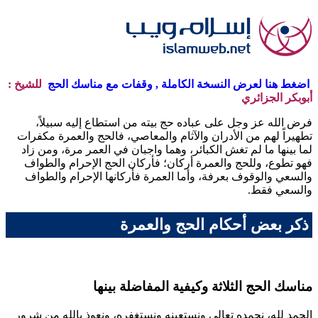
اضغط هنا لعرض النسخة الكاملة , وقفات مع مناسك الحج
للشيخ :
أبوبكر الجزائري
فرض الله عز وجل على عباده حج بيته من استطاع إليه سبيلاً،
تطهيراً لهم من الأدران والآثام والمعاصي، فالحج والعمرة مكفرات
لما بينها ما لم تغش الكبائر، وهما واجبان في العمر مرة، ومن زاد
فهو تطوع، وللحج والعمرة أركان؛ فأركان الحج الإحرام والطواف
والسعي والوقوف بعرفة، وأما العمرة فأركانها الإحرام والطواف
والسعي فقط.
ذكر بعض أحكام الحج والعمرة
مناسك الحج الثلاثة وكيفية المفاضلة بينها
الحمد لله، نحمده تعالى ونستعينه ونستغفره، ونعوذ بالله من شرور