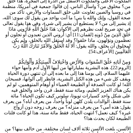
الملكوت الأعلى والملكوت الأسفل من الذرة إلى المجرة، هذا خلق
من؟ مخلوق من؟ واسأل الناس، إن قالوا: جمعية في أمريكا، منظمة
في روسيا والصين تعاونت على خلق السماوات والأرض، تأكد من
صحة القول، وإنك والله يا بني! ما أنت بواجد من يقول لك سوى: الله،
إذ يشير إلى من؟ لا يستطيع أن يشير إلى شيء، وفي هذا يقول تعالى
في تحد صريح لفت نظرهم إلى الأكوان:
هَذَا خَلْقُ اللَّهِ فَأَرُونِي مَاذَا
خَلَقَ الَّذِينَ مِنْ دُونِهِ
[لقمان:11] أي: أروني الذين تعبدون أو تجلون أو
تعظمون وتؤلهون، ماذا خلقوا؟ وقد استقل الله بالخلق، ولم يكن
لمخلوق أن يخلق، والله يقول:
أَلا لَهُ الْخَلْقُ وَالأَمْرُ تَبَارَكَ اللَّهُ رَبُّ
الْعَالَمِينَ
[الأعراف:54].
وَمِنْ آيَاتِهِ خَلْقُ السَّمَوَاتِ وَالأَرْضِ وَاخْتِلافُ أَلْسِنَتِكُمْ وَأَلْوَانِكُمْ
[الروم:22]، هذه البشرية بملياراتها من أبيها الأول آدم وأمها
حواء
عليهما السلام، إلى يومنا هذا إلى ما بعده إلى أن تنتهي دورة الحياة
ويقف كل شيء من هذه الكتل البشرية، فانظر إلى ألوانها، فسبحان
الله! لو كانت الصدفة أو الطبيعة العمياء أو أوهام المتوهمين، لو لم
يكن هناك العزيز العليم، ومائة سنة فقط، قرن واحد والخلق فيه
على شكل واحد كسيارات تويوتا، سلوني كيف تكون الحياة؟ مائة
سنة فقط، الوالدات يلدن كلهن لوناً واحداً، من يعرف أباه؟ من يعرف
يقول: هذه أمي؟ من يعرف منزله؟ من يعرف زوجه دون أزواج
غيره؟ كيف نعمل؟ انتهت الحياة، فقط مائة سنة، هذا لو كانت فلتات
الطبيعة لكان يحدث هذا؟
الألسن، بلغت الألسن ثلاثة آلاف لسان مختلفة، من خالف بينها؟ من