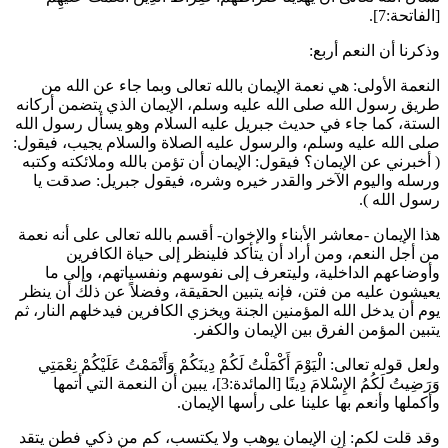
[الفاتحة:7].
وذكرنا أن النعم أربع:
النعمة الأولى: هي نعمة الإيمان بالله تعالى وبما جاء عن الله من
طريق رسول الله صلى الله عليه وسلم، الإيمان الذي يتضمن أركانه
الستة، كما جاء في حديث جبريل عليه السلام وهو يسأل رسول الله
صلى الله عليه وسلم، والرسول عليه الصلاة والسلام يجيب، فيقول:
(
أخبرني عن الإيمان؟ فيقول: الإيمان أن تؤمن بالله وملائكته وكتبه
ورسله واليوم الآخر والقدر خيره وشره، فيقول جبريل: صدقت يا
رسول الله
).
هذا الإيمان -معاشر الأبناء والإخوان- أقسم بالله تعالى على أنه نعمة
من أجل النعم، ومن أراد أن يتأكد فلينظر إلى حياة الكافرين
وأوضاعهم الداخلية، وليتعرف إلى نفوسهم ونفسياتهم، وإلى ما
يعيشون عليه من فتن، فإنه يتبين الحقيقة، وفضلاً عن ذلك أن ينظر
يوم أن يدخل الله المؤمنين الجنة ويخزي الكافرين فيدخلهم النار، ثم
يتبين المؤمن الفرق بين الإيمان والكفر.
ولعل قوله تعالى:
الْيَوْمَ أَكْمَلْتُ لَكُمْ دِينَكُمْ وَأَتْمَمْتُ عَلَيْكُمْ نِعْمَتِي
وَرَضِيتُ لَكُمُ الإِسْلامَ دِينًا
[المائدة:3]، يبين أن النعمة التي أتمها
وأكملها وأنعم بها علينا على رأسها الإيمان.
وقد قلت لكم: إن الإيمان يوهب ولا يكتسب، كم من ذكي فطن يتقد