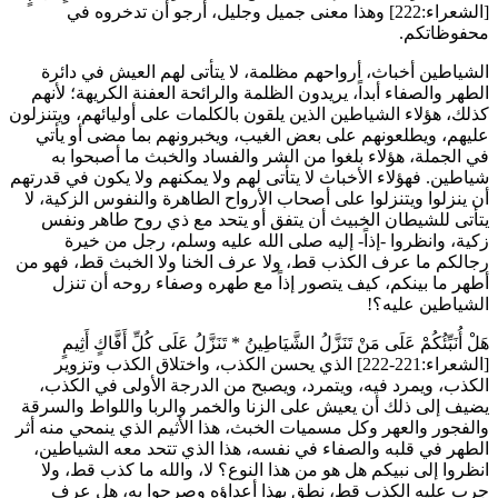
[الشعراء:222] وهذا معنى جميل وجليل، أرجو أن تدخروه في
محفوظاتكم.
الشياطين أخباث، أرواحهم مظلمة، لا يتأتى لهم العيش في دائرة
الطهر والصفاء أبداً، يريدون الظلمة والرائحة العفنة الكريهة؛ لأنهم
كذلك، هؤلاء الشياطين الذين يلقون بالكلمات على أوليائهم، ويتنزلون
عليهم، ويطلعونهم على بعض الغيب، ويخبرونهم بما مضى أو يأتي
في الجملة، هؤلاء بلغوا من الشر والفساد والخبث ما أصبحوا به
شياطين. فهؤلاء الأخباث لا يتأتى لهم ولا يمكنهم ولا يكون في قدرتهم
أن ينزلوا ويتنزلوا على أصحاب الأرواح الطاهرة والنفوس الزكية، لا
يتأتى للشيطان الخبيث أن يتفق أو يتحد مع ذي روح طاهر ونفس
زكية، وانظروا -إذاً- إليه صلى الله عليه وسلم، رجل من خيرة
رجالكم ما عرف الكذب قط، ولا عرف الخنا ولا الخبث قط، فهو من
أطهر ما بينكم، كيف يتصور إذاً مع طهره وصفاء روحه أن تنزل
الشياطين عليه؟!
هَلْ أُنَبِّئُكُمْ عَلَى مَنْ تَنَزَّلُ الشَّيَاطِينُ
*
تَنَزَّلُ عَلَى كُلِّ أَفَّاكٍ أَثِيمٍ
[الشعراء:221-222] الذي يحسن الكذب، واختلاق الكذب وتزوير
الكذب، ويمرد فيه، ويتمرد، ويصبح من الدرجة الأولى في الكذب،
يضيف إلى ذلك أن يعيش على الزنا والخمر والربا واللواط والسرقة
والفجور والعهر وكل مسميات الخبث، هذا الأثيم الذي ينمحي منه أثر
الطهر في قلبه والصفاء في نفسه، هذا الذي تتحد معه الشياطين،
انظروا إلى نبيكم هل هو من هذا النوع؟ لا، والله ما كذب قط، ولا
جرب عليه الكذب قط، نطق بهذا أعداؤه وصرحوا به، هل عرف