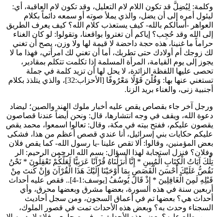
وكلمة: لِيُضِلَّ قد تكون اللام لام التعليل، وقد تكون لام العاقبة، أي:
ليئول أمره إلى أن يضل، والذي يملأ صوته أو سمعه دائماً بكلام
العواهر -أسألكم بالله- كيف يستعذب كلام الله؟ كيف يعرف الطريق
إلى الله وقد حُجِب؟ إياكم أن تغتروا بواقعنا، وتقولوا: لو كان الغناء
حراماً ما غنينا، هذه حجة داحضة لا قيمة لها ولا وزن، يصح أن تغني
لك زوجك أم أولادك حتى تطربك، أما أن تغني لك امرأتي، فهذا ما لا
يجوز إلى يوم القيامة، المرأة المسلمة إذا تكلمت تتكلم بمقادير،
تحصى عليها اللفظة الزائدة، لا يحل لها أن تزيد كلمة في جملة
تستغني عنها بها:
وَقُلْنَ قَوْلًا مَعْرُوفًا
[الأحزاب:32]، والذي يتلذذ بكلام
أجنبية زنى، والغناء بريد الزنا.
ورجل آخر جاء بقصاص يقص عليه أخبار ملوك الهند والصين؛ ليضاد
دعوة الله، ويقف في وجه انتشارها، قال: ونحن أيضاً عندنا قصاصون
يقصون عليكم، ففتح بيته في مكة، وقال: تعالوا اسمعوا، محمد يقص
عليكم حكايات بني إسرائيل، أنا عندي قصص أعظم من هذا، فشكى
بعض المؤمنين، وقالوا: ألا تقص علينا -يا رسول الله- كما يقص فلان
وفلان؟ فنزل استجابة لهذا السؤال: بسم الله الرحمن الرحيم:
الر
تِلْكَ آيَاتُ الْكِتَابِ الْمُبِينِ
*
إِنَّا أَنزَلْنَاهُ قُرْآنًا عَرَبِيًّا لَعَلَّكُمْ تَعْقِلُونَ
*
نَحْنُ
نَقُصُّ عَلَيْكَ أَحْسَنَ الْقَصَصِ بِمَا أَوْحَيْنَا إِلَيْكَ هَذَا الْقُرْآنَ وَإِنْ كُنتَ مِنْ
قَبْلِهِ لَمِنَ الْغَافِلِينَ
*
إِذْ قَالَ يُوسُفُ
[يوسف:1-4].. فقص عليه أحداث
أربعين سنة في هذه السورة، بعضها مشرق وبعضها محرق، وأي
أحداث هي؟ بعضها تم في أعماق السجون، ومن سجل أحاديث
السجناء وحدث به؟ وبعض هذه الأحداث تمت في قصور الملوك،
ومن يطلع عليه؟ بعض هذه الأحداث تم في صحارى وفلاة لا يدريه إلا