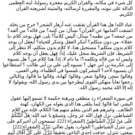
كل شيء في مكانه، والقرآن الكريم معجزة رسولنا، آيته العظمى
الدالة على نبوته، والمقررة لرسالته، والمثبتة لشريعته القرآن
الكريم.
عباد الله! هل هذا القرآن تفتقت عنه أزهار الشجر؟ خرج من نخلة
انشقت أكمامها عن القرآن؟ نسأل: من كتبه؟ من قاله؟ من ألفه؟
من جمعه؟ من نظمه؟ نسأل: أليس كلاماً؟ بلى، فهل يوجد كلام -يا
عقلاء- من دون متكلم؟ أننكر العقل ونتنكر للحياة؟ أيعقل أن يوجد
كلام بدون متكلم؟ مستحيل هذا، لا كلام بدون متكلم، ألا تنظر إلى
الشريط، فإن الشريط سجل عليك، إذاً: فهل يعقل أن يوجد كلام
وليس له من قاله وتكلمه؟! ما دام لا، إذاً: هذا كلام من؟ هل نسبوه
إلى
عكرمة بن أبي جهل
؟ نسبوه إلى
علي بن أبي طالب
؟ استطاعوا
أن ينسبوه لأحد؟ المشركون تلمسوا في الظلماء، وفي العمى،
وقالوا: سحر، وقالوا: شعر، وقالوا: كهانة، وقالوا ما قالوا، وبالتالي
رجعوا تعاباً منهكي القوى ليطرحوا بين يدي رسول الله، ويقولوا: لا
إله إلا الله محمد رسول الله.
في سورة الشعراء رد منطقي وبرهنة حكيمة لا تسمو إليها عقول
البشر، لما قالوا: إنما يتلقى هذا الذي يقوله من الكهان، كهنة
الطائف.. وغيرهم هم الذين يتعلم منهم هذا الكلام، فإنه من كلام
الشياطين، نزل قول الله عز وجل، وتسمّع يا عبد الله:
هَلْ أُنَبِّئُكُمْ
عَلَى مَنْ تَنَزَّلُ الشَّيَاطِينُ
[الشعراء:221]، تسمحون أن أخبركم على
من تتنزل الشياطين؟ الجواب: يقول تعالى:
تَنَزَّلُ
[الشعراء:222]
بمعنى: تتنزل، حذفت إحدى التاءين تخفيفاً
تَنَزَّلُ عَلَى كُلِّ أَفَّاكٍ أَثِيمٍ