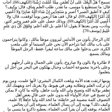
تسمح؟
هَلْ أَتَّبِعُكَ عَلَى أَنْ تُعَلِّمَنِ مِمَّا عُلِّمْتَ رُشْدًا
[الكهف:66]، أجاب
قال: ما تستطيع يا موسى، ما تقدر، طلب العلم شاق، قال: وكيف؟
كيف لا أطيق الصبر؟ أصبر و
سَتَجِدُنِي إِنْ شَاءَ اللَّهُ صَابِرًا وَلا أَعْصِي
لَكَ أَمْرًا
[الكهف:69]، لو قال: قف هنا أربعين يوماً لوقفت، قال:
وَلا
أَعْصِي لَكَ أَمْرًا
[الكهف:69]، وبذلك حصل على علم غفير وخير كثير،
وتأدب، ومن بعدها لا يقول: أنا أعلم، بل الله أعلم:
وَفَوْقَ كُلِّ ذِي عِلْمٍ
عَلِيمٌ
[يوسف:76].
كان الرجال يأتون من الأندلس ليروون موطأ
مالك
، وكانوا يتزاحمون
على باب
مالك
كما نتزاحم الآن نحن على السينما أو على ملعب
الكرة، حتى يدخلوا على
مالك
ساعة ليقرأ -فقط- الرجل الموطأ
و
مالك
يسمع.
لا طائرة ولا بالون ولا صاروخ، يأتون على الجمال وعلى أرجلهم
وعلى باخرة: مجموعة أخشاب وحبال يهلكون في البحر من أجل أن
يتعلموا.
يومها ارتقت هذه الأمة وبلغت الكمال البشري؛ لأنها علمت، ومن يوم
أن تركت العلم وتطلابه وهي في هبوط، ولا يغرنك أحد ويفهمك أنك
تظفر بولاية الله وتصبح ولي الله وأنت جاهل، والله ما كان، لا يمكن
أن تصبح في عداد الأولياء لله بدون علم، حتى قال بعض أهل
التصوف كلمة مصيبة غير خاطئة: ما اتخذ الله ولياً جاهلاً إلا علمه،
وكيف ذلك؟ يهديه إلى أن يسأل العلماء، يسوقه إلى أن يجالس
العلماء، يوفقه إلى أن يقرأ كتب العلماء، يعطيه ذاكرة ما ينسى ما