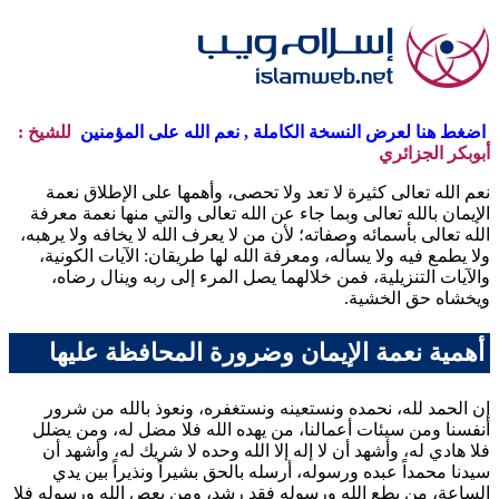
اضغط هنا لعرض النسخة الكاملة , نعم الله على المؤمنين
للشيخ :
أبوبكر الجزائري
نعم الله تعالى كثيرة لا تعد ولا تحصى، وأهمها على الإطلاق نعمة
الإيمان بالله تعالى وبما جاء عن الله تعالى والتي منها نعمة معرفة
الله تعالى بأسمائه وصفاته؛ لأن من لا يعرف الله لا يخافه ولا يرهبه،
ولا يطمع فيه ولا يسأله، ومعرفة الله لها طريقان: الآيات الكونية،
والآيات التنزيلية، فمن خلالهما يصل المرء إلى ربه وينال رضاه،
ويخشاه حق الخشية.
أهمية نعمة الإيمان وضرورة المحافظة عليها
إن الحمد لله، نحمده ونستعينه ونستغفره، ونعوذ بالله من شرور
أنفسنا ومن سيئات أعمالنا، من يهده الله فلا مضل له، ومن يضلل
فلا هادي له، وأشهد أن لا إله إلا الله وحده لا شريك له، وأشهد أن
سيدنا محمداً عبده ورسوله، أرسله بالحق بشيراً ونذيراً بين يدي
الساعة، من يطع الله ورسوله فقد رشد، ومن يعص الله ورسوله فلا