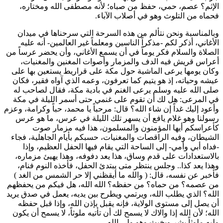
الإثم؟ عصم، حمي، حفظ من صباه؛ لأنه مصطفى الله ومختاره،
فحماه من التلوث وهو في أصلاب الآباء.
وبالمناسبة ونحن نتألم من هذه السرحة التي سرحناها في ميدان
الأغاني، أذكر لكم -مذكراً الناسين ومعلماً غير العالمين- أنه عليه
الصلاة والسلام فكر يوماً في أن يسمع الأغاني، وأن يحضر عرساً من
أعراس قريش فيه الدف والمزمار وأصوات المغنين والمغنيات،
وكان يومها يرعى الماشية حول مكة على قراريط يستعين بها على
عيشه وحياته، إذ هو يتيم كما تعرفون، وعمه الذي آواه فقير، فكان
صلى الله عليه وسلم يرعى الغنم في بادية مكة، فقال لصاحب له
في المرعى: هل لك أن تقوم على غنمي حتى أسمر الليلة في مكة
وأعود إليك غداً إن شاء الله؟ قال: مرحباً يا محمد، حباً وكرامة، وعزم
رسولنا وهو غلام يافع أن يسهر تلك الليلة في عرس، ما هو عرس
كأعراسكم أيها المؤمنون والمسلمون، هذا فيه مزمار صوت
الشيطان، وفيه الراقصات والمغنيات، حسبكم بأيام الجاهلية، فجاء
-فداه أبي وأمي- إلى الساحة التي يقام فيها الحفل العظيم، وإذا
بالاستعدادات على قدم وساق، هذا يعد دفوفه، وهذا يهيئ مزماره،
وهذا يعد كذا.. وجلس ينتظر متى يبتدئ الحفل، فأخذه النوم فنام،
فأخبر عن نفسه، قال: (
والله ما أيقظني إلا حر الشمس من الغد
)
من عصمه؟ من حماه؟ من حفظه؟ الله الله، هل فيكم من يحفظهم
الله؟ الذي يطلب الله، ويرتمي ويطرح بين يديه، يعمل في صدق يريد
أن يصل إلى مستوى الولاية، فإنه يقبل بإذن الله، وإذا قبل حفظه
الله؛ لأن الله إذا والاك لا يسمح لك أن تأتيه ملوثاً، لا يسمح أن يكون
وليه ملوثاً بشر وبخبث وهو ولي الله.