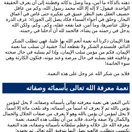
ذهنه بالذكاء ما آمن، وما وصل بذكائه وفطنته إلى أن يعرف الحقيقة
الواحدة، فيقول: لا إله إلا الله محمد رسول الله، وكم من عاقل
حصيف العقل بعيد النظر عميق في تفكيره حتى غاص في أعماق
البحار، وحلق في أجواء السماء فكاد يصل إلى الجوزاء؛ عرف الذرة
وحلل عناصرها، وما آمن، فما نفعه عقله، وكم.. وكم، ولكن الله
يدخل في رحمته من يشاء، فالحمد لله أن أدخلنا في رحمته.
هذا الإيمان ذكرنا أنه نعمة أنعم الله بها علينا، فهي تتطلب الشكر
الدائم، فلنستدم الشكر ولا نقطعه أبداً؛ خشية أن تسلب منا نعمة
الإيمان، فكم من مؤمن سلب الإيمان، وإذا لم يسلبه في حال صحته
وعافيته فقد يسلبه في حال مرضه وعند موته، فتكون الكارثة وهي
سوء الخاتمة!
فلابد من شكر الله عز وجل على هذه النعمة.
نعمة معرفة الله تعالى بأسمائه وصفاته
ثاني النعم: هي نعمة معرفته تعالى بأسمائه وصفاته، لا يحل لمؤمن
يؤمن بالله ثم لا يعرف له اسماً من أسمائه، وقد بلغت مائة إلا اسماً،
لا يحل لمؤمن أن يؤمن بالله وهو لا يعرف من صفات الجلال والجمال
والكمال ولا صفة واحدة، فلابد من أن نطلب هذه النعمة، نعمة
معرفة الله جل جلاله وعظم سلطانه بأسمائه وصفاته، هذه النعمة
تكتسب وتطلب، فالعبد يصل إليها بتوفيق الله تعالى ثم بجهده؛