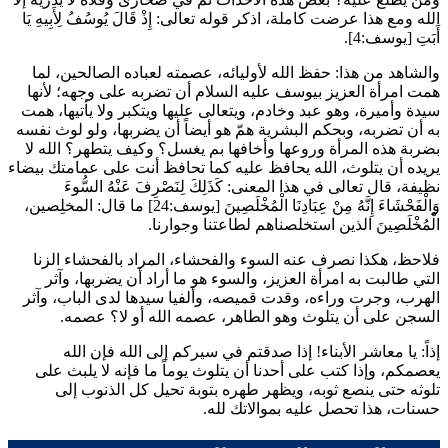
الله ومع هذا عرضت كاملة، اذكر قوله تعالى:
إِذْ قَالَ يُوسُفُ لِأَبِيهِ يَا
أَبَتِ
[يوسف:4].
والشاهد من هذا: حفظ الله لأوليائه، عصمته لعباده الصالحين، لما
همت امرأة العزيز بيوسف عليه السلام أن تضربه على وجهه؛ لأنها
سيدة وأميرة، وهو عبد وخادم، ويتعالى عليها ويتكبر ولا يأتيها، همت
به أن تضربه، وبحكم البشرية همّ هو أيضاً أن يضربها، ولو لوث نفسه
بضربة هذه المرأة وروعها وأخافها بم يغسل؟ وكيف يتطهر؟ الله لا
يريده أن يتلوث، الله يحافظ عليه كما تحافظ أنت على عمامتك بيضاء
نظيفة، قال تعالى في هذا المعنى:
كَذَلِكَ لِنَصْرِفَ عَنْهُ السُّوءَ
وَالْفَحْشَاءَ إِنَّهُ مِنْ عِبَادِنَا الْمُخْلَصِينَ
[يوسف:24] ما قال: المخلِصين،
الْمُخْلَصِينَ الذين استخلصناهم لطاعتنا وجوارنا.
فلاحظ، هكذا نصرف عنه السوء والفحشاء، المراد بالفحشاء الزنا
التي طالبت به امرأة العزيز، والسوء هو ما أراد أن يضربها، وآثر
الهرب، وجرت وراءه، وقدت قميصه، وألفيا سيدها لدى الباب، وآثر
السجن على أن يتلوث وهو الطاهر، عصمه الله أو لا؟ عصمه.
إذاً: يا معاشر الأبناء! إذا صدقتم في سيركم إلى الله فإن الله
يعصمكم، وإذا كتب على أحدنا أن يتلوث يوماً ما فإنه لا يلبث على
تلوثه حتى ينصع ثوبه، ويظهر طهره بتوبة تحيل كل الذنوب إلى
حسنات، هذا تحصل عليه بموالاتك لله.