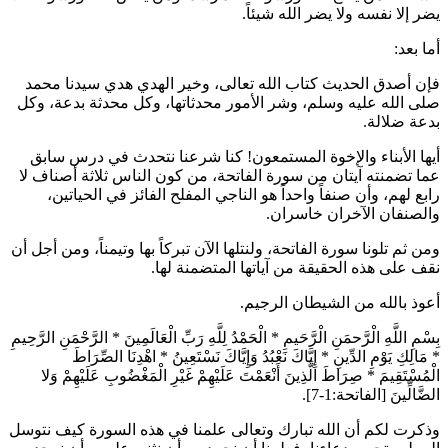
يضر إلا نفسه ولا يضر الله شيئاً.
أما بعد:
فإن أصدق الحديث كتاب الله تعالى، وخير الهدي هدي سيدنا محمد
صلى الله عليه وسلم، وشر الأمور محدثاتها، وكل محدثة بدعة، وكل
بدعة ضلالة.
أيها الأبناء والإخوة المستمعون! كنا شرعنا نتحدث في درس سابق
عما تضمنته آيتان من سورة الفاتحة، من كون الناس ثلاثة أصناف لا
رابع لهم، وأن صنفاً واحداً هو الناجي المفلح الفائز في الحياتين،
والصنفان الآخران خاسران.
ومن ثم تلونا سورة الفاتحة، ولنتلها الآن تبركاً بها وتيمناً، ومن أجل أن
نقف على هذه الحقيقة من آياتها المتضمنة لها.
أعوذ بالله من الشيطان الرجيم.
بِسْمِ اللَّهِ الْرَّحمَنِ الْرَّحَيمِ
*
الْحَمْدُ لِلَّهِ رَبِّ الْعَالَمِينَ
*
الرَّحْمَنِ الرَّحِيمِ
*
مَالِكِ يَوْمِ الدِّينِ
*
إِيَّاكَ نَعْبُدُ وَإِيَّاكَ نَسْتَعِينُ
*
اهْدِنَا الصِّرَاطَ
الْمُسْتَقِيمَ
*
صِرَاطَ الَّذِينَ أَنْعَمْتَ عَلَيْهِمْ غَيْرِ الْمَغْضُوبِ عَلَيْهِمْ وَلا
الضَّالِّينَ
[الفاتحة:1-7].
وذكرت لكم أن الله تبارك وتعالى علمنا في هذه السورة كيف نتوسل