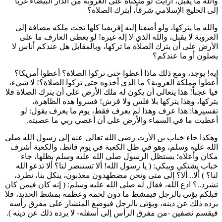
والله ما يقبل، أرأيت لو ملكناه على العروبة من الدار البيضاء غرباً
إلى الخليج الإسلامي شرقاً، أيترك الصلاة؟
والله ما يتركها، ولو أضفنا إليه إفريقيا كلها تحت ملكه مضافة إلى
العروبة لا يقبل، والله الذي لا إله غيره! لو يعطى العارف ما على
الأرض على أن يترك الصلاة ما تركها، وبالمقابل هل عندكم أناس لا
يصلون أو ما عندكم؟
إيه! يوجد، ومع ذلك ماذا أعطوا حتى تركوا الصلاة؟ أعطوا أمريكا؟
أعطوا مملكة العروبة؟ ما الذي أخذوه حتى تركوا الصلاة؟! لا شيء،
فيا عجباً! هذا يتعالى أن يكون له ملك الأرض على أن يترك الصلاة فلا
يتركها، وهذا يتركها بلا فلس ولا قرش! فسروا هذه الظاهرة،
تفسيرها: هذا عرف وهذا لم يعرف فقط، يوم ما يعرف يقول: لو
أعطيت ما في السماء والأرض على أن أعصي ربي ما عصيته.
وهكذا جاء
خباب بن الأرت
رضي الله تعالى عنه إلى رسول الله صلى
الله عليه وسلم، وهو في ظل الكعبة في يوم قائظ، والكعبة أشرف
مكان وأعلاه؛ يستظل الرسول صلى الله عليه وسلم بظلها، جاء
خباب
يشتكي ويبكي: (
يا رسول الله! ألا تستنصر لنا؟ ألا تدعو الله
لنا؟
) ألا.. ألا؟ إلى متى ونحن مضطهدون معذبون، ينكل بنا، نطرد،
نشرد..؟ ادع الله، فقال له صلى الله عليه وسلم: (
إنه كان فيمن كان
قبلكم يؤتى بالرجل فيمشط ما دون لحمه وعظمه بمشط الحديد، فلا
يرده ذلك عن دينه، ويؤتى بالرجل فيوضع المنشار على مفرق رأسه
فيقسم نصفين -من مفرق الرأس إلى أسفله- لا يرده ذلك عن دينه
).