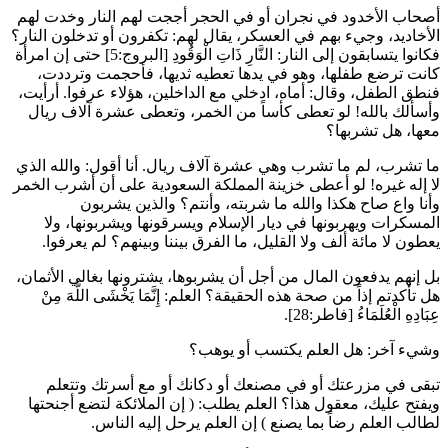
أصحاب الأخدود في نجران أو في الحجر أججت لهم النار وخدت لهم
الأخاديد، وجيء بهم في العسكر، يقال لهم: تكفرون أو تدخلون النار؟
فكانوا يتسابقون إلى النار:
النَّارِ ذَاتِ الْوَقُودِ
[البروج:5] حتى إن امرأة
كانت ترضع طفلها، وهو في يدها تعطيه ثديها، فأحجمت وترددت،
فنطق الطفل، وقال: أماه، ادخلي مع الداخلين، هؤلاء عرفوا. أرأيت،
وأسألك بالله! لو تعطى كأساً من الخمر، وتعطى عشرة آلاف ريال
معها، هل تشربها؟
ما تشرب، لم ما تشرب وهي عشرة آلاف ريال. أنا أقول: والله الذي
لا إله غيره! لو أعطى خزينة المملكة السعودية على أن أشرب الخمر
وأنا واع صاح هكذا والله ما شربته، وأنتم؟ والذين يشربون
المسكرات ويهربونها في ديار الإسلام ويسرقونها ويشربونها، ولا
يعطون لا مائة ألف ولا القليل، ما الفرق بيننا وبينهم؟ لم يعرفوا.
بل إنهم يدفعون المال من أجل أن يشربوها، يشترونها بغالي الأثمان،
هل تأكدتم إذاً من صحة هذه الحقيقة؟ العلم:
إِنَّمَا يَخْشَى اللَّهَ مِنْ
عِبَادِهِ الْعُلَمَاءُ
[فاطر:28].
وشيء آخر: هل العلم يكتسب أو يوهب؟
تبقى في مزرعتك أو في مصنعك أو دكانك أو مع أسرتك وتتعلم
ويفتح عليك، معقول هذا؟ العلم يطلب: (
إن الملائكة لتضع أجنحتها
لطالب العلم رضاً بما يصنع
) إن العلم يرحل إليه الناس.