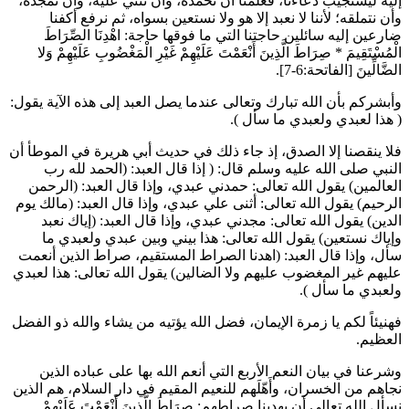
إليه ليستجيب دعاءنا، فعلمنا أن نحمده، وأن نثني عليه، وأن نمجده،
وأن نتملقه؛ لأننا لا نعبد إلا هو ولا نستعين بسواه، ثم نرفع أكفنا
ضارعين إليه سائلين حاجتنا التي ما فوقها حاجة:
اهْدِنَا الصِّرَاطَ
الْمُسْتَقِيمَ
*
صِرَاطَ الَّذِينَ أَنْعَمْتَ عَلَيْهِمْ غَيْرِ الْمَغْضُوبِ عَلَيْهِمْ وَلا
الضَّالِّينَ
[الفاتحة:6-7].
وأبشركم بأن الله تبارك وتعالى عندما يصل العبد إلى هذه الآية يقول:
(
هذا لعبدي ولعبدي ما سأل
).
فلا ينقصنا إلا الصدق، إذ جاء ذلك في حديث
أبي هريرة
في الموطأ أن
النبي صلى الله عليه وسلم قال: (
إذا قال العبد: (الحمد لله رب
العالمين) يقول الله تعالى: حمدني عبدي، وإذا قال العبد: (الرحمن
الرحيم) يقول الله تعالى: أثنى علي عبدي، وإذا قال العبد: (مالك يوم
الدين) يقول الله تعالى: مجدني عبدي، وإذا قال العبد: (إياك نعبد
وإياك نستعين) يقول الله تعالى: هذا بيني وبين عبدي ولعبدي ما
سأل، وإذا قال العبد: (اهدنا الصراط المستقيم، صراط الذين أنعمت
عليهم غير المغضوب عليهم ولا الضالين) يقول الله تعالى: هذا لعبدي
ولعبدي ما سأل
).
فهنيئاً لكم يا زمرة الإيمان، فضل الله يؤتيه من يشاء والله ذو الفضل
العظيم.
وشرعنا في بيان النعم الأربع التي أنعم الله بها على عباده الذين
نجاهم من الخسران، وأَهّلَهم للنعيم المقيم في دار السلام، هم الذين
نسأل الله تعالى أن يهدينا صراطهم:
صِرَاطَ الَّذِينَ أَنْعَمْتَ عَلَيْهِمْ