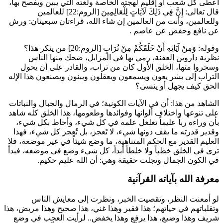
أعطى كل شعب أو إقليم لهجته الخاصة ولغته التي يبين ويفصح بها،
قال تعالى:
إِنَّ فِي ذَلِكَ لَآيَاتٍ لِلْعَالِمِينَ
[الروم:22] للعالمين
وللعالمين، وأنت من العالمين إن شاء الله، قراءتان سبعيتان:
ورش
عن
نافع
و
حفص
عن
عاصم
.
وقوله:
وَمِنْ آيَاتِهِ أَنْ خَلَقَكُمْ مِنْ تُرَابٍ
[الروم:20] من ينكر هذا؟
نظرية
داروين
العفنة، رمي بها في المزابل، ضحك منها الناس
وسخروا منها، الخلق الأول كان من تراب، والقادر على أن يحول
التراب إلى بشر يعون ويسمعون ويعقلون ويبنون ويصنعون هذا الإله
الحق كيف يجهل أو ينسى؟
الشاهد من هذا: أن في الآيات الكونية؛ في الرمال والجبال والنباتات
على تنوعها واختلاف ألوانها وفوائدها وطعومها، هذا الخلق كله شاهد
بأن وراءه رباً عليماً تغلغل علمه في كل شيء، وأحاط بكل شيء،
وقدير قدرته ما يقف دونها شيء، لا تَعجز، بل تُعجز كل شيء، فهذا
العليم القدير مع الحكم المتناهية، ما وضع شيئاً في غير موضعه، فلا
ترى في الخلق خطباً ولا خلطاً أبداً، كل شيء وضع في موضعه، فبدأ
في الكون الجمال وتجلت حقيقة وهي: أن الله عليم حكيم.
معرفة الله بآياته القرآنية
لو أمعنت النظر، وتقصيت الخبر، ونظرت إلى معايش الناس
وتقلباتهم في حياتهم؛ هذا فقير وهذا غني، هذا صحيح وهذا مريض، هذا
شريف وهذا وضيع، هذا يرفع وهذا يخفض.. لرأيت العجب في وضع