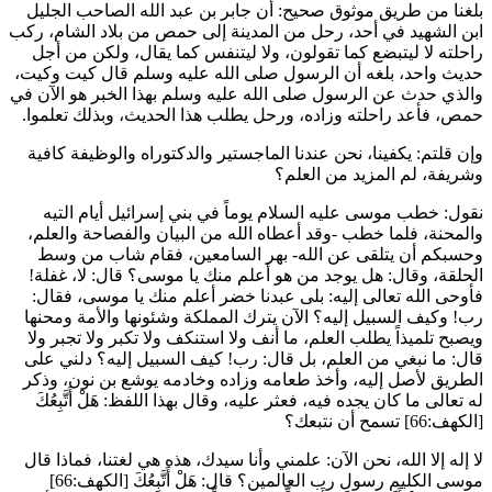
بلغنا من طريق موثوق صحيح: أن
جابر بن عبد الله
الصاحب الجليل
ابن الشهيد في أحد، رحل من المدينة إلى حمص من بلاد الشام، ركب
راحلته لا ليتبضع كما تقولون، ولا ليتنفس كما يقال، ولكن من أجل
حديث واحد، بلغه أن الرسول صلى الله عليه وسلم قال كيت وكيت،
والذي حدث عن الرسول صلى الله عليه وسلم بهذا الخبر هو الآن في
حمص، فأعد راحلته وزاده، ورحل يطلب هذا الحديث، وبذلك تعلموا.
وإن قلتم: يكفينا، نحن عندنا الماجستير والدكتوراه والوظيفة كافية
وشريفة، لم المزيد من العلم؟
نقول: خطب موسى عليه السلام يوماً في بني إسرائيل أيام التيه
والمحنة، فلما خطب -وقد أعطاه الله من البيان والفصاحة والعلم،
وحسبكم أن يتلقى عن الله- بهر السامعين، فقام شاب من وسط
الحلقة، وقال: هل يوجد من هو أعلم منك يا موسى؟ قال: لا، غفلة!
فأوحى الله تعالى إليه: بلى عبدنا
خضر
أعلم منك يا موسى، فقال:
رب! وكيف السبيل إليه؟ الآن يترك المملكة وشئونها والأمة ومحنها
ويصبح تلميذاً يطلب العلم، ما أنف ولا استنكف ولا تكبر ولا تجبر ولا
قال: ما نبغي من العلم، بل قال: رب! كيف السبيل إليه؟ دلني على
الطريق لأصل إليه، وأخذ طعامه وزاده وخادمه يوشع بن نون، وذكر
له تعالى ما كان يجده فيه، فعثر عليه، وقال بهذا اللفظ:
هَلْ أَتَّبِعُكَ
[الكهف:66] تسمح أن نتبعك؟
لا إله إلا الله، نحن الآن: علمني وأنا سيدك، هذه هي لغتنا، فماذا قال
موسى الكليم رسول رب العالمين؟ قال:
هَلْ أَتَّبِعُكَ
[الكهف:66]