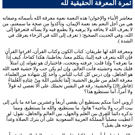
ثمرة المعرفة الحقيقية لله
معاشر الأبناء والإخوان! هذه النعمة نعمة معرفة الله بأسمائه وصفاته
هي من أجل النعم بعد نعمة الإيمان، وتأكدوا من صحة ما سمعتم، من
لا يعرف الله لا يخافه ولا يرهبه ولا يطمع فيه ولا يسأله فتعرفوا إلى
الله، وفي الحديث الصحيح: (
تعرف إلى الله في الرخاء يعرفك في
الشدة
).
ومعرفة الله لها طريقان: كتاب الكون وكتاب القرآن، اقرءوا القرآن
فإن الله يتعرف فيه إلينا، يتكلم معنا، يخاطبنا، هكذا كفاحاً، كيف إذاً
ما نعرفه؟ وإذا قلت: عرفته ونجحت، فاختبارك هو تقواه، إن امتلأ
قلبك بحبه وخشيته فأنت العالم، وإن لم يكن حب ولا خشية فعبد الله
هو الجاهل، وإن درس كل كتاب للناس، وأخذ كل شهادة من العلماء،
معرفة العلم من طريق الخشية:
إِنَّمَا يَخْشَى اللَّهَ مِنْ عِبَادِهِ الْعُلَمَاءُ
[فاطر:28] والخشية: رقة في النفس تحملك على ألا تعصي له قولاً
ولا أمراً، أما تستطيع هذا؟
أروني أحداً منكم يستطيع أن يقضي أربعاً وعشرين ساعة ما يأتي إلى
بيت الرب ولا يناجيه؟ هاتوا، ما يستطيع، والله ما يستطيع، ومما
نذكره دائماً للفرق بين العلم والجهل، بين العالم والجاهل، نقول: لو
أعطيت مصلياً المملكة العربية السعودية على أن يترك الصلاة وغداً
نتوجه هل يقبل؟