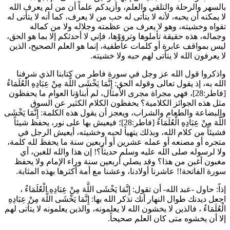
بالسهر والرحلة والتلقي والعلم، وأزيدكم علماً أن من لم يعرف الله
لا يمكنه أن يحبه، لأنه لا يتأتى له حب من لا يعرف، كما أنه لا يتأتى له
تقواه وخشيته، وهو لا يعرف من عظمته وجلاله ولا من كماله
وجماله، هذه حقيقة تأملوها وتروَوْها، فإني لا أحدثكم إلا بما هو الحق،
ليس بمواقف عابرة أو كلمات عاطفية، إنما هو العلم الصحيح، الذين
لا يعرفون الله لا يتأتى لهم حبه ولا خشيته.
واذكروا قول الله عز وجل في سورة فاطر من كتابنا الذي شرفنا
الله به، إذ يقول تعالى وقوله الحق:
إِنَّمَا يَخْشَى اللَّهَ مِنْ عِبَادِهِ الْعُلَمَاءُ
[فاطر:28]، فهي مجراة مجرى الأمثال، لم أبناؤنا العوام ما يحفظون
مثل هذه الجوائز الكلامية؟ يحفظون الكلام الكثير عن السوق
والبضاعة والطعام والشراب، ويعجز أن يقول هذه الكلمة:
إِنَّمَا يَخْشَى
اللَّهَ مِنْ عِبَادِهِ الْعُلَمَاءُ
[فاطر:28]؛ فيعيش بها على نور، يحفظ شيئاً
فشيئاً من كلام الله، وبذلك يتهيأ لحبه وخشيته، أيعيش الرجل في
متجره أو مصنعه أو عمله عشرين أو أربعين سنة ما يحفظ لله كلمة،
ولا لرسوله صلى الله عليه وسلم حديثاً؟! إن هذا والله للغبن، أي
مغبون أغبن من هذا؟ وقد يصلي أربعين سنة وراء الإمام ولا يحفظ
سورة الفاتحة!! عاشرنا أولادنا، وعشنا مع أمة أكثرها بهذه المثابة.
إذاً: حاول -عبد الله- أن تقول:
إِنَّمَا يَخْشَى اللَّهَ مِنْ عِبَادِهِ الْعُلَمَاءُ
،
اجعل ديدنك طوال النهار أنك تذكر الله بها:
إِنَّمَا يَخْشَى اللَّهَ مِنْ عِبَادِهِ
الْعُلَمَاءُ
، فالذين لا يخشون الله لا يعلمونه، والذين يعلمونه لا يتأتى لهم
إلا أن يخشوه متى كان العلم صحيحاً.