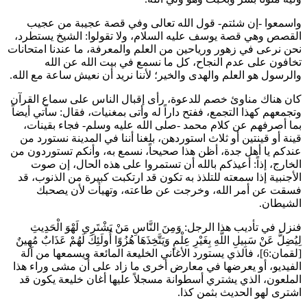
واسمعوا -إن شئتم- قول الله تعالى وفي قصة عجيبة من عجيب
القصص وهي قصة يوسف عليه السلام، ولا تقولوا: الشيخ يستطرد،
نحن نرعى في زهور ورياحين من العلم والمعرفة، ما عندنا امتحانات
تخافون على عدم النجاح، كل ما نسمع في بيت الله عن الله
والرسول هو العلم والهدى والخير؛ لأننا نريد أن نعيش ساعة مع الله.
كان هناك مناوئ خصم للدعوة، رأى إقبال الناس على سماع القرآن
وتجمعهم كهذا التجمع، ففتح داراً له وأتى بمغنيات، فقال: سآتي أيضاً
بما أصرفهم عن كلام محمد -صلى الله عليه وسلم- فجاء بقينات،
قينة أو قينتين أو ثلاث استوردهن، بلغنا أننا في المدينة نستورد من
عندكم يا أهل جدة، أظن هذا صحيحاً، نسمع به، وأنكم تستوردون من
الخارج، إذاً: أعيذكم بالله أن تستمروا على هذه الحال، إن صوت
الأجنبية إذا سمعته للتلذذ به تكون قد ارتكبت كبيرة من الذنوب، قد
فسقت عن أمر الله، وخرجت عن طاعته، وتهيأت لأن يصحبك
الشيطان.
فنزل في تأديب هذا الرجل:
وَمِنَ النَّاسِ مَنْ يَشْتَرِي لَهْوَ الْحَدِيثِ
لِيُضِلَّ عَنْ سَبِيلِ اللَّهِ بِغَيْرِ عِلْمٍ وَيَتَّخِذَهَا هُزُوًا أُولَئِكَ لَهُمْ عَذَابٌ مُهِينٌ
[لقمان:6]، فالذي يستورد الأغاني الخليعة المائعة ويسمعها من آلة
الفيديو، أو يعرضها في معارض أخرى ما زاد على أن مشى وراء هذا
الملعون، الذي يشتري أسطوانة مسجلاً عليها أغان خليعة يكون قد
اشترى لهو الحديث بثمن كذا.