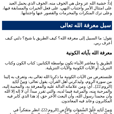
إذاً: خشية الله عز وجل هي الخوف منه، الخوف الذي يحمل العبد
على امتثال الأمر واجتناب النهي، على فعل الخيرات والمسابقة فيها،
وعلى ترك المنكرات والمحرمات والقصور عنها واجتنابها.
سبل معرفة الله تعالى
نقول: ما السبيل إلى معرفة الله؟ كيف الطريق يا شيخ؟ دلني كيف
أعرف ربي.
معرفة الله بآياته الكونية
الطريق يا معاشر الأبناء تكون بواسطة الكتابين: كتاب الكون وكتاب
التنزيل، أو الآيات الكونية والآيات التنزيلية.
فلنستعرض من الآيات الكونية ما ذكرنا الله تعالى به، وتعرف به إلينا
من سورة الروم، وليذكرني أهل القرآن، يقول تعالى:
وَمِنْ آيَاتِهِ
[الروم:22].. أي: ومن علاماته الدالة عليه والمعرفة به، والمحببة إليه،
والمرحبة منه، والمرغبة فيما لديه، والتي تقرر مبدأ: أن لا إله إلا الله
وأن محمداً رسول الله، وأن البعث الآخر حق، إذ هذا الذي كابر فيه
المكابرون وعاند فيه المعاندون.
وَمِنْ آيَاتِهِ خَلْقُ السَّمَوَاتِ وَالأَرْضِ
[الروم:22]، انظر متفكراً في