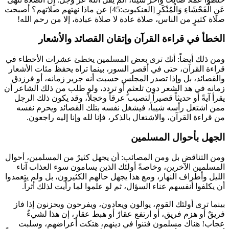
عَنِ الْفَحْشَاءِ وَالْمُنْكَرِ
[العنكبوت:45] عن ماذا نهتهم صلاتهم؟ أصبحت
صلاة كثيرٍ من الناس، صلاة عادة لا صلاة عبادة، إلا من رحم الله!
الخطأ في قراءة القرآن وإتقان القصائد والأشعار
ومن ذلك أيضاً: أنك ترى بعض المسلمين يخطئ عشرات الأخطاء في
قراءة القرآن، حتى في أقصر السور، بينما تراه يحفظ مئات الأشعار
والقصائد، بل وإذا تصدر المجلس حسبت أنه
جرير
زمانه، أو
فرزدق
زمانه في هد الشعر دون تلعثمٍ أو تردد، ولو طلب من ذلك الشاعر أن
يقرأ آيةً أو حديثاً قصيراً لتصبب عرقاً وخجلاً، وقد يكون ذلك الرجل
ممن اشتعل رأسه شيباً، فيشغل نفسه بتلك القصائد ويحرم نفسه
من قراءة القرآن، والاشتغال بالذكر، فإنا لله وإنا إليه راجعون.
الجهل بأحوال المسلمين
ومن التناقض بل ومن المصائب: أن يجهل كثيرٌ من المسلمين، أحوال
المسلمين الآخرين، وخاصةً أولئك الذين يسامون سوء العذاب آناء
الليل وأطراف النهار، ومع هذا يجهل حالهم الكثيرون، بل ولم يتعمدوا
أن يكلفوا أنفسهم عناء السؤال، ثم لو علموا لما رأيت لذلك أثراً.
بينما ترى أولئك القوم، يوالون ويعادون، ويفرحون ويحزنون إذا فاز
فريقٌ أو هزم فريق، أو ارتفع عقارٌ أو هبط عقار، إن هذا لشيءٌ
عجاب! هناك مسلمون فتنوا في دينهم، هتكت أعراضهم، وسلبت