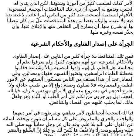
الأمر كذلك لصلحت كثيرٌ من أمورنا وشئوننا، لكن الذي يندى له
الجبين، وتدمع له العين، أن ترى تلك التناقضات العجيبة المصحوبة
بالأفهام السقيمة أصبحت عند كثيرٍ من الناس أمراً عادياً، لا غضاضة
فيه ولا عيب، وإليكم بعضاً من هذه المتناقضات علّ من كان مصاباً
بها أو بشيءٍ منها، أن يسارع إلى التخلص منها والإقلاع عنها، وأن
يحذّر نفسه وغيره منها.
الجرأة على إصدار الفتاوى والأحكام الشرعية
فمن تلك المتناقضات: جرأة كثير من الناس على إصدار الفتاوى
والأحكام الشرعية، مع أنهم يجهلون كثيراً، ولم يعرفوا بعلم أو
مجالسة أهل العلم، بل إنهم زادوا المصيبة وبالاً وشناعة فقاموا
بتخطئة العلماء الراسخين، ونصَّبوا أنفسهم فقهاء ومحدثين، وفي
المقابل تجد أن هذا الصنف من الناس يمسكون ألسنتهم عن الأمور
الطبية والمعمارية، فلا يقبلون وصفة دواءٍ إلا من طبيبٍ حاذق، ولا
يشرع أحدهم في مشروعٍ معماري إلا برأي مهندسٍ عارف، فيا لله
العجب! بل ويزجرون من تكلم في أمر الطب أو البناء وهو جاهلٌ
بذلك، لما يجلب عليهم من الفساد والتناقض.
فيا لله العجب! أيحتاطون لأمر دنياهم، ويفرطون في أمر دينهم!
والواجب والحري والمفروض على كل مسلم أن يتورع ويحفظ لسانه
عن القول على الله بلا علم، وقد قال عز وجل معاتباً نبيه صلى الله
عليه وسلم ومحذراً:
وَلا تَقْفُ مَا لَيْسَ لَكَ بِهِ عِلْمٌ إِنَّ السَّمْعَ وَالْبَصَرَ
وَالْفُؤَادَ كُلُّ أُولَئِكَ كَانَ عَنْهُ مَسْؤُولاً
[الإسراء:36].