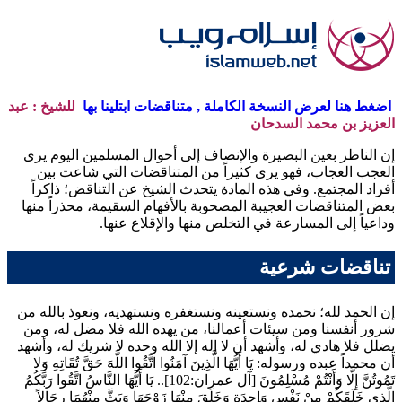
اضغط هنا لعرض النسخة الكاملة , متناقضات ابتلينا بها
للشيخ : عبد
العزيز بن محمد السدحان
إن الناظر بعين البصيرة والإنصاف إلى أحوال المسلمين اليوم يرى
العجب العجاب، فهو يرى كثيراً من المتناقضات التي شاعت بين
أفراد المجتمع. وفي هذه المادة يتحدث الشيخ عن التناقض؛ ذاكراً
بعض المتناقضات العجيبة المصحوبة بالأفهام السقيمة، محذراً منها
وداعياً إلى المسارعة في التخلص منها والإقلاع عنها.
تناقضات شرعية
إن الحمد لله؛ نحمده ونستعينه ونستغفره ونستهديه، ونعوذ بالله من
شرور أنفسنا ومن سيئات أعمالنا، من يهده الله فلا مضل له، ومن
يضلل فلا هادي له، وأشهد أن لا إله إلا الله وحده لا شريك له، وأشهد
أن محمداً عبده ورسوله:
يَا أَيُّهَا الَّذِينَ آمَنُوا اتَّقُوا اللَّهَ حَقَّ تُقَاتِهِ وَلا
تَمُوتُنَّ إِلَّا وَأَنْتُمْ مُسْلِمُونَ
[آل عمران:102]..
يَا أَيُّهَا النَّاسُ اتَّقُوا رَبَّكُمُ
الَّذِي خَلَقَكُمْ مِنْ نَفْسٍ وَاحِدَةٍ وَخَلَقَ مِنْهَا زَوْجَهَا وَبَثَّ مِنْهُمَا رِجَالاً