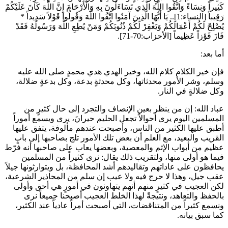
كَثِيراً وَنِسَاءً وَاتَّقُوا اللَّهَ الَّذِي تَسَاءَلُونَ بِهِ وَالْأَرْحَامَ إِنَّ اللَّهَ كَانَ عَلَيْكُمْ
رَقِيباً
[النساء:1]..
يَا أَيُّهَا الَّذِينَ آمَنُوا اتَّقُوا اللَّهَ وَقُولُوا قَوْلاً سَدِيداً
*
يُصْلِحْ لَكُمْ أَعْمَالَكُمْ وَيَغْفِرْ لَكُمْ ذُنُوبَكُمْ وَمَنْ يُطِعِ اللَّهَ وَرَسُولَهُ فَقَدْ
فَازَ فَوْزاً عَظِيماً
[الأحزاب:70-71].
أما بعد:
فإن خير الكلام كلام الله، وخير الهدي هدي محمدٍ صلى الله عليه
وسلم، وشر الأمور محدثاتها، وكل محدثةٍ بدعة، وكل بدعةٍ ضلالة،
وكل ضلالةٍ في النار.
عباد الله: إن من ينظر بعين الإنصاف والتجرد إلى حال كثيرٍ من
المسلمين اليوم يرى أحوالاً تجعل الحليم حيرانَ، يرى ويسمع أموراً
أطبق عليها الكثير من الناس، وأصبحت عندهم مألوفة، يتفق عليها
القريب والبعيد، مع العلم أن بعض تلك الأمور تلج بصاحبها إلى بابٍ
عظيم من أبواب الإثم والمعصية، وبعضها يعاب على صاحبها أنه فرّط
فيما هو أولى منها، ولتقريب ذلك يقال: نرى كثيراً من المسلمين
يحافظون على عاداتهم وتقاليدهم أشد المحافظة، بل ويتوارثونها جيلاً
عقب جيل، وهذا لا حرج فيه ولا عيب إن سلم من المحاذير الشرعية،
لكن العجيب في كثيرٍ منهم أنهم يتهاونون في أمورٍ هي أحق وأولى
بالحفظ والتعاهد، ونتيجةً لهذا الخلط العجيب أصبحنا جميعاً نرى
ونسمع كثيراً من المتناقضات، التي أصبحت أمراً عادياً عند الكثير،
كما سبق بيانه.