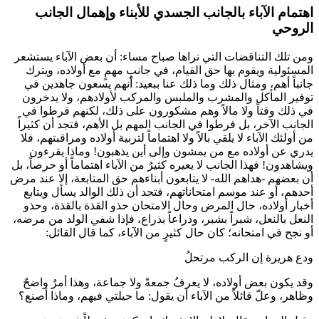
اهتمام الآباء بالجانب الجسدي للأبناء وإهمال الجانب
الروحي
ومن تلك التناقضات التي نراها صباح مساء: أن بعض الآباء يستشعر
المسئولية ويقوم بها حق القيام، في جانبٍ مهمٍ مع أولاده، ويترك
جانباً أهم، ومثال ذلك وما ذلك عنا ببعيد: أنهم يسعون جاهدين في
توفير المأكل والمشرب والملبس والمركب لأولادهم، ولا يدخرون
في ذلك وقتاً ولا مالاً وهم مشكورون على ذلك، لكنهم فرطوا في
الجانب الآخر، بل فرطوا في الجانب المهم بل الأهم، فتجد أن كثيراً
من أولئك الآباء لا يلقي بالاً ولا اهتماماً لتربية أولاده ومراقبتهم، فلا
يدري عن أولاده مع من يمشون وإلى أين يذهبون! وماذا يقرءون
ويشاهدون! فهذا الجانب لا يعيره كثيرٌ من الآباء اهتماماً أو حرصاً، بل
أن بعضهم -هداهم الله- لا يتابعون أبناءهم حق المتابعة، إلا عند مرض
أحدهم، أو عند موسم امتحاناتهم، فتجد أن ذلك الوالد يسأل ويتابع
أخبار أولاده، حال المرض وحال الامتحان حذو القذة بالقذة، وحذو
النعل بالنعل، شبراً بشبر، وذراعاً بذراع، فإذا شفي الولد من مرضه،
أو نجح في امتحانه؛ كان حال كثيرٍ من الآباء، كما قال القائل:
ودع هريرة إن الركب مرتحلُ
وقد يكون بعض أولاده، لا يعرفُ جمعةً ولا جماعة، وهذا أمرٌ واضحٌ
وظاهر، وعلّ قائلاً من الآباء أن يقول: ما حيلتي فيهم، وماذا أصنع؟