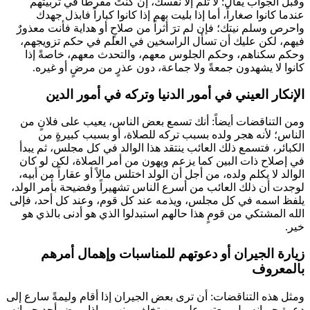
وقبل الجواب يقال: لا تلم إلا نفسك، إن كنتَ مفرطاً في تربيتهم
عندما كانوا صغاراً، أما إذا بليت بهم إذا كانوا كباراً فابذل جهدك
واحرص وسلم نيتك؛ فإن لم ترَ أثراً من صلاحٍ أو هداية فأنت معذورٌ
فيهم، لكن عليك أن تسأل الراسخين في العلم في حكم تزويجهم،
وحكم سكناهم، وحكم الجلوس معهم، والتحدث معهم، خاصةً إذا
كانوا لا يشهدون جمعةً ولا جماعة، دون عذرٍ من مرضٍ أو غيره.
الإنكار العيني في أمور الدنيا وتركه في أمور الدين
ومن التناقضات أيضاً: أنك تسمع بعض الناس، يعيب على فلانٍ من
الناس؛ لأنه هجر ولده بسبب تركه للصلاة، أو بسبب كبيرةٍ من
الكبائر، فتسمع ذلك العائب ينتقد هذا الوالد في كل مجلس، ثم يبدأ
في إصلاح ذات البين كما يزعم ويهون من أمر الصلاة، لكن لو كان
الوالد لا يكلم ولده، من أجل أن الولد اختلس مالاً أو عقاراً من أبيه،
لوجدت أن ذلك العائب من أسرع الناس تشهيراً وفضيحة بأمر الولد،
يلفظ اسمه في كل مجلس، ويذمه عند كل قوم، وعند كل أحد، فإلى
الله المشتكي من قومٍ هذا حالهم استبدلوا الذي هو أدنى بالذي هو
خير.
زيارة الجيران أو دعوتهم للمناسبات وإهمال أمرهم
بالمعروف
ومثل هذه التناقضات: أن ترى بعض الجيران إذا أقام وليمةً سارع إلى
دعوة جيرانه، بل ويعتب على من تخلف منهم، وإذا مرض أحد جيرانه