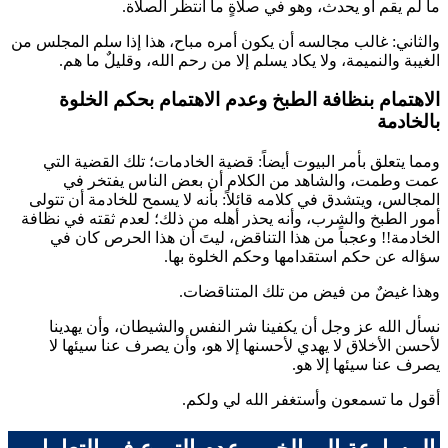
ما لم يقم أو يحدث، وهو في صلاةٍ ما انتظر الصلاة.
والثاني: غالب مجالسه أن يكون أمره مباح، هذا إذا سلم المجلس من
الغيبة والنميمة، ولا يكاد يسلم إلا من رحم الله، وقليلٌ ما هم.
الاهتمام بنظافة الطبخ وعدم الاهتمام بحكم الخلوة
بالخادمة
ومما يتعلق بأمر البيوت أيضاً: قضية الخادمات؛ تلك القضية التي
عمت وطمت، والشاهد من الكلام أن بعض الناس يفتخر في
المجالس، ويتشدق في كلامه قائلاً: بأنه لا يسمح للخادمة أن تتولى
أمور الطبخ والشرب، وأنه يحذر أهله من ذلك؛ لعدم ثقته في نظافة
الخادمة!! وعجباً من هذا التناقض، ليتَ أن هذا الحرص كان في
سؤاله عن حكم استقدامها وحكم الخلوة بها.
وهذا غيضٌ من فيض من تلك المتناقضات.
نسأل الله عز وجل أن يكفينا شر النفس والشيطان، وأن يهدينا
لأحسن الأخلاق لا يهدي لأحسنها إلا هو، وأن يصرف عنا سيئها لا
يصرف عنا سيئها إلا هو.
أقول ما تسمعون وأستغفر الله لي ولكم.