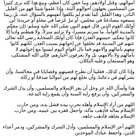
أموالهم، وقتل أولادهم، وما خفي كان أعظم، ومع هذا كله نرى كثيراً
من المسلمين يجهلون أحوالهم ألبتة، وإذا علموا شيئاً فهو من القليل
النادر، وهذا القليل كما تقدم لم يكلفوا أنفسهم بالسؤال عنه، بل ربما
سمعوه مصادفةً في مجلس، أو مرّ عَرَضاً في مجلةٍ أو جريدة! أين
أولئك القوم الذين قال فيهم النبي صلى الله عليه وسلم: (
إن معكم
بالمدينة أقواماً، ما سرتم مسيراً، ولا نزلتم منزلاً، ولا هبطتم وادياً إلا
كانوا معكم، حبسهم العذر
) فإذا كان أولئك الصحابة رضي الله تعالى
عنهم في المدينة قد تخلفوا عن إخوانهم بسبب العذر، لكنهم كانوا
معهم بآمالهم وآلامهم فما بال أقوامٍ اليوم ليسوا مع إخوانهم لا
بآمالهم ولا بآلامهم، بل ولا يعرفون أخبارهم، فإلى الله المشتكى،
وهو المستعان وعليه التكلان.
وإذا كان كذلك، فعلينا أن نطرح قضيتهم وقضايانا في مجالسنا، وأن
نشركهم في دعائنا، وأن نخلع لهم من أموالنا صدقةً أو زكاة.
هذا وأسأل الله عز وجل أن يعز الإسلام والمسلمين، وأن يذل الشرك
والمشركين، وأن يرفع راية السنة وأن يقمع راية البدعة.
اللهم من أراد الإسلام وأهله بحربٍ بيده فشل يده، ومن حارب
الإسلام بماله فأذهب ماله، واجعل فقره بين عينيه، ومن حارب
الإسلام بجاهه فأذهب جاهه.
اللهم أعز الإسلام والمسلمين، وأذل الشرك والمشركين، ودمر أعداء
الدين، واحفظ عبادك الموحدين.