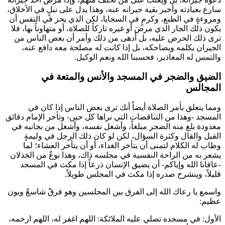
سارع بعيادته وأخبر بقية جيرانه عنه، وهذا يدل على نبلٍ في الأخلاق،
ومروءةٍ في الطبع، وكرمٍ في السجايا، لكن الذي يحز في النفس أن
يكون ذلك الجار الذي مرضَ أو غيره تاركاً للصلاة، أو متهاوناً بها، فلا
ترى ذلك الحرص عليه، بل أدهى من ذلك وأمر أن بعض الناس من
الجيران يكلمه ويضاحكه، بل إذا كانت له مصلحة معه دافع عنه،
والتمس له المعاذير، فحسبنا الله ونعم الوكيل.
الضيق والضجر في المسجد والأنس والمتعة في
المجالس
ومما يتعلق بأمر الصلاة أيضاً أنك ترى بعض الناس إذا كان في
المسجد -وهذا من التناقضات التي نراها كل حين- وتأخر الإمام دقائق
معدودة بلغ منه الضجر مبلغاً، وأشغل نفسه، وأشغل من بجانبه في
القيل والقال وكثرة السؤال، لكن لو كان ذلك الرجل في وليمةٍ
وطاب له الكلام لتمنى أن يتأخر الغداء، أو أن يتأخر العشاء؛ لما
يشعر به من الراحة النفسية في مجلسه ذاك، وهذا نوعٌ من الخذلان
-عافانا الله وإياكم- أن يضيق الإنسان ذرعاً إذا مكث في المسجد
قليلاً، وينشرح صدره إذا مكث في المجلس طويلاً.
واسمع يا رعاك الله إلى الفرق بين المجلسين وهو فرقٌ شاسعٌ وبون
عظيم:
الأول: في مسجده تصلي عليه الملائكة: اللهم اغفر له، اللهم ارحمه،