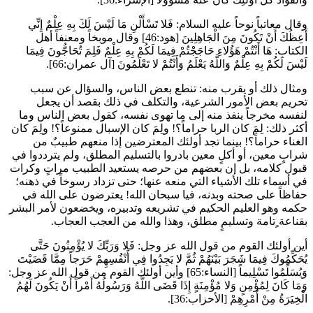
وقال معاتباً نوحاً عليه السلام:
فَلا تَسْأَلْنِ مَا لَيْسَ لَكَ بِهِ عِلْمٌ إِنِّي
أَعِظُكَ أَنْ تَكُونَ مِنَ الْجَاهِلِينَ
[هود:46] وقال موبخاً ومعنفاً أهل
الكتاب:
هَا أَنْتُمْ هَؤُلاءِ حَاجَجْتُمْ فِيمَا لَكُمْ بِهِ عِلْمٌ فَلِمَ تُحَاجُّونَ فِيمَا
لَيْسَ لَكُمْ بِهِ عِلْمٌ وَاللَّهُ يَعْلَمُ وَأَنْتُمْ لا تَعْلَمُونَ
[آل عمران:66].
ومثال ذلك أو يقرب منه: تنطع بعض الناس، والسؤال عن سبب
تحريم بعض الأمور الشرعية، والتكلف في ذلك بقصد أن يجعل
لنفسه مخرجاً ينفذ منه إلى ما تهوى نفسه، كقول بعض الناس وما
أكثر ذلك: لِمَ كان الربا حراماً؟! ولِمَ كان الإسبال ممنوعاً؟! ولِمَ كان
الغناء حراماً؟! بينما تجد أولئك المعترضين إذا منعهم طبيبٌ من
شرابٍ معين، أو أكلٍ معين بادروا بالتسليم المطلق، ولم يترددوا في
قبول كلامه، بل إن بعضهم من حرصه يستعيد الطبيب مراتٍ وكرات
في أسماء تلك الأشياء التي منعه عنها؛ حتى تزداد رسوخاً في ذهنه؛
حفاظاً على صحته وبدنه، فيا سبحان الله! يعترضون على الله في
حكمه وهو العليم الحكيم في تشريعه وتدبيره، ويخضعون لأمر البشر
بقناعة ٍتامة وتسليمٍ مطلق، وهذا والله من العجب العجاب.
أين أولئك القوم من قول الله عز وجل:
فَلا وَرَبِّكَ لا يُؤْمِنُونَ حَتَّى
يُحَكِّمُوكَ فِيمَا شَجَرَ بَيْنَهُمْ ثُمَّ لا يَجِدُوا فِي أَنْفُسِهِمْ حَرَجاً مِمَّا قَضَيْتَ
وَيُسَلِّمُوا تَسْلِيماً
[النساء:65] وأين أولئك القوم من قول الله عز وجل:
وَمَا كَانَ لِمُؤْمِنٍ وَلا مُؤْمِنَةٍ إِذَا قَضَى اللَّهُ وَرَسُولُهُ أَمْراً أَنْ يَكُونَ لَهُمُ
الْخِيَرَةُ مِنْ أَمْرِهِمْ
[الأحزاب:36].