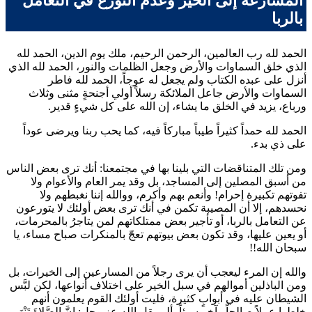
المسارعة إلى الخير وعدم التورع في التعامل
بالربا
الحمد لله رب العالمين، الرحمن الرحيم، ملك يوم الدين، الحمد لله
الذي خلق السماوات والأرض وجعل الظلمات والنور، الحمد لله الذي
أنزل على عبده الكتاب ولم يجعل له عوجاً، الحمد لله فاطر
السماوات والأرض جاعل الملائكة رسلاً أولي أجنحةٍ مثنى وثلاث
ورباع، يزيد في الخلق ما يشاء، إن الله على كل شيءٍ قدير.
الحمد لله حمداً كثيراً طيباً مباركاً فيه، كما يحب ربنا ويرضى عوداً
على ذي بدء.
ومن تلك المتناقضات التي بلينا بها في مجتمعنا: أنك ترى بعض الناس
من أسبق المصلين إلى المساجد، بل وقد يمر العام والأعوام ولا
تفوتهم تكبيرة إحرام! وأنعم بهم وأكرم، ووالله إننا نغبطهم ولا
نحسدهم، إلا أن المصيبة تكمن في أنك ترى بعض أولئك لا يتورعون
عن التعامل بالربا، أو تأجير بعض ممتلكاتهم لمن يتاجرُ بالمحرمات،
أو يعين عليها، وقد تكون بعض بيوتهم تعجّ بالمنكرات صباح مساء، يا
سبحان الله!!
والله إن المرء ليعجب أن يرى رجلاً من المسارعين إلى الخيرات، بل
ومن الباذلين أموالهم في سبل الخير على اختلاف أنواعها، لكن لبَّس
الشيطان عليه في أبوابٍ كثيرة، فليت أولئك القوم يعلمون أنهم
خلطوا عملاً صالحاً وآخر سيئاً، ألم يقل الله عز وجل:
إِنَّ الصَّلاةَ تَنْهَى