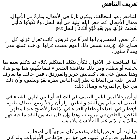
تعريف التناقض
التناقض: هو المخالفة، ويكون تارةً في الأفعال، وتارةً في الأقوال،
فمثال الأفعال: كما قص الله علينا في آية النحل:
وَلا تَكُونُوا كَالَّتِي
نَقَضَتْ غَزْلَهَا مِنْ بَعْدِ قُوَّةٍ أَنْكَاثاً
[النحل:92].
ذكر بعض المفسرين أنها امرأةٌ من قريش، كانت تغزل غزلها كل
صباح، فإذا غربت شمس ذلك اليوم نقضت غزلها، وذهب عملها هدراً
وهباءً منثوراً.
أما المناقضة في الأقوال فكأن يتكلم المتكلم بكلامٍ ثم يتكلم بعده بما
يخالفه أو يبطله، ومن ذلك مناقضة الشعراء فيما بينهم، هذا يهجو هذا،
وهذا ينقضّ على هذا، كنقائض
جرير
و
الفرزدق
، فمن خالف ما تعارف
الناس عليه من العادات نظر إليه الناس نظرة نقدٍ وتنقص، وأن ذلك
من خوارم المروءة، ومثال ذلك:
لو أن رجلاً لبس لباس الصيف في الشتاء، أو لبس لباس الشتاء في
الصيف لما سلم من النقد والطعن، ولو أن رجلاً وضع أصناف طعام
الإفطار في الغداء أو طعام الغداء في الإفطار لأصبح عندنا مظهراً
للنقص والطعن في مروءته، وهذا وإن كان فيه من النقد ما فيه فهو
سالمٌ من الإثم عند الله لا شك ولا ريب.
فيا ليت أن حرص أولئك ونقدهم كان موجهاً إلى أصحاب
المحظورات، وكان عيبهم في حق من فرّط في الأولويات، ولو كان