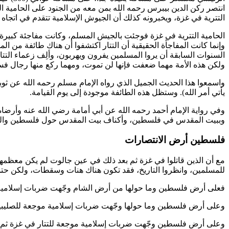
انتصر
ركن الدين بيبرس
رحمه الله بمن معه من الجنود على الحامية الت
التترية في غزة، ويخبرونه كذلك أن الجيوش الإسلامية تتقدم في اتجاه 
الحامية التترية في غزة فوجئت بالجيش المسلم، وكانت مفاجئة كبيرة جدا
وإنما كانت المفاجأة الحقيقية أن التتار اكتشفوا أن هناك طائفة من 
السنوات السابقة أن يروا المسلمين يفرون ويهربون، وألِف زعماء التتار
ولكن هذه الأمة مهما ضعفت فإنها لن تموت، ومهما ركع منها رجال فسي
واسمعوا هذا الحديث الجميل الذي رواه الإمام
مسلم
رحمه الله عن
ثوب
يأتي أمر الله
). وستظل هذه الطائفة موجودة إلى يوم القيامة.
وفي رواية الإمام
أحمد
رحمه الله عن
أبي أمامة
رضي الله عنه وأرضاه ز
وببيت المقدس في فلسطين، وأكناف بيت المقدس حول فلسطين وال
فلسطين أرض الانتصارات
مع أن الذين قاتلوا في غزة ثم بعد ذلك في عين جالوت لم يكن معظمه
للمسلمين، وانظروا التاريخ، فقد تكون هناك هنات وسقطات، ولكن حتماً
فعلى أرض فلسطين وما حولها من أرض الشام وجّهت ضربات إسلامية مو
وعلى أرض فلسطين وما حولها وجّهت ضربات إسلامية موجعة للصليب
وعلى أرض فلسطين وجّهت ضربات إسلامية موجعة للتتار في غزة ثم 