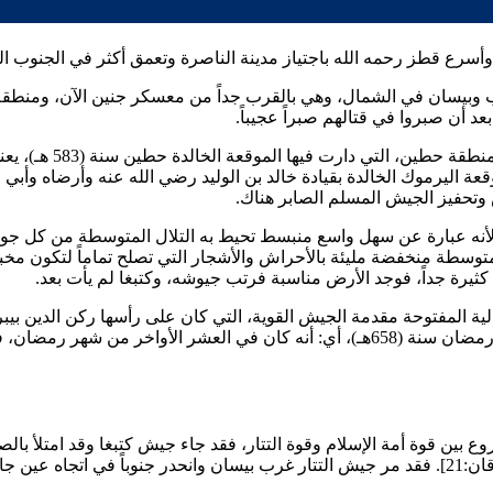
 وأسرع
قطز
رحمه الله باجتياز مدينة الناصرة وتعمق أكثر في الجنو
 وبيسان في الشمال، وهي بالقرب جداً من معسكر جنين الآن، ومنطقة ج
خالد بن الوليد
رضي الله عنه وأرضاه و
أبي 
تحفيز الجيش المسلم الصابر هناك.
لأنه عبارة عن سهل واسع منبسط تحيط به التلال المتوسطة من كل جوان
سطة منخفضة مليئة بالأحراش والأشجار التي تصلح تماماً لتكون مخبأً
ثيرة جداً، فوجد الأرض مناسبة فرتب جيوشه، و
كتبغا
لم يأت بعد.
ة المفتوحة مقدمة الجيش القوية، التي كان على رأسها
ركن الدين بي
والغرب والجنوب، وانتهى رحمه الله من هذا الإعداد والترتيب في (24) رمضان سنة (658هـ)، أ
كتبغا
وقد امتلأ بال
[الفرقان:21]. فقد مر جيش التتار غرب بيسان وانحدر جنوباً في اتجا