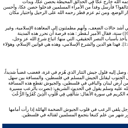
ه الله خارج عكا في الحدائق المحيطة بحصن عكا، وبدأت
و خالفوا؟ فأرسل وفداً من الأمراء المسلمين فدخلوا حصن عكا، وأحسن
رار الوضع، ومن ثم عزم
قطز
رحمه الله على الرحيل واختيار مكان
 في أشد حالات الضعف، وأنهم مطمئنون إلى المعاهدة الإسلامية، وغير
قطز
: هذه فرصة أن نحرر هذه المدينة
أخذ بأسباب النصر الحقيقي، التي منها: اتباع شرع الله عز وجل،
[المائدة:1]. فهذا هو الدين والشرع الإسلامي، وهذه هي قوانين الإسلام، وهؤلاء
 وصل إليه فلول جيش التتار الذي هُزم في غزة، فغضب غضباً شديداً،
 إلى الجنوب ليقابل الجيش المسلم في فلسطين، والمسافة بين سهل
ة اللبنانية شمال فلسطين حوالي (100) كيلو متر، وبين أول سهل البقاع إلى غزة (600) كيلو متر، (100) كيلو متر من أرض لبنان والباقي في فلسطين، والجيوش تقطع هذه المسافة
له عليه وسلم يقول في الحديث الشريف: (
نصرت بالرعب مسيرة
به الكريم في سورة الأنفال:
سَأُلْقِي فِي قُلُوبِ الَّذِينَ كَفَرُوا الرُّعْبَ
. فالله عز وجل يلقي الرعب في قلوب الجيوش الضخمة الهائلة إذا رأت أمامها
رور شهر من علم
كتبغا
بتجمع المسلمين لقتاله في فلسطين.