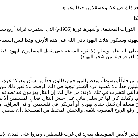
د ذلك في عكا وعسقلان وحيفا وغيرها.
ا.
بة أربع سنوات، وقد تكلمنا عليها بالتفصيل في دروس فلسطين.
سيكون هلاك اليهود بإذن الله على هذه الأرض، وهذا ليس استنتاجاً أو 
لى الله عليه وسلم: (
لا تقوم الساعة حتى يقاتل المسلمون اليهود، في
ا الغرقد فإنه من شجر اليهود
).
أو مرحلياً أو بسيطاً، وبعض المؤرخين يقللون جداً من شأن معركة غزة، حت
يلين جداً، ولا لأهمية غزة الإستراتيجية في ذلك الوقت، ولا لغير ذلك م
لتي انتشرت في تلك الآونة: من قال لك: إن التتار يهزمون فلا تصدقه. 
 وكذلك كان لها أثر سلبي هائل على جيش التتار، فعلى المسلمين ألا ي
ّ مسلم أن يُقتل جندي يهودي أو أمريكي في فلسطين أو في العراق.. أو
ً في رفع الروح المعنوية للأمة، والجيش المحبط من المستحيل أن ينتصر.
البحر الأبيض المتوسط، يعني: في غرب فلسطين، ومروا على المدن الإسل