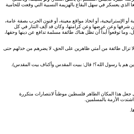
ا
الذي يعسكر في سهل البقاع بالهزيمة النسبية التي وقعت للحامية
 أو الإستراتيجية، أو اتخاذ مواقع معينة، أو فنون الحرب بصفة عامة،
عن شرفها وعن عرضها وعن كرامتها، وكان قد ألِف التتار في كل
، وما توقعوا أبداً أن تظل هناك طائفة مسلمة تدافع عن دينها وحقها،
ا تزال طائفة من أمتي ظاهرين على الحق، لا يضرهم من خذلهم حتى
ين هم يا رسول الله؟! قال: ببيت المقدس وأكناف بيت المقدس
).
ى جعل هذا المكان الطاهر فلسطين موطناً لانتصارات متكررة
اشتدت الأزمة بالمسلمين.
.