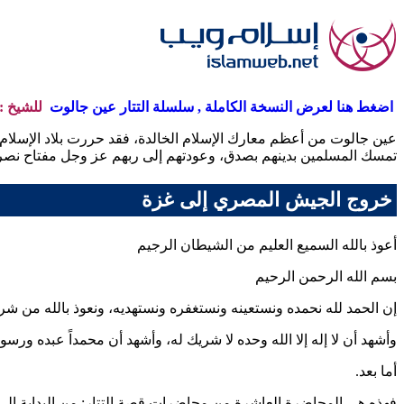
اضغط هنا لعرض النسخة الكاملة , سلسلة التتار عين جالوت
للشيخ :
عين جالوت من أعظم معارك الإسلام الخالدة، فقد حررت بلاد الإسلام
تمسك المسلمين بدينهم بصدق، وعودتهم إلى ربهم عز وجل مفتاح نص
خروج الجيش المصري إلى غزة
أعوذ بالله السميع العليم من الشيطان الرجيم
بسم الله الرحمن الرحيم
إن الحمد لله نحمده ونستعينه ونستغفره ونستهديه، ونعوذ بالله من شرو
وأشهد أن لا إله إلا الله وحده لا شريك له، وأشهد أن محمداً عبده ورسول
أما بعد.
فهذه هي المحاضرة العاشرة من محاضرات قصة التتار: من البداية إلى