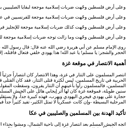
وعلى أرض فلسطين وجّهت ضربات إسلامية موجعة لبقايا الصليبيين بع
وعلى أرض فلسطين وجّهت ضربات إسلامية موجعة للفرنسيين في عك
وعلى أرض فلسطين وجّهت كذلك ضربات إسلامية موجعة للإنجليز في الثورات المختلفة، وأشهرها ثورة (1936م) التي استمرت قرا
وعلى أرض فلسطين وجّهت وما زالت توجه ضربات إسلامية موجعة لليهود، و
روى الإمام
مسلم
عن
أبي هريرة
رضي الله عنه قال: قال رسول الله ص
الحجر والشجر: يا مسلم! يا عبد الله! هذا يهودي خلفي فتعال فاقتله، إل
أهمية الانتصار في موقعة غزة
انتصر المسلمون على التتار في غزة، وهذا الانتصار كان انتصاراً جزئياً 
الحربية في تاريخ المسلمين، ليس لكثرة قتلى التتار، فقد كان القتلى قل
المسلمين، فالمسلمون رأوا بأعينهم أن التتار يفرون، وسقطت المقولة ا
سنين طويلة، فموقعة غزة كان لها أثر إيجابي هائل على الجيش المسلم،
حجارة على يهودي فيجري اليهودي ويهرب، فهذه كبيرة جداً، ولا يستقلن
المرحلية البسيطة -وإن كانت عسكرياً لا تمثل الكثير- تفيد كثيراً جدا
تأكيد الهدنة بين المسلمين والصليبين في عكا
اتجه الجيش المسلم بعد انتصار غزة إلى ناحية الشمال، ومشوا بحذاء 