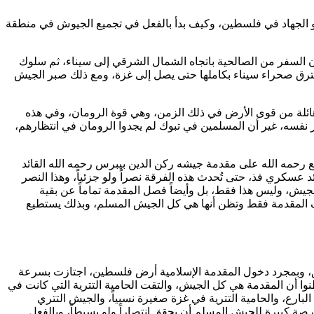
وهو الجهاد في فلسطين، وكيف بدأ بالفعل في تجميع الجيوش في منطقة
ا التحرك كان في أشد شهور السنة حراً، فكان السفر من الصالحية باتجاه الشمال الشرقي إلى سيناء، ثم سلوك
ترق صحراء سيناء بكاملها حتى يصل إلى غزة، ومع ذلك صبر الجيش
ة هائلة من قوى الأرض في ذلك الزمن، وهي قوة الرومان، وفي هذه
كرر نفسه، غير أن المسلمين في تبوك لم يجدوا الرومان في انتظارهم،
وضع رحمه الله على مقدمة جيشه
ركن الدين بيبرس
رحمه الله القائد
 عسكري فذ، حتى تُحدث هذه الفرقة نصراً ولو جزئياً، وهذا النصر
جيش، وليس هذا فقط، بل وأيضاً فصل المقدمة تماماً عن بقية
المقدمة فقط وتظن أنها هي كل الجيش المسلم، وبذلك يستطيع
 المسلم لا يزال في الطريق، وبمجرد دخول المقدمة الإسلامية أرض فلسطين، اجتازت بسرعة
وا أن المقدمة هي كل الجيش، والتقت الحامية التترية التي كانت في
 البارع، والحامية التترية في غزة صغيرة نسبياً، والجيش التتري
وكانت كل الحسابات تعطي فرصة كبيرة للجيش المسلم أن يحقق انتصاراً ولو بسيطاً، وبالفعل