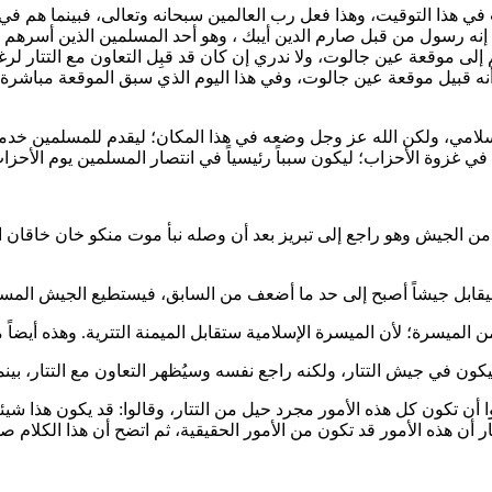
 في هذا التوقيت، وهذا فعل رب العالمين سبحانه وتعالى، فبينما هم 
: إنه رسول من قبل
صارم الدين أيبك
، وهو أحد المسلمين الذين أسرهم
 موقعة عين جالوت، ولا ندري إن كان قد قبِل التعاون مع التتار لرغب
مه أنه قبيل موقعة عين جالوت، وفي هذا اليوم الذي سبق الموقعة مباش
إسلامي، ولكن الله عز وجل وضعه في هذا المكان؛ ليقدم للمسلمين خد
ي غزوة الأحزاب؛ ليكون سبباً رئيسياً في انتصار المسلمين يوم الأحزا
ً من الجيش وهو راجع إلى تبريز بعد أن وصله نبأ موت
منكو خان
خاقان ال
قابل جيشاً أصبح إلى حد ما أضعف من السابق، فيستطيع الجيش المسلم
 الميسرة؛ لأن الميسرة الإسلامية ستقابل الميمنة التترية. وهذه أيضاً
كون في جيش التتار، ولكنه راجع نفسه وسيُظهر التعاون مع التتار، بين
 تكون كل هذه الأمور مجرد حيل من التتار، وقالوا: قد يكون هذا شيئاً 
 أن هذه الأمور قد تكون من الأمور الحقيقية، ثم اتضح أن هذا الكلام 