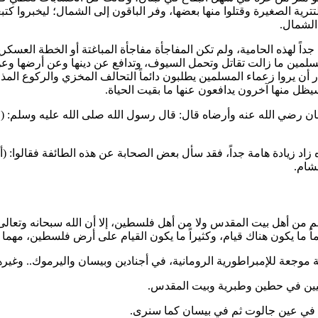
ترية الصغيرة وقتلوا منها بعضها، وفر الباقون إلى الشمال؛ ليخبروا
كتبغ
الشمال.
ً لهذه الحامية، ولم تكن المفاجأة مفاجأة المباغتة أو الخطة العسكرية
المسلمين ما زالت تقاتل وتحمل السيوف، وتدافع عن دينها وعن أرضها و
 أن يروا زعماء المسلمين يطلبون دائماً التحالف المخزي والركوع المذل
ظل منها آخرون يدافعون عنها ما بقيت الحياة.
ان
رضي الله عنه وأرضاه قال: قال رسول الله صلى الله عليه وسلم: (
ل
اد زيادة هامة جداً، فقد سأل بعض الصحابة عن هذه الطائفة فقالوا: (
أ
شام.
م من أهل بيت المقدس ولا من أهل فلسطين، إلا أن الله سبحانه وتعال
 ما يكون هناك قيام، وكثيراً ما يكون القيام على أرض فلسطين، مهما 
جعة للإمبراطورية الرومانية، في أجنادين وبيسان واليرموك.. وغيرها
يين في حطين وطبرية وبيت المقدس.
في عين جالوت ثم في بيسان كما سنرى.