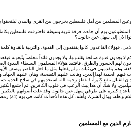
ين المسلمين من أهل فلسطين يخرجون من القرى والمدن ليلتحقوا بالج
لاء المتطوعون يوم أن جاءت فرقة تترية بسيطة فاخترقت فلسطين بكام
كوا الآن إلى سهل عين جالوت؟
سلامي، فهؤلاء القاعدون كانوا يفتقدون إلى القدوة، والتربية بالقدوة كلمة
 لا يجدون قدوة صالحة يقلدونها، ولا يجدون قائداً مخلصاً يتّبعونه في
هدون لهم الجسور والطرق، فافتقد هؤلاء المسلمون البسطاء القدوة الصال
ة، وهم يتقدمون في ثبات، ولم يفعلوا مثل ما فعل
الناصر يوسف الأيو
 الحمية لهذا الدين، وهانت عليهم التضحية، وهان عليهم الجهاد. وهؤ
لقتال تنفع كثيراً، فـ
قطز
رحمه الله استخدمهم في سلاح الخدمات، وو
سلمين، ولا شك أن هذا يبث الرعب في قلوب الكافرين. ثم اجتمع الكثير م
أعداد كبيرة على طرفي سهل عين جالوت وقد علت أصواتهم بالتكبير وال
رم الدين مع المسلمين