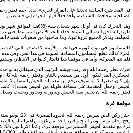
في المحاضرة السابقة تحدثنا على القرار الجريء الذي أخذه
قطز
رحمه 
الصالحية بمحافظة الشرقية، وأخذ فعلاً قرار التحرك إلى فلسطين.
طريق الساحل الشمالي لسيناء بحذاء البحر الأبيض المتوسط حتى غز
المجاهد، وتذكر الجميع غزوة تبوك وما صاحبها من صعوبات شديدة الش
فالمسلمون في تبوك كونهم في الحر، والأزمة الاقتصادية التي كانت تم
المرة كذلك قطع المسلمون المسافة الطويلة في هذا الحر، وفي هذه الأزم
فلم تتم المعركة، وأما في موقفنا هذا فالتتار كانوا في الانتظار، وستتم
تحرك
قطز
رحمه الله وقد رتب جيشه الترتيب الذي سيقاتل به لو حدث
العسكري الفذ؛ ليكون أول من يصطدم بالتتار، و
قطز
رحمه الله كان يه
وإن كان صغيراً إلا أنه سوف يرفع من معنويات الجيش المسلم لا شك، 
الجيش، وجعل المقدمة على مسافة طويلة من الجيش بحيث إذا كانت
قطز
رحمه الله أن يخفي بقية الجيش ويناور به ويحاور ويختبئ، ويفعل خ
موقعة غزة
اجتاز
ركن الدين بيبرس
رفح وخان يونس ودير البلح واقتربوا جداً من غزة، ورآهم التتار هناك
غزة مع مقدمة الجيش المسلم في موقعة غزة، وكما ذكرنا قبل ذلك ك
الرئيس