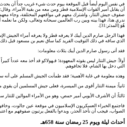
في نفس اليوم أيضاً قبل الموقعة بيوم حدث شيء غريب جداً أن يحدث
أن يقابل أمير القوات الإسلامية
قطز
ومن معه من بقية الأمراء، وقال
صفوف جيش التتار، واشترك معهم في مواقعهم المختلفة، وجاء معهم إلى
ندري هذا، فهذا بينه وبين رب العالمين سبحانه وتعالى، ولكن ما نعل
هُوَ
[المدثر:31].
فهذا الرجل
صارم الدين أيبك
لا يعرفه
قطز
ولا يعرفه أمراء الجيش ال
الذي ساقه في ذلك التوقيت الفريد كما ساق
نعيم بن مسعود
قبل ذلك ف
فقد أتى رسول
صارم الدين أيبك
بثلاث معلومات:
أولاً: جيش التتار ليس بقوته المعهودة؛ فـ
هولاكو
قد أخذ معه عدداً كبيرا
التي دخل بها الشام، فلا تخافوهم.
وهذه معلومة في غاية الأهمية؛ فقد طمأنت الجيش المسلم على أنه سي
ثانياً: ميمنة التتار أقوى من الميسرة، فعلى جيش المسلمين أن يقوي من
ثالثاً: أن
الأشرف الأيوبي
أمير حمص، وهو من الأمراء الموالين للتتار سي
فاجتمع الخبراء العسكريون الإسلاميون في موقعة عين جالوت، وخافوا أن
الصواب، فيجب أن نأخذ الحذر، وبدءوا بالفعل يرتبون صفوفهم مع اعتبار
أحداث ليلة ويوم 25 رمضان سنة 658هـ