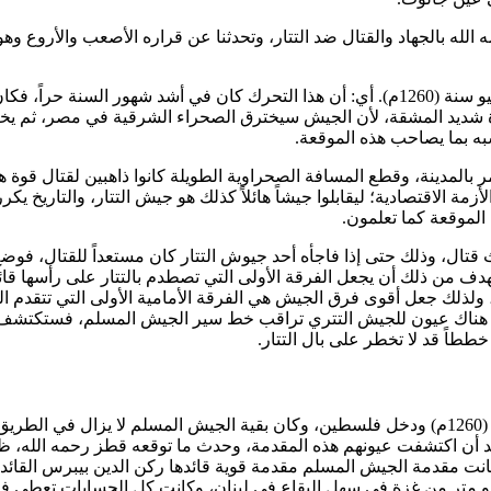
الله بالجهاد والقتال ضد التتار، وتحدثنا عن قراره الأصعب والأروع 
وهذا التحرك كان في أوائل شهر شعبان سنة (658هـ) الموافق شهر يوليو سنة (1260م). أي: أن هذ
ة شديد المشقة، لأن الجيش سيخترق الصحراء الشرقية في مصر، ثم يخ
به بما يصاحب هذه الموقعة.
ر بالمدينة، وقطع المسافة الصحراوية الطويلة كانوا ذاهبين لقتال قو
ة الاقتصادية؛ ليقابلوا جيشاً هائلاً كذلك هو جيش التتار، والتاريخ ي
 الموقعة كما تعلمون.
 قتال، وذلك حتى إذا فاجأه أحد جيوش التتار كان مستعداً للقتال، ف
دف من ذلك أن يجعل الفرقة الأولى التي تصطدم بالتتار على رأسها قائد
ولذلك جعل أقوى فرق الجيش هي الفرقة الأمامية الأولى التي تتقدم ال
 هناك عيون للجيش التتري تراقب خط سير الجيش المسلم، فستكتشف 
ططاً قد لا تخطر على بال التتار.
رحمه الله الحدود المصرية في (26) يوليو سنة (1260م) ودخل فلسطين، وكان بقية الجيش
 بعد أن اكتشفت عيونهم هذه المقدمة، وحدث ما توقعه
قطز
رحمه الله، ظن
انت مقدمة الجيش المسلم مقدمة قوية قائدها
ركن الدين بيبرس
القائد
ي معسكر على مسافة بعيدة جداً، على مسافة حوالي (300) كيلو متر من غزة في سهل البقاع في لبنان، 