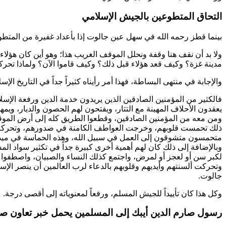
التحاق المتطوعين بالجيش الإسلامي
بينما
قطز
رحمه الله في سهل عين جالوت إذا بأعداد غفيرة من المتطوع
ولا بد أن نقف هنا وقفة ونحلل الموقف الغريب هذا؛ وهو أين كان هؤ
مدينة غزة؟ وكيف قعد هؤلاء قبل ذلك؟ وكيف قاموا الآن؟ ولماذا تحر
والإجابة في منتهى البساطة، فهذا أمر رأيناه كثيراً جداً في التاريخ الإ
فالكثير من المؤمنين الصادقين الذين يريدون خدمة الدين ورفعة الإسلام
يعقدون الأحلاف المهينة مع التتار، ويفتحون لهم الحصون والديار، ويم
ومن معه من المؤمنين الصادقين، وقطعوا الطريق كله إلى أرض الموقع
ذلك تحمست قلوبهم، وخرجت العواطف الكامنة في صدورهم، وتحركت فيهم
متحمسون متشوقون إلى العمل في سبيل الله، وهذه الحماسة في ميدان ا
وبالإضافة إلى ذلك كان لهم أهمية أخرى كبيرة جداً في تكثير سواد الم
لكبر سن أو لعجز أو لمرض، واجتمع كذلك النساء والصبيان، واصطفوا ب
جالوت.
وكل هذا كان تأييداً للجيش المسلم، ورفعاً لمعنوياته إلى أقصى درجة.
رسول صارم الدين أيبك إلى المسلمين يحمل خبر تعاون صا