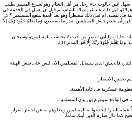
في سهل عين جالوت جاء رجل من أهل الشام وهو يُسرع المسير يطلب
هولاكو
قبل ذلك عند غزوه بلاد الشام، ثم قبِل أن يعمل في الخدمة في
ة في نفسه، أم قبل ذلك مضطراً وهو يعد العدة لينفع المسلمين؟ لا
رة قرر أن يخدم جيش المسلمين بقدر ما يستطيع،
وَمَا يَعْلَمُ جُنُودَ رَبِّكَ إِلَّا
مات جليلة، وليأتي النصر من حيث لا يحتسب المسلمون، وسبحان
ب!
وَمَا يَعْلَمُ جُنُودَ رَبِّكَ إِلَّا هُوَ
[المدثر:31].
تتار، فالجيش الذي سيقابل المسلمين الآن ليس على نفس الهيئة
 تحقيق الانتصار.
 معلومة عسكرية في غاية الأهمية.
ما في الواقع سينهزم بين يدي المسلمين.
عمله التتار؛ ليخدعوا به المسلمين ويضلوهم به عن اختيار القرار
صحيح كما قال
صارم الدين أيبك
تماماً.