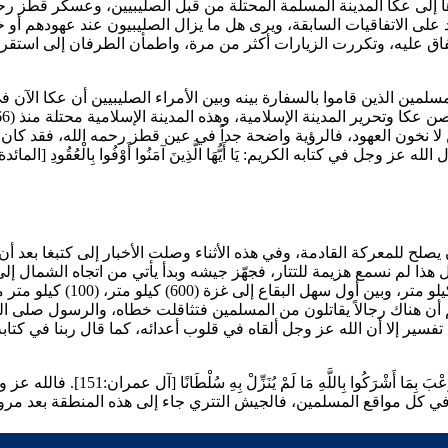
عدها إلى عكا المدينة المسلمة المحتلة من قبل الصليبيين، وعسكر
قطز
رحم
كد على الاتفاقيات السابقة، ويرى هل ما يزال الصليبيون عند عهودهم أ
تفاق عليه، وتكررت الزيارات أكثر من مرة، واطمأن الطرفان إلى استق
مسلمين الذين قاموا بالسفارة بينه وبين الأمراء الصليبيين أن عكا الآن
ر المدينة الإسلامية، وهذه المدينة الإسلامية محتلة منذ (166) سنة، فقال الأمير لـ
ن لا نخون العهود، فالرؤية واضحة جداً في عين
قطز
رحمه الله، فقد كان ي
الله عز وجل في كتابه الكريم:
يَا أَيُّهَا الَّذِينَ آمَنُوا أَوْفُوا بِالْعُقُودِ
صلح للمعركة القادمة، وفي هذه الأثناء وصلت الأخبار إلى
كتبغا
بعد أن
بل هذا لم نسمع هزيمة للتتار، فجهّز جيشه وبدأ يأتي من اتجاه الشمال
البقاع وبين الحدود الفلسطيني
ن هناك رجالاً يقاتلون من المسلمين فتثاقلت خطاه، والرسول صلى ال
 تفسير إلا أن الله عز وجل ألقاه في قلوب أعدائه، كما قال ربنا في كتا
 بِمَا أَشْرَكُوا بِاللَّهِ مَا لَمْ يُنَزِّلْ بِهِ سُلْطَانًا
[آل عمران:151]
ة في كل مواقع المسلمين، فالجيش التتري جاء إلى هذه المنطقة بعد م