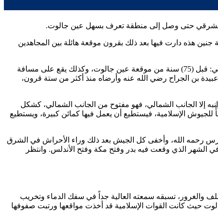
ب الشرقي حتى وصل إلى منطقة تعرف بسهل عين جالوت.
نين هذه دارت فيها بعد ذلك بقرون موقعة هائلة بين المجاهدين
وهذا السهل موقعه موقع فريد، فهو على مسافة (65) كيلو متر جنوب منطقة حطين، التي دارت فيها الموقعة الخالدة حطين سنة (583 هـ)، يعني: قبل (75) سنة من موقعة عين جالوت، وكذلك يقع على مسافة
عبيدة بن الجراح
رضي الله عنه وأرضاه منذ أكثر من ستة قرون،
به إلا الجانب الشمالي، فهو مفتوح من الجانب الشمالي، كشكل
 للجيوش الإسلامية، فيستطيع أن يعمل فيها كمائن كبيرة، ويستطيع
برس
رحمه الله، وأخفى كل الجيش بعد ذلك وراء الأحراش في الشرق
ي: أنه كان في العشر الأواخر من شهر رمضان، في الشهر الذي وقعت فيه بدر وفتح مكة وفتح الأندلس. وانتظر
صلف والغرور، تسبقه سمعته العالية جداً في سفك الدماء وتخريب
ه عين جالوت حيث كانت القوات الإسلامية قد أخذت مواقعها ورتبت صفوفها