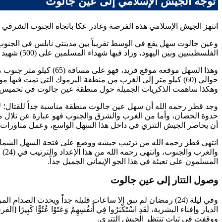
توجه الجيش الإسلامي إلى عين جالوت
انتهز الجيش الإسلامي هذه الفرصة وغادر عكا باتجاه الجنوب الشرقي
وعين جالوت سهل يقع في الوسط تقريباً بين مدينتي نابلس في الجنوب
الفلسطينيين وبين اليهود، وزاد فيها شهداء المسلمين على (500) شهيد بعد أن صبروا في قتالهم صبراً عجيباً.
حوالي (60) كيلو متر إلى الغرب من منطقة اليرموك التي تمت فيها موقعة اليرموك الخالدة بقيادة
وهكذا ساهمت الذكريات الجميلة حول منطقة عين جالوت في تحميس و
وجد
قطز
رحمه الله أن سهل عين جالوت منطقة مناسبة جداً للقتال؛ 
حدوة الحصان، وأما من الغرب والشرق والجنوب فهو عبارة عن تلال متو
أن يحاصر الجيش التتري في داخل هذا السهل الواسع، وعمل مناورات ك
انتهى
قطز
رحمه الله من ترتيب جيشه ووضع على فتحة السهل الشمالي
المسلمون على تعبئة في هذا الجو الإيماني الجميل جداً.
وصول التتار إلى عين جالوت
وفي ليلة (24) رمضان لم تبق إلا ساعات قليلة جداً ويحدث الصدام المروع بين قوة أمة الإسلام وقوة التتار، فقد جاء جيش
الديار وإفناء البشرية،
لَقَدِ اسْتَكْبَرُوا فِي أَنفُسِهِمْ وَعَتَوْا عُتُوًّا كَبِيرًا
ووقفت في ثبات تنتظر الجيش التتري.