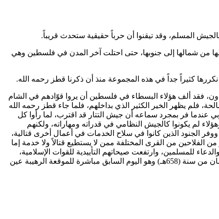
يش المسلم، وقد تيقنوا أن حرباً حقيقية ستحدث قريباً.
لها من شمالها إلى جنوبها، حتى احتلت آخر المدن في فلسطين وهي
 نكررها كثيراً جداً في هذه المجموعة منذ أن ذكرنا
قطز
رحمه الله.
قعدون، فقد ألف هؤلاء البسطاء في فلسطين أن يروا قوّادهم في الشام
حة، فلم يظهر الخير الكثير الذي بداخلهم، فلما جاء
قطز
رحمه الله
بي
عندما فر بمجرد سماعه أن جيش التتار قد اقترب، لما رأوا كل
لاء لم يكونوا كالجيش النظامي في قدراته ومهاراته، ولكنهم
فر الجنود الذين كانوا في سلاح الخدمات في أعمال أخرى قتالية،
ن الفلاحين من القرى المختلفة ممن لا يستطيع قتالاً ولا خدمة إما
دعاء للمسلمين، وارتفعت صيحاتهم التأييدية للقوات الإسلامية،
وتحركت ألسنتهم وأيديهم وقلوبهم بالدعاء لرب العالمين أن ينصر الإسلام وأهله، ويذل الشرك وأهله، كل هذه الأحداث كانت في يوم (24) رمضان من سنة (658هـ) وهو اليوم السابق مباشرة للموقعة الرهيبة عين