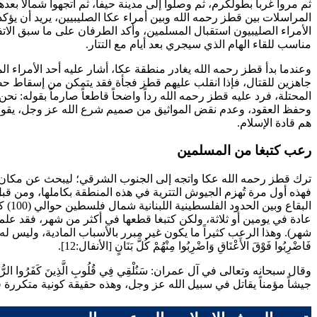
ثم مروا غرباً بطولكرم، ثم وصلوا إلى مدينة حيفا، ثم اتجهوا شمالاً ب
المراسلات بين
قطز
رحمه الله وبين أمراء عكا الصليبيين، يريد أن يؤ
الأمراء الصليبيون استقبال المسلمين، وأكد الطرفان على ما سبق الا
مناسب للقاء الهام الذي سيجري بعد أيام مع التتار.
وعندما بدأ
قطز
رحمه الله يغادر منطقة عكا، أشار عليه أحد الأمراء ال
جاهزين للقتال، فإذا انقلب عليهم
قطز
فجأة فقد يتمكن من إسقاط حصن عكا وتحري
المحتلة، فرد عليه
قطز
رحمه الله رداً واضحاً قاطعاً صارماً بقوله: نح
وحفظ العقود، وعدم نقض المواثيق من صميم شرع الله عز وجل، يقول 
هم قادة الإسلام.
رعب كتبغا من المسلمين
ترك
قطز
رحمه الله عكا واتجه إلى الجنوب الشرقي؛ ليبحث عن مكان ي
فهذه أول مرة تُهزم الجيوش التترية في هذه المنطقة بكاملها، ومن ق
عادة في يومين أو ثلاثة، ولكن
كتبغا
قطعها في أكثر من شهر، فقد علم أ
شهر
). وهذا الرعب كثيراً ما يكون غير مبرر بالأسباب المادية، وليس له
فَاضْرِبُوا فَوْقَ الأَعْنَاقِ وَاضْرِبُوا مِنْهُمْ كُلَّ بَنَانٍ
[الأنفال:12].
وقال سبحانه وتعالى في آل عمران:
سَنُلْقِي فِي قُلُوبِ الَّذِينَ كَفَرُوا الرُّعْبَ
جيشاً مؤمناً يقاتل في سبيل الله عز وجل، وهذه حقيقة كونية متكرر