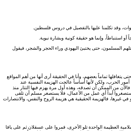
استنباطاً، وإنما هو حقيقة كونية وبشارة نبوية.
قتلهم المسلمون، حتى يختبئ اليهودي وراء الحجر والشجر، فيقول
ى يتغافلها تماماً بعضهم، وأنا في الحقيقة أرى أنها من أهم المواقع
ن أمور الحرب، ولكن لأنها أساساً عالجت الهزيمة النفسية عند
فالآن من الممكن أن تصدقه، وهذه أول مرة يهزم فيها التتار منذ
ستصغروا أبداً أي عمل من الأعمال، فلا يستصغر مسلم أن تلقى
 في غيرها، فالهزيمة الحقيقية هي هزيمة الروح والنفس، والانتصارات
امية العظيمة الواحدة تلو الأخرى، فمروا على عسقلان ثم على يافا