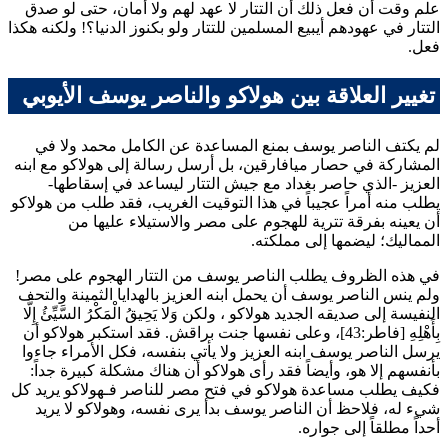
علم وقت أن فعل ذلك أن التتار لا عهد لهم ولا أمان، حتى لو صدق
التتار في عهودهم أيبيع المسلمين للتتار ولو بكنوز الدنيا؟! ولكنه هكذا
فعل.
تغيير العلاقة بين هولاكو والناصر يوسف الأيوبي
لم يكتف
الناصر يوسف
بمنع المساعدة عن
الكامل محمد
ولا في
المشاركة في حصار ميافارقين، بل أرسل رسالة إلى
هولاكو
مع ابنه
العزيز
-الذي حاصر بغداد مع جيش التتار ليساعد في إسقاطها-
يطلب منه أمراً عجيباً في هذا التوقيت الغريب، فقد طلب من
هولاكو
أن يعينه بفرقة تترية للهجوم على مصر والاستيلاء عليها من
المماليك؛ ليضمها إلى مملكته.
في هذه الظروف يطلب
الناصر يوسف
من التتار الهجوم على مصر!
ولم ينس
الناصر يوسف
أن يحمل ابنه
العزيز
بالهدايا الثمينة والتحف
النفيسة إلى صديقه الجديد
هولاكو
، ولكن
وَلا يَحِيقُ الْمَكْرُ السَّيِّئُ إِلَّا
بِأَهْلِهِ
[فاطر:43]، وعلى نفسها جنت براقش. فقد استكبر
هولاكو
أن
يرسل
الناصر يوسف
ابنه
العزيز
ولا يأتي بنفسه، فكل الأمراء جاءوا
بأنفسهم إلا هو، وأيضاً فقد رأى
هولاكو
أن هناك مشكلة كبيرة جداً:
فكيف يطلب مساعدة
هولاكو
في فتح مصر
للناصر
فـ
هولاكو
يريد كل
شيء له، فلاحظ أن
الناصر يوسف
بدأ يرى نفسه، و
هولاكو
لا يريد
أحداً مطلقاً إلى جواره.