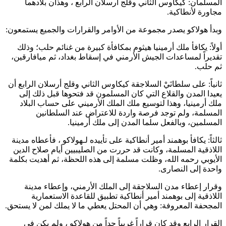
المسلمان:
كيكاوس الثاني
و
قلج أرسلان الرابع
، وهذان بلادهما
مجاورة لأنطاكية.
وبدأ
هولاكو
يصدر مجموعة من الأوامر والقرارات والجميع يستمعون:
أولاً: يكافأ ملك أرمينيا
هيثوم
بمكافأة كبيرة من غنائم حلب؛ وذلك
تقديراً لمساعدات الجيش الأرمني في إسقاط بغداد، ثم ميافارقين،
ثم حلب.
ثانياً: على سلطانَيْ السلاجقة
كيكاوس الثاني
و
قلج أرسلان الرابع
أن
يعيدا المدن والقلاع التي كان المسلمون قد فتحوها قبل ذلك إلى
ملك أرمينيا، وهذا لتوسيع ملك الملك الأرميني على حساب البلاد
المسلمة، ولم توجد فرصة واردة للاعتراض عند السلطانين
المسلمين، وبالفعل سلما المدن إلى ملك أرمينيا.
ثالثاً: يكافأ
بوهمند
أمير أنطاكية على تأييده لـ
هولاكو
، فأعطاه مدينة
اللاذقية المسلمة، وكانت قد حررت من الصليبيين أيام
صلاح الدين
الأيوبي
رحمه الله، وظلت مسلمة إلى هذه اللحظة، ثم أهديت بكلمة
واحدة إلى النصارى.
وقرار إعطاء مدن السلاجقة إلى الملك الأرمني، وإعطاء مدينة
اللاذقية إلى
بوهمند
أمير أنطاكية تطبيق للقاعدة الاستعمارية
المجحفة المعروفة: وهي أن المحتل يعطي ما لا يملك لمن لا يستحق.
القرار الرابع وقد كان قراراً غريباً جداً من
هولاكو
، ولم يكن في