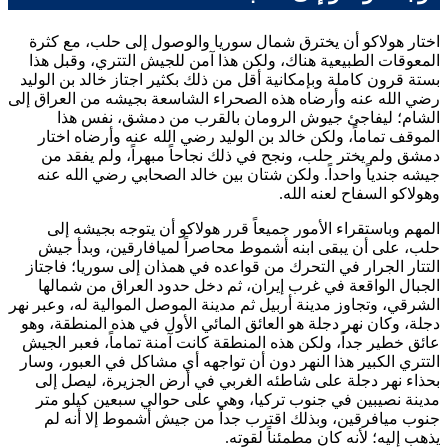
اختار
هولاكو
أن يخترق شمال سوريا والوصول إلى حلب، مع كثرة
المعوقات الطبيعية هناك، ولكن هذا آمن للجيش التتري، وقبل هذا
بستة قرون كاملة وبإمكانية أقل من ذلك بكثير اجتاز
خالد بن الوليد
رضي الله عنه وأرضاه هذه الصحراء الشاسعة بجيشه من العراق إلى
الشام؛ ليفاجئ جيوش الرومان بالقرب من دمشق، نفس هذا
الموقف تماماً، ولكن
خالد بن الوليد
رضي الله عنه وأرضاه اختار
دمشق ولم يختر حلب، ونجح في ذلك نجاحاً مبهراً، ولم يفقد من
جيشه جندياً واحداً. ولكن شتان بين
خالد
الصحابي رضي الله عنه
و
هولاكو
السفاح لعنه الله.
المهم وباستقراء الأمور جميعاً قرر
هولاكو
أن يتوجه بجيشه إلى
حلب، على أن يبقى ابنه
أشموط
محاصراً لميافارقين، وبدأ جيش
التتار الجرار في التحرك من قواعده في همذان إلى سوريا؛ فاجتاز
الجبال الواقعة في غرب إيران، ثم دخل حدود العراق من شمالها
الشرقي، وتجاوز مدينة أربيل ثم مدينة الموصل الموالية له، وعبر نهر
دجلة، وكان نهر دجلة هو العائق المائي الأول في هذه المنطقة، وهو
عائق خطير جداً، ولكن هذه المنطقة كانت آمنة تماماً، فعبر الجيش
التتري الكبير هذا النهر دون أن تواجهه أي مشاكل في العبور، وسار
بحذاء نهر دجلة على شاطئه الغربي في أرض الجزيرة، ليصل إلى
مدينة نصيبين في جنوب تركيا، وهي على حوالي سبعين كيلو متر
جنوب ميافرقين، وبذلك اقترب جداً من جيش
أشموط
إلا أنه لم
يذهب إليه؛ لأنه كان مطمئناً لقوته.