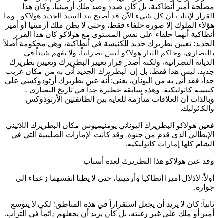
مصلحة أمير أنطاكية، بل كان ضده وضد ملك أرمينيا، وكان هذا
القرار لإثبات أن كل شيء الآن قد أصبح بيد السيد الجديد
هولاكو
، وما
هؤلاء الملوك إلا صورة حلفاء فقط، وحتى لا يظن ملك أرمينيا أو أمير
أنطاكية أنهما حلفاء على نفس المستوى مع
هولاكو
كان هذا القرار
الجديد: تعيين بطريرك جديد للكنيسة في أنطاكية، وهي محكومة أصلاً
بالنصارى، وحاكم التتار
هولاكو
ليس نصرانياً، ولا يفهم شيئاً في
الديانة النصرانية، ولكنه أصدر قرار تغيير البطريرك وتعيين بطريرك
جديد، ليس هذا فقط، بل إن البطريرك الجديد أتى به من مكان غريب
جداً، فقد أتى به من اليونان، يعني: أنه عين بطريرك أرثوذوكسي على
كنيسة كاثوليكية، وهذه سابقة خطيرة جداً في تاريخ النصارى ،
وبالذات أن العلاقات متأزمة للغاية بين الطائفتين الأرثوذوكس
والكاثوليك.
فعين
هولاكو
البطريرك اليوناني
يومنيميوس
مكان البطريرك اللاتيني
الإيطالي الذي قدم من جنوة، وقد كانت الإمارات الصليبية التي في
الشام كلها إمارات كاثوليكية.
وقد عين
هولاكو
هذا البطريرك لعدة أسباب
أولاً: لإذلال أميرا أنطاكيا وأرمينيا، حتى لا يظنا أنفسهما زعماء إلى
جواره.
ثانياً: كان لا يريد أن يجعل استقراراً في هذه المناطق؛ لكي لا يتوسع
أمير أو ملك على غير رغبته، بل كان يريد أن يجعلهم دائماً في التراب.