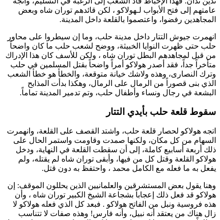
تدين تدان. فهذا الإحباط قاد الشعب إلى الرغبة في التسليم، واتجه
عامتهم إلى فتح الأبواب لـ
هولاكو
، لكن قائدهم
توران شاه
وبعض
المجاهدين رفضوا، واعتصموا بالقلعة داخل المدينة.
انهمرت جيوش التتار داخل مدينة حلب، وما إن سيطروا على محاور
حلب حتى ظهرت النوايا الخبيثة، ووضح لشعب حلب ما كان واضحاً
من قبل لمجاهدهم البطل
توران شاه
، ولكن للأسف كان هذا الإدراك
متأخراً جداً، فقد أصدر
هولاكو
أمراً واضحاً بقتل المسلمين في حلب
وترك النصارى، وهذه ولاشك خيانة متوقعة، والخطأ هو خطأ الشعب
الذي بنى قصوراً من الرمال على الرمال، وهكذا بدأت المذابح
البشعة في رجال ونساء وأطفال حلب، وتم تدمير المدينة تماماً.
سقوط قلعة حلب بأيدي التتار
اتجه
هولاكو
لحصار قلعة حلب، واشتد القصف على القلعة، وانهمرت
السهام من كل مكان، ولكنها صمدت وقاومت واستمر الحال على
ذلك أربعة أسابيع كاملة، إلى أن سقطت القلعة في النهاية، ودخل
هولاكو
القلعة وقتل كل من فيها، وأبقى
توران شاه
لم يقتله، ولم
يفعل به ما فعله مع
الكامل محمد
، واحتفظ به دون قتل.
وهنا يقول بعض المستشرقين والعلمانيين الذين يحللون الموقف: إن
هولاكو
قد فعل ذلك إعجاباً بشجاعة الشيخ الكبير
توران شاه
، وأن
هذه فروسية ونبل من الفاتح
هولاكو
. فبعد كل الذي فعله
هولاكو
لا
زال هناك من يعتقد أنه نبيل، وأنه فارس! وهذه صفات لا تتناسب