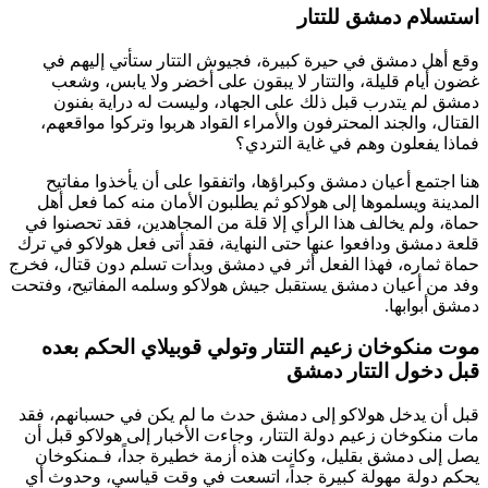
استسلام دمشق للتتار
وقع أهل دمشق في حيرة كبيرة، فجيوش التتار ستأتي إليهم في
غضون أيام قليلة، والتتار لا يبقون على أخضر ولا يابس، وشعب
دمشق لم يتدرب قبل ذلك على الجهاد، وليست له دراية بفنون
القتال، والجند المحترفون والأمراء القواد هربوا وتركوا مواقعهم،
فماذا يفعلون وهم في غاية التردي؟
هنا اجتمع أعيان دمشق وكبراؤها، واتفقوا على أن يأخذوا مفاتيح
المدينة ويسلموها إلى
هولاكو
ثم يطلبون الأمان منه كما فعل أهل
حماة، ولم يخالف هذا الرأي إلا قلة من المجاهدين، فقد تحصنوا في
قلعة دمشق ودافعوا عنها حتى النهاية، فقد أتى فعل
هولاكو
في ترك
حماة ثماره، فهذا الفعل أثر في دمشق وبدأت تسلم دون قتال، فخرج
وفد من أعيان دمشق يستقبل جيش
هولاكو
وسلمه المفاتيح، وفتحت
دمشق أبوابها.
موت منكوخان زعيم التتار وتولي قوبيلاي الحكم بعده
قبل دخول التتار دمشق
قبل أن يدخل
هولاكو
إلى دمشق حدث ما لم يكن في حسبانهم، فقد
مات
منكوخان
زعيم دولة التتار، وجاءت الأخبار إلى
هولاكو
قبل أن
يصل إلى دمشق بقليل، وكانت هذه أزمة خطيرة جداً، فـ
منكوخان
يحكم دولة مهولة كبيرة جداً، اتسعت في وقت قياسي، وحدوث أي