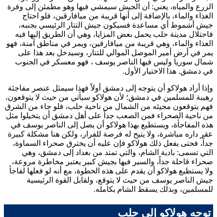
الزرع والمياه، يعني: أن الجيش سيمشي فيها وهو مطمئن إلى وفرة
الغذاء والماء، بالإضافة إلى أنها قريبة من ميافارقين، فلو احتاج
جيش
أشموط
أي مساعدة فسيكون جيش التتار الرئيسي بجنبه،
فاحتلال مدينة حلب يحمل بعض المزايا، وهي أن الطريق إليها فيه
الغذاء والماء، وهي قريبة من ميافارقين، ويمر في مناطق آمنة، فهو
يمر في أرض أمير الموصل الموالي للتتار، وسيدخل بعد هذا على
شمال سوريا وليس فيها
الناصر يوسف
، فهو معسكر في الجنوب
في دمشق. هذا الاختيار الأول.
وإذا أراد
هولاكو
أن يتوجه إلى دمشق أولاً فهذا سيمثل عنصر مفاجئة
رهيبة للمسلمين في دمشق؛ لأن
هولاكو
سيأتي من حيث لا يتوقعون،
فهم يتوقعون مجيئه من الشمال من ناحية حلب، فلو جاء من الشرق
من ناحية الصحراء فمن الصعب جداً على أهل دمشق أن يتخيلوا مثل
هذه المفاجأة، ويستطيع بهذا
هولاكو
أن يصل إلى
الناصر يوسف
في
عقر داره مباشرة، ولا يتيح له فرصة للفرار، ولكن هنا مشكلة كبيرة
جداً، فحتى يفعل ذلك
هولاكو
فإن عليه أن يخترق صحراء السماوة،
التي تسمى: بادية الشام، والتي تمتد من بغداد إلى دمشق، وهي
صحراء قاحلة جداً، والسير فيها بجيش كبير يعتبر مخاطرة مروعة،
ولا يستطيع
هولاكو
أن يقدم على هذه الخطوة، مع أنه لو فعلها لفاجأ
جيش
الناصر يوسف
من حيث لا يتوقع، ولقابل القوة الرئيسية
للمسلمين، وبذلك يسقط الشام بكامله.
توجه هولاكو إلى حلب