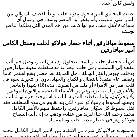
وليس كابن أخيه.
نصبت المجانيق التترية حول مدينة حلب، وبدأ القصف المتوالي من
التتار على المدينة، ولم يفكر أبداً
الناصر يوسف
في إرسال أي
مساعدة لأهل حلب، مع أنها كانت من أهم المدن التي يملكها
الناصر
يوسف
.
سقوط ميافارقين أثناء حصار هولاكو لحلب ومقتل الكامل
أمير ميافارقين
في أثناء حصار حلب، والشعب يحاول رد بأس التتار، وصل خبر أليم
مفجع إلى المسلمين في حلب، وهو أنه قد سقطت مدينة ميافارقين،
ودخلت جيوش التتار الهائلة داخل المدينة بعد حصار بشع استمر عاماً
ونصف عام متصلاً بالنضال والكفاح والجهاد، دون أن تتحرك نخوة في
قلب أمير من الأمراء أو ملك من الملوك، مدة (18) شهراً و
الناصر
و
الأشرف
و
المغيث
وغيرهم من الأسماء الضخمة يراقبون الموقف
ولا يتحركون، ولما سقطت المدينة الباسلة استبيحت حرماتها تماماً،
وجعلها
أشموط بن هولاكو
عبرة لكل بلد تقاوم في هذه المنطقة، فقد
قتل
أشموط
كل سكان ميافارقين، واحتفظ منهم بالأمير
الكامل
محمد
رحمه الله حياً؛ ليزيد من عذابه، وذهب به إلى أبيه السفاح
هولاكو
وهو في حصار مدينة حلب وسلمه إياه.
فاستجمع
هولاكو
كل شره في الانتقام من الأمير البطل
الكامل محمد
الأيوبي
رحمه الله، فقيده وصلبه، ثم بدأ يقطع أطرافه وهو حي رحمه