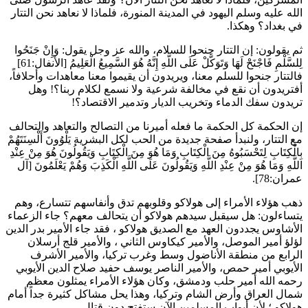
الله عليه وسلم اليهود في المدينة المنورة، فلماذا لا نعاهد نحن التتار
في بغداد؟ وهكذا.
ثم يقولون: إن التتار جنحوا للسلام، والله عز وجل يقول:
وَإِنْ جَنَحُوا
لِلسَّلْمِ فَاجْنَحْ لَهَا وَتَوَكَّلْ عَلَى اللَّهِ إِنَّهُ هُوَ السَّمِيعُ الْعَلِيمُ
[الأنفال:61]
فالتتار جنحوا للسلم معنا، ويريدون أن يقيموا معنا معاهدات وأحلافاً،
أفتريدون أن نقع في مخالفة شرعية ولا نسمع لكلام ربنا؟! وهل
تريدون سفك الدماء وتخريب الديار وتدمير الاقتصاد؟!
إن الحكمة كل الحكمة ما فعله أميرنا من التصالح والتعاهد والتحالف
مع التتار، ولنبدأ صفحة جديدة من الحب لكل البشرية
يَلْوُونَ أَلْسِنَتَهُمْ
بِالْكِتَابِ لِتَحْسَبُوهُ مِنَ الْكِتَابِ وَمَا هُوَ مِنَ الْكِتَابِ وَيَقُولُونَ هُوَ مِنْ عِنْدِ
اللَّهِ وَمَا هُوَ مِنْ عِنْدِ اللَّهِ وَيَقُولُونَ عَلَى اللَّهِ الْكَذِبَ وَهُمْ يَعْلَمُونَ
[آل
عمران:78].
ذهب هؤلاء الأمراء إلى
هولاكو
وقلوبهم تدق وأنفاسهم تتسارع، وهم
يتساءلون: هل سيقبل سيدهم
هولاكو
أن يتحالف معهم؟ جاء الزعماء
الأشاوس يجددون العهد مع الصديق
هولاكو
، فقد جاء الأمير
بدر الدين
لؤلؤ
أمير الموصل، والأمير
كيكاوس الثاني
، والأمير
قلج أرسلان
الرابع
من منطقة الأناضول وسط وغرب تركيا، والأمير
الأشرف
الأيوبي
أمير حمص، والأمير
الناصر يوسف
حفيد
صلاح الدين الأيوبي
رحمه الله أمير حلب ودمشق، وكان هؤلاء الأمراء يمثلون معظم
شمال العراق وأرض الشام وتركيا، وهذا يحل مشاكل كثيرة جداً أمام
هولاكو
؛ لأن أبواب المسلمين الآن ستفتح دون قتال.