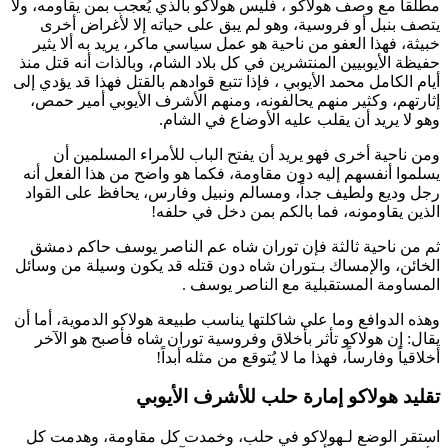
مطلقاً مع وصف
هولاكو
، فليس
هولاكو
بالذي يُعجب بمن يقاومه، ولا
يتصف بنبل أو فروسية، وهو لم يبق على حياته إلا لأغراض أخرى
خبيثة، فهذا العفو من ناحية هو عمل سياسي ماكر، يريد به ألا يثير
حفيظة الأيوبيين المنتشرين في كل بلاد الشام، وبالذات أنه قتل منذ
أيام
الكامل محمد الأيوبي
، فإذا تتبع قوادهم بالقتل فهذا قد يؤدي إلى
إثارتهم، وكثير منهم يحالفونه، ومنهم
الأشرف الأيوبي
أمير حمص،
وهو لا يريد أن يقلب عليه الأوضاع في الشام.
ومن ناحية أخرى فهو يريد أن يفتح الباب للأمراء المسلمين أن
يسلموا أنفسهم إليه دون مقاومة، فكما هو واضح من هذا الفعل أنه
رجل وديع ولطيف جداً، ومسالم ونبيل وفارس، يحافظ على القواد
الذين يقاومونه، فما بالكم بمن دخل في حلفه!
ثم من ناحية ثالثة فإن
توران شاه
عم
الناصر يوسف
حاكم دمشق
الخائن، والإمساك بـ
توران شاه
دون قتله قد يكون وسيلة من وسائل
المساومة المستقبلية مع
الناصر يوسف
.
وهذه الدوافع وما على شاكلتها يناسب طبيعة
هولاكو
الدموية، أما أن
يقال: إن
هولاكو
تأثر بأخلاق وفروسية
توران شاه
فأصبح هو الآخر
أخلاقياً وفارساً، فهذا ما لا يُتوقع من مثله أبداً!
تقليد هولاكو إمارة حلب للأشرف الأيوبي
استقر الوضع لـ
هولاكو
في حلب، وخمدت كل مقاومة، وهدمت كل