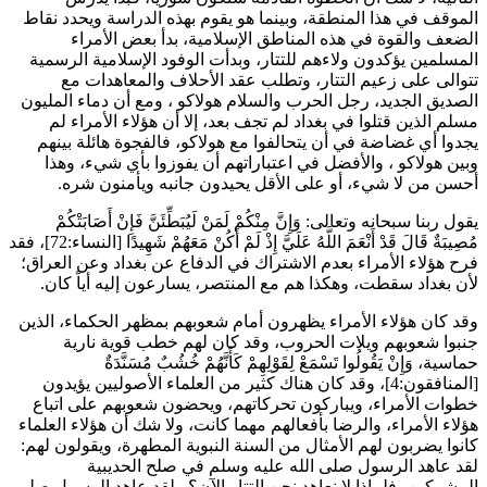
الموقف في هذا المنطقة، وبينما هو يقوم بهذه الدراسة ويحدد نقاط
الضعف والقوة في هذه المناطق الإسلامية، بدأ بعض الأمراء
المسلمين يؤكدون ولاءهم للتتار، وبدأت الوفود الإسلامية الرسمية
تتوالى على زعيم التتار، وتطلب عقد الأحلاف والمعاهدات مع
الصديق الجديد، رجل الحرب والسلام
هولاكو
، ومع أن دماء المليون
مسلم الذين قتلوا في بغداد لم تجف بعد، إلا أن هؤلاء الأمراء لم
يجدوا أي غضاضة في أن يتحالفوا مع
هولاكو
، فالفجوة هائلة بينهم
وبين
هولاكو
، والأفضل في اعتباراتهم أن يفوزوا بأي شيء، وهذا
أحسن من لا شيء، أو على الأقل يحيدون جانبه ويأمنون شره.
يقول ربنا سبحانه وتعالى:
وَإِنَّ مِنْكُمْ لَمَنْ لَيُبَطِّئَنَّ فَإِنْ أَصَابَتْكُمْ
مُصِيبَةٌ قَالَ قَدْ أَنْعَمَ اللَّهُ عَلَيَّ إِذْ لَمْ أَكُنْ مَعَهُمْ شَهِيدًا
[النساء:72]، فقد
فرح هؤلاء الأمراء بعدم الاشتراك في الدفاع عن بغداد وعن العراق؛
لأن بغداد سقطت، وهكذا هم مع المنتصر، يسارعون إليه أياً كان.
وقد كان هؤلاء الأمراء يظهرون أمام شعوبهم بمظهر الحكماء، الذين
جنبوا شعوبهم ويلات الحروب، وقد كان لهم خطب قوية نارية
حماسية،
وَإِنْ يَقُولُوا تَسْمَعْ لِقَوْلِهِمْ كَأَنَّهُمْ خُشُبٌ مُسَنَّدَةٌ
[المنافقون:4]، وقد كان هناك كثير من العلماء الأصوليين يؤيدون
خطوات الأمراء، ويباركون تحركاتهم، ويحضون شعوبهم على اتباع
هؤلاء الأمراء، والرضا بأفعالهم مهما كانت، ولا شك أن هؤلاء العلماء
كانوا يضربون لهم الأمثال من السنة النبوية المطهرة، ويقولون لهم:
لقد عاهد الرسول صلى الله عليه وسلم في صلح الحديبية
المشركين، فلماذا لا نعاهد نحن التتار الآن؟ ولقد عاهد الرسول صلى