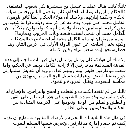
ثانياً: كانت هناك عمليات غسيل مخ مستمرة لكل شعوب المنطقة،
فالحكام والوزراء وعلماء الحكام، كانوا يقنعون الناس بحسن سياسة
الحكام وحكمة إدارتهم، ولا شك أن هؤلاء الحكام أيضاً كانوا يلومون
الكامل محمد
على تهوره ودفاعه عن كرامته ودينه وكرامة شعبه، بل
وعن كرامة المسلمين جميعاً، ولا شك أنهم كانوا يقولون مثلاً: أما آن
للكامل محمد
أن يتنحى ليجنب شعبه ويلات الحروب ودمارها؟
ومنهم من يقول: لو سلم
الكامل محمد
أسلحته لانتهت المشكلة،
ولكنه يخفي أسلحته عن عيون الدولة الأولى في الأرض التتار، وهذا
خطأ يستحق إبادة شعب ميافارقين بكامله.
ولا شك أن
هولاكو
كان يرسل برسائل يقول فيها: إنه ما جاء إلى هذه
المدينة المسالمة ميافارقين إلا لإزاحة
الكامل محمد
عن الحكم، وأما
شعب ميافارقين فليس بينه وبينهم عداء، ونريد أن نتعايش سلمياً إلى
جوار بعضنا البعض، وعمليات غسيل المخ المستمرة تهدئ من
حماسة الشعوب، وتقتل المروءة والنخوة.
ثالثاً: من لم تقنعه الكلمات والخطب والحجج والبراهين، فالإقناع له
يكون بالسيف، وقد تعودت الشعوب في هذه المناطق على القهر
والبطش والظلم من الولاة، وتعودوا على الكراهية المتبادلة بين
الحكام والمحكومين، وعلى الظلم.
في ظل هذه الملابسات المخزية والأوضاع المقلوبة نستطيع أن نفهم
كيف تم حصار إمارة ميافارقين، وتعرض شعبها المسلم للموت