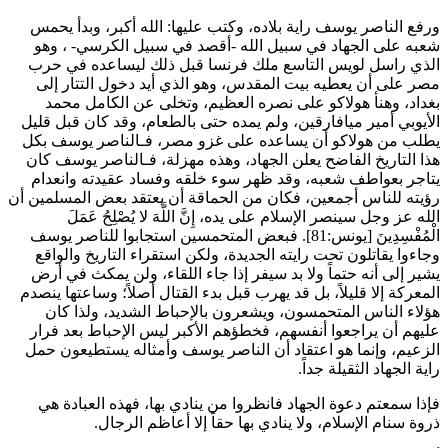
ورفع
الناصر يوسف
راية بلاده، وكتب عليها: الله أكبر، وبدأ يحمس
شعبه على الجهاد في سبيل الله -أقصد في سبيل الكرسي- ، وهو
الذي راسل
لويس التاسع
ملك فرنسا قبل ذلك ليساعده في حرب
مصر على أن يعطيه بيت المقدس، وهو الذي أيد دخول التتار إلى
بغداد، وهنأ
هولاكو
على نصره العظيم، وتخلى عن
الكامل محمد
الأيوبي
أمير ميافارقين، ولم يمده حتى بالطعام، وقد كان قبل قليل
يطلب من
هولاكو
أن يساعده على غزو مصر، فـ
الناصر يوسف
بكل
هذا التاريخ الفاضح يعلن الجهاد، وهذه مهزلة، فـ
الناصر يوسف
كان
يتاجر بعواطف شعبه، وقد ظهر سوء خلقه وفساد عقيدته وانعدام
رؤيته للناس أجمعين، فكان من الحماقة أن يعتقد بعض المسلمين أن
الله عز وجل سينصر الإسلام على يده،
إِنَّ اللَّهَ لا يُصْلِحُ عَمَلَ
الْمُفْسِدِينَ
[يونس:81]. فبعض المتحمسين استجابوا
للناصر يوسف
وجاءوا يقاتلون تحت رايته الجديدة، ولكن استقراء التاريخ والواقع
يشير إلى أنه حتماً ولا بد سيفر إذا جاء اللقاء، ولن يمكث في أرض
المعركة إلا قليلاً، بل قد يهرب قبل بدء القتال أصلاً؛ وساعتها ينصدم
هؤلاء الناس المتحمسون، ويشعرون بالإحباط الشديد، ولذا كان
عليهم أن يراجعوا أنفسهم، فخطؤهم الأكبر ليس الإحباط بعد فرار
الزعيم، وإنما هو اعتقاد أن
الناصر يوسف
وأمثاله يستطيعون حمل
راية الجهاد الثقيلة جداً.
فإذا سمعتم دعوة الجهاد فانظروا من ينادي بها، فهذه العبادة هي
ذروة سنام الإسلام، ولا ينادي بها حقاً إلا أعاظم الرجال.