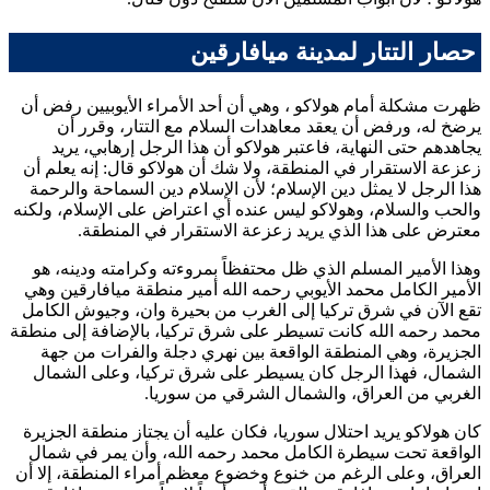
حصار التتار لمدينة ميافارقين
ظهرت مشكلة أمام
هولاكو
، وهي أن أحد الأمراء الأيوبيين رفض أن
يرضخ له، ورفض أن يعقد معاهدات السلام مع التتار، وقرر أن
يجاهدهم حتى النهاية، فاعتبر
هولاكو
أن هذا الرجل إرهابي، يريد
زعزعة الاستقرار في المنطقة، ولا شك أن
هولاكو
قال: إنه يعلم أن
هذا الرجل لا يمثل دين الإسلام؛ لأن الإسلام دين السماحة والرحمة
والحب والسلام، و
هولاكو
ليس عنده أي اعتراض على الإسلام، ولكنه
معترض على هذا الذي يريد زعزعة الاستقرار في المنطقة.
وهذا الأمير المسلم الذي ظل محتفظاً بمروءته وكرامته ودينه، هو
الأمير
الكامل محمد الأيوبي
رحمه الله أمير منطقة ميافارقين وهي
تقع الآن في شرق تركيا إلى الغرب من بحيرة وان، وجيوش
الكامل
محمد
رحمه الله كانت تسيطر على شرق تركيا، بالإضافة إلى منطقة
الجزيرة، وهي المنطقة الواقعة بين نهري دجلة والفرات من جهة
الشمال، فهذا الرجل كان يسيطر على شرق تركيا، وعلى الشمال
الغربي من العراق، والشمال الشرقي من سوريا.
كان
هولاكو
يريد احتلال سوريا، فكان عليه أن يجتاز منطقة الجزيرة
الواقعة تحت سيطرة
الكامل محمد
رحمه الله، وأن يمر في شمال
العراق، وعلى الرغم من خنوع وخضوع معظم أمراء المنطقة، إلا أن