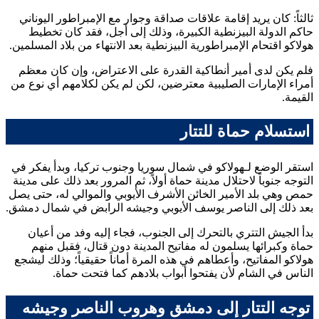
ثالثاً: كان يريد إقامة علاقات صداقة وجوار مع الإمبراطور اليوناني
حاكم الدولة البيزنطية الكبيرة، وذلك إلى أجل، فقد كان تخطيط
هولاكو
اقتحام الإمبراطورية البيزنطية بعد الانتهاء من بلاد المسلمين.
فلم يكن لدى أمير أنطاكية القدرة على الاعتراض، وإن كان معظم
أمراء الإمارات الصليبية معترضين، لكن لم يكن لكلامهم أي نوع من
القيمة.
استسلام حماة للتتار
استقر الوضع لـ
هولاكو
في شمال سوريا وجنوب تركيا، وبدأ يفكر في
التوجه جنوباً لاحتلال مدينة حماة أولاً، ثم المرور بعد ذلك على مدينة
حمص وهي بلد الأمير الخائن
الأشرف الأيوبي
والموالي له، حتى يصل
بعد ذلك إلى
الناصر يوسف الأيوبي
وجيشه الرابض في شمال دمشق.
بدأ الجيش التتري بالتحرك إلى الجنوب، فجاء إليه وفد من أعيان
حماة وكبرائها يسلمون له مفاتيح المدينة دون قتال، فقبل منهم
هولاكو
المفاتيح، وأعطاهم في هذه المرة أماناً حقيقياً؛ وذلك ليشجع
الناس في الشام لأن يفتحوا أبواب بلادهم كما فتحت حماة.
توجه التتار إلى دمشق وهروب الناصر وجيشه