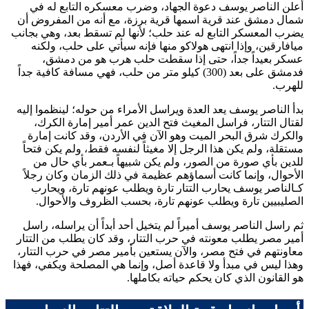
أعلن
الناصر يوسف
دعوة الجهاد، وضرب معسكره التابع له في
شمال دمشق عند قرية اسمها قرية برزة، مع أنه من المفروض أن
يضرب المعسكر التابع له عند حلب؛ لأنها لم تسقط بعد، وهي بجانب
ميافارقين، وإذا انتهى
هولاكو
منها فإنه سيأتي على حلب، ولكنه
عسكر بعيداً جداً، حتى إذا سقطت حلب هرب هو من دمشق،
فدمشق على بعد (300) كيلو متر من حلب، فهي مسافة كافية جداً
للهرب.
بدأ
الناصر يوسف
يعد العدة ويراسل الأمراء من حوله؛ لينظموا إليه
لقتال التتار، فراسل
المغيث فتح الدين عمر
أمير إمارة الكرك،
والكرك شرق البحر الميت وهو الآن في الأردن، وقد كانت إمارة
مستقلة، ولم يكن هذا الرجل إلا مغيثاً لنفسه فقط، ولم يكن فتحاً
للدين بأي صورة من الصور، ولم يكن شبيهاً بـ
عمر
بأي حال من
الأحوال، وإنما كانت أسماؤهم عظيمة في ذلك الزمان وكان رجلاً
كـ
الناصر يوسف
يحارب التتار تارة ويطلب عونهم تارة، ويحارب
الصليبيين تارة ويطلب عونهم تارة، بحسب الظروف والأحوال.
ثم راسل
الناصر يوسف
أميراً لم يتخيل أحد أبداً أن يراسله، راسل
أمير مصر يطلب معونته في حرب التتار، وقد كان يطلب من التتار
معاونتهم في فتح مصر، والآن يستعين بأمير مصر في حرب التتار،
وهذا ليس في مبدأ ولا قاعدة أصل، وإنما هي المصلحة ويكفي، فهذا
هو القانون الذي كان يحكم حياته بكاملها.