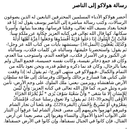
رسالة هولاكو إلى الناصر
أحضر
هولاكو
الأدباء المسلمين المحترفين التابعين له الذين يصوغون
الرسالات، وكتب رسالة مباشرة إلى
الناصر يوسف
يقول له: إنا قد
فتحنا بغداد بسيف الله تعالى، وقتلنا فرسانها، وهدمنا بنيانها، وأسرنا
سكانها، كما قال الله تعالى في كتابه العزيز حكاية عن ملكة سبأ:
قَالَتْ إِنَّ الْمُلُوكَ إِذَا دَخَلُوا قَرْيَةً أَفْسَدُوهَا وَجَعَلُوا أَعِزَّةَ أَهْلِهَا أَذِلَّةً
وَكَذَلِكَ يَفْعَلُونَ
[النمل:34] -بيستشهد بآيات من كتاب الله عز وجل!-
ثم يقول: واستحضرنا خليفتها، وسألناه عن كلمات فكذب، وسألناه
عن الكنوز وعن الأسرار فكذب، فواقعه الندم، واستوجب منا العدم،
وكان قد جمع ذخائر نفيسة، وكانت نفسه خسيسة، فجمع المال ولم
يعبأ بالرجال، وكان قد نما ذكره وعظم قدره، ونحن نعوذ بالله من
التمام والكمال -فـ
هولاكو
في منتهى الورع!- ثم يقول له: إذا وقفت
على كتابي هذا فسارع برجالك وأموالك وفرسانك إلى طاعة سلطان
الأرض
شاهنشاه رويزمين
-يعني: ملك الملوك على وجه الأرض- تأمن
شره وتنل خيره، كما قال الله تعالى في كتابه العزيز:
وَأَنْ لَيْسَ
لِلإِنسَانِ إِلَّا مَا سَعَى
*
وَأَنَّ سَعْيَهُ سَوْفَ يُرَى
*
ثُمَّ يُجْزَاهُ الْجَزَاءَ
الأَوْفَى
[النجم:39-41]. ثم يقول: ولا تعوق رسلنا عندك،
فَإمْسَاكٌ
بِمَعْرُوفٍ أَوْ تَسْرِيحٌ بِإِحْسَانٍ
[البقرة:229]، وقد بلغنا أن تجار الشام
وغيرهم انهزموا بحريمهم إلى مصر. فتجار الشام لما عرفوا أن التتار
على الأبواب أخذوا الأموال والنساء وهربوا إلى مصر بعيداً عن أرض
القتال، فإن كانوا في الجبال نسفناها، وإن كانوا في الأرض خسفناها.