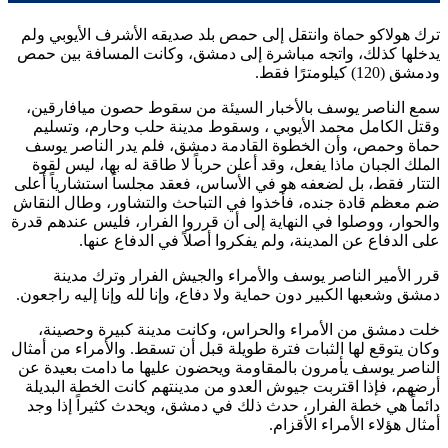
ترك
هولاكو
حماة وانتقل إلى حمص بلد صديقه
الأشرف الأيوبي
ولم
يدخلها كذلك، واتجه مباشرة إلى دمشق، وكانت المسافة بين حمص
ودمشق (120) كيلومترًا فقط.
سمع
الناصر يوسف
بالأخبار السيئة من سقوط حصون ميافارقين،
وقتل
الكامل محمد الأيوبي
، وسقوط مدينة حلب وحارم، وتسليم
حماة وحمص، وأن الخطوة القادمة دمشق، فلم يدر
الناصر يوسف
الملك الجبان ماذا يفعل، وقد أعلن حرباً لا طاقة له بها، ليس لقوة
التتار فقط، بل لضعفه هو في الأساس، فعقد مجلساً استشارياً أعلى
ضم معظم قادة جنده، فأخذوا في التباحث والتشاور، وطال النقاش
والحوار، ووصلوا في النهاية إلى أن قرروا الفرار، فليس عندهم قدرة
على الدفاع عن المدينة، ولم يفكروا أصلاً في الدفاع عنها.
قرر الأمير
الناصر يوسف
والأمراء والجيش الفرار وترك مدينة
دمشق وشعبها الكبير دون حماية ولا دفاع، وإنا لله وإنا إليه راجعون.
خلت دمشق من الأمراء والحراس، وكانت مدينة كبيرة وحصينة،
وكان يتوقع لها الثبات فترة طويلة قبل أن تسقط. والأمراء من أمثال
الناصر يوسف
يأمرون بالمقاومة ويحضون عليها ما دامت بعيدة عن
أرضهم، فإذا اقتربت جيوش العدو من مدينتهم كانت الخطة البديلة
دائماً هي خطة الفرار، حدث ذلك في دمشق، ويحدث كثيراً إذا وجد
أمثال هؤلاء الأمراء الأقزام.