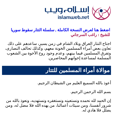
اضغط هنا لعرض النسخة الكاملة , سلسلة التتار سقوط سوريا
للشيخ : راغب السرجاني
اجتاح التتار العراق وبلاد الشام في زمن يسير، ساعدهم على ذلك
تعاون بعض أمراء المسلمين الخونة معهم، وكذلك تحالف النصارى،
وتفرق المسلمين فيما بينهم، وعدم وجود روح الأخوة بين الشعوب
المسلمة لمساعدة إخوانهم المحاصرين.
موالاة أمراء المسلمين للتتار
أعوذ بالله السميع العليم من الشيطان الرجيم.
بسم الله الرحمن الرحيم.
إن الحمد لله نحمده ونستعينه ونستغفره ونستهديه، ونعوذ بالله من
شرور أنفسنا، ومن سيئات أعمالنا، من يهده الله فلا مضل له، ومن
يضلل فلا هادي له.