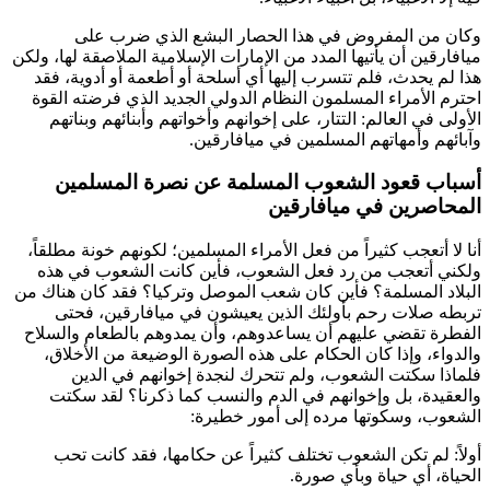
وكان من المفروض في هذا الحصار البشع الذي ضرب على
ميافارقين أن يأتيها المدد من الإمارات الإسلامية الملاصقة لها، ولكن
هذا لم يحدث، فلم تتسرب إليها أي أسلحة أو أطعمة أو أدوية، فقد
احترم الأمراء المسلمون النظام الدولي الجديد الذي فرضته القوة
الأولى في العالم: التتار، على إخوانهم وأخواتهم وأبنائهم وبناتهم
وآبائهم وأمهاتهم المسلمين في ميافارقين.
أسباب قعود الشعوب المسلمة عن نصرة المسلمين
المحاصرين في ميافارقين
أنا لا أتعجب كثيراً من فعل الأمراء المسلمين؛ لكونهم خونة مطلقاً،
ولكني أتعجب من رد فعل الشعوب، فأين كانت الشعوب في هذه
البلاد المسلمة؟ فأين كان شعب الموصل وتركيا؟ فقد كان هناك من
تربطه صلات رحم بأولئك الذين يعيشون في ميافارقين، فحتى
الفطرة تقضي عليهم أن يساعدوهم، وأن يمدوهم بالطعام والسلاح
والدواء، وإذا كان الحكام على هذه الصورة الوضيعة من الأخلاق،
فلماذا سكتت الشعوب، ولم تتحرك لنجدة إخوانهم في الدين
والعقيدة، بل وإخوانهم في الدم والنسب كما ذكرنا؟ لقد سكتت
الشعوب، وسكوتها مرده إلى أمور خطيرة:
أولاً: لم تكن الشعوب تختلف كثيراً عن حكامها، فقد كانت تحب
الحياة، أي حياة وبأي صورة.