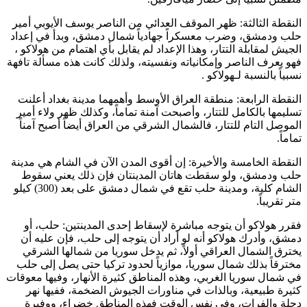
النقطة الثالثة: ظهر الموقف العدائي من
الناصر يوسف الأيوبي
أمير
حلب ودمشق، وضرب معسكراً جهادياً شمال دمشق، وبدأ في إعداد
الجيش لمقابلة التتار، وهذا الإعداد لم يقابل بأي اهتمام من
هولاكو
،
فهو يعرف
الناصر
وإمكانياته ونفسيته، ولذلك كانت هذه مسألة تافهة
نسبياً بالنسبة لـ
هولاكو
.
النقطة الرابعة: منطقة العراق الأوسط وأهمهما مدينة بغداد أعلنت
تسليمها بالكامل للتتار، وأصبحت آمنة تماماً، وكذلك ظهر ولاء أمير
الموصل التام للتتار، فالشمال الشرقي من العراق أيضاً أصبح آمناً
تماماً.
النقطة الخامسة والأخيرة: إن أقوى المدن الآن في الشام هي مدينة
حلب ودمشق، ولو سقطت هاتان المدينتان فإن ذلك يعني سقوط
الشام كلية، ومدينة حلب تقع في شمال دمشق على بعد (300) كيلو
متر تقريباً.
فقرر
هولاكو
أن يتوجه مباشرة لإسقاط إحدى المدينتين: حلب، أو
دمشق، وأدرك
هولاكو
أنه لو أراد أن يتوجه إلى حلب، فإن عليه أن
يخترق الشمال العراقي أولاً، ثم يدخل سوريا من شمالها الشرقي
مخترقاً بذلك شمال سوريا، موازياً لحدود تركيا حتى يصل إلى حلب
في شمال سوريا الغربي، وهذه المناطق كثيرة الأنهار، وفيها معوقات
كثيرة طبيعية، وبالذات في مناورات الجيوش الضخمة، ففيها نهر
دجلة والفرات، وفي نفس الوقت فهذه المناطق خضراء، ووفيرة