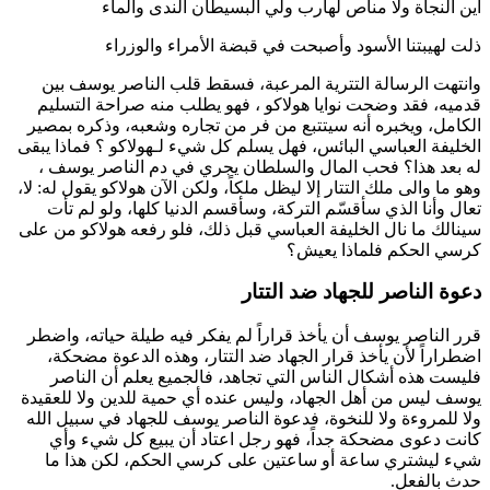
أين النجاة ولا مناص لهارب ولي البسيطان الندى والماء
ذلت لهيبتنا الأسود وأصبحت في قبضة الأمراء والوزراء
وانتهت الرسالة التترية المرعبة، فسقط قلب
الناصر يوسف
بين
قدميه، فقد وضحت نوايا
هولاكو
، فهو يطلب منه صراحة التسليم
الكامل، ويخبره أنه سيتتبع من فر من تجاره وشعبه، وذكره بمصير
الخليفة العباسي البائس، فهل يسلم كل شيء لـ
هولاكو
؟ فماذا يبقى
له بعد هذا؟ فحب المال والسلطان يجري في دم
الناصر يوسف
،
وهو ما والى ملك التتار إلا ليظل ملكاً، ولكن الآن
هولاكو
يقول له: لا،
تعال وأنا الذي سأقسّم التركة، وسأقسم الدنيا كلها، ولو لم تأت
سينالك ما نال الخليفة العباسي قبل ذلك، فلو رفعه
هولاكو
من على
كرسي الحكم فلماذا يعيش؟
دعوة الناصر للجهاد ضد التتار
قرر
الناصر يوسف
أن يأخذ قراراً لم يفكر فيه طيلة حياته، واضطر
اضطراراً لأن يأخذ قرار الجهاد ضد التتار، وهذه الدعوة مضحكة،
فليست هذه أشكال الناس التي تجاهد، فالجميع يعلم أن
الناصر
يوسف
ليس من أهل الجهاد، وليس عنده أي حمية للدين ولا للعقيدة
ولا للمروءة ولا للنخوة، فدعوة
الناصر يوسف
للجهاد في سبيل الله
كانت دعوى مضحكة جداً، فهو رجل اعتاد أن يبيع كل شيء وأي
شيء ليشتري ساعة أو ساعتين على كرسي الحكم، لكن هذا ما
حدث بالفعل.