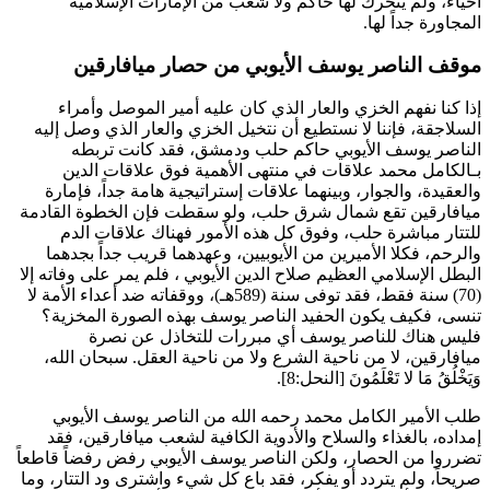
أحياء، ولم يتحرك لها حاكم ولا شعب من الإمارات الإسلامية
المجاورة جداً لها.
موقف الناصر يوسف الأيوبي من حصار ميافارقين
إذا كنا نفهم الخزي والعار الذي كان عليه أمير الموصل وأمراء
السلاجقة، فإننا لا نستطيع أن نتخيل الخزي والعار الذي وصل إليه
الناصر يوسف الأيوبي
حاكم حلب ودمشق، فقد كانت تربطه
بـ
الكامل محمد
علاقات في منتهى الأهمية فوق علاقات الدين
والعقيدة، والجوار، وبينهما علاقات إستراتيجية هامة جداً، فإمارة
ميافارقين تقع شمال شرق حلب، ولو سقطت فإن الخطوة القادمة
للتتار مباشرة حلب، وفوق كل هذه الأمور فهناك علاقات الدم
والرحم، فكلا الأميرين من الأيوبيين، وعهدهما قريب جداً بجدهما
البطل الإسلامي العظيم
صلاح الدين الأيوبي
، فلم يمر على وفاته إلا
(70) سنة فقط، فقد توفى سنة (589هـ)، ووقفاته ضد أعداء الأمة لا
تنسى، فكيف يكون الحفيد
الناصر يوسف
بهذه الصورة المخزية؟
فليس هناك
للناصر يوسف
أي مبررات للتخاذل عن نصرة
ميافارقين، لا من ناحية الشرع ولا من ناحية العقل. سبحان الله،
وَيَخْلُقُ مَا لا تَعْلَمُونَ
[النحل:8].
طلب الأمير
الكامل محمد
رحمه الله من
الناصر يوسف الأيوبي
إمداده، بالغذاء والسلاح والأدوية الكافية لشعب ميافارقين، فقد
تضرروا من الحصار، ولكن
الناصر يوسف الأيوبي
رفض رفضاً قاطعاً
صريحاً، ولم يتردد أو يفكر، فقد باع كل شيء واشترى ود التتار، وما