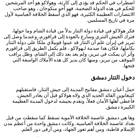
اضطراب في الحكم قد يؤدي إلى كارثة، و
هولاكو
هو أحد المرشحين
للحكم في هذه الدولة الضخمة، فهو أخو
منكوخان
، وهو صاحب
الانتصارات العظيمة الكثيرة، فهو الذي أسقط الخلافة العباسية لأول
مرة في تاريخ المسلمين.
فكر
هولاكو
في قيادة دولة التتار بدلاً من قيادة الشام وما حولها،
فترك الجيش التتري وسارع بالعودة إلى قراقورم، وعندما وصل إلى
تبريز في إيران علم أن التتار قد عينوا
قوبيلاي
ملكاً على دولة التتار
بكاملها، فكان هذا صدمة لـ
هولاكو
، فلم يكمل الطريق إلى قراقورم
وآثر أن يمكث في تبريز، ولم يعد بعد ذلك إلى الشام، وظل يراقب
الموقف من تبريز، ومنها كان يدير كل هذه الأملاك الواسعة التي
فتحها.
دخول التتار دمشق
حمل أعيان دمشق مفاتيح المدينة إلى جيش التتار، فاستقبلهم
كتبغانوين
القائد الجديد الذي ولاه
هولاكو
قبل أن يغادر الجيش،
فأعطى أهلها الأمان فعلاً، وتقدم بجيشه لدخول المدينة العظيمة
الكبيرة دمشق.
وها هي دمشق عاصمة الخلافة الأموية تسقط كما سقطت من قبل
بغداد عاصمة الخلافة العباسية. وكانت دمشق واحدة من أعظم مدن
الإسلام قاطبة، ومن أهم ثغور الجهاد، ومن أرقى دور العلم.