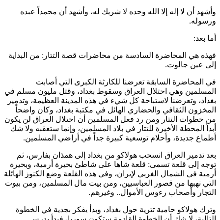
وأشهد أن لا إله إلا الله وحده لا شريك له، وأشهد أن محمداً عبده
ورسوله.
أما بعد:
فهذه هي المحاضرة السادسة من محاضرات قصة التتار: من البداية
إلى عين جالوت.
في المحاضرة السابقة تعرضنا للكارثة الكبرى التي أصابت
المسلمين وهي احتلال العراق وسقوط بغداد، وقتل مليون مسلم في
بغداد، وتعرضنا لاستباحة كل شيء في هذه المدينة العظيمة، وتدمير
المخزون الثقافي والحضاري الهائل في مكتبة بغداد، وكان واضحاً
من خطوات التتار ومن رد فعل المسلمين أن احتلال العراق لن يكون
أبداً المحطة الأخيرة للتتار في بلاد المسلمين، وإنما ستعقبه ولا شك
أطماع جديدة، وأحلام توسعية كبيرة جداً في أراضي المسلمين.
بعد تدمير العراق انسحب
هولاكو
من بغداد إلى همذان بفارس، ثم
توجه إلى قلعة تسمى: قلعة شاها على شاطئ بحيرة أرمية، وبحيرة
أرمية في الشمال الغربي لإيران، وفي هذه القلعة وضع الكنوز الهائلة
التي نهبها من قصور العباسيين، ومن بيت مال المسلمين، ومن بيوت
التجار وأصحاب رءوس الأموال.. وغيرهم.
وترك
هولاكو
حامية تترية حول بغداد، وبدأ يفكر بجدية في الخطوة
التالية، لا شك أن الخطوة القادمة ستكون سوريا، فبدأ يدرس