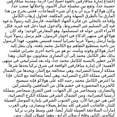
إخضاع إمارة ميافارقين بالقوة أصبح أمراً لازماً، ومدينة ميافارقين
حصينة جداً، وتقع بين سلسلة جبال الأسود، واحتلالها صعب جداً،
وكان
هولاكو
لا يريد أن يدع أي شيء للمفاجآت، فحتى يخرج من هذا
المأزق بدأ بالطرق السهلة وغير المكلفة، فحاول إرهاب
الكامل
وإقناعه بالتخلي عن فكرة الجهاد الطائشة، فأرسل إليه رسولاً يدعوه
فيه إلى التسليم غير المشروط، والدخول فيما دخل فيه غيره، فكل
الأمراء الذين حوله قد استسلموا، وهو المعارض الوحيد؛ وقد كان
هولاكو
في منتهى الذكاء في اختيار الرسول، فلم يرسل رسولاً تترياً،
وإنما أرسل رسولاً عربياً نصرانياً اسمه
قسيس يعقوبي
، فهذا الرسول
من ناحية يستطيع التفاهم مع
الكامل محمد
بلغته، وأن ينقل إليه
أخبار
هولاكو
وقوته وبأسه، ثم هو من ناحية أخرى نصراني فيلفت
بذلك نظر
الكامل محمد
إلى أن النصارى متعاونون مع التتار، وهذا
الأمر خطير بالنسبة
للكامل محمد
جداً، وله بعد إستراتيجي في منتهى
الأهمية؛ لأن إمارة ميافارقين الواقعة في شرق تركيا يحدها شرقاً
مملكة أرمينيا النصرانية، وهي متحالفة مع التتار، ويحدها من الشمال
الشرقي مملكة الكرج النصرانية، وهي أيضاً متحالفة مع التتار، فإذا
ما اعترض
الكامل محمد
رحمه الله على
هولاكو
فإنه سيصبح
كالجزيرة المحصورة في خضم هائل من المنافقين والمشركين
والنصارى، وسيحاصر من كل الجهات، فمن الشرق سيحاصر بمملكة
أرمينيا النصرانية، ومن الشمال الشرقي بمملكة الكرج النصرانية،
التي هي جورجيا الآن، ومن الجنوب الشرقي بإمارة الموصل العميلة
للتتار، فالجانب الشرقي كله محاط بعملاء وبنصارى، وفي الغرب
إمارات السلاجقة العميلة للتتار أيضاً، ففي وسط وغرب تركيا
كيكاوس الثاني
و
قلج أرسلان الرابع
، وهما عميلان للتتار، ومن