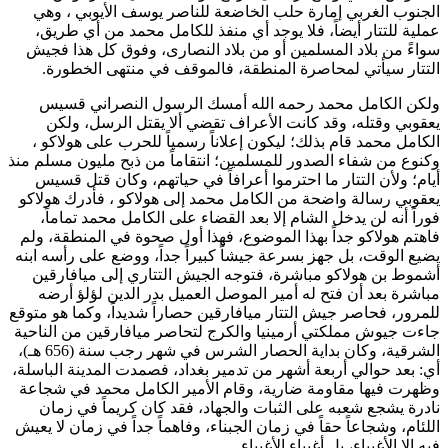
الجنوب الغربي إمارة حلب الخاضعة
للناصر يوسف الأيوبي
، وهي
عملية للتتار أيضاً، فلا يوجد أي منفذ
للكامل محمد
من أي طريق،
سواءً من بلاد المسلمين أو من بلاد النصارى، وفوق كل هذا فجيش
التتار سيأتي لمحاصرة المنطقة، فالموقف في منتهى الخطورة.
ولكن
الكامل محمد
رحمه الله أمسك الرسول النصراني
قسيس
يعقوبي
وقتله، وقد كانت الأعراف تقضي ألا يقتل الرسل، ولكن
الكامل محمد
قام بذلك؛ ليكون إعلاناً رسمياً للحرب على
هولاكو
،
وكنوع من شفاء الصدور للمسلمين؛ انتقاماً من ذبح مليون مسلم منذ
أيام؛ ولأن التتار ما احترموا أعرافاً في حياتهم، وكان قتل
قسيس
يعقوبي
رسالة واضحة من
الكامل محمد
إلى
هولاكو
، فأدرك
هولاكو
فوراً أنه لن يدخل الشام إلا بعد القضاء على
الكامل محمد
تماماً،
فاهتم
هولاكو
جداً بهذا الموضوع، فهذا أول صحوة في المنطقة، ولم
يضيع الوقت، بل جهز بسرعة جيشاً كبيراً جداً، ووضع على رأسه ابنه
أشموط بن هولاكو
مباشرة، فتوجه الجيش التتاري إلى ميافارقين
مباشرة بعد أن فتح له أمير الموصل العميل
بدر الدين لؤلؤ
أرضه
للمرور، فحاصر جيش التتار ميافارقين حصاراً شديداً، وكما هو متوقع
جاءت جيوش مملكتي أرمينيا والكرج لتحاصر ميافارقين من الناحية
الشرقية، وكان بداية الحصار الشرس في شهر رجب سنة (656 هـ)،
أي: بعد حوالي أربعة أشهر من تدمير بغداد، فصمدت المدينة الباسلة،
وظهرت فيها مقاومة ضارية، وقام الأمير
الكامل محمد
في شجاعة
نادرة يشجع شعبه على الثبات والجهاد، فقد كان كريماً في زمان
اللئام، وشجاعاً حقاً في زمان الجبناء، وفاهماً جداً في زمان لا يعيش
فيه إلا الأغبياء، بل أغبياء الأغبياء.