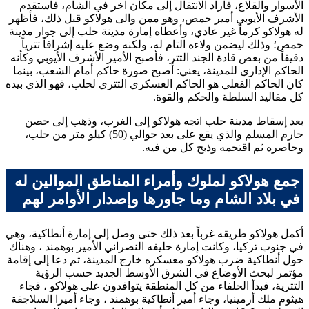
الأسوار والقلاع، فأراد الانتقال إلى مكان آخر في الشام، فاستقدم
الأشرف الأيوبي
أمير حمص، وهو ممن والى
هولاكو
قبل ذلك، فأظهر
له
هولاكو
كرماً غير عادي، وأعطاه إمارة مدينة حلب إلى جوار مدينة
حمص؛ وذلك ليضمن ولاءه التام له، ولكنه وضع عليه إشرافاً تترياً
دقيقاً من بعض قادة الجند التتر، فأصبح الأمير
الأشرف الأيوبي
وكأنه
الحاكم الإداري للمدينة، يعني: أصبح صورة حاكم أمام الشعب، بينما
كان الحاكم الفعلي هو الحاكم العسكري التتري لحلب، فهو الذي بيده
كل مقاليد السلطة والحكم والقوة.
بعد إسقاط مدينة حلب اتجه
هولاكو
إلى الغرب، وذهب إلى حصن
حارم المسلم والذي يقع على بعد حوالي (50) كيلو متر من حلب،
وحاصره ثم اقتحمه وذبح كل من فيه.
جمع هولاكو لملوك وأمراء المناطق الموالين له
في بلاد الشام وما جاورها وإصدار الأوامر لهم
أكمل هولاكو طريقه غرباً بعد ذلك حتى وصل إلى إمارة أنطاكية، وهي
في جنوب تركيا، وكانت إمارة حليفه النصراني الأمير
بوهمند
، وهناك
حول أنطاكية ضرب
هولاكو
معسكره خارج المدينة، ثم دعا إلى إقامة
مؤتمر لبحث الأوضاع في الشرق الأوسط الجديد حسب الرؤية
التترية، فبدأ الحلفاء من كل المنطقة يتوافدون على
هولاكو
، فجاء
هيثوم
ملك أرمينيا، وجاء أمير أنطاكية
بوهمند
، وجاء أميرا السلاجقة