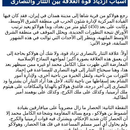
أسباب ازدياد قوة العلاقة بين التتار والنصارى
رجع
هولاكو
من قرية شاها إلى مدينة همذان في إيران، فقد كان فيها
القيادة المركزية لإدارة شئون الحرب في منطقة الشرق الأوسط،
وكانت على بعد (450) كيلو متر من بغداد، وبدأ
هولاكو
يعيد ترتيب
الأوراق نتيجة التطورات الجديدة، ويحلل الموقف في منطقة الشرق
الأوسط الملتهبة، وينظر إلى الأحداث التي توالت في هذه الشهور
السابقة، فوجد الآتي:
أولاً: علاقة التتار بالنصارى تزداد قوة، ولا شك أن
هولاكو
بحاجة إلى
أن يعمق هذه العلاقة بصورة أكبر؛ لمواجهة النماذج الإسلامية
المعارضة التي ظهرت مثل:
الكامل محمد
أو غيره ممن سيظهر بعد
هذا، وهنا سيحتاج التتار إلى قوة النصارى للمساعدة في إخماد
الثورات من ناحية، ولنقل الخبرة من ناحية أخرى، ولإدارة أمور
الشام بعد إسقاطها من ناحية ثالثة، لأجل هذا أراد التتار أن يشتروا ود
النصارى إلى آخر درجة، فأغدق
هولاكو
بالهدايا والمكافآت على
هيثوم
ملك أرمينيا، وكذلك على ملك الكرج، وكذلك على
بوهمند
أمير
أنطاكية.
النقطة الثانية: الحصار ما زال مضروباً على ميافارقين بقيادة
أشموط بن هولاكو
، ومع بسالة المقاومة وشجاعة
الكامل محمد
إلا
أن الحصار كان شديد الإحكام، ويشترك فيه قوات أرمينيا والكرج،
ولم يحاول أي أمير مسلم المساعدة في فك هذا الحصار، و
هولاكو
مطمئن نسبياً إلى حصار ميافارقين.