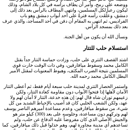
ووضعه على رمح، وأمر أن يطاف برأسه في كل بلاد الشام، وذلك
ليكون رعباً لكل المسلمين، وانتهى المطاف بالرأس بعد ذلك إلى
دمشق، وعلِّقَت رأسه فترةً على أحد أبواب دمشق وهو باب
الفراديس، ثم انتهى به المقام أن دفن في أحد المساجد، والذي عرف
بعد ذلك بمسجد الرأس.
ونسأل الله أن يكون من أهل الجنة.
استسلام حلب للتتار
اشتد القصف التتري على حلب، وزادت حماسة التتار جداً بقتل
الكامل محمد
وسقوط ميافارقين، وفي ذات الوقت خارت قوى
المسلمين نتيجة الضرب المكثف، وهبوط المعنويات لمقتل الأمير
البطل
الكامل محمد
رحمه الله.
واستمر الحصار التتري لمدينة حلب سبعة أيام فقط، ثم أعطى التتار
الأمان لأهلها إذا فتحوا الأبواب دون مقاومة كعادة التتار، ولكن
زعيمهم
توران شاه
قال لهم: إن هذه خدعة، التتار لا أمان لهم ولا
عهد، ولكن الشعب الحلبي كان قد أصيب بالإحباط الشديد من كل
شيء، من سقوط ميافارقين، وعدم مساعدة أميرهم
الناصر يوسف
لهم وتركهم دون مساعدة، وجلوسه على بعد (300) كيلو متر هو
والجيش الأصلي الذي كان مفروضاً عليه الدفاع عن حلب، ولم
تساعدهم أي مدينة مجاورة لهم، وهم خذلوا قبل ذلك ميافارقين، كما