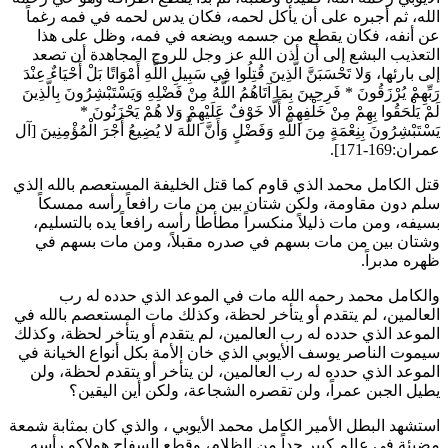
الله، ثم أجبره على أن يأكل لحمه، فكان يدس لحمه في فمه رغماً
عن أنفه، فكان يقطع من جسمه ويضعه في فمه، وظل على هذا
التعذيب البشع إلى أن أذن الله عز وجل للروح المجاهدة أن تصعد
إلى بارئها،
وَلا تَحْسَبَنَّ الَّذِينَ قُتِلُوا فِي سَبِيلِ اللَّهِ أَمْوَاتًا بَلْ أَحْيَاءٌ عِنْدَ
رَبِّهِمْ يُرْزَقُونَ
*
فَرِحِينَ بِمَا آتَاهُمُ اللَّهُ مِنْ فَضْلِهِ وَيَسْتَبْشِرُونَ بِالَّذِينَ
لَمْ يَلْحَقُوا بِهِمْ مِنْ خَلْفِهِمْ أَلَّا خَوْفٌ عَلَيْهِمْ وَلا هُمْ يَحْزَنُونَ
*
يَسْتَبْشِرُونَ بِنِعْمَةٍ مِنَ اللَّهِ وَفَضْلٍ وَأَنَّ اللَّهَ لا يُضِيعُ أَجْرَ الْمُؤْمِنِينَ
[آل
عمران:169-171].
قتل
الكامل محمد
الذي قاوم كما قتل الخليفة
المستعصم بالله
الذي
سلم دون مقاومة، ولكن شتان بين من مات رافعاً رأسه ممسكاً
بسيفه، ومن مات ذليلاً منكسراً مطأطأ رأسه رافعاً يده بالتسليم،
وشتان بين من مات بسهم في صدره مقبلاً، ومن مات بسهم في
ظهره مدبراً.
و
الكامل محمد
رحمه الله مات في الموعد الذي حدده له رب
العالمين، لم يتقدم أو يتأخر لحظة، وكذلك مات
المستعصم بالله
في
الموعد الذي حدده له رب العالمين، لم يتقدم أو يتأخر لحظة، وكذلك
سيموت
الناصر يوسف الأيوبي
الذي خان الأمة بكل أنواع الخيانة في
الموعد الذي حدده له رب العالمين، لن يتأخر أو يتقدم لحظة، ولن
يطيل الجبن عمراً، ولن تقصره الشجاعة، ولكن أين اليقين؟
استشهد البطل الأمير
الكامل محمد الأيوبي
، والذي كان بمثابة شمعة
مضيئة في عالم كبير جداً من الظلام، وقطع السفاح
هولاكو
رأسه