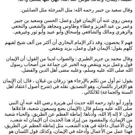
وقال
سعيد بن جبير
رحمه الله: مثل المرجئة مثل الصابئين.
وممن روي عنه أن الإيمان قول وعمل:
الحسن
و
سعيد بن جبير
و
عمر بن عبد العزيز
و
عطاء
و
طاوس
و
مجاهد
و
الشعبي
و
النخعي
و
الزهري
و
مالك
و
الشافعي
و
إسحاق
و
أبو عبيد
و
أبو ثور
وغيرهم..
فهم لا يحصون، وقد ذكر الإمام
البخاري
أن أكثر من ألف شيخ لقيهم
كلهم يقول: الإيمان قول وعمل، يزيد وينقص.
وقال
محمد بن جرير الطبري
: والصواب لدينا من القول: أن الإيمان
قول وعمل يزيد وينقص وبه الخبر عن جماعة من أصحاب رسول
الله صلى الله عليه وسلم، وعليه مضى أهل الدين والفضل.
يقول: ثم أول من تكلم بالإرجاء هو:
زرقان بن غيلان
، قال: إن الإيمان
هو الإقرار باللسان، وهو التصديق. نقله في (شرح أصول اعتقاد أهل
السنة والجماعة)
للالكائي
.
وأورد
أبو داود
رحمه الله حديث
أبي هريرة
رضي الله عنه أن النبي
صلى الله عليه وسلم قال: (
الإيمان بضع وسبعون شعبة، فأعلاها
قول: لا إله إلا الله، وأدناها: إماطة العظم عن الطريق، والحياء شعبة
من الإيمان
)، والمقصود من إيراد هذا الحديث أن الإيمان له شعب،
وأن الأعمال داخلة في هذه الشعب، مثل إماطة العظم عن الطريق،
فهذا عمل من الأعمال وأدخله في الإيمان، وكذلك قول اللسان هو