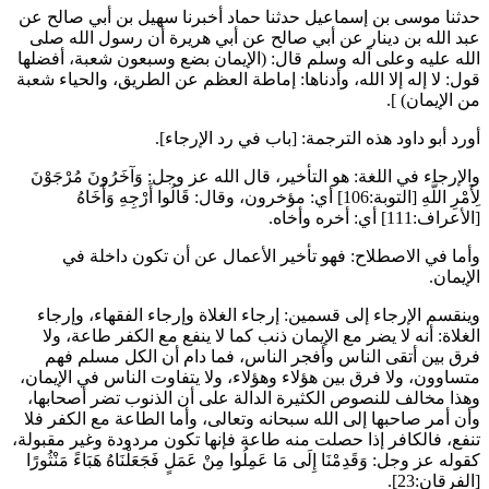
حدثنا
موسى بن إسماعيل
حدثنا
حماد
أخبرنا
سهيل بن أبي صالح
عن
عبد الله بن دينار
عن
أبي صالح
عن
أبي هريرة
أن رسول الله صلى
الله عليه وعلى آله وسلم قال: (
الإيمان بضع وسبعون شعبة، أفضلها
قول: لا إله إلا الله، وأدناها: إماطة العظم عن الطريق، والحياء شعبة
من الإيمان
) ].
أورد
أبو داود
هذه الترجمة: [باب في رد الإرجاء].
والإرجاء في اللغة: هو التأخير، قال الله عز وجل:
وَآخَرُونَ مُرْجَوْنَ
لِأَمْرِ اللَّهِ
[التوبة:106] أي: مؤخرون، وقال:
قَالُوا أَرْجِهِ وَأَخَاهُ
[الأعراف:111] أي: أخره وأخاه.
وأما في الاصطلاح: فهو تأخير الأعمال عن أن تكون داخلة في
الإيمان.
وينقسم الإرجاء إلى قسمين: إرجاء الغلاة وإرجاء الفقهاء، وإرجاء
الغلاة: أنه لا يضر مع الإيمان ذنب كما لا ينفع مع الكفر طاعة، ولا
فرق بين أتقى الناس وأفجر الناس، فما دام أن الكل مسلم فهم
متساوون، ولا فرق بين هؤلاء وهؤلاء، ولا يتفاوت الناس في الإيمان،
وهذا مخالف للنصوص الكثيرة الدالة على أن الذنوب تضر أصحابها،
وأن أمر صاحبها إلى الله سبحانه وتعالى، وأما الطاعة مع الكفر فلا
تنفع، فالكافر إذا حصلت منه طاعة فإنها تكون مردودة وغير مقبولة،
كقوله عز وجل:
وَقَدِمْنَا إِلَى مَا عَمِلُوا مِنْ عَمَلٍ فَجَعَلْنَاهُ هَبَاءً مَنْثُورًا
[الفرقان:23].