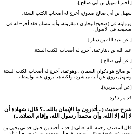
[ أخبرنا
سهيل بن أبي صالح
].
سهيل بن أبي صالح
صدوق، أخرج له أصحاب الكتب الستة.
وروايته في (صحيح
البخاري
) مقرونة، وأما
مسلم
فقد أخرج له في
صحيحه في الأصول.
[ عن
عبد الله بن دينار
].
عبد الله بن دينار
ثقة، أخرج له أصحاب الكتب الستة.
[ عن
أبي صالح
].
أبو صالح
هو
ذكوان السمان
، وهو ثقة، أخرج له أصحاب الكتب الستة.
و
سهيل
يروي عن أبيه مباشرة، ولكنه هنا يروي عنه بواسطة.
[عن
أبي هريرة
].
قد مر ذكره.
شرح حديث (...أتدرون ما الإيمان بالله...؟ قال: شهادة أن
لا إله إلا الله، وأن محمداً رسول الله، وإقام الصلاة...)
قال المصنف رحمه الله تعالى: [ حدثنا
أحمد بن حنبل
حدثني
يحيى بن
سعيد
عن
شعبة
حدثني
أبو حمزة
، قال سمعت
ابن عباس
قال: (
إن