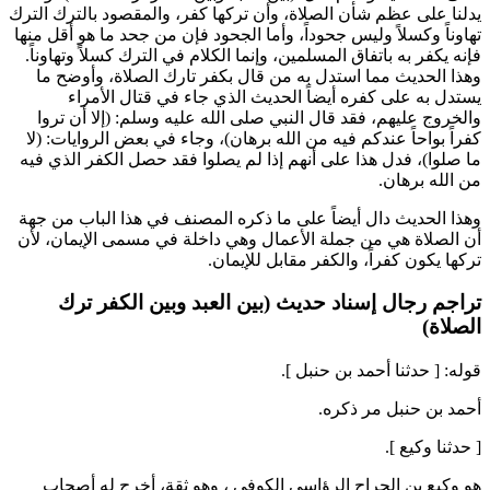
يدلنا على عظم شأن الصلاة، وأن تركها كفر، والمقصود بالترك الترك
تهاوناً وكسلاً وليس جحوداً، وأما الجحود فإن من جحد ما هو أقل منها
فإنه يكفر به باتفاق المسلمين، وإنما الكلام في الترك كسلاً وتهاوناً.
وهذا الحديث مما استدل به من قال بكفر تارك الصلاة، وأوضح ما
يستدل به على كفره أيضاً الحديث الذي جاء في قتال الأمراء
والخروج عليهم، فقد قال النبي صلى الله عليه وسلم: (
إلا أن تروا
كفراً بواحاً عندكم فيه من الله برهان
)، وجاء في بعض الروايات: (
لا
ما صلوا
)، فدل هذا على أنهم إذا لم يصلوا فقد حصل الكفر الذي فيه
من الله برهان.
وهذا الحديث دال أيضاً على ما ذكره المصنف في هذا الباب من جهة
أن الصلاة هي من جملة الأعمال وهي داخلة في مسمى الإيمان، لأن
تركها يكون كفراً، والكفر مقابل للإيمان.
تراجم رجال إسناد حديث (بين العبد وبين الكفر ترك
الصلاة)
قوله: [ حدثنا
أحمد بن حنبل
].
أحمد بن حنبل
مر ذكره.
[ حدثنا
وكيع
].
هو
وكيع بن الجراح الرؤاسي الكوفي
، وهو ثقة، أخرج له أصحاب