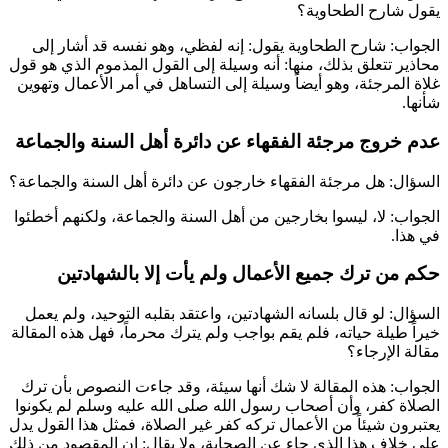
يقول شارح الطحاوية؟
الجواب: شارح الطحاوية يقول: إنه لفظي، وهو نفسه قد أشار إلى
محاذير تتعلق بذلك، منها: أنه وسيلة إلى القول المذموم الذي هو قول
غلاة المرجئة، وهو أيضاً وسيلة إلى التساهل في أمر الأعمال وتهوين
شأنها.
عدم خروج مرجئة الفقهاء عن دائرة أهل السنة والجماعة
السؤال: هل مرجئة الفقهاء خارجون عن دائرة أهل السنة والجماعة؟
الجواب: لا، ليسوا بخارجين من أهل السنة والجماعة، ولكنهم أخطئوا
في هذا.
حكم من ترك جميع الأعمال ولم يأت إلا بالشهادتين
السؤال: لو قال بلسانه الشهادتين، واعتقد بقلبه التوحيد، ولم يعمل
خيراً طيلة حياته، فلم يقم بواجب ولم يترك محرماً، فهل هذه المقالة
مقالة الإرجاء؟
الجواب: هذه المقالة لا شك أنها سيئة، وقد جاءت النصوص بأن ترك
الصلاة كفر، وأن أصحاب رسول الله صلى الله عليه وسلم لم يكونوا
يعتبرون شيئاً من الأعمال تركه كفر غير الصلاة، فمثل هذا القول يدل
على خلاف هذا الذي جاء عن الصحابة، ولا يقال: إن المقصود من ذلك