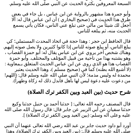
السبعة المعروفين بكثرة الحديث عن النبي صلى الله عليه وسلم.
و
أبو جمرة
هذا مشهور بالرواية عن
ابن عباس
، بل جاء في بعض
طرق هذا الحديث في (صحيح
البخاري
) أن
ابن عباس
قال له: ألا
أجعل لك شيئاً من مالي حتى تبلغ عني الناس، فكان يأتي يسمع
الحديث منه، ثم يبلغه للناس.
قال الحافظ
ابن حجر
: وهذا حجة في اتخاذ المحدث المستملي؛ كي
يبلغ الناس، أو يبلغ صوته للناس إذا كانوا كثيرين ولا يصل صوته إليهم.
وهناك شخص آخر يروي عن
ابن عباس
يقال له:
أبو حمزة القصاب
،
وهو يشتبه بهذا من ناحية من قبيل المؤتلف والمختلف. و
أبو حمزة
القصاب
هذا هو الذي روى عن
ابن عباس
الحديث المتعلق بـ
معاوية
:
(
لا أشبع الله بطنه
) كما في (صحيح
مسلم
)، وهذا الحديث يعتبر
محمدة له وليس مذمة؛ لأن النبي صلى الله عليه وسلم قال: (
اللهم!
من دعوت عليه دعوة ليس لها بأهل فأبدل ذلك له زكاة وطهراً
).
شرح حديث (بين العبد وبين الكفر ترك الصلاة)
قال المصنف رحمه الله تعالى: [ حدثنا
أحمد بن حنبل
حدثنا
وكيع
حدثنا
سفيان
عن
أبي الزبير
عن
جابر
قال: قال رسول الله صلى الله
عليه وعلى آله وسلم: (
بين العبد وبين الكفر ترك الصلاة
) ].
أورد
أبو داود
حديث
جابر بن عبد الله
رضي الله تعالى عنهما أن النبي
صلى الله عليه وسلم قال: (
بين العبد وبين الكفر ترك الصلاة
)، وهذا