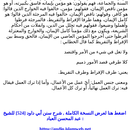
السنة والجماعة، فهم يقولون: هو مؤمن بإيمانه فاسق بكبيرته، أو هو
مؤمن ناقص الإيمان، فقولهم: مؤمن، خالفوا فيه الخوارج الذين قالوا:
هو كافر، وقولهم: ناقص الإيمان، خالفوا فيه المرجئة الذين قالوا: هو
كامل الإيمان، وهما طرفا الإفراط والتفريط، فالمرجئة فرطوا
وأهملوا وضيعوا، فقولهم فيه تحلل من الدين، وانفلات من أحكام
الشريعة، ويكون مع ذلك مؤمناً كامل الإيمان، والخوارج والمعتزلة
أفرطوا حتى أخرجوا المؤمن العاصي من الإيمان، فالحق وسط بين
الإفراط والتفريط كما قال
الخطابي
:
ولا تغل في شيء من الأمر واقتصد
كلا طرفي قصد الأمور ذميم
يعني: طرف الإفراط وطرف التفريط.
ومعنى جنس العمل: أيّ عمل من الأعمال، وأما إذا ترك العمل فيقال
فيه: ترك العمل نهائياً، أو ترك كل الأعمال.
اضغط هنا لعرض النسخة الكاملة , شرح سنن أبي داود [524] للشيخ
: عبد المحسن العباد
https://audio.islamweb.net