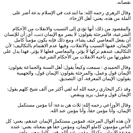
نقصانه.
وقال
الزهري
رحمه الله: ما ابتدعت في الإسلام بدعة أضر على
الملة من هذه، يعني: أهل الإرجاء.
والمقصود من ذلك: أنها تؤدي إلى التسيب والانفلات من الأحكام
الشرعية، فالمرجئة يقولون: لا يضر مع الإيمان ذنب، أي: أن للإنسان
أن يفعل المعاصي كيف يشاء، ومع ذلك فإنه يكون مؤمناً كامل
الإيمان، ففيها التسيب والانفلات، وفيها عدم الاهتمام بالتكاليف؛ لأن
التكاليف عندهم تركها لا يؤثر، والمعاصي فعلها لا يؤثر، فهذا يدل على
خطورتها من ناحية الانفلات من الأحكام الشرعية.
وقال
الحميدي
: سمعت
وكيعاً
يقول: أهل السنة والجماعة يقولون:
الإيمان قول وعمل، والمرجئة يقولون: الإيمان قول، والجهمية
يقولون: الإيمان المعرفة، أي: التصديق.
وقد ذكر
البخاري
رحمه الله أنه لقي أكثر من ألف شيخ كلهم يقول:
الإيمان قول وعمل، يزيد وينقص.
وقال
الأوزاعي
رحمه الله: ثلاث هن بدعة: أنا مؤمن مستكمل
الإيمان، وأنا مؤمن حقاً، وأنا مؤمن عند الله.
لأن هذه أقوال المرجئة، فمؤمن مستكمل الإيمان عندهم، يعني: كل
الناس مؤمنون كاملو الإيمان، ومؤمن حقاً هو بمعناه، يعني: عنده
حقيقة الإيمان، وكذلك مؤمن عند الله، فهي كلها بمعنى واحد.