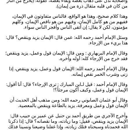
وأصحابه تدل على ذهاب بعضه وبقاء بعضه، كقوله: (
يخرج من النار
من كان في قلبه مثقال ذرة من إيمان
).
وهذا كلام صحيح، وهذا هو الواقع، فالناس متفاوتون في الإيمان،
ففيهم من هو كامل الإيمان، وفيهم من هو ناقص الإيمان، وكلهم
مؤمنون، لكن لا يقال: إن أتقى الناس وأفجر الناس سواء.
وسئل الإمام
أحمد
رحمه الله: عمن قال: الإيمان يزيد وينقص؟ قال:
هذا بريء من الإرجاء.
وقال الإمام
البربهاري
: ومن قال: الإيمان قول وعمل، يزيد وينقص؛
فقد خرج من الإرجاء كله: أوله وآخره.
وقال الإمام
أحمد
رحمه الله: الإيمان قول وعمل، يزيد وينقص، إذا
زنى وشرب الخمر نقص إيمانه.
وقال الإمام
أحمد
: قيل لـ
ابن المبارك
: ترى الإرجاء؟ قال: أنا أقول:
الإيمان قول وعمل، وكيف أكون مرجئاً؟!
وقال
أبو عثمان الصابوني
رحمه الله: ومن مذهب أهل الحديث أن
الإيمان قول وعمل ومعرفة، يزيد بالطاعة وينقص بالمعصية.
وأخرج
الآجري
من طريق
أحمد بن حنبل
عن
عمير بن حبيب
قال:
الإيمان يزيد وينقص، فقيل: وما زيادته، وما نقصانه؟ قال: إذا ذكرنا
الله فحمدناه وسبحناه فتلك زيادته، وإذا غفلنا وضيعنا ونسينا فذلك