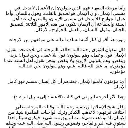
وأما مرجئة الفقهاء فهم الذين يقولون: إن الأعمال لا تدخل في
مسمى الإيمان، وأن الإيمان هو تصديق بالقلب، وقول باللسان، وأما
عمل الجوارح فلا يدخل في مسمى الإيمان، والمعروف عند أهل
السنة والجماعة أن الإيمان يتكون من هذه الأمور الثلاثة: التصديق
بالجنان، وقول باللسان، والعمل بالجوارح والأركان.
ونورد هنا أقوال كبار أئمة السلف الدالة على موقفهم من الإرجاء:
قال
سفيان الثوري
رحمه الله: خالفنا المرجئة في ثلاث: نحن نقول:
الإيمان قول وعمل، وهم يقولون: قول بلا عمل، ونحن نقول: يزيد
وينقص، وهم يقولون: لا يزيد ولا ينقص، ونحن نقول: أهل السنة عندنا
مؤمنون، أما عند الله فالله أعلم، وهم يقولون: نحن عند الله
مؤمنون.
أي: مؤمنون كاملو الإيمان، فعندهم أن كل إنسان مسلم فهو كامل
الإيمان.
وهذا الأثر أخرجه
البيهقي
في كتاب (الاعتقاد إلى سبيل الرشاد).
وقال شيخ الإسلام
ابن تيمية
رحمه الله: وقالت المرجئة -على
اختلاف فرقهم-: لا تذهب الكبائر وترك الواجبات الظاهرة شيئاً من
الإيمان، إذ لو ذهب شيء منه لم يبق منه شيء، فيكون شيئاً واحداً
يستوي فيه البر والفاجر، ونصوص رسول الله صلى الله عليه وسلم