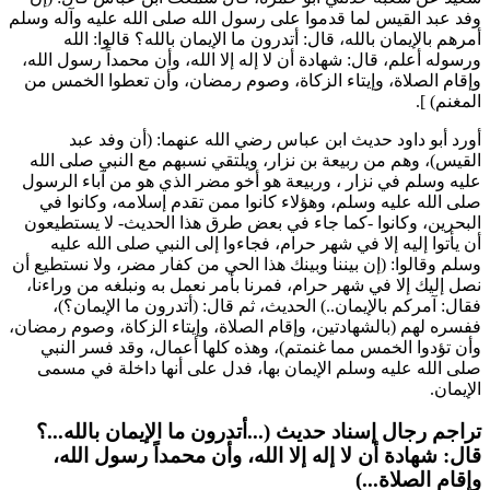
وفد عبد القيس لما قدموا على رسول الله صلى الله عليه وآله وسلم
أمرهم بالإيمان بالله، قال: أتدرون ما الإيمان بالله؟ قالوا: الله
ورسوله أعلم، قال: شهادة أن لا إله إلا الله، وأن محمداً رسول الله،
وإقام الصلاة، وإيتاء الزكاة، وصوم رمضان، وأن تعطوا الخمس من
المغنم
) ].
أورد
أبو داود
حديث
ابن عباس
رضي الله عنهما: (
أن وفد عبد
القيس
)، وهم من ربيعة بن نزار، ويلتقي نسبهم مع النبي صلى الله
عليه وسلم في
نزار
، و
ربيعة
هو أخو
مضر
الذي هو من آباء الرسول
صلى الله عليه وسلم، وهؤلاء كانوا ممن تقدم إسلامه، وكانوا في
البحرين، وكانوا -كما جاء في بعض طرق هذا الحديث- لا يستطيعون
أن يأتوا إليه إلا في شهر حرام، فجاءوا إلى النبي صلى الله عليه
وسلم وقالوا: (
إن بيننا وبينك هذا الحي من كفار مضر، ولا نستطيع أن
نصل إليك إلا في شهر حرام، فمرنا بأمر نعمل به ونبلغه من وراءنا،
فقال: آمركم بالإيمان..
) الحديث، ثم قال: (
أتدرون ما الإيمان؟
)،
ففسره لهم (
بالشهادتين، وإقام الصلاة، وإيتاء الزكاة، وصوم رمضان،
وأن تؤدوا الخمس مما غنمتم
)، وهذه كلها أعمال، وقد فسر النبي
صلى الله عليه وسلم الإيمان بها، فدل على أنها داخلة في مسمى
الإيمان.
تراجم رجال إسناد حديث (...أتدرون ما الإيمان بالله...؟
قال: شهادة أن لا إله إلا الله، وأن محمداً رسول الله،
وإقام الصلاة...)