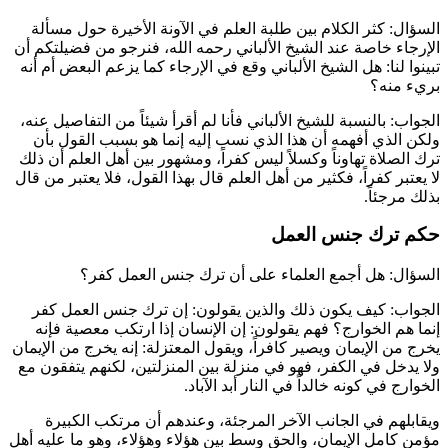
السؤال: كثر الكلام بين طلبة العلم في الآونة الأخيرة حول مسألة
الإرجاء خاصة عند الشيخ
الألباني
رحمه الله، فنرجو من فضيلتكم أن
تبينوا لنا: هل الشيخ
الألباني
وقع في الإرجاء كما يزعم البعض أم أنه
بريء منه؟
الجواب: بالنسبة للشيخ
الألباني
فأنا لم أقرأ شيئاً من التفاصيل عنه،
ولكن الذي أفهمه أن هذا الذي نسب إليه إنما هو بسبب القول بأن
ترك الصلاة تهاوناً وكسلاً ليس كفراً، ومشهور بين أهل العلم أن ذلك
لا يعتبر كفراً، فكثير من أهل العلم قال بهذا القول، فلا يعتبر من قال
بذلك مرجئاً.
حكم ترك جنس العمل
السؤال: هل أجمع العلماء على أن ترك جنس العمل كفر؟
الجواب: كيف يكون ذلك والذين يقولون: إن ترك جنس العمل كفر
إنما هم الخوارج؟ فهم يقولون: إن الإنسان إذا ارتكب معصية فإنه
يخرج من الإيمان ويصير كافراً، ويقول المعتزلة: إنه يخرج من الإيمان
ولا يدخل في الكفر، فهو في منزلة بين المنزلتين، لكنهم يتفقون مع
الخوارج في كونه خالداً في النار أبد الآباد.
ويقابلهم في الجانب الآخر المرجئة، وعندهم أن مرتكب الكبيرة
مؤمن كامل الإيمان، والحق وسط بين هؤلاء وهؤلاء، وهو ما عليه أهل