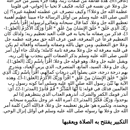
[غافر:65]، هذه طائفة من صفات ربنا، وهذا جزء يسير من خبر الله
جل وعلا عن نفسه في كتابه، فكيف لا تحيا -يا إخواني- في قلوبنا
عظمة الله جل وعلا؟! وكيف ننصرف عن عظمته لعظمة غيره؟! إن
النبي صلى الله عليه وسلم من أوائل الرسالة جاء مبيناً عظيم أهمية
تعظيم الله جل وعلا، كما قال سبحانه وتعالى لرسوله:
اقْرَأْ بِاسْمِ
رَبِّكَ الَّذِي خَلَقَ
*
خَلَقَ الإِنسَانَ مِنْ عَلَقٍ
*
اقْرَأْ وَرَبُّكَ الأَكْرَمُ
[العلق:1-
3]، فذكر من صفاته ما يحيا به في قلب العبد تعظيم ربه؛ ولذلك كان
التعظيم فرعاً عن المعرفة، فمن عرف الله حق معرفته عظمه جل
وعلا حق التعظيم، ومن جهل بالله وصفاته وأسمائه وأفعاله لم يكن
في قلبه معرفة له جل وعلا معرفة تامة كاملة؛ ولذلك جاء أول أمر
للنبي صلى الله عليه وسلم بذكر الصفات التي ينجذب بها إلى ربه،
ويقبل عليه جل وعلا، وهو قوله جل وعلا:
اقْرَأْ بِاسْمِ رَبِّكَ
[العلق:1]،
ربك جل وعلا، السيد، المانع، المتصرف، الذي يربي العباد، ويتدرج
بهم درجة درجة، حتى يصلوا إلى درجات كمالهم،
اقْرَأْ بِاسْمِ رَبِّكَ الَّذِي
خَلَقَ
*
خَلَقَ الإِنسَانَ مِنْ عَلَقٍ
*
اقْرَأْ وَرَبُّكَ الأَكْرَمُ
[العلق:1-3]، وهذه
الآية بها نُبِّئ رسول الله صلى الله عليه وسلم، أما كونه رسول رب
العالمين فذلك في قوله:
يَا أَيُّهَا الْمُدَّثِّرُ
*
قُمْ فَأَنذِرْ
[المدثر:1-2]، أي:
أنذر قومك الكفر والشرك، أنذرهم العذاب الذي ينتظرهم إذا لم
يوحدوا،
وَرَبَّكَ فَكَبِّرْ
[المدثر:3]، أمره الله عز وجل بتكبيره سبحانه
وبحمده، وتكبيره هو: طريق تعظيمه جل وعلا، فـ(الله أكبر) كلمة أمر
الله جل وعلا بها رسوله صلى الله عليه وسلم في أوائل إنزال الوحي.
التكبير يفتتح به الصلاة ويعقبها