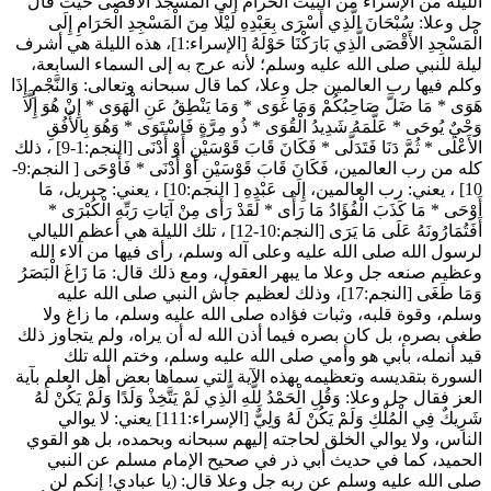
الليلة من الإسراء من البيت الحرام إلى المسجد الأقصى حيث قال
جل وعلا:
سُبْحَانَ الَّذِي أَسْرَى بِعَبْدِهِ لَيْلًا مِنَ الْمَسْجِدِ الْحَرَامِ إِلَى
الْمَسْجِدِ الأَقْصَى الَّذِي بَارَكْنَا حَوْلَهُ
[الإسراء:1]، هذه الليلة هي أشرف
ليلة للنبي صلى الله عليه وسلم؛ لأنه عرج به إلى السماء السابعة،
وكلم فيها رب العالمين جل وعلا، كما قال سبحانه وتعالى:
وَالنَّجْمِ إِذَا
هَوَى
*
مَا ضَلَّ صَاحِبُكُمْ وَمَا غَوَى
*
وَمَا يَنْطِقُ عَنِ الْهَوَى
*
إِنْ هُوَ إِلَّا
وَحْيٌ يُوحَى
*
عَلَّمَهُ شَدِيدُ الْقُوَى
*
ذُو مِرَّةٍ فَاسْتَوَى
*
وَهُوَ بِالأُفُقِ
الأَعْلَى
*
ثُمَّ دَنَا فَتَدَلَّى
*
فَكَانَ قَابَ قَوْسَيْنِ أَوْ أَدْنَى
[النجم:1-9] ، ذلك
كله من رب العالمين،
فَكَانَ قَابَ قَوْسَيْنِ أَوْ أَدْنَى
*
فَأَوْحَى
[ النجم:9-
10] ، يعني: رب العالمين،
إِلَى عَبْدِهِ
[ النجم:10] ، يعني: جبريل،
مَا
أَوْحَى
*
مَا كَذَبَ الْفُؤَادُ مَا رَأَى
*
لَقَدْ رَأَى مِنْ آيَاتِ رَبِّهِ الْكُبْرَى
*
أَفَتُمَارُونَهُ عَلَى مَا يَرَى
[النجم:10-12] ، تلك الليلة هي أعظم الليالي
لرسول الله صلى الله عليه وعلى آله وسلم، رأى فيها من آلاء الله
وعظيم صنعه جل وعلا ما يبهر العقول، ومع ذلك قال:
مَا زَاغَ الْبَصَرُ
وَمَا طَغَى
[النجم:17]، وذلك لعظيم جأش النبي صلى الله عليه
وسلم، وقوة قلبه، وثبات فؤاده صلى الله عليه وسلم، ما زاغ ولا
طغى بصره، بل كان بصره فيما أذن الله له أن يراه، ولم يتجاوز ذلك
قيد أنمله، بأبي هو وأمي صلى الله عليه وسلم، وختم الله تلك
السورة بتقديسه وتعظيمه بهذه الآية التي سماها بعض أهل العلم بآية
العز فقال جل وعلا:
وَقُلِ الْحَمْدُ لِلَّهِ الَّذِي لَمْ يَتَّخِذْ وَلَدًا وَلَمْ يَكُنْ لَهُ
شَرِيكٌ فِي الْمُلْكِ وَلَمْ يَكُنْ لَهُ وَلِيٌّ
[الإسراء:111] يعني: لا يوالي
الناس، ولا يوالي الخلق لحاجته إليهم سبحانه وبحمده، بل هو القوي
الحميد، كما في حديث
أبي ذر
في صحيح الإمام
مسلم
عن النبي
صلى الله عليه وسلم عن ربه جل وعلا قال: (
يا عبادي! إنكم لن