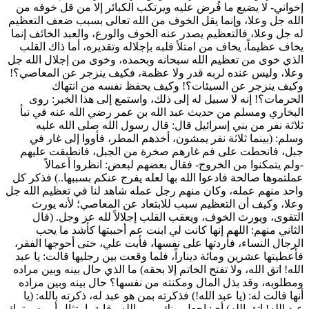
إخواني- لا يضيع ما فُرض عليه ويرتكب الكبائر إلا من قل خوفه من
الله جل وعلا، وإنما يقل الخوف من الله تعالى بسبب ضعف التعظيم
له جل وعلا، فالتعظيم يصدر عنه الخوف والورع، والعبد الخائف إنما
يخاف عظيماً، يخاف من امتلأ قلبه بإجلاله وتقديره، أما ذاك القلب
الذي خوى من تعظيم الله سبحانه وبحمده، وخوى من إجلال الله جل
وعلا، وليس عنده لربه قدر ولا عظمة، فكيف ينزجر عن المعاصي؟!
وكيف ينزجر عن السيئات؟! وكيف يحفظ نفسه من انتهاك
الحرمات؟! إنه لا سبيل له إلى ذلك، واستمع إلى هذا الخبر: روى
البخاري
و
مسلم
من حديث
عبد الله بن عمر
رضي الله عنه في نبأ
ثلاثة نفر من بني إسرائيل قال: قال رسول الله صلى الله عليه
وسلم: (
بينما ثلاثة نفر يمشون، أخذهم المطر، فأووا إلى غار في
جبل، فانحطت على فم غارهم صخرة من الجبل، فانطبقت عليهم
-ولم يتمكنوا من الخروج- فقال بعضهم لبعض: انظروا أعمالاً
عملتموها صالحة فادعوا الله بها لعله يفرج عنكم بسببها..
) فذكر كل
واحد منهم عمله، وكان منهم رجل عمله شاهد لنا في تعظيم الله جل
وعلا، وكيف أن التعظيم سبب للابتعاد عن المعاصي؛ لأنه يورث
التقوى، ويورث الخوف، ويعقب القلب إجلالاً لله عز وجل. (
قال
الثاني منهم: اللهم إنها كانت لي ابنت عم أحببتها كأشد ما يحب
الرجال النساء، فأردتها على نفسها، فأبت علي، حتى أحوجها الفقر،
فأعطيتها عشرين ومائة ديناراً، فلما وقعت بين رجليها قالت: يا عبد
الله! اتق الله، ولا تفتح الخاتم إلا بحقه
) ما الذي حال بينه وبين مراده
ومطلوبه، وقد بذل المال ومكنته من نفسها؟ حال بينه وبين مراده
أنها قالت له: (يا عبد الله!) فذكرته بمن هو عبد له، ذكرته بالله: (يا
عبد الله! اتق الله) أي: اجعل بينك وبين الله وقاية بامتثال أمره، وترك