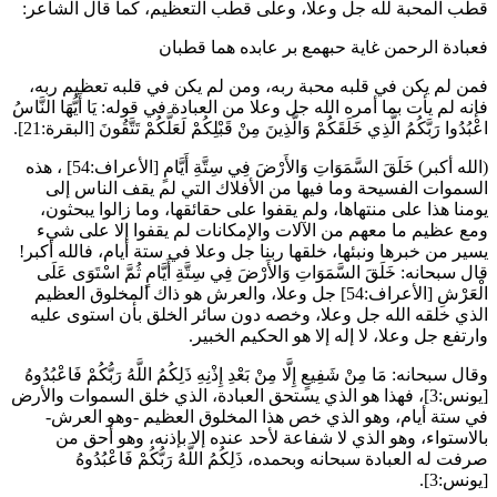
قطب المحبة لله جل وعلا، وعلى قطب التعظيم، كما قال الشاعر:
فعبادة الرحمن غاية حبهمع بر عابده هما قطبان
فمن لم يكن في قلبه محبة ربه، ومن لم يكن في قلبه تعظيم ربه،
فإنه لم يأت بما أمره الله جل وعلا من العبادة في قوله:
يَا أَيُّهَا النَّاسُ
اعْبُدُوا رَبَّكُمُ الَّذِي خَلَقَكُمْ وَالَّذِينَ مِنْ قَبْلِكُمْ لَعَلَّكُمْ تَتَّقُونَ
[البقرة:21].
(الله أكبر)
خَلَقَ السَّمَوَاتِ وَالأَرْضَ فِي سِتَّةِ أَيَّامٍ
[الأعراف:54] ، هذه
السموات الفسيحة وما فيها من الأفلاك التي لم يقف الناس إلى
يومنا هذا على منتهاها، ولم يقفوا على حقائقها، وما زالوا يبحثون،
ومع عظيم ما معهم من الآلات والإمكانات لم يقفوا إلا على شيء
يسير من خبرها ونبئها، خلقها ربنا جل وعلا في ستة أيام، فالله أكبر!
قال سبحانه:
خَلَقَ السَّمَوَاتِ وَالأَرْضَ فِي سِتَّةِ أَيَّامٍ ثُمَّ اسْتَوَى عَلَى
الْعَرْشِ
[الأعراف:54] جل وعلا، والعرش هو ذاك المخلوق العظيم
الذي خلقه الله جل وعلا، وخصه دون سائر الخلق بأن استوى عليه
وارتفع جل وعلا، لا إله إلا هو الحكيم الخبير.
وقال سبحانه:
مَا مِنْ شَفِيعٍ إِلَّا مِنْ بَعْدِ إِذْنِهِ ذَلِكُمُ اللَّهُ رَبُّكُمْ فَاعْبُدُوهُ
[يونس:3]، فهذا هو الذي يستحق العبادة، الذي خلق السموات والأرض
في ستة أيام، وهو الذي خص هذا المخلوق العظيم -وهو العرش-
بالاستواء، وهو الذي لا شفاعة لأحد عنده إلا بإذنه، وهو أحق من
صرفت له العبادة سبحانه وبحمده،
ذَلِكُمُ اللَّهُ رَبُّكُمْ فَاعْبُدُوهُ
[يونس:3].