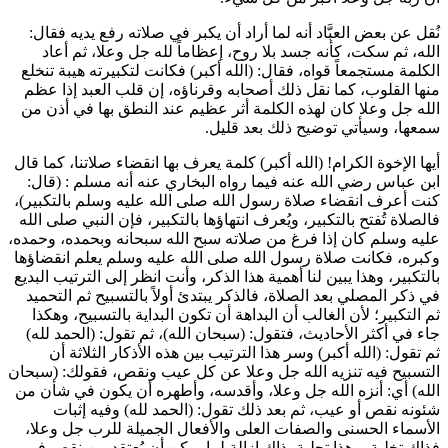
نُقل عن بعض العبَّاد أنه لما أراد أن يكبر في صلاته رفع يديه فقال:
الله، ثم سكت، كأنه جسد بلا روح، إعظاماً لله جل وعلا، ثم أعاد
الكلمة مستجمعاً قواه، فقال: (الله أكبر) فكانت لتكبيرته هيبة تنخلع
منها القلوب، كما نقل ذلك أصحابه وقرناؤه، إن قلب العبد إذا عظم
الله جل وعلا كان لهذه الكلمة أثر عظيم عند النطق بها في أذن من
سمعها، وسيأتي توضيح ذلك بعد قليل.
أيها الإخوة الكرام! (الله أكبر) كلمة يعرف بها انقضاء صلاتنا، كما قال
ابن عباس
رضي الله عنه فيما رواه
البخاري
عنه أنه
مسلم
: (قال:
كنت أعرف انقضاء صلاة رسول الله صلى الله عليه وسلم بالتكبير)،
فالصلاة تُفتح بالتكبير، ويُعرف انتهاؤها بالتكبير، فإن النبي صلى الله
عليه وسلم كان إذا فرغ من صلاته سبح الله سبحانه وبحمده، وحمده،
وكبره، فكانت صلاة رسول الله صلى الله عليه وسلم يعلم انقضاؤها
بالتكبير، وهذا يبين لنا أهمية هذا الذكر، وأنت انظر إلى الترتيب البديع
في ذكر المصلي بعد الصلاة، فالذكر يبتدئ أولاً بالتسبيح ثم التحميد
ثم التكبير؛ لأن الغالب أن البداهة أن تكون البداية بالتسبيح، وهكذا
جاء في أكثر الأحاديث، فتقول: (سبحان الله)، ثم تقول: (الحمد لله)
ثم تقول: (الله أكبر) وسر هذا الترتيب بين هذه الأذكار الثلاثة أن
التسبيح فيه تنزيه الله جل وعلا عن كل عيب ونقص، فقولك: (سبحان
الله) أي: أنزه الله جل وعلا، وأقدسه، وأطهره أن يكون في شأن من
شئونه نقص أو عيب، ثم بعد ذلك تقول: (الحمد لله) وفيه إثبات
الأسماء الحسنى والصفات العلى والأفعال الجميلة للرب جل وعلا،
فذاك تخلية، وهذا تحلية، ذاك إزالة لما يمكن أن يُعتقد من نقص في