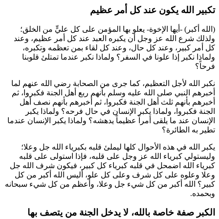
تكبير الله يكون عند كل أمر عظيم
(الله أكبر) -أيها الإخوة- يعلو بها المؤمن على كل عليٍّ من الخلق؛
ولذلك شرع الله عز وجل أن يكبره العبد عند كل أمر عظيم، وعند
كل أمر كبير، وعند كل حال، وعند كل لقاء بمن تعظمه وتكبره،
ولماذا نكبر إذا علونا في السفر؟ ولماذا نكبر عندما تمتلئ قلوبنا
فرحاً؟
نكبر الله لأجل التعظيم، كما جرى من الصحابة رضي الله عنهم لما
أخبرهم النبي صلى الله عليه وسلم بأنهم ربع أهل الجنة فكبروا، ثم
أخبرهم بأنهم ثلث أهل الجنة فكبروا، ثم أخبرهم بأنهم نصف أهل
الجنة فكبروا، ولماذا يكبر الإنسان في حال فرحه؟ ولماذا يكبر
الإنسان عند ما يلقى أمراً عظيماً يدهشه؟ ولماذا يكبر الإنسان عندما
تطير به الطائرة؟
يكبر الله في هذه الأحوال كلها ليملئ قلبه بكبرياء الله جل وعلا؛
وليستولي كبرياء الله عز وجل على قلبه، فإذا استولى على قلبه
كبرياء الله اضمحل في قلبه كبرياء كل كبير، فيكون شرف الله جل
وعلا وعلوه على كل شرف وعلى كل علو، أليس الله أكبر من كل
كبير؟ الله أكبر من كل شيء جل وعلا، وأعظم من كل شيء سبحانه
وبحمده.
الكبر صفة خاصة بالله، لا يدخل الجنة من يتصف بها