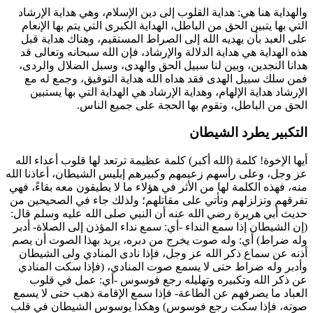
والهداية هنا هي: هداية القلوب إلى دين الإسلام، وهي هداية الإرشاد
التي بها يتبين الحق من الباطل، الهداية الكبرى التي يتم بها الإنعام
على العبد بأن يهديه الله إلى الصراط المستقيم، وهناك هداية قبل
هذه الهداية هي هداية الدلالة والإرشاد، فإن الله سبحانه وتعالى قد
هدانا النجدين، وبين لنا سبيل الحق والهدى، وسبل الضلال والردى،
فمن سلك سبيل الهدى فقد هداه الله هداية التوفيق، وجمع له مع
الإرشاد هداية الإلهام، وهداية الإرشاد هي الهداية التي بها يستبين
الحق من الباطل، وتقوم بها الحجة على جميع الناس.
التكبير يطرد الشيطان
أيها الإخوة! كلمة (الله أكبر) كلمة عظيمة ترتعد لها قلوب أعداء الله
عز وجل، وعلى رأسهم زعيمهم وكبيرهم إبليس الشيطان، أعاذنا الله
منه، فهذه الكلمة لها من الأثر في هؤلاء ما لا يطيقون معه بقاءً، فهي
تفرقهم وتزلزلهم وتأتي على مقاتلهم؛ ولذلك جاء في الصحيحين من
حديث
أبي هريرة
رضي الله عنه أن النبي صلى الله عليه وسلم قال:
(
إن الشيطان إذا سمع النداء -أي: سمع نداء المؤذن إلى الصلاة- أدبر
وله ضراط
) أي: وله صوت يخرج من دبره، يريد بهذا الصوت أن يصم
أذنه عن سماع ذكر الله عز وجل، فإذا نادى المنادي ولى الشيطان
وأدبر وله ضراط حتى لا يسمع صوت المنادي، (
فإذا سكت المنادي
عن ذكر الله وتكبيره وتهليله رجع فوسوس -أي: عمل في قلوب
العباد ما يصرفهم عن الطاعة- فإذا سمع الإقامة ذهب حتى لا يسمع
صوته، فإذا سكت رجع فوسوس
) وهكذا يوسوس الشيطان في قلب