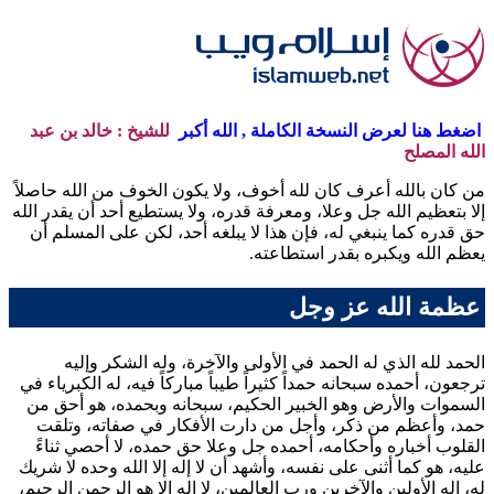
اضغط هنا لعرض النسخة الكاملة , الله أكبر
للشيخ : خالد بن عبد
الله المصلح
من كان بالله أعرف كان لله أخوف، ولا يكون الخوف من الله حاصلاً
إلا بتعظيم الله جل وعلا، ومعرفة قدره، ولا يستطيع أحد أن يقدر الله
حق قدره كما ينبغي له، فإن هذا لا يبلغه أحد، لكن على المسلم أن
يعظم الله ويكبره بقدر استطاعته.
عظمة الله عز وجل
الحمد لله الذي له الحمد في الأولى والآخرة، وله الشكر وإليه
ترجعون، أحمده سبحانه حمداً كثيراً طيباً مباركاً فيه، له الكبرياء في
السموات والأرض وهو الخبير الحكيم، سبحانه وبحمده، هو أحق من
حمد، وأعظم من ذكر، وأجل من دارت الأفكار في صفاته، وتلقت
القلوب أخباره وأحكامه، أحمده جل وعلا حق حمده، لا أحصي ثناءً
عليه، هو كما أثنى على نفسه، وأشهد أن لا إله إلا الله وحده لا شريك
له، إله الأولين والآخرين ورب العالمين، لا إله إلا هو الرحمن الرحيم،