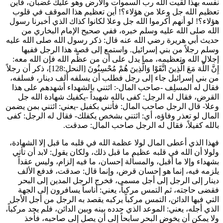
نفسه بهذا لقيت الله رب السموات والأرض وهو عليك غضبان، فأين
تعظيم الله جل وعلا من هؤلاء؟! أين تعظيم هذا الموقف في قلوب
هؤلاء؟! لو أنهم أكرموا الله جل وعلا لكانوا كذاك الذي أخبرنا رسول
الله صلى الله عليه وسلم خبره، ففي صحيح الإمام
البخاري
من
حديث
أبي هريرة
رضي الله عنه قال: ذكر رسول الله صلى الله عليه
وسلم رجلاً من بني إسرائيل. واستمع إلى قصة هذا الرجل ففيها
إجلال الله وتعظيمه، مما يدل على أن من عظَّم الله فإن الله معه:
إِنَّ اللَّهَ مَعَ الَّذِينَ اتَّقَوْا وَالَّذِينَ هُمْ مُحْسِنُونَ
[النحل:128]، ذكر أن رجلاً
من بني إسرائيل جاء إلى رجل فطلب أن يسلفه ألف دينار، فسلفه،
فقال له المسلِف -صاحب المال-: ائتني بالشهداء أشهدهم على هذا
القرض، فقال له الرجل: كفى بالله شهيداً -يكفيك شهادة الله جل
وعلا- قال الرجل صاحب المال: فأتني بكفيل -يعني: ائتني بمن يضمن
المال لو تعذر وفاؤه، أي: ائتني بشخص يكفلك- فقال له الرجل: كفى
بالله كفيلاً، فقال له الرجل صاحب المال: صدقت.
فهذا الذي أعطى المال لولا عظمة الله في قلبه ما قبل إلا الشهادة،
ولولا أن الله في قلبه عظيم ما قبل ذلك، ولكان يقول: لابد أن تأتي
بشهداء وإلا ما أقبل، والمسألة إحسان، ما فيه إلزام، وليس عقداً
يلزمه فيه، إنما هو إحسان قرض، وإنما قال: صدقت، فدفع الألف
دينار إلى الرجل إلى أجل مسمى، فخرج الرجل المدين إلى البحر
فقضى حاجته، ثم التمس مركباً، يعني: أناساً يسافرون إلى الجهة
التي فيها الدائن، التمس مركباً يركبه يقصد به الرجل من أجل الأجل
الذي أجله، يعني: الموعد الذي حدده بينه وبين الدائن، فلم يجد مركباً،
ولا يمكن أن يخوض البحر سابحاً إلى أن يصل إلى صاحبه، فأخذ