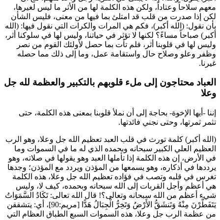
معهم سلاحاً وعتاداً، ولكن هذه الكلمة لها من الأثر ما ليس لغيرها،
لكن إذا صدرت من قلب قد امتلئ بما فيها من معنى، فليس الشأن
بأن نقول: (الله أكبر)، فكم هي المرات والكرات التي نقول فيها: (الله
أكبر) صباحاً مساءً؟ لكنها لا تؤثر في حياتنا، وليس لها في سلوكنا أثر،
وليس لها في قلوبنا أثر، فلم تأت بما حصل لأولئك القوم من نصر
وظفر وعلو وصلاح حال واستقامة عمل، وما إلى ذلك مما حصله
غيرنا.
العباد محتاجون إلى ملء قلوبهم بالتكبير والعظمة لله جل
وعلا
إننا -أيها الإخوة- بحاجة إلى أن نملأ قلوبنا بمعنى هذه الكلمة، حتى
تثمر ثمرتها، وحتى نجني فائدتها.
(الله أكبر) كلمة تورث في قلب العبد تعظيم الله جل وعلا، وهو الرب
العظيم العلي الكبير سبحانه وبحمده الذي له ما في السموات وما
في الأرض، إن هذه الكلمة إذا تأملها العبد وهو يقولها في صلاته، وهو
يرددها في أذكاره، وهو يسمعها من المؤذن ويردد مع المؤذن؛ وجدها
تغرس في قلبه وتصب في فؤاده تعظيم الله جل وعلا، هذه الكلمة
هي أعظم وأجل القربات إلى الله سبحانه وبحمده، كيف لا، وليس
شيء أعظم من الله سبحانه وتعالى؟! قال الله تعالى:
تَكَادُ السَّمَوَاتُ
يَتَفَطَّرْنَ مِنْهُ وَتَنشَقُّ الأَرْضُ وَتَخِرُّ الْجِبَالُ هَدًّا
[مريم:90]، أي: يتشققن
من عظمة الرب جل وعلا، هذه السموات السبع الطباق العظام التي