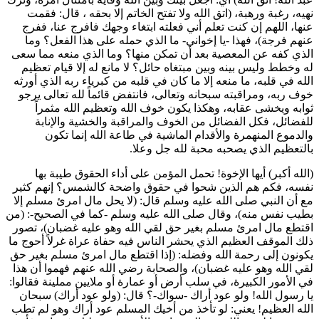
نهيه، رغبة ورهبة، (
اتق الله ولا تفتح الخاتم إلا بحقه ، قال: فقمت
عنها، اللهم إن كنت تعلم أني فعلته ابتغاء وجهك فافرج عنا، ففرج
عنهم فرجة
)، فهذا -يا إخواني- ما الذي حمله على هذا الفعل؟ وما
الذي كفه عن المعصية بعد أن تمكن منها؟ وما الذي منعه مما سعى
له وخطط وليس بينه وبين مبتغاه حائل؟ لا مانع له إلا قيام تعظيم
الله في قلبه، ما منعه إلا ما كان في قلبه من كبرياء ربه الذي أورثه
خوف ربه، ومراقبته سبحانه وتعالى، فانتفض قائماً لله تعالى يرجو
ثوابه ويخشى عقابه، وهكذا يكون خوف الله وتعظيم الله مثمراً
للفضائل، فكل الفضائل من الخوف والمراقبة والخشية والإنابة
والدموع المنهمرة والأقدام الماشية في طاعة الله إنما تكون
بالتعظيم الذي يصحبه محبة لله جل وعلا.
(الله أكبر) أيها الإخوة! تحمل المؤمن على أداء الحقوق طيبة بها
نفسه، فكم هم الذين شحوا في حقوق واضحة كالشمس؟ إنهم كثير
مع أن النبي صلى الله عليه وسلم قال: (
لا يحل مال امرئ مسلم إلا
بطيب نفس منه
)، وقال صلى الله عليه وسلم -كما في الصحيح-: (
من
اقتطع مال امرئ مسلم بغير حق لقي الله وهو عليه غضبان
)، تصور
ذلك الموقف العظيم الذي يحشر الناس فيه حفاة عراة غرلاً أحوج ما
يكونون إلى رحمة الله وفضله: (
إذا اقتطع مال امرئ مسلم بغير حق
لقي الله وهو عليه غضبان
)، والصحابة رضي الله عنهم فهموا أن هذا
في الأمور الكبيرة، في سلب أرض أو عمارة أو ملايين مملينة فقالوا:
يا رسول الله! ولو عود أراك -سواك-؟ قال: (
ولو عود أراك
) سبحان
الله العظيم! يعني: لو تأخذ من أخيك المسلم عود أراك وهو لم تطب