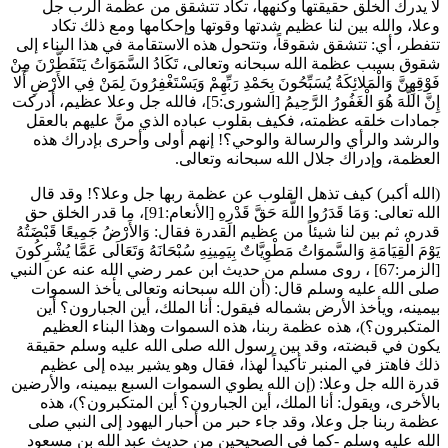
لا يدرك الخلق حقيقتها وكنهها، تكاد تتشقق من عظمة الرب جل
وعلا، والله بين لنا عظيم شدتها وقوتها وإحكامها ومع ذلك تكاد
تتفطر، أي: تتشقق شقوقاً، وتتحول هذه الاستقامة في هذا البناء إلى
شقوق بسبب عظمة الله سبحانه وتعالى،
تَكَادُ السَّمَوَاتُ يَتَفَطَّرْنَ مِنْ
فَوْقِهِنَّ وَالْمَلائِكَةُ يُسَبِّحُونَ بِحَمْدِ رَبِّهِمْ وَيَسْتَغْفِرُونَ لِمَنْ فِي الأَرْضِ أَلا
إِنَّ اللَّهَ هُوَ الْغَفُورُ الرَّحِيمُ
[الشورى:5]، فالله جل وعلا عظيم، أدركت
جمادات خلقه عظمته، فكيف بقلوب عباده الذي منَّ عليهم بالعقل
والرشد والرأي والرسالة والوحي؟! إنهم أولى وأحرى بإدراك هذه
العظمة، وإدراك جلال الله سبحانه وتعالى.
(الله أكبر) كيف تذهل القلوب عن عظمة ربها جل وعلا؟! وقد قال
الله تعالى:
وَمَا قَدَرُوا اللَّهَ حَقَّ قَدْرِهِ
[الأنعام:91]، ما قدر الخلق حق
قدره، ثم بين لنا شيئاً من عظيم القدرة فقال:
وَالأَرْضُ جَمِيعًا قَبْضَتُهُ
يَوْمَ الْقِيَامَةِ وَالسَّموَاتُ مَطْوِيَّاتٌ بِيَمِينِهِ سُبْحَانَهُ وَتَعَالَى عَمَّا يُشْرِكُونَ
[الزمر:67] ، روى
مسلم
من حديث
ابن عمر
رضي الله عنه عن النبي
صلى الله عليه وسلم قال: (
أن الله سبحانه وتعالى يأخذ السموات
بيمينه، ويأخذ الأرض بشماله فيقول: أنا الملك، أين الجبارون؟ أين
المتكبرون؟
)، هذه عظمة ربنا، هذه السموات وهذا البناء العظيم
يكون في قبضته، وقد بين رسول الله صلى الله عليه وسلم حقيقة
ذلك فاهتز في المنبر تأكيداً لهذا، فقال وهو يشير بيده إلى عظيم
قدرة الله جل وعلا: (
إن الله يطوي السموات السبع بيمينه، والأرضين
بالأخرى، ويقول: أنا الملك، أين الجبارون؟ أين المتكبرون؟
)، هذه
عظمة ربنا جل وعلا، وقد جاء حبر من أحبار اليهود إلى النبي صلى
الله عليه وسلم -كما في الصحيحين من حديث
عبد الله بن مسعود