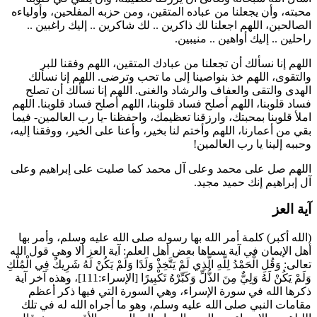
محبته، وأن يجعلنا من عباده المتقين، ومن حزبه المفلحين، وأولياءه
الصالحين، اللهم اجعلنا لك ذاكرين .. لك شاكرين .. إليك راغبين ..
راحلين .. إليك أواهين .. منيبين.
اللهم إنا نسألك أن تجعلنا من عبادك المتقين، اللهم وفقنا للبر
والتقوى، اللهم خذ بنواصينا إلى ما تحب وترضى. اللهم إنا نسألك
الهدى والتقى والعفاف والرشاد والغنى. اللهم إنا نسألك أن تصلح
فساد قلوبنا، اللهم أصلح فساد قلوبنا، اللهم أصلح فساد قلوبنا. اللهم
املأ قلوبنا بمحبتك، وارزقنا تعظيمك، واحفظنا -يا رب العالمين- فيما
بقي من أعمارنا، اللهم وأختم لنا بخير، وأعنا على الخير، ووفقنا إليه،
وحببه إلينا يا رب العالمين!
اللهم صل على محمد وعلى آل محمد كما صليت على إبراهيم وعلى
آل إبراهيم إنك حميد مجيد.
آية العز
(الله أكبر) كلمة أمر الله بها رسوله صلى الله عليه وسلم، وأمر بها
أهل الإيمان في آية سماها بعض أهل العلم: آية العز ألا وهي قول الله
تعالى:
وَقُلِ الْحَمْدُ لِلَّهِ الَّذِي لَمْ يَتَّخِذْ وَلَدًا وَلَمْ يَكُنْ لَهُ شَرِيكٌ فِي الْمُلْكِ
وَلَمْ يَكُنْ لَهُ وَلِيٌّ مِنَ الذُّلِّ وَكَبِّرْهُ تَكْبِيرًا
[الإسراء:111]، وهذه آخر آية
ذكرها الله في سورة الإسراء، وهي السورة التي فيها ذكر أعظم
مقامات النبي صلى الله عليه وسلم، وهو ما أجراه الله له في تلك