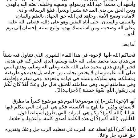
وأشهد أن محمداً عبد الله ورسوله، وصفيه وخليله، بعثه الله بالهدى
ودين الحق بين يدي الساعة بشيراً ونذيراً، فبلغ الرسالة، وأدى
الأمانة، ونصح الأمة، وجاهد في الله حق الجهاد، بالعلم والبيان،
والسيف والسنان، حتى أتاه اليقين وهو على ذلك، فصلى الله عليه
وعلى آله وصحبه، ومن استمسك بهديه واتبع سنته بإحسان إلى يوم
الدين.
أما بعد:
فحياكم الله -أيها الإخوة- في هذا اللقاء الشهري الذي نتناول فيه شيئاً
من هدي نبينا محمد صلى الله عليه وسلم، الذي الخير كله في هديه،
فخير الهدي هدي محمد صلى الله عليه وعلى آله وسلم، وهدي النبي
صلى الله عليه وسلم لا يختص بجانب من حياته، بل هديه هو طريقته
ومسلكه، وهو سلوكه وعمله في قيامه وقعوده، وفي سفره وإقامته،
وفي معاملته لربه، وفي معاملته للخلق، قال جل وعلا:
لَقَدْ كَانَ لَكُمْ
فِي رَسُولِ اللَّهِ أُسْوَةٌ حَسَنَة
[الأحزاب:21].
أيها الإخوة الكرام! إن موضوعنا اليوم هو موضوع كثيراً ما يطرق
الأسماع، وكثيراً ما تلهج به الألسنة، فكم هي المرات التي نتكلم فيها
بقولنا: (الله أكبر)؟ وكم هي المرات التي يطرق أسماعنا قول
القائلين: (الله أكبر)؟ إن هذه الكلمة أصدق كلمة، وأعذبها، وأحلاها.
(الله أكبر) أبلغ لفظة عند العرب في تعظيم الرب جل وعلا، وتقديره
حق قدره جل وعلا.