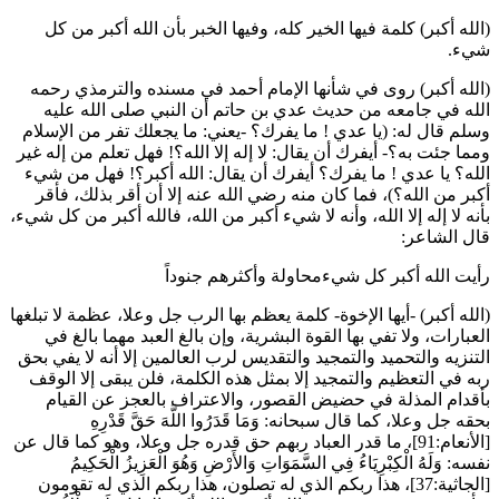
(الله أكبر) كلمة فيها الخير كله، وفيها الخبر بأن الله أكبر من كل
شيء.
(الله أكبر) روى في شأنها الإمام
أحمد
في مسنده و
الترمذي
رحمه
الله في جامعه من حديث
عدي بن حاتم
أن النبي صلى الله عليه
وسلم قال له: (
يا
عدي
! ما يفرك؟ -يعني: ما يجعلك تفر من الإسلام
ومما جئت به؟- أيفرك أن يقال: لا إله إلا الله؟! فهل تعلم من إله غير
الله؟ يا
عدي
! ما يفرك؟ أيفرك أن يقال: الله أكبر؟! فهل من شيء
أكبر من الله؟
)، فما كان منه رضي الله عنه إلا أن أقر بذلك، فأقر
بأنه لا إله إلا الله، وأنه لا شيء أكبر من الله، فالله أكبر من كل شيء،
قال الشاعر:
رأيت الله أكبر كل شيءمحاولة وأكثرهم جنوداً
(الله أكبر) -أيها الإخوة- كلمة يعظم بها الرب جل وعلا، عظمة لا تبلغها
العبارات، ولا تفي بها القوة البشرية، وإن بالغ العبد مهما بالغ في
التنزيه والتحميد والتمجيد والتقديس لرب العالمين إلا أنه لا يفي بحق
ربه في التعظيم والتمجيد إلا بمثل هذه الكلمة، فلن يبقى إلا الوقف
بأقدام المذلة في حضيض القصور، والاعتراف بالعجز عن القيام
بحقه جل وعلا، كما قال سبحانه:
وَمَا قَدَرُوا اللَّهَ حَقَّ قَدْرِهِ
[الأنعام:91]، ما قدر العباد ربهم حق قدره جل وعلا، وهو كما قال عن
نفسه:
وَلَهُ الْكِبْرِيَاءُ فِي السَّمَوَاتِ وَالأَرْضِ وَهُوَ الْعَزِيزُ الْحَكِيمُ
[الجاثية:37]، هذا ربكم الذي له تصلون، هذا ربكم الذي له تقومون