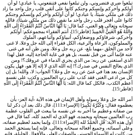
تبلغوا ضري فتضروني، ولن تبلغوا نفعي فتنفعوني، يا عبادي! لو أن
أولكم وآخركم وإنسكم وجنكم كانوا على أتقى قلب رجل واحد ما زاد
ذلك في ملكي شيئاً، يا عبادي! لو أن أولكم وآخركم وإنسكم وجنكم
كانوا على أفجر قلب رجل واحد ما نقص ذلك من ملكي شيئاً
)، فالله
سبحانه وتعالى هو الغني، كما قال:
يَا أَيُّهَا النَّاسُ أَنْتُمُ الْفُقَرَاءُ إِلَى اللَّهِ
وَاللَّهُ هُوَ الْغَنِيُّ الْحَمِيدُ
[فاطر:15]، أنتم الفقراء بمجموعكم: أولكم
وآخركم، شرفاؤكم ووضعاؤكم، أنبياؤكم وأتباعهم، الملوك
والمملوكون، الرعاة والرعية، الكل فقراء إلى الله جل وعلا، لا غنى
لأحد من الخلق -مهما بلغ- عن ربه جل وعلا، ومن ظن أنه في غنى
عنه فإنما أتى من قبل نفسه، بل هو في غاية الحاجة إليه، فقل لهذا
الذي استغنى عن ربه: من الذي يجري الدماء في عروقك؟! ومن
الذي يعالج النفس في صدرك؟! إنه الله الذي لا إله إلا هو، فهل يكون
الإنسان بعد هذا في غنىً عن ربه جل وعلا؟ الجواب: لا، والله! بل إن
كل من ادعى الغنى فقد كذب على رب العالمين، وكذب على نفسه
أعظم الكذب، فالكل كما قال الله:
يَا أَيُّهَا النَّاسُ أَنْتُمُ الْفُقَرَاءُ إِلَى اللَّهِ
[فاطر:15].
أمر الله جل وعلا رسوله وأهل الإيمان في هذه الآية -آية العز- بأن
يعظموه فقال:
وَكَبِّرْهُ تَكْبِيرًا
[الإسراء:111]، قال ذلك بعد أن ذكر لنا
من صفاته وعظيم ما أخبر به عن نفسه ما يبعث في القلوب عظمة
رب العالمين سبحانه وبحمده، فهو الذي له الحمد كله، كما قال في
أول هذه الآية:
َقُلِ الْحَمْدُ لله
[الإسراء:111]، وإنما يحمد لعظيم صفاته،
وعلى أسمائه، وجميع أفعاله سبحانه وتعالى، فإنه إنما يستحق الحمد
من كانت له الأسماء الحسنى والصفات العلى والأفعال الجليلة، فإنه