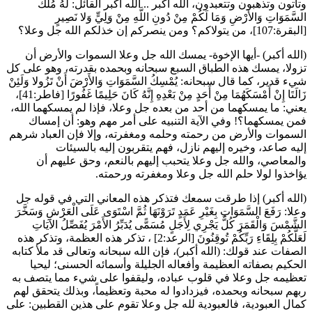
وتأتون وتذهبون وتتعبدون، الله أكبر .. الله أكبر القائل:
لَهُ مُلْكُ
السَّمَوَاتِ وَالأَرْضِ وَمَا لَكُمْ مِنْ دُونِ اللَّهِ مِنْ وَلِيٍّ وَلا نَصِيرٍ
[البقرة:107]، من يتولاكم؟ ومن ينصركم إن خذلكم الله جل وعلا؟
(الله أكبر) -أيها الإخوة- يمسك الله جل وعلا السموات والأرض أن
تزولا، يمسك هذه الطباق السبع سبحانه وبحمده بقدرته، وهو على كل
شيء قدير، كما قال سبحانه:
يُمْسِكُ السَّمَوَاتِ وَالأَرْضَ أَنْ تَزُولا وَلَئِنْ
زَالَتَا إِنْ أَمْسَكَهُمَا مِنْ أَحَدٍ مِنْ بَعْدِهِ إِنَّهُ كَانَ حَلِيمًا غَفُورًا
[فاطر:41]،
يعني: ما يمسكهما من أحد من بعده جل وعلا، فإذا لم يمسكهما الله،
فمن يمسكهما؟! وفي الآية التنبيه على أمر مهم وهو: أن إمساك
السموات والأرض من رحمته وحلمه ومغفرته، وإلا فإن العباد شرهم
إليه صاعد، وخيره إليهم نازل، فهم يتقربون إليه بالسيئات
والمعاصي، والله جل وعلا يتحبب إليهم بالنعم، وحق عليهم أن
يؤاخذوا لولا حلم الله جل وعلا ومغفرته ورحمته.
(الله أكبر) إذا طرقت سمعك فتذكر هذه المعاني التي في قوله جل
وعلا:
رَفَعَ السَّمَوَاتِ بِغَيْرِ عَمَدٍ تَرَوْنَهَا ثُمَّ اسْتَوَى عَلَى الْعَرْشِ وَسَخَّرَ
الشَّمْسَ وَالْقَمَرَ كُلٌّ يَجْرِي لِأَجَلٍ مُسَمًّى يُدَبِّرُ الأَمْرَ يُفَصِّلُ الآيَاتِ
لَعَلَّكُمْ بِلِقَاءِ رَبِّكُمْ تُوقِنُونَ
[الرعد:2] ، تذكر هذه العظمة، وتذكر هذه
الصفات عند قولك: (الله أكبر)، فإن الله سبحانه وتعالى قد ملأ كتابه
الحكيم بصفاته العظيمة وأفعاله الجليلة وأسمائه الحسنى؛ ليحيا
تعظيمه جل وعلا في قلوب عباده، وليقفوا على شيء مما يتصف به
ربهم سبحانه وبحمده، فيزدادوا له محبة وتعظيماً، وبذلك يتحقق لهم
كمال العبودية، فالعبودية لله جل وعلا تقوم على هذين القطبين: على