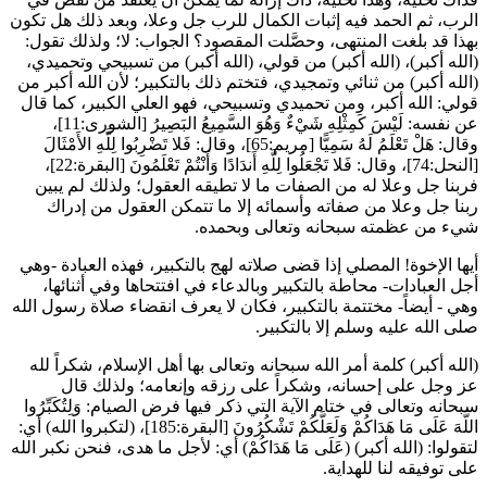
الرب، ثم الحمد فيه إثبات الكمال للرب جل وعلا، وبعد ذلك هل تكون
بهذا قد بلغت المنتهى، وحصَّلت المقصود؟ الجواب: لا؛ ولذلك تقول:
(الله أكبر)، (الله أكبر) من قولي، (الله أكبر) من تسبيحي وتحميدي،
(الله أكبر) من ثنائي وتمجيدي، فتختم ذلك بالتكبير؛ لأن الله أكبر من
قولي: الله أكبر، ومن تحميدي وتسبيحي، فهو العلي الكبير، كما قال
عن نفسه:
لَيْسَ كَمِثْلِهِ شَيْءٌ وَهُوَ السَّمِيعُ البَصِيرُ
[الشورى:11]،
وقال:
هَلْ تَعْلَمُ لَهُ سَمِيًّا
[مريم:65]، وقال:
فَلا تَضْرِبُوا لِلَّهِ الأَمْثَالَ
[النحل:74]، وقال:
فَلا تَجْعَلُوا لِلَّهِ أَندَادًا وَأَنْتُمْ تَعْلَمُونَ
[البقرة:22]،
فربنا جل وعلا له من الصفات ما لا تطيقه العقول؛ ولذلك لم يبين
ربنا جل وعلا من صفاته وأسمائه إلا ما تتمكن العقول من إدراك
شيء من عظمته سبحانه وتعالى وبحمده.
أيها الإخوة! المصلي إذا قضى صلاته لهج بالتكبير، فهذه العبادة -وهي
أجل العبادات- محاطة بالتكبير وبالدعاء في افتتحاها وفي أثنائها،
وهي - أيضاً- مختتمة بالتكبير، فكان لا يعرف انقضاء صلاة رسول الله
صلى الله عليه وسلم إلا بالتكبير.
(الله أكبر) كلمة أمر الله سبحانه وتعالى بها أهل الإسلام، شكراً لله
عز وجل على إحسانه، وشكراً على رزقه وإنعامه؛ ولذلك قال
سبحانه وتعالى في ختام الآية التي ذكر فيها فرض الصيام:
وَلِتُكَبِّرُوا
اللَّهَ عَلَى مَا هَدَاكُمْ وَلَعَلَّكُمْ تَشْكُرُونَ
[البقرة:185]، (لتكبروا الله) أي:
لتقولوا: (الله أكبر) (عَلَى مَا هَدَاكُمْ) أي: لأجل ما هدى، فنحن نكبر الله
على توفيقه لنا للهداية.