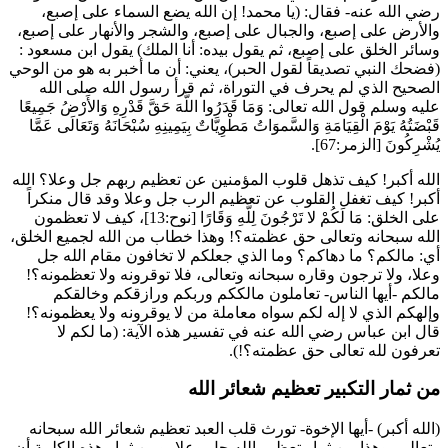
رضي الله عنه- فقال: (يا محمد! إن الله يضع السماء على إصبع،
والأرض على إصبع، والجبال على إصبع، والشجر والأنهار على إصبع،
وسائر الخلق على إصبع، ثم يقول بيده: أنا الملك) يقول
ابن مسعود
:
(فضحك النبي تصديقاً لقول الحبر)، يعني: أن ما أخبر به هو من الوحي
الصحيح الذي لم يحرف في التوراة، ثم قرأ رسول الله صلى الله
عليه وسلم قول الله تعالى:
وَمَا قَدَرُوا اللَّهَ حَقَّ قَدْرِهِ وَالأَرْضُ جَمِيعًا
قَبْضَتُهُ يَوْمَ الْقِيَامَةِ وَالسَّموَاتُ مَطْوِيَّاتٌ بِيَمِينِهِ سُبْحَانَهُ وَتَعَالَى عَمَّا
يُشْرِكُونَ
[الزمر:67].
الله أكبر! كيف تذهل قلوب المؤمنين عن تعظيم ربهم جل وعلا؟ الله
أكبر! كيف تغفل القلوب عن تعظيم الرب جل وعلا وقد قال منكراً
على الخلق:
مَا لَكُمْ لا تَرْجُونَ لِلَّهِ وَقَارًا
[نوح:13]، كيف لا تعظمون
الله سبحانه وتعالى حق عظمته؟! وهذا خطاب من الله لجميع الخلق،
أي: مالكم؟ ما دهاكم؟ وما الذي جعلكم لا تخافون مقام الله جل
وعلا، ولا ترجون وقاره سبحانه وتعالى، فلا توقرونه ولا تعظمونه؟!
مالكم -أيها الناس- تعاملون مالككم وربكم ورازقكم وخالقكم
وإلهكم الذي لا إله لكم سواه معاملة من لا يوقرونه ولا يعظمونه؟!
قال
ابن عباس
رضي الله عنه في تفسير هذه الآية: (ما لكم لا
تعرفون لله تعالى حق عظمته؟!).
من ثمار التكبير تعظيم شعائر الله
(الله أكبر) -أيها الإخوة- تورث قلب العبد تعظيم شعائر الله سبحانه
وتعالى، وهذا من ثمار تعظيم الله جل وعلا، ومن ثمار هذه الكلمة أن