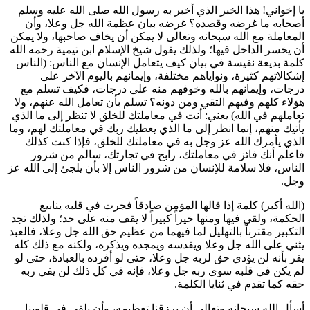
يا إخواني! هذا الخبر الذي أخبر به رسول الله صلى الله عليه وسلم
أصحابه ما غرضه وقصده؟ غرضه بيان عظمة الله جل وعلا، وأن
المعاملة مع الله سبحانه وتعالى لا يمكن أن يخاف صاحبها، ولا يمكن
أن يخسر الداخل فيها؛ ولذلك يقول شيخ الإسلام
ابن تيمية
رحمه الله
كلمة بديعة نفيسة في بيان كيف يتعامل الإنسان مع الناس: (الناس
إشكالاتهم كثيرة، ونواياهم مختلفة، وإيمانهم باليوم الآخر على
درجات، وإيمانهم بالله وخوفهم منه على درجات، فكيف تسلم مع
هؤلاء كلهم وفيهم التقي ومن دونه؟ تسلم بأن تعامل الله عنهم، ولا
تعاملهم في الله) يعني: أنت في معاملتك للخلق لا تنظر إلى ما الذي
يأتيك منهم، إنما انظر إلى ما الذي يعطيك ربك في معاملتك لهم، وما
الذي يأمرك الله عز وجل به في معاملتك للخلق، فإذا كنت كذلك
فاعلم أنك فائز في معاملتك، رابح في تجارتك، سالم من شرور
الناس، فلا سلامة للإنسان من شرور الناس إلا بأن يلجئ إلى الله عز
وجل.
(الله أكبر) كلمة إذا قالها المؤمن صادقاً فجرت في قلبه ينابيع
الحكمة، ولقي فيها ومنها خيراً كبيراً لا يقف منه على حد؛ ولذلك تجد
التكبير مقترناً بالتهليل لما فيهما من عظيم حق الله جل وعلا، فالعبد
يثني على الله جل وعلا ويقدسه ويمجده ويذكره، ولكنه مع ذلك كله
يقر بأنه لن يؤدي حق لربه جل وعلا، حتى لو أفرده بالعبادة، حتى لو
لم يكن في قلبه سوى ربه جل وعلا، فإنه في كل ذلك لن يفي ربه
حقه كما تقدم في ثنايا الكلمة.
أسأل الله سبحانه وتعالى أن يرزقنا تعظيمه، وأن يلقي في قلوبنا