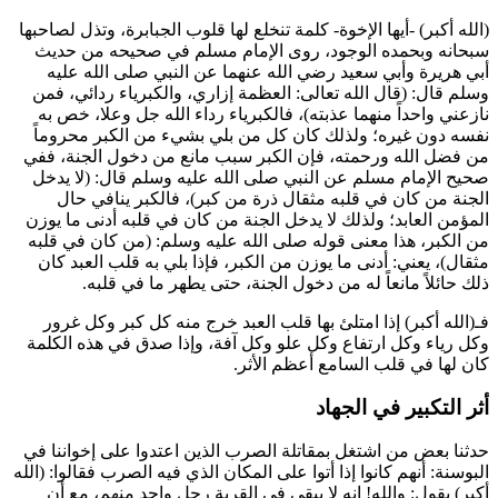
(الله أكبر) -أيها الإخوة- كلمة تنخلع لها قلوب الجبابرة، وتذل لصاحبها
سبحانه وبحمده الوجود، روى الإمام
مسلم
في صحيحه من حديث
أبي هريرة
و
أبي سعيد
رضي الله عنهما عن النبي صلى الله عليه
وسلم قال: (
قال الله تعالى: العظمة إزاري، والكبرياء ردائي، فمن
نازعني واحداً منهما عذبته
)، فالكبرياء رداء الله جل وعلا، خص به
نفسه دون غيره؛ ولذلك كان كل من بلي بشيء من الكبر محروماً
من فضل الله ورحمته، فإن الكبر سبب مانع من دخول الجنة، ففي
صحيح الإمام
مسلم
عن النبي صلى الله عليه وسلم قال: (
لا يدخل
الجنة من كان في قلبه مثقال ذرة من كبر
)، فالكبر ينافي حال
المؤمن العابد؛ ولذلك لا يدخل الجنة من كان في قلبه أدنى ما يوزن
من الكبر، هذا معنى قوله صلى الله عليه وسلم: (
من كان في قلبه
مثقال
)، يعني: أدنى ما يوزن من الكبر، فإذا بلي به قلب العبد كان
ذلك حائلاً مانعاً له من دخول الجنة، حتى يطهر ما في قلبه.
فـ(الله أكبر) إذا امتلئ بها قلب العبد خرج منه كل كبر وكل غرور
وكل رياء وكل ارتفاع وكل علو وكل آفة، وإذا صدق في هذه الكلمة
كان لها في قلب السامع أعظم الأثر.
أثر التكبير في الجهاد
حدثنا بعض من اشتغل بمقاتلة الصرب الذين اعتدوا على إخواننا في
البوسنة: أنهم كانوا إذا أتوا على المكان الذي فيه الصرب فقالوا: (الله
أكبر) يقول: والله! إنه لا يبقى في القرية رجل واحد منهم، مع أن