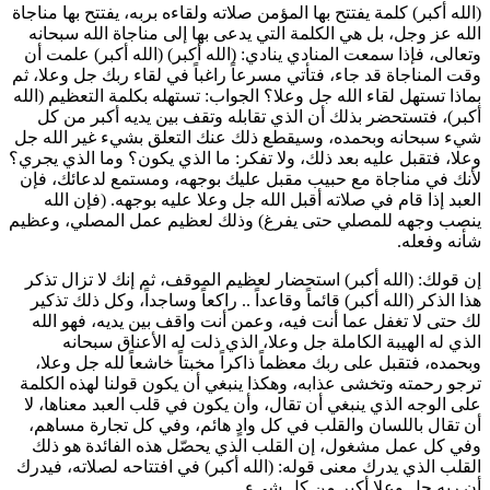
(الله أكبر) كلمة يفتتح بها المؤمن صلاته ولقاءه بربه، يفتتح بها مناجاة
الله عز وجل، بل هي الكلمة التي يدعى بها إلى مناجاة الله سبحانه
وتعالى، فإذا سمعت المنادي ينادي: (الله أكبر) (الله أكبر) علمت أن
وقت المناجاة قد جاء، فتأتي مسرعاً راغباً في لقاء ربك جل وعلا، ثم
بماذا تستهل لقاء الله جل وعلا؟ الجواب: تستهله بكلمة التعظيم (الله
أكبر)، فتستحضر بذلك أن الذي تقابله وتقف بين يديه أكبر من كل
شيء سبحانه وبحمده، وسيقطع ذلك عنك التعلق بشيء غير الله جل
وعلا، فتقبل عليه بعد ذلك، ولا تفكر: ما الذي يكون؟ وما الذي يجري؟
لأنك في مناجاة مع حبيب مقبل عليك بوجهه، ومستمع لدعائك، فإن
العبد إذا قام في صلاته أقبل الله جل وعلا عليه بوجهه. (
فإن الله
ينصب وجهه للمصلي حتى يفرغ
) وذلك لعظيم عمل المصلي، وعظيم
شأنه وفعله.
إن قولك: (الله أكبر) استحضار لعظيم الموقف، ثم إنك لا تزال تذكر
هذا الذكر (الله أكبر) قائماً وقاعداً .. راكعاً وساجداً، وكل ذلك تذكير
لك حتى لا تغفل عما أنت فيه، وعمن أنت واقف بين يديه، فهو الله
الذي له الهيبة الكاملة جل وعلا، الذي ذلت له الأعناق سبحانه
وبحمده، فتقبل على ربك معظماً ذاكراً مخبتاً خاشعاً لله جل وعلا،
ترجو رحمته وتخشى عذابه، وهكذا ينبغي أن يكون قولنا لهذه الكلمة
على الوجه الذي ينبغي أن تقال، وأن يكون في قلب العبد معناها، لا
أن تقال باللسان والقلب في كل وادٍ هائم، وفي كل تجارة مساهم،
وفي كل عمل مشغول، إن القلب الذي يحصّل هذه الفائدة هو ذلك
القلب الذي يدرك معنى قوله: (الله أكبر) في افتتاحه لصلاته، فيدرك
أن ربه جل وعلا أكبر من كل شيء.