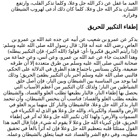
العبد ما غفل عن ذكر الله جل وعلا، وكلما تذكر القلب، وارتفع
اللسان بذكر الله جل وعلا، كلما كان ذلك أدعى لهروب الشيطان
وفراره.
إطفاء التكبير للحريق
يذكر عن
عمرو بن شعيب
عن أبيه عن جده
عبد الله بن عمرو بن
العاص
رضي الله عنه أنه قال: قال رسول الله صلى الله عليه وسلم:
(
إذا رأيتم الحريق فكبروا -أي: قولوا: (الله أكبر)- فإن التكبير يبطله
)
وهذا الحديث جاء عن
عبد الله بن عمرو
، وعن
أنس
، وعن جماعة من
صحابة النبي صلى الله عليه وسلم من طرق متعددة إلا أن طرقه
ضعيفة، ولكن يستأنس باجتماع هذه الطرق في الدلالة على الحكم،
فالنبي صلى الله عليه وسلم أخبر بأن التكبير يطفئ الحريق؛ وذلك
لما يوجد من المناسبة بين الشيطان وبين النار، فإن أصل خلق
الشياطين من النار؛ ولذلك كان التكبير من أعظم الأسباب التي
يحصل بها إطفاء النار، فالنار بطبعها تطلب العلو والفساد، والشيطان
بطبعه يطلب العلو والفساد؛ فناسب أن ينخنس الشيطان، وأن تنخمد
النار بذكر الله جل وعلا، فالشيطان والنار كل منهما يريد العلو في
الأرض والفساد والكبرياء، والله جل وعلا هو الذي له الكبرياء في
السموات والأرض؛ ولهذا كان تكبير الله جل وعلا له أثر في إطفاء
الحريق، فإن كبرياء الله جل وعلا لا يقوم له شيء، فإذا قال العبد هذا
القول ممتلئاً قلبه بتعظيم الله جل وعلا فإن له أثراً بالغاً في تحقيق
مطلوبه، وفي دفع الشر والفساد عنه فيما يتعلق بالشيطان وعمله.