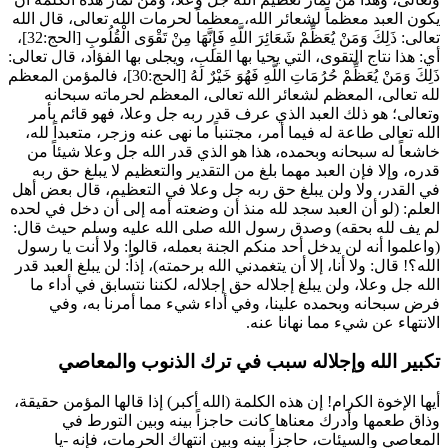
يكون العبد معظماً لشعائر الله، معظماً لحرمات الله تعالى، قال الله
تعالى:
ذَلِكَ وَمَنْ يُعَظِّمْ شَعَائِرَ اللَّهِ فَإِنَّهَا مِنْ تَقْوَى الْقُلُوبِ
[الحج:32]،
أي: هذا نتاج التقوى، التي يحيا بها القلب، ويجلى بها الفؤاد، قال تعالى:
ذَلِكَ وَمَنْ يُعَظِّمْ حُرُمَاتِ اللَّهِ فَهُوَ خَيْرٌ لَهُ
[الحج:30]، فالمؤمن المعظم
لله تعالى، المعظم لشعائر الله تعالى، المعظم لحرماته سبحانه
وتعالى؛ هو ذلك العبد الذي عرف قدر ربه جل وعلا، فهو قائم بأمر
الله تعالى طاعة له فيما أمر، مجتنباً ما نهى عنه وزجر، متعبداً لله،
خاشعاً له سبحانه وبحمده، هذا هو الذي قدر الله جل وعلا شيئاً من
قدره، وإلا فإن العبد مهما بلغ من التقدير والتعظيم لا يبلغ حق ربه
في القدر، ولا ولن يبلغ حق ربه جل وعلا في التعظيم، قال بعض أهل
العلم: (لو أن العبد سجد لله منذ أن وضعته أمه إلى أن دخل في لحده
لم يف لله بحقه) وصدق رسول الله صلى الله عليه وسلم حيث قال:
(
واعلموا أنه لن يدخل أحد منكم الجنة بعمله، قالوا: ولا أنت يا رسول
الله؟! قال: ولا أنا، إلا أن يتغمدني الله برحمته
)، إذاً: لن يبلغ العبد قدر
الله جل وعلا، ولن يبلغ إجلاله حق إجلاله، لكننا نتسابق في أداء ما
فرض سبحانه وبحمده علينا، وفي أداء شيء مما أمرنا به، وفي
الانتهاء عن شيء مما نهانا عنه.
تكبير الله وإجلاله سبب في ترك الذنوب والمعاصي
أيها الإخوة الكرام! إن هذه الكلمة (الله أكبر) إذا قالها المؤمن حقيقة،
وذاق طعمها وأدرك معناها كانت حاجزاً بينه وبين التورط في
المعاصي والسيئات، حاجزاً بينه وبين انتهاك الحرمات، فإنه -يا