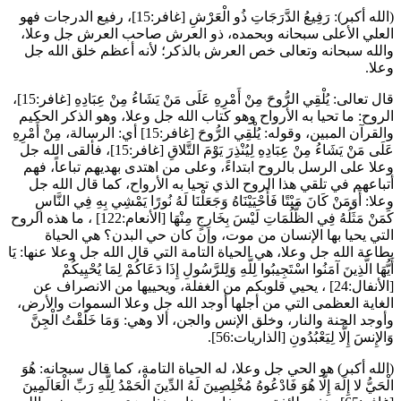
(الله أكبر):
رَفِيعُ الدَّرَجَاتِ ذُو الْعَرْشِ
[غافر:15]، رفيع الدرجات فهو
العلي الأعلى سبحانه وبحمده، ذو العرش صاحب العرش جل وعلا،
والله سبحانه وتعالى خص العرش بالذكر؛ لأنه أعظم خلق الله جل
وعلا.
قال تعالى:
يُلْقِي الرُّوحَ مِنْ أَمْرِهِ عَلَى مَنْ يَشَاءُ مِنْ عِبَادِهِ
[غافر:15]،
الروح: ما تحيا به الأرواح وهو كتاب الله جل وعلا، وهو الذكر الحكيم
والقرآن المبين، وقوله:
يُلْقِي الرُّوحَ
[غافر:15] أي: الرسالة،
مِنْ أَمْرِهِ
عَلَى مَنْ يَشَاءُ مِنْ عِبَادِهِ لِيُنْذِرَ يَوْمَ التَّلاقِ
[غافر:15]، فألقى الله جل
وعلا على الرسل بالروح ابتداءً، وعلى من اهتدى بهديهم تباعاً، فهم
أتباعهم في تلقي هذا الروح الذي تحيا به الأرواح، كما قال الله جل
وعلا:
أَوَمَنْ كَانَ مَيْتًا فَأَحْيَيْنَاهُ وَجَعَلْنَا لَهُ نُورًا يَمْشِي بِهِ فِي النَّاسِ
كَمَنْ مَثَلُهُ فِي الظُّلُمَاتِ لَيْسَ بِخَارِجٍ مِنْهَا
[الأنعام:122] ، ما هذه الروح
التي يحيا بها الإنسان من موت، وإن كان حي البدن؟ هي الحياة
بطاعة الله جل وعلا، هي الحياة التامة التي قال الله جل وعلا عنها:
يَا
أَيُّهَا الَّذِينَ آمَنُوا اسْتَجِيبُوا لِلَّهِ وَلِلرَّسُولِ إِذَا دَعَاكُمْ لِمَا يُحْيِيكُمْ
[الأنفال:24] ، يحيي قلوبكم من الغفلة، ويحييها من الانصراف عن
الغاية العظمى التي من أجلها أوجد الله جل وعلا السموات والأرض،
وأوجد الجنة والنار، وخلق الإنس والجن، ألا وهي:
وَمَا خَلَقْتُ الْجِنَّ
وَالإِنسَ إِلَّا لِيَعْبُدُونِ
[الذاريات:56].
(الله أكبر) هو الحي جل وعلا، له الحياة التامة، كما قال سبحانه:
هُوَ
الْحَيُّ لا إِلَهَ إِلَّا هُوَ فَادْعُوهُ مُخْلِصِينَ لَهُ الدِّينَ الْحَمْدُ لِلَّهِ رَبِّ الْعَالَمِينَ