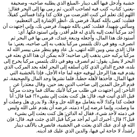
خشبة وأدخل فيها ألف دينار -المبلغ الذي يطلبه صاحبه- وصحيفة
-يعني: كتاب- كتب فيه لصاحب الدين، ثم رمى بها إلى البحر فقال:
اللهم إنك تعلم أني كنت اقترضت من فلان كذا وكذا فسألني كفيلاً،
فقلت: كفى بالله كفيلاً، فرضي بك -انظر الإشارة إلى التعظيم-
وسألني شهيداً، فقلت: كفى بالله شهيداً، فرضي بك، وإني اجتهدت أن
أجد مركباً أبعث إليه بالذي له فلم أقدر، وإني استودعكها. أي:
أستودعك هذا المال، وأجعله وديعة عندك، فرمى بها في البحر ثم
انصرف، وهو في ذلك يلتمس مركباً يذهب به إلى صاحبه، يعني: ما
قال: الذي بيني وبين الله انتهى، بل عاد وهو ينظر متى ييسر الله له
مركباً يركبه حتى يذهب إلى صاحبه؛ لأنه يمكن أن هذا الذي بعثه في
البحر لا يصل، يقول: ثم انصرف وهو في ذلك يلتمس مركباً يخرج إلى
بلده، فخرج الدائن الذي كان أسلفه إلى البحر لعله يجد المركب الذي
يقدم فيه هذا الرجل ليوفيه حقه لما جاء الأجل، فإذا بالخشبة التي
فيها المال، فأخذها لأهله حطباً، فلما نشرها وجد المال والصحيفة، ثم
قدم الرجل المدين إلى صاحب الدين بعد حين، وقال معتذراً عن
التأخر: إني اجتهدت في طلب مركباً لآتيك بمالك فما وجدت مركباً
قبل الذي أتيت فيه، قال: هل كنت بعثت إلي بشيء؟! فما قال: أنا
فعلت كذا وكذا؛ لأنه يتعامل مع الله جل وعلا، ولا يدري هل وصلت أو
ما وصلت، وإنما غرضه إبراء ذمته، غرضه أن يقدم على الله وليس
في ذمته لأحد شيء، فقال له الدائن: هل كنت بعثت إلي بشيء
قبل؟! قال: أخبرك أني لم أجد مركباً قبل الذي جئت فيه. قال: فإن
الله قد أدى عنك الذي بعثت في الخشبة، فانصرف بالألف دينار
راشداً، لا حاجة لي فيها، والدين الذي عليك قد أديته.