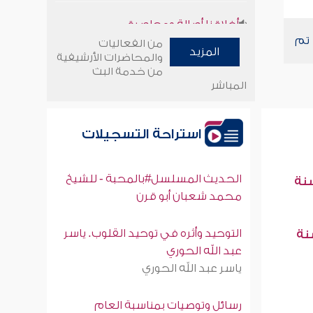
أخلاقنا أصالة ومعاصرة
 مشاركات الزوار ، يمكنكم الآن رفع ملفات الصوتية
وأمنهم من خوف 9
من الفعاليات
المزيد
والمحاضرات الأرشيفية
من خدمة البث
سلسلة محاضرات نفحات رمضانية
المباشر
1444هـ
استراحة التسجيلات
الحديث المسلسل#بالمحبة - للشيخ
سنة
محمد شعبان أبو قرن
التوحيد وأثره في توحيد القلوب. ياسر
سنة
عبد الله الحوري
ياسر عبد الله الحوري
رسائل وتوصيات بمناسبة العام