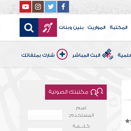
المكتبة
المواريث
بنين وبنات
علمية
البث المباشر
شارك بملفاتك
مكتبتك الصوتية
اسم
المستخدم:
كـلـــمـة