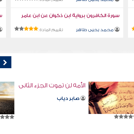
سورة الكافرون برواية ابن ذكوان عن ابن عامر
سو
محمد يحيى طاهر
تقييم المادة:
ثانى
إلى آكلي ميراث البنات
صابر دياب