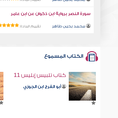
سورة النصر برواية ابن ذكوان عن ابن عامر
محمد يحيى طاهر
تقييم المادة:
الكتاب المسموع
11
الأمه لن تموت الجزء ال
ي
صابر دياب