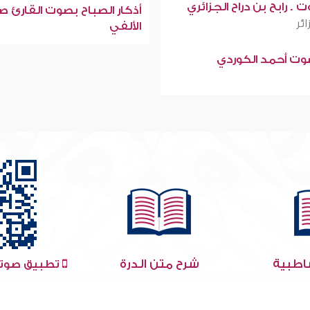
 . رابح بن دراح الجزائري
أذكار الصباح بصوت القارئ ص
ائر
الألفي
صوت أحمد الكوردي
اطبية
شرح متن الدرة
تطبيق صوتي