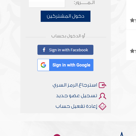
الـمـــــرور:
دخول المشتركين
أو الدخول بحساب
استرجاع الرمز السري
تسجيل عضو جديد
إعادة تفعيل حساب