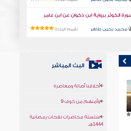
رة الكوثر برواية ابن ذكوان عن ابن عامر
محمد يحيى طاهر
تقييم المادة:
البث المباشر
أخلاقنا أصالة ومعاصرة
خير أمة
وأمنهم من خوف 9
صابر دياب
سلسلة محاضرات نفحات رمضانية
1444هـ