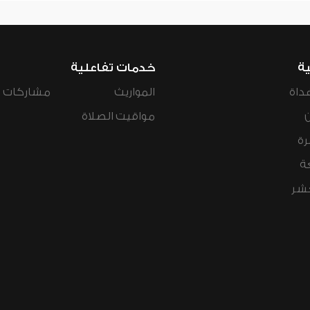
ية
خدمات تفاعلية
داة
المواريث
مشاركات ال
مواقيت الصلاة
رة
ة
عشر