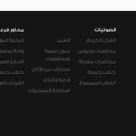
الصوتيات
محاور فرع
القرآن الكريم
أناشيد
الرحمة المه
محاضرات ودروس
متون علمية
واحة رمضان
ومنظومات
محاضرات مفرغة
الحج و العم
مختارات من الأذان
خطب جمعة
خطب جمع
أدعية و أذكار
الكتاب المسموع
القراءات ال
استراحة التسجيلات