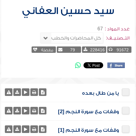
سيد حسين العفاني
عدد المواد :
67
التــصنـيــف:
91672
228416
79
مفضلة
يا من طال بعده
وقفات مع سورة النجم [2]
وقفات مع سورة النجم [1]