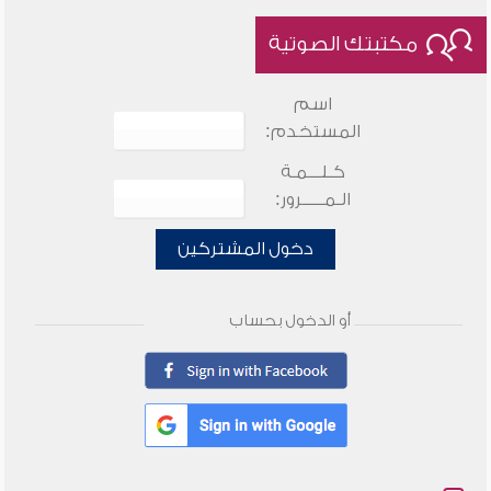
مكتبتك الصوتية
اسم
المستخدم:
كـلـــمـة
الـمـــــرور:
دخول المشتركين
أو الدخول بحساب