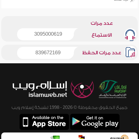
عدد مرات
3095000619
الاستماع
عدد مرات الحفظ
839672169
جميع الحقوق محفوظة © 2026 - 1998 لشبكة إسلام ويب