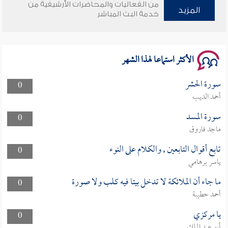
وأمنهم من خوف 9
من الفعاليات والمحاضرات الأرشيفية من
المزيد
خدمة البث المباشر
سلسلة محاضرات نفحات رمضانية 1444هـ
الأكثر استماعا لهذا الشهر
سورة الحشر
0
أحمد الديب
سورة المسد
0
ماجد فاروق
تابع أقوال التابعين , والكلام على النوء
0
ياسر برهامي
ما جاء أن الملائكة لا تدخل بيتا فيه كلب ولا صورة
0
أحمد حطيبة
يا مركزي
0
أبو عبد الملك