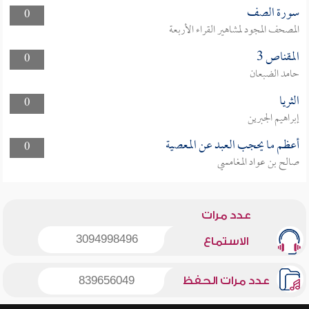
سورة الصف
0
المصحف المجود لمشاهير القراء الأربعة
المقناص 3
0
حامد الضبعان
الثريا
0
إبراهيم الجبرين
أعظم ما يحجب العبد عن المعصية
0
صالح بن عواد المغامسي
عدد مرات
3094998496
الاستماع
عدد مرات الحفظ
839656049