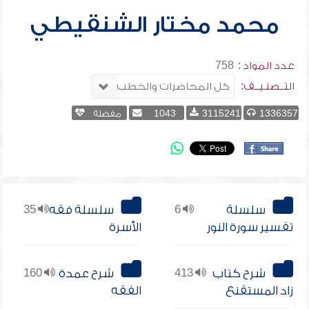
محمد مختار الشنقيطي
عدد المواد :
758
التــصنـيــف:
1336357
3115241
1043
مفضلة
سلسلة
6
سلسلة فقه
35
تفسير سورة النور
الأسرة
شرح كتاب
413
شرح عمدة
160
زاد المستقنع
الفقه