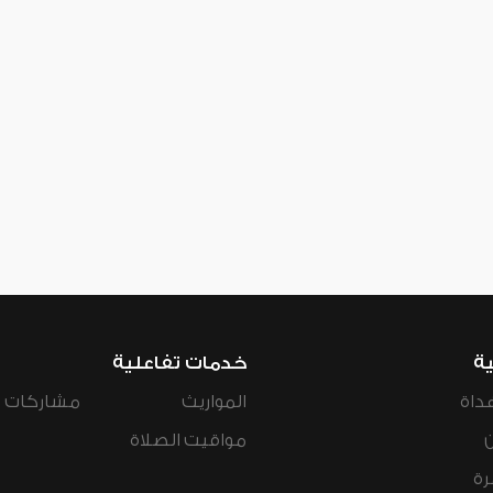
ية
خدمات تفاعلية
داة
المواريث
مشاركات ال
مواقيت الصلاة
رة