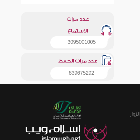
عدد مرات
الاستماع
3095001005
عدد مرات الحفظ
839675292
زوار