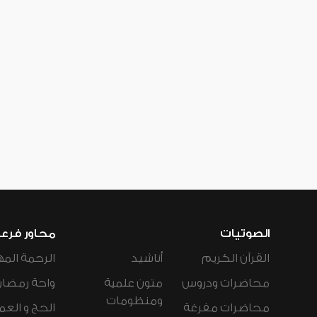
الصوتيات
محاور فرع
القرآن الكريم
أناشيد
الرحمة المه
محاضرات ودروس
متون علمية
واحة رمضان
ومنظومات
محاضرات مفرغة
الحج و العم