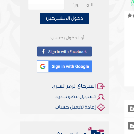
الـمـــــرور:
دخول المشتركين
أو الدخول بحساب
استرجاع الرمز السري
تسجيل عضو جديد
إعادة تفعيل حساب