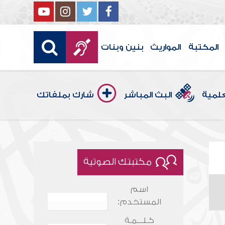
المكتبة
المواريث
بنين وبنات
علمية
البث المباشر
شارك بملفاتك
مكتبتك الصوتية
اسم
المستخدم:
كـلـــمـة