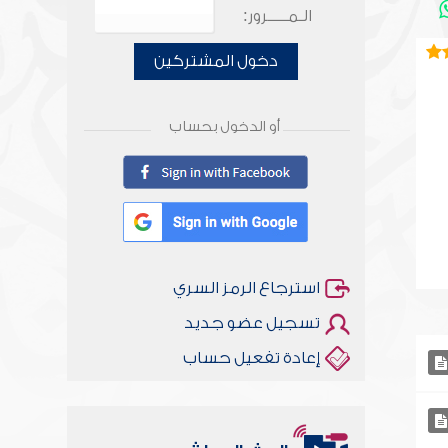
الـمـــــرور:
دخول المشتركين
أو الدخول بحساب
استرجاع الرمز السري
تسجيل عضو جديد
إعادة تفعيل حساب