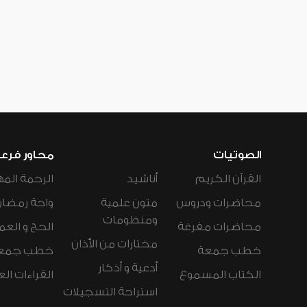
الصوتيات
محاور فرع
القرآن الكريم
أناشيد
الرحمة المه
محاضرات ودروس
متون علمية
واحة رمضان
ومنظومات
محاضرات مفرغة
الحج و العم
مختارات من الأذان
خطب جمعة
خطب جمع
أدعية و أذكار
الكتاب المسموع
القراءات ال
استراحة التسجيلات