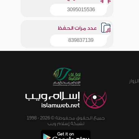
3095015536
عدد مرات الحفظ
839837139
زوار
جميع الحقوق محفوظة © 2026 - 1998
لشبكة إسلام ويب