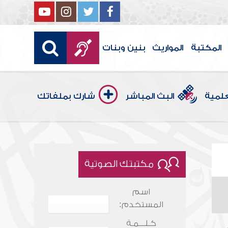
المكتبة
المواريث
بنين وبنات
علمية
البث المباشر
شارك بملفاتك
مكتبتك الصوتية
اسم
المستخدم:
كـلـــمـة