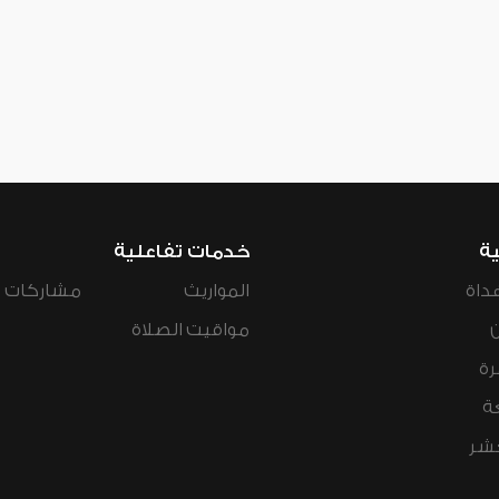
ية
خدمات تفاعلية
داة
المواريث
مشاركات ال
مواقيت الصلاة
رة
ة
عشر