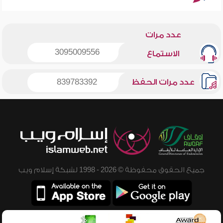
عدد مرات
3095009556
الاستماع
عدد مرات الحفظ
839783392
جميع الحقوق محفوظة © 2026 - 1998 لشبكة إسلام ويب