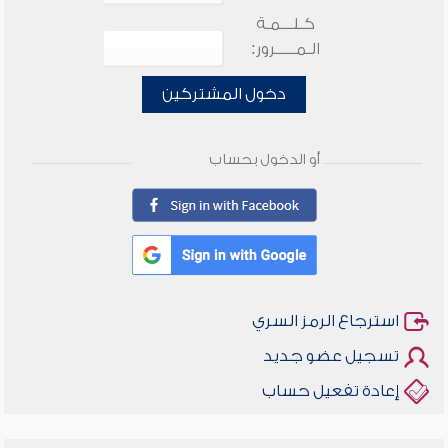
كـلـــمـة
الـمـــــرور:
دخول المشتركين
أو الدخول بحساب
استرجاع الرمز السري
تسجيل عضو جديد
إعادة تفعيل حساب