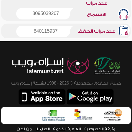
عدد مرات
3095039267
الاستماع
عدد مرات الحفظ
840115937
جميع الحقوق محفوظة © 2026 - 1998 لشبكة إسلام ويب
وثيقة الخصوصية
اتفاقية الخدمة
اتصل بنا
من نحن