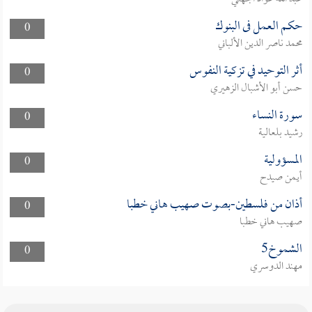
حكم العمل فى البنوك
0
محمد ناصر الدين الألباني
أثر التوحيد في تزكية النفوس
0
حسن أبو الأشبال الزهيري
سورة النساء
0
رشيد بلعالية
المسؤولية
0
أيمن صيدح
أذان من فلسطين-بصوت صهيب هاني خطبا
0
صهيب هاني خطبا
الشموخ5
0
مهند الدوسري