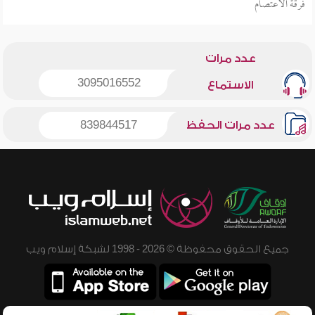
فرقة الاعتصام
عدد مرات
3095016552
الاستماع
عدد مرات الحفظ
839844517
جميع الحقوق محفوظة © 2026 - 1998 لشبكة إسلام ويب