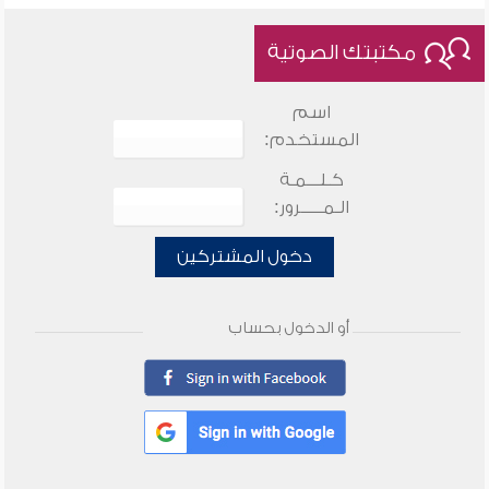
مكتبتك الصوتية
اسم
المستخدم:
كـلـــمـة
الـمـــــرور:
دخول المشتركين
أو الدخول بحساب