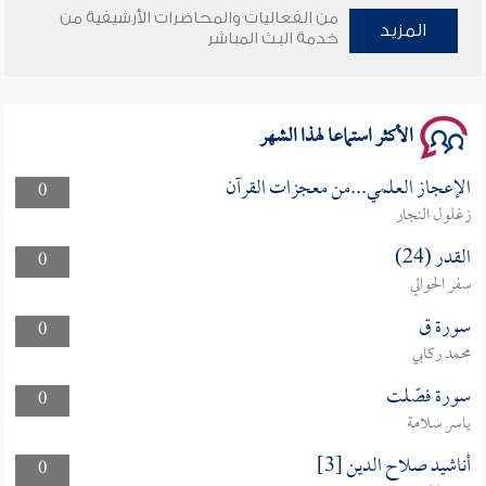
من الفعاليات والمحاضرات الأرشيفية من
وأمنهم من خوف 9
المزيد
خدمة البث المباشر
سلسلة محاضرات نفحات رمضانية 1444هـ
الأكثر استماعا لهذا الشهر
الإعجاز العلمي...من معجزات القرآن
0
زغلول النجار
القدر (24)
0
سفر الحوالي
سورة ق
0
محمد ركابي
سورة فصّلت
0
ياسر سلامة
أناشيد صلاح الدين [3]
0