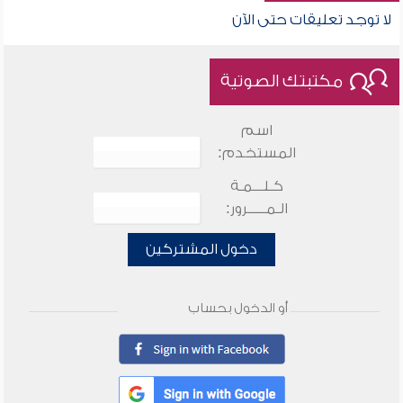
لا توجد تعليقات حتى الآن
مكتبتك الصوتية
اسم
المستخدم:
كـلـــمـة
الـمـــــرور:
دخول المشتركين
أو الدخول بحساب