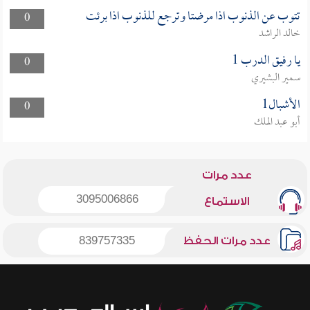
تتوب عن الذنوب اذا مرضتا وترجع للذنوب اذا برئت
0
خالد الراشد
يا رفيق الدرب 1
0
سمير البشيري
الأشبال1
0
أبو عبد الملك
عدد مرات
3095006866
الاستماع
عدد مرات الحفظ
839757335