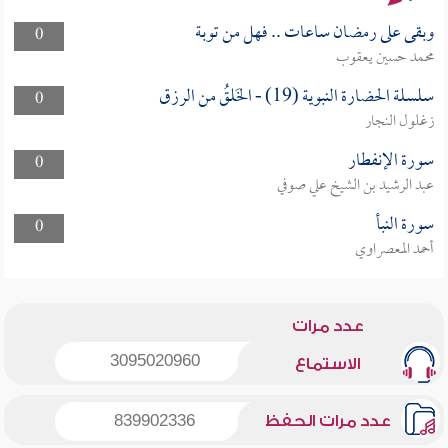
وبقى على رمضان ساعات .. فهل من توبة
0
محمد حسين يعقوب
سلسلة الحضارة النبوية (19) - الخَلقُ من الرزق
0
زغلول النجار
سورة الإنفطار
0
عبد الرشيد بن الشيخ علي صوفي
سورة النبأ
0
أحمد المعصراوي
عدد مرات
3095020960
الاستماع
عدد مرات الحفظ
839902336