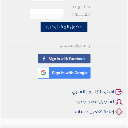
كـلـــمـة
الـمـــــرور:
دخول المشتركين
أو الدخول بحساب
استرجاع الرمز السري
تسجيل عضو جديد
إعادة تفعيل حساب