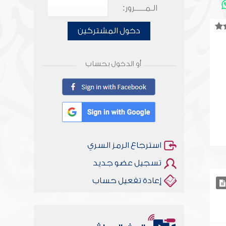
الـمـــــرور:
دخول المشتركين
أو الدخول بحساب
استرجاع الرمز السري
تسجيل عضو جديد
إعادة تفعيل حساب