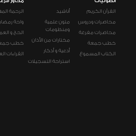
الصوتيات
محاور فرع
القرآن الكريم
أناشيد
الرحمة المه
محاضرات ودروس
متون علمية
واحة رمضان
ومنظومات
محاضرات مفرغة
الحج و العم
مختارات من الأذان
خطب جمعة
خطب جمع
أدعية و أذكار
الكتاب المسموع
القراءات ال
استراحة التسجيلات