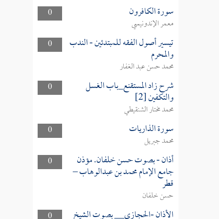
سورة الكافرون
0
معمر الإندونيسي
تيسير أصول الفقه للمبتدئين - الندب
0
والمحرم
محمد حسن عبد الغفار
شرح زاد المستقنع_باب الغسل
0
والتكفين [2]
محمد مختار الشنقيطي
سورة الذاريات
0
محمد جبريل
أذان - بصوت حسن خلفان. مؤذن
0
جامع الإمام محمد بن عبدالوهاب –
قطر
حسن خلفان
الأذان -الحجازي__ بصوت الشيخ
0