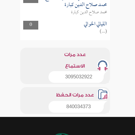
محمد صلاح الدين كبارة
محمد صلاح الدين كبارة
الليالي الخوالي
0
(...)
عدد مرات
الاستماع
3095032922
عدد مرات الحفظ
840034373