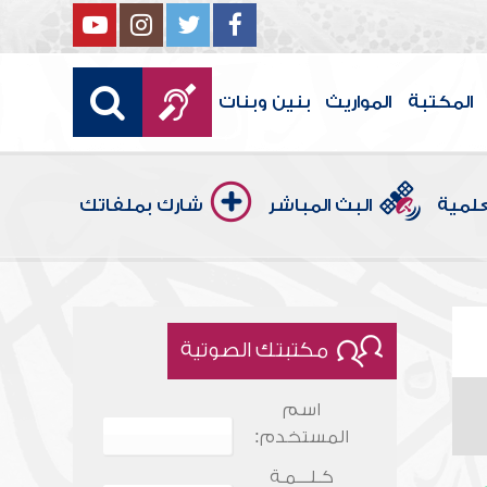
المكتبة
المواريث
بنين وبنات
علمية
البث المباشر
شارك بملفاتك
مكتبتك الصوتية
اسم
المستخدم:
كـلـــمـة