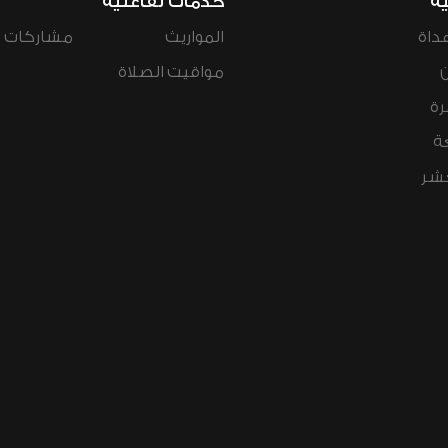
ية
خدمات تفاعلية
داة
المواريث
مشاركات ال
مواقيت الصلاة
رة
ة
عشر