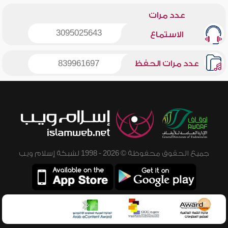
عدد مرات
3095025643
الاستماع
عدد مرات الحفظ
839961697
جميع الحقوق محفوظة © 2026 - 1998 لشبكة إسلام ويب