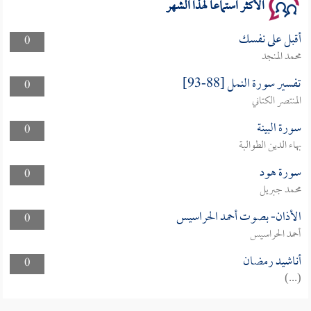
الأكثر استماعا لهذا الشهر
أقبل على نفسك
0
محمد المنجد
تفسير سورة النمل [88-93]
0
المنتصر الكتاني
سورة البينة
0
بهاء الدين الطوالبة
سورة هود
0
محمد جبريل
الأذان- بصوت أحمد الحراسيس
0
أحمد الحراسيس
أناشيد رمضان
0
(...)