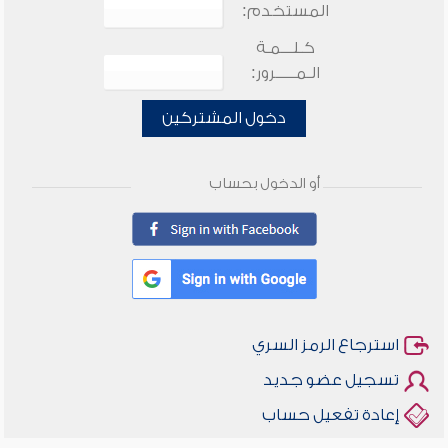
المستخدم:
كـلـــمـة
الـمـــــرور:
دخول المشتركين
أو الدخول بحساب
استرجاع الرمز السري
تسجيل عضو جديد
إعادة تفعيل حساب