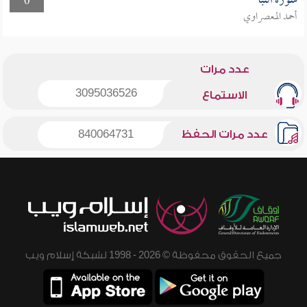
سورة النبأ
0
أحمد المعصراوي
عدد مرات
3095036526
الاستماع
عدد مرات الحفظ
840064731
جميع الحقوق محفوظة © 2026 - 1998 لشبكة إسلام ويب