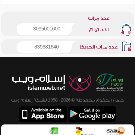
عدد مرات
3095001600
الاستماع
عدد مرات الحفظ
839681640
جميع الحقوق محفوظة © 2026 - 1998 لشبكة إسلام ويب