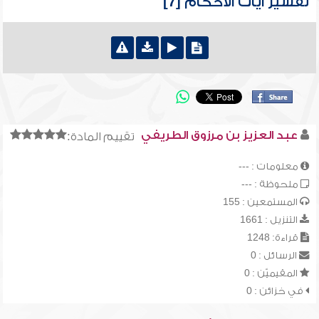
تفسير آيات الأحكام [7]
عبد العزيز بن مرزوق الطريفي
تقييم المادة:
معلومات : ---
ملحوظة : ---
المستمعين : 155
التنزيل : 1661
قراءة: 1248
الرسائل : 0
المقيميّن : 0
في خزائن : 0