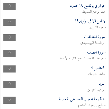
حوار في برنامج بلا حدود
0
عبد الرحمن السميط
لا أمن إلا في الإيمان!!
0
سعود الشريم
سورة المنافقون
0
أبوطلحة البوسعيدي
سورة الصف
0
المصحف المجود لمشاهير القراء الأربعة
المقناص 3
0
حامد الضبعان
الثريا
0
إبراهيم الجبرين
أعظم ما يحجب العبد عن المعصية
0
صالح بن عواد المغامسي