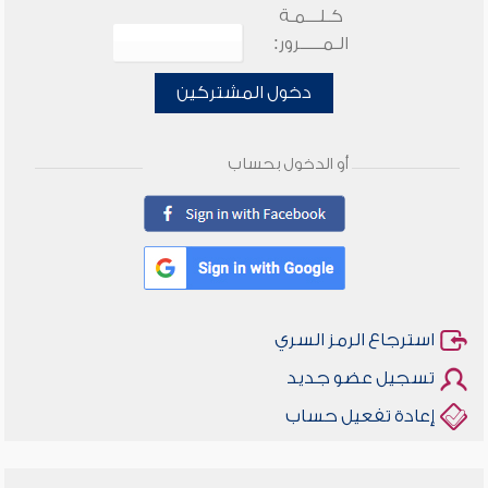
كـلـــمـة
الـمـــــرور:
دخول المشتركين
أو الدخول بحساب
استرجاع الرمز السري
تسجيل عضو جديد
إعادة تفعيل حساب