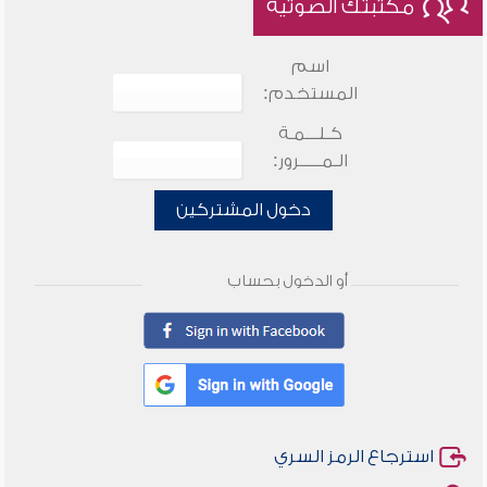
مكتبتك الصوتية
اسم
المستخدم:
كـلـــمـة
الـمـــــرور:
دخول المشتركين
أو الدخول بحساب
استرجاع الرمز السري