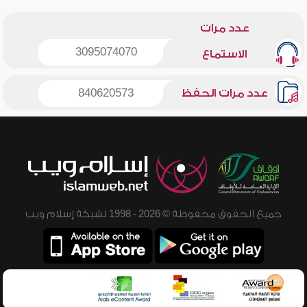
عدد مرات
3095074070
الاستماع
عدد مرات الحفظ
840620573
جميع الحقوق محفوظة © 2026 - 1998 لشبكة إسلام ويب