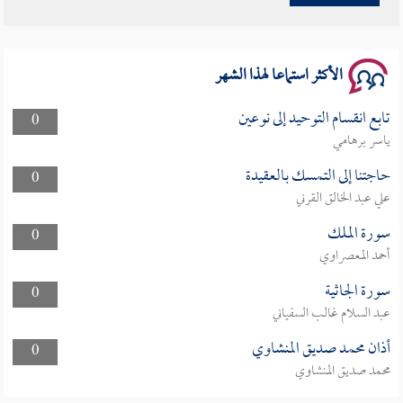
سلسلة محاضرات نفحات رمضانية 1444هـ
الأكثر استماعا لهذا الشهر
تابع انقسام التوحيد إلى نوعين
0
ياسر برهامي
حاجتنا إلى التمسك بالعقيدة
0
علي عبد الخالق القرني
سورة الملك
0
أحمد المعصراوي
سورة الجاثية
0
عبد السلام غالب السفياني
أذان محمد صديق المنشاوي
0
محمد صديق المنشاوي