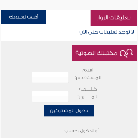
أضف تعليقك
تعليقات الزوار
لا توجد تعليقات حتى الآن
مكتبتك الصوتية
اسم
المستخدم:
كـلـــمـة
الـمـــــرور:
دخول المشتركين
أو الدخول بحساب