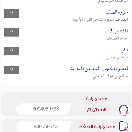
أبوطلحة البوسعيدي
سورة الصف
0
المصحف المجود لمشاهير القراء الأربعة
المقناص 3
0
حامد الضبعان
الثريا
0
إبراهيم الجبرين
أعظم ما يحجب العبد عن المعصية
0
صالح بن عواد المغامسي
عدد مرات
3094989738
الاستماع
عدد مرات الحفظ
839559543