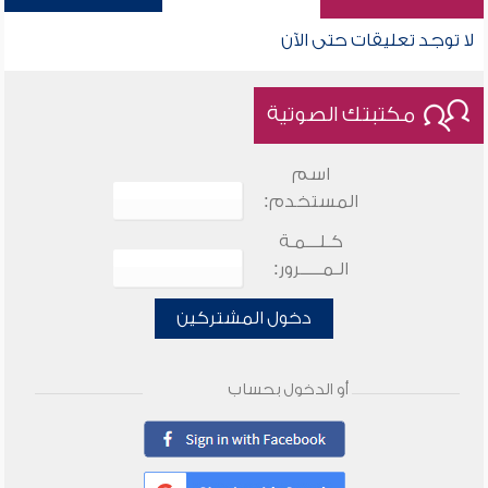
لا توجد تعليقات حتى الآن
مكتبتك الصوتية
اسم
المستخدم:
كـلـــمـة
الـمـــــرور:
دخول المشتركين
أو الدخول بحساب