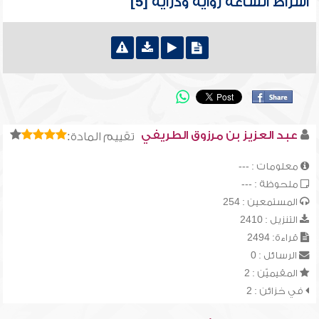
أشراط الساعة رواية ودراية [5]
عبد العزيز بن مرزوق الطريفي
تقييم المادة:
معلومات : ---
ملحوظة : ---
المستمعين : 254
التنزيل : 2410
قراءة: 2494
الرسائل : 0
المقيميّن : 2
في خزائن : 2