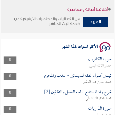
أخلاقنا أصالة ومعاصرة
من الفعاليات والمحاضرات الأرشيفية من
وأمنهم من خوف 9
المزيد
خدمة البث المباشر
سلسلة محاضرات نفحات رمضانية 1444هـ
الأكثر استماعا لهذا الشهر
سورة الكافرون
0
معمر الإندونيسي
تيسير أصول الفقه للمبتدئين - الندب والمحرم
0
محمد حسن عبد الغفار
شرح زاد المستقنع_باب الغسل والتكفين [2]
0
محمد مختار الشنقيطي
سورة الذاريات
0