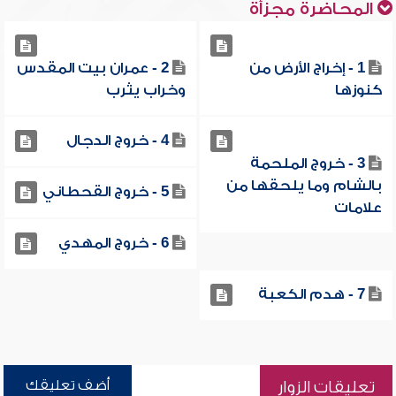
المحاضرة مجزأة
1 - إخراج الأرض من
2 - عمران بيت المقدس
كنوزها
وخراب يثرب
4 - خروج الدجال
3 - خروج الملحمة
بالشام وما يلحقها من
5 - خروج القحطاني
علامات
6 - خروج المهدي
7 - هدم الكعبة
أضف تعليقك
تعليقات الزوار