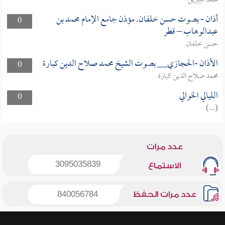
محمد جبريل
أذان - بصوت حسن خلفان. مؤذن جامع الإمام محمد بن
0
عبدالوهاب – قطر
حسن خلفان
الأذان -الحجازي__ بصوت الشيخ محمد صلاح الدين كبارة
0
محمد صلاح الدين كبارة
الليالي الخوالي
0
(...)
عدد مرات
3095035839
الاستماع
عدد مرات الحفظ
840056784